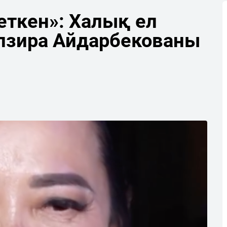
еткен»: Халық ел
лзира Айдарбекованы