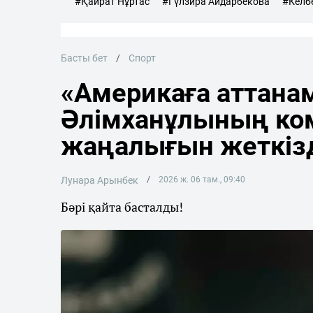
#Қайрат Нұртас
#Гүлзира Айдарбекова
#Келб
Басты бет
Спорт
«Америкаға аттана
Әлімханұлының ко
жаңалығын жеткіз
Лунара Арынбек
2026 ж. 06 там., 09:40
Бәрі қайта басталды!