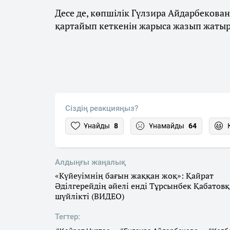
Десе де, көпшілік Гүлзира Айдарбекова
қартайып кеткенін жарыса жазып жатыр
Сіздің реакцияңыз?
Ұнайды
8
Ұнамайды
64
Алдыңғы жаңалық
«Күйеуімнің бағын жаққан жоқ»: Қайрат
Әділгерейдің әйелі енді Тұрсынбек Қабатовқ
шүйлікті (ВИДЕО)
Тегтер: