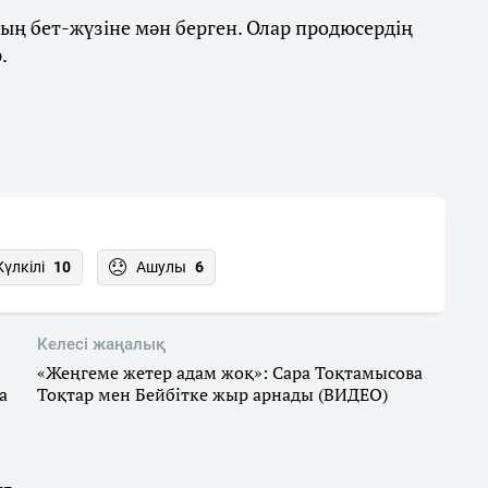
ның бет-жүзіне мән берген. Олар продюсердің
.
Күлкілі
10
Ашулы
6
Келесі жаңалық
«Жеңгеме жетер адам жоқ»: Сара Тоқтамысова
а
Тоқтар мен Бейбітке жыр арнады (ВИДЕО)