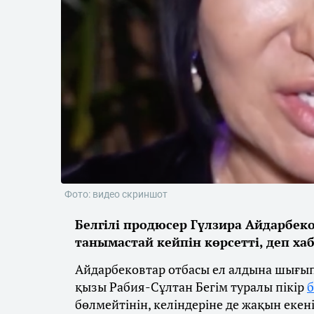
Фото: видео скриншот
Белгілі продюсер Гүлзира Айдарбеко
танымастай кейпін көрсетті, деп х
Айдарбековтар отбасы ел алдына шығып 
қызы Рабия-Сұлтан Бегім туралы пікір
б
бөлмейтінін, келіндеріне де жақын екен