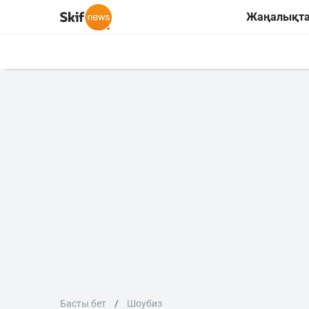
Жаңалықт
Басты бет
Шоубиз