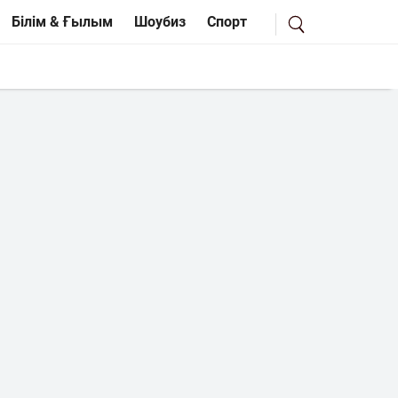
Білім & Ғылым
Шоубиз
Спорт