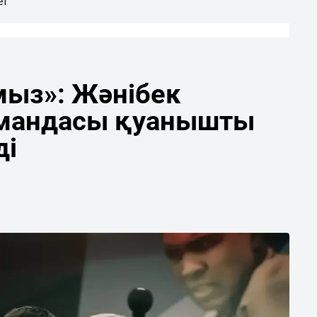
ет
мыз»: Жәнібек
мандасы қуанышты
ді