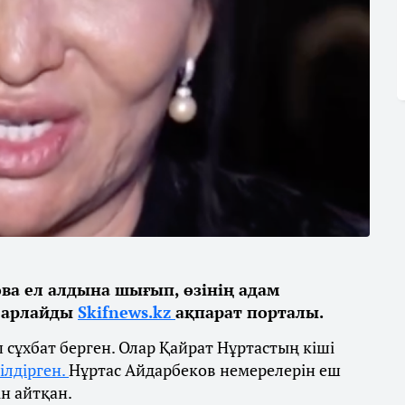
ва ел алдына шығып, өзінің адам
абарлайды
Skifnews.kz
ақпарат порталы.
сұхбат берген. Олар Қайрат Нұртастың кіші
ілдірген.
Нұртас Айдарбеков немерелерін еш
ін айтқан.