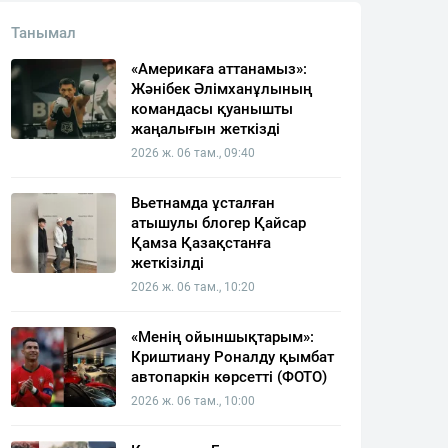
Танымал
«Америкаға аттанамыз»:
Жәнібек Әлімханұлының
командасы қуанышты
жаңалығын жеткізді
2026 ж. 06 там., 09:40
Вьетнамда ұсталған
атышулы блогер Қайсар
Қамза Қазақстанға
жеткізілді
2026 ж. 06 там., 10:20
«Менің ойыншықтарым»:
Криштиану Роналду қымбат
автопаркін көрсетті (ФОТО)
2026 ж. 06 там., 10:00