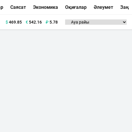
ар
Саясат
Экономика
Оқиғалар
Әлеумет
Заң
$
469.85
€
542.16
₽
5.78