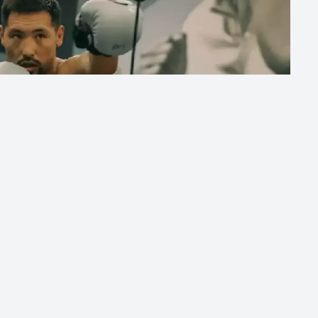
ібек Әлімханұлының командасы алдағы
айды
Sn.kz
ақпарат порталы.
ше, қазақстандық боксшы қазір АҚШ визасын