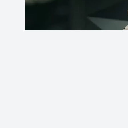
Фото: Әлеуметтік желіден
Қазақстандық кәсіпқой боксшы Жән
жоспарларымен бөлісті, деп хабарл
«Qazaq Style» командасының мәліметін