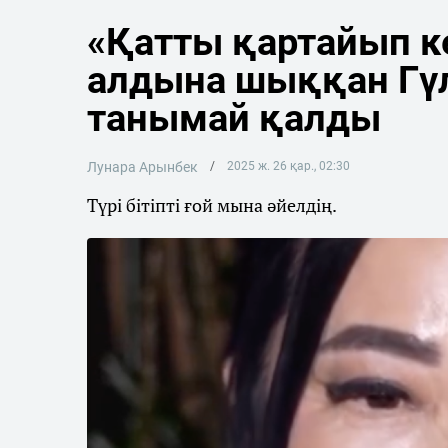
«Қатты қартайып к
алдына шыққан Гү
танымай қалды
Лунара Арынбек
2025 ж. 26 қар., 02:30
Түрі бітіпті ғой мына әйелдің.