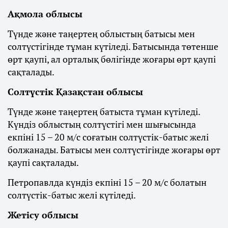
Ақмола облысы
Түнде және таңертең облыстың батысы мен
солтүстігінде тұман күтіледі. Батысында төтенше
өрт қаупі, ал орталық бөлігінде жоғары өрт қаупі
сақталады.
Солтүстік Қазақстан облысы
Түнде және таңертең батыста тұман күтіледі.
Күндіз облыстың солтүстігі мен шығысында
екпіні 15 – 20 м/с соғатын солтүстік-батыс желі
болжанады. Батысы мен солтүстігінде жоғары өрт
қаупі сақталады.
Петропавлда күндіз екпіні 15 – 20 м/с болатын
солтүстік-батыс желі күтіледі.
Жетісу облысы