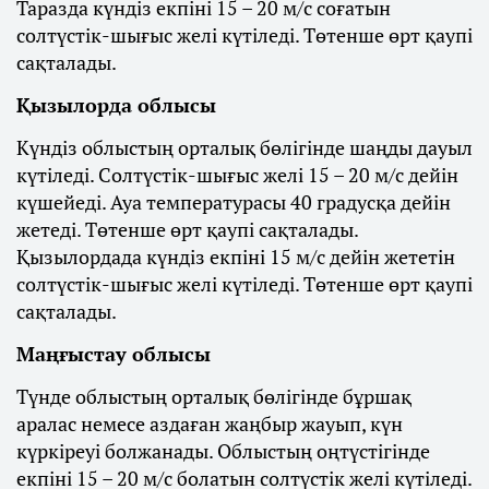
Таразда күндіз екпіні 15 – 20 м/с соғатын
солтүстік-шығыс желі күтіледі. Төтенше өрт қаупі
сақталады.
Қызылорда облысы
Күндіз облыстың орталық бөлігінде шаңды дауыл
күтіледі. Солтүстік-шығыс желі 15 – 20 м/с дейін
күшейеді. Ауа температурасы 40 градусқа дейін
жетеді. Төтенше өрт қаупі сақталады.
Қызылордада күндіз екпіні 15 м/с дейін жететін
солтүстік-шығыс желі күтіледі. Төтенше өрт қаупі
сақталады.
Маңғыстау облысы
Түнде облыстың орталық бөлігінде бұршақ
аралас немесе аздаған жаңбыр жауып, күн
күркіреуі болжанады. Облыстың оңтүстігінде
екпіні 15 – 20 м/с болатын солтүстік желі күтіледі.