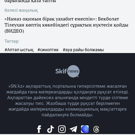
барысында қаза тапты
Келесі жаңалық
«Намаз оқимын бірақ уахабит емеспін»: Бекболат
Тілеухан көптің көкейіндегі сұрақтың нүктесін қойды
(ВИДЕО)
Тегтер:
#Аптап ыстық
#синоптик
#ауа райы болжамы
«SN.kz» ақпараттық порталына гиперсілтеме жасалған
жағдайда ғана материалдарды қолдануға рұқсат етіледі.
Ақпараттан дәйексөз алынғанда міндетті түрде сілтеме
жасалуы тиіс. Жазбаша түрде рұқсат берілмеген
жағдайда материалдарды коммерциялық мақсаттарға
пайдалануға болмайды.