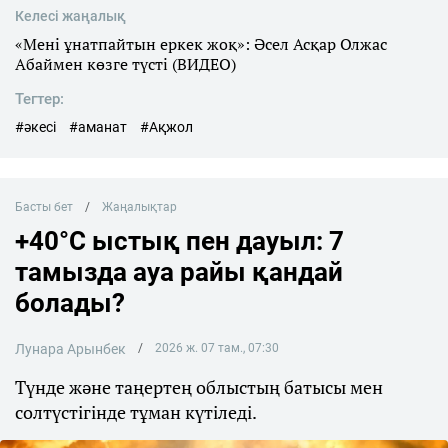
Келесі жаңалық
«Мені ұнатпайтын еркек жоқ»: Әсел Асқар Олжас
Абаймен көзге түсті (ВИДЕО)
Тегтер:
#әкесі
#аманат
#Ақжол
Басты бет
Жаңалықтар
+40°C ыстық пен дауыл: 7
тамызда ауа райы қандай
болады?
Лунара Арынбек
2026 ж. 07 там., 07:30
Түнде және таңертең облыстың батысы мен
солтүстігінде тұман күтіледі.