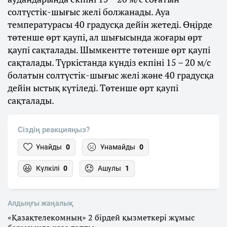
солтүстік-шығыс желі болжанады. Ауа
температурасы 40 градусқа дейін жетеді. Өңірде
төтенше өрт қаупі, ал шығысында жоғары өрт
қаупі сақталады. Шымкентте төтенше өрт қаупі
сақталады. Түркістанда күндіз екпіні 15 – 20 м/с
болатын солтүстік-шығыс желі және 40 градусқа
дейін ыстық күтіледі. Төтенше өрт қаупі
сақталады.
Сіздің реакцияңыз?
Ұнайды
0
Ұнамайды
0
Күлкілі
0
Ашулы
1
Алдыңғы жаңалық
«Қазақтелекомның» 2 бірдей қызметкері жұмыс