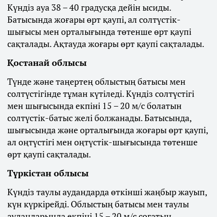
Күндіз ауа 38 – 40 градусқа дейін ысиды.
Батысында жоғары өрт қаупі, ал солтүстік-
шығысы мен орталығында төтенше өрт қаупі
сақталады. Ақтауда жоғары өрт қаупі сақталады.
Қостанай облысы
Түнде және таңертең облыстың батысы мен
солтүстігінде тұман күтіледі. Күндіз солтүстігі
мен шығысында екпіні 15 – 20 м/с болатын
солтүстік-батыс желі болжанады. Батысында,
шығысында және орталығында жоғары өрт қаупі,
ал оңтүстігі мен оңтүстік-шығысында төтенше
өрт қаупі сақталады.
Түркістан облысы
Күндіз таулы аудандарда өткінші жаңбыр жауып,
күн күркірейді. Облыстың батысы мен таулы
аудандарында екпіні 15 – 20 м/с соғатын