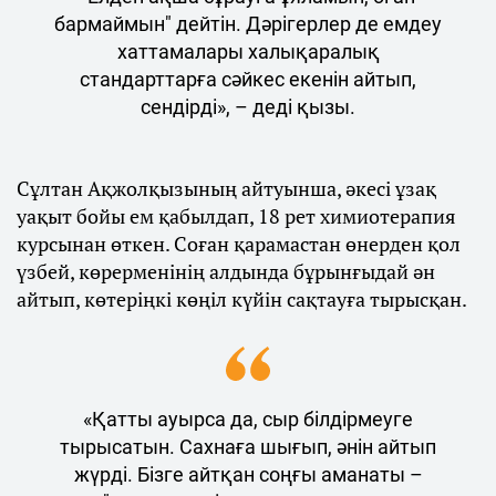
бармаймын" дейтін. Дәрігерлер де емдеу
хаттамалары халықаралық
стандарттарға сәйкес екенін айтып,
сендірді», – деді қызы.
Сұлтан Ақжолқызының айтуынша, әкесі ұзақ
уақыт бойы ем қабылдап, 18 рет химиотерапия
курсынан өткен. Соған қарамастан өнерден қол
үзбей, көрерменінің алдында бұрынғыдай ән
айтып, көтеріңкі көңіл күйін сақтауға тырысқан.
«Қатты ауырса да, сыр білдірмеуге
тырысатын. Сахнаға шығып, әнін айтып
жүрді. Бізге айтқан соңғы аманаты –