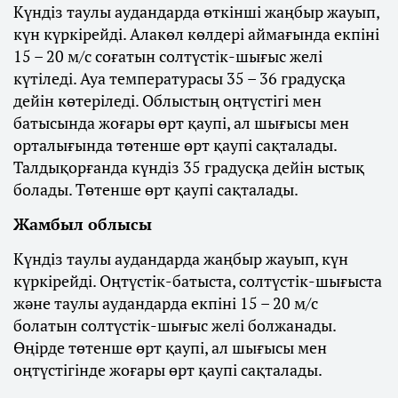
Күндіз таулы аудандарда өткінші жаңбыр жауып,
күн күркірейді. Алакөл көлдері аймағында екпіні
15 – 20 м/с соғатын солтүстік-шығыс желі
күтіледі. Ауа температурасы 35 – 36 градусқа
дейін көтеріледі. Облыстың оңтүстігі мен
батысында жоғары өрт қаупі, ал шығысы мен
орталығында төтенше өрт қаупі сақталады.
Талдықорғанда күндіз 35 градусқа дейін ыстық
болады. Төтенше өрт қаупі сақталады.
Жамбыл облысы
Күндіз таулы аудандарда жаңбыр жауып, күн
күркірейді. Оңтүстік-батыста, солтүстік-шығыста
және таулы аудандарда екпіні 15 – 20 м/с
болатын солтүстік-шығыс желі болжанады.
Өңірде төтенше өрт қаупі, ал шығысы мен
оңтүстігінде жоғары өрт қаупі сақталады.