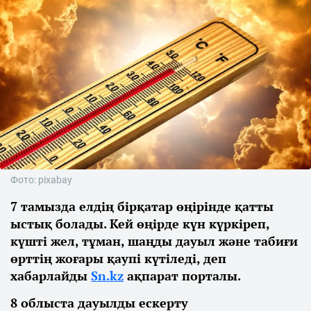
Фото: pixabay
7 тамызда елдің бірқатар өңірінде қатты
ыстық болады. Кей өңірде күн күркіреп,
күшті жел, тұман, шаңды дауыл және табиғи
өрттің жоғары қаупі күтіледі, деп
хабарлайды
Sn.kz
ақпарат порталы.
8 облыста дауылды ескерту