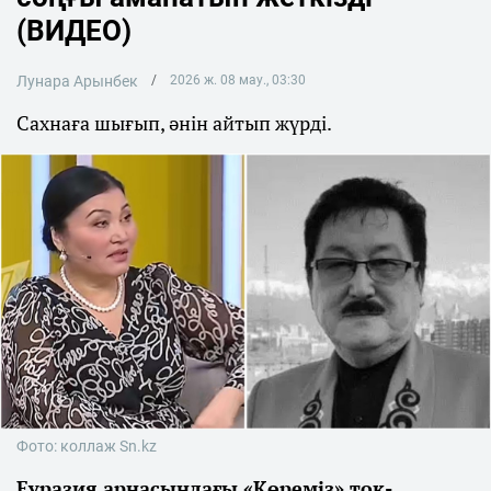
(ВИДЕО)
Лунара Арынбек
2026 ж. 08 мау., 03:30
Сахнаға шығып, әнін айтып жүрді.
Фото: коллаж Sn.kz
Еуразия арнасындағы «Көреміз» ток-