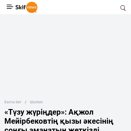
Басты бет
Шоубиз
«Түзу жүріңдер»: Ақжол
Мейірбековтің қызы әкесінің
соңғы аманатын жеткізді