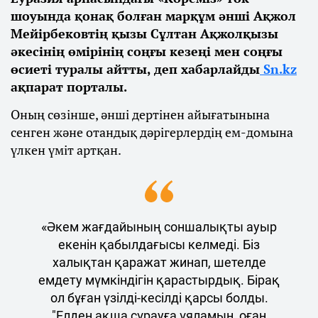
шоуында қонақ болған марқұм әнші Ақжол
Мейірбековтің қызы Сұлтан Ақжолқызы
әкесінің өмірінің соңғы кезеңі мен соңғы
өсиеті туралы айтты, деп хабарлайды
Sn.kz
ақпарат порталы.
Оның сөзінше, әнші дертінен айығатынына
сенген және отандық дәрігерлердің ем-домына
үлкен үміт артқан.
«Әкем жағдайының соншалықты ауыр
екенін қабылдағысы келмеді. Біз
халықтан қаражат жинап, шетелде
емдету мүмкіндігін қарастырдық. Бірақ
ол бұған үзілді-кесілді қарсы болды.
"Елден ақша сұрауға ұяламын, оған