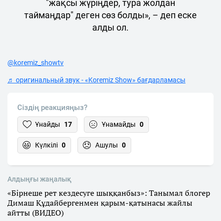
"жақсы жүріңдер, тура жолдан
таймаңдар" деген сөз болды», – деп еске
алды ол.
@koremiz_showtv
♬ оригинальный звук - «Koremiz Show» бағдарламасы
Сіздің реакцияңыз?
Ұнайды
17
Ұнамайды
0
Күлкілі
0
Ашулы
0
Алдыңғы жаңалық
«Бірнеше рет кездесуге шыққанбыз»: Танымал блогер
Димаш Құдайбергенмен қарым-қатынасы жайлы
айтты (ВИДЕО)