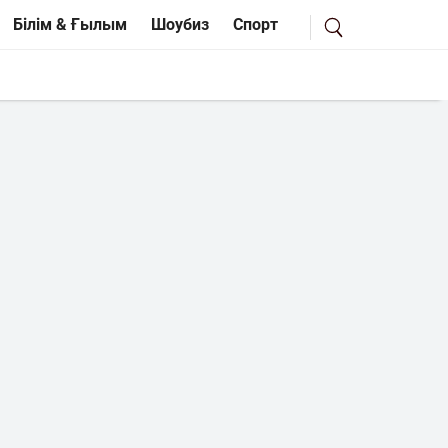
Білім & Ғылым
Шоубиз
Спорт