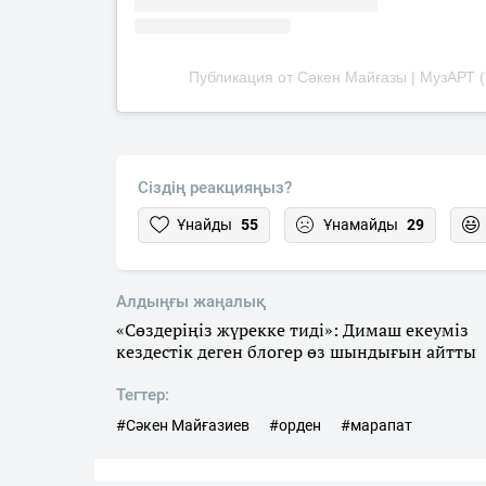
Публикация от Сәкен Майғазы | МузАРТ 
Сіздің реакцияңыз?
Ұнайды
55
Ұнамайды
29
Алдыңғы жаңалық
«Сөздеріңіз жүрекке тиді»: Димаш екеуміз
кездестік деген блогер өз шындығын айтты
Тегтер:
#Сәкен Майғазиев
#орден
#марапат