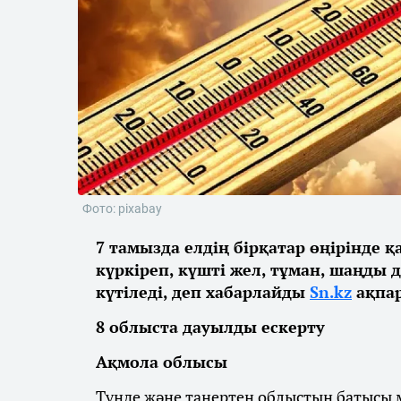
Фото: pixabay
7 тамызда елдің бірқатар өңірінде 
күркіреп, күшті жел, тұман, шаңды 
күтіледі, деп хабарлайды
Sn.kz
ақпар
8 облыста дауылды ескерту
Ақмола облысы
Түнде және таңертең облыстың батысы м