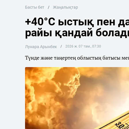
Басты бет
Жаңалықтар
+40°C ыстық пен да
райы қандай бола
Лунара Арынбек
2026 ж. 07 там., 07:30
Түнде және таңертең облыстың батысы мен 