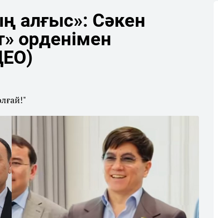
ң алғыс»: Сәкен
т» орденімен
ДЕО)
олғай!"