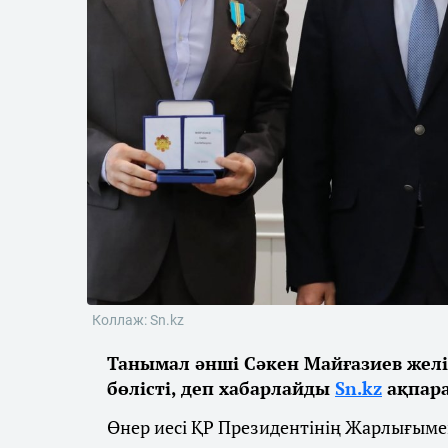
Коллаж: Sn.kz
Танымал әнші Сәкен Майғазиев жел
бөлісті, деп хабарлайды
Sn.kz
ақпара
Өнер иесі ҚР Президентінің Жарлығыме