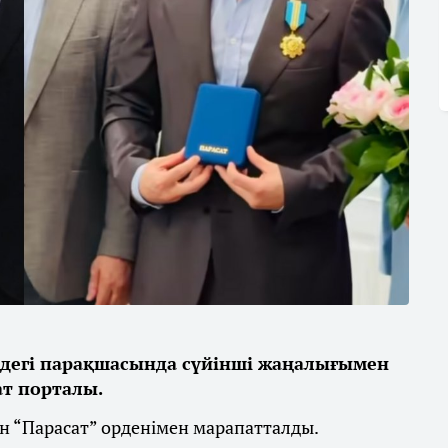
ідегі парақшасында сүйінші жаңалығымен
т порталы.
н “Парасат” орденімен марапатталды.