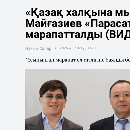
«Қазақ халқына мы
Майғазиев «Параса
марапатталды (ВИ
Назым Сапар
2026 ж. 12 мау., 09:20
"Ұсынылған марапат ел игілігіне баянды б