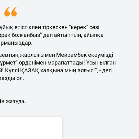
йық етістікпен тіркескен “керек” сөзі
 керек болғанбыз" деп айтыппын, айыпқа
ырмаңыздар.
аевтың жарлығымен Мейрамбек екеумізді
"Құрмет" орденімен марапаттады! Ұсынылған
й! Күллі ҚАЗАҚ халқына мың алғыс!”, - деп
жазды ол.
ін жазуда.