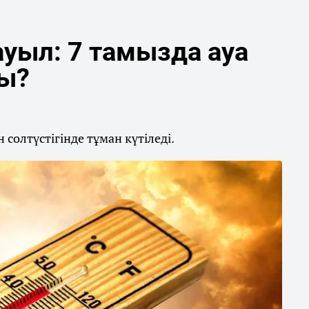
уыл: 7 тамызда ауа
ды?
солтүстігінде тұман күтіледі.