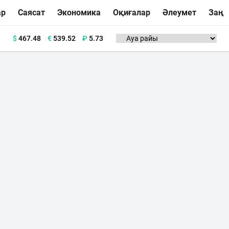
ар
Саясат
Экономика
Оқиғалар
Әлеумет
Заң
$
467.48
€
539.52
₽
5.73