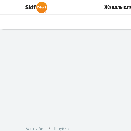
Жаңалықт
Басты бет
Шоубиз