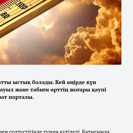
қатты ыстық болады. Кей өңірде күн
дауыл және табиғи өрттің жоғары қаупі
ат порталы.
ен солтүстігінде тұман күтіледі. Батысында