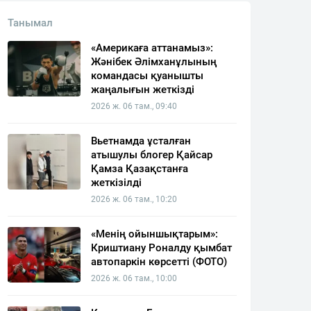
Танымал
«Америкаға аттанамыз»:
Жәнібек Әлімханұлының
командасы қуанышты
жаңалығын жеткізді
2026 ж. 06 там., 09:40
Вьетнамда ұсталған
атышулы блогер Қайсар
Қамза Қазақстанға
жеткізілді
2026 ж. 06 там., 10:20
«Менің ойыншықтарым»:
Криштиану Роналду қымбат
автопаркін көрсетті (ФОТО)
2026 ж. 06 там., 10:00