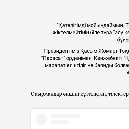
“Қателігімді мойындаймын. Тұ
жіктелмейтінін біле тұра "алу
бұй
Президентіміз Қасым Жомарт Тоқ
"Парасат" орденімен, Кенжебекті 
марапат ел игілігіне баянды болға
Оқырмандар әншіні құттықтап, тілектер