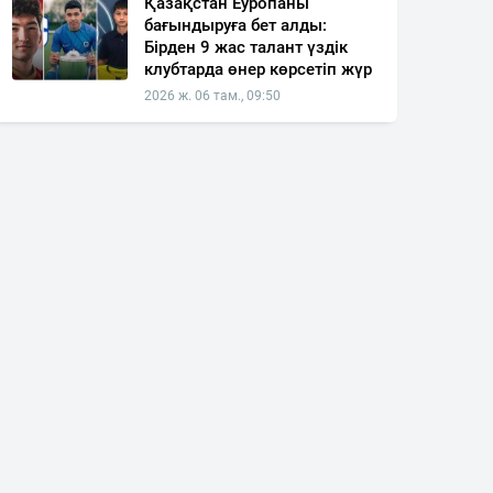
Қазақстан Еуропаны
бағындыруға бет алды:
Бірден 9 жас талант үздік
клубтарда өнер көрсетіп жүр
2026 ж. 06 там., 09:50