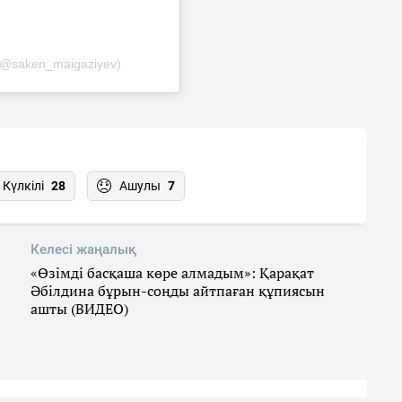
(@saken_maigaziyev)
Күлкілі
28
Ашулы
7
Келесі жаңалық
«Өзімді басқаша көре алмадым»: Қарақат
Әбілдина бұрын-соңды айтпаған құпиясын
ашты (ВИДЕО)