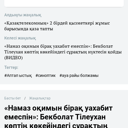
Алдыңғы жаңалық
«Қазақтелекомның» 2 бірдей қызметкері жұмыс
барысында қаза тапты
Келесі жаңалық
«Намаз оқимын бірақ уахабит емеспін»: Бекболат
Тілеухан көптің көкейіндегі сұрақтың нүктесін қойды
(ВИДЕО)
Тегтер:
#Аптап ыстық
#синоптик
#ауа райы болжамы
Басты бет
Жаңалықтар
«Намаз оқимын бірақ уахабит
емеспін»: Бекболат Тілеухан
көптің көкейіндегі сұрақтың