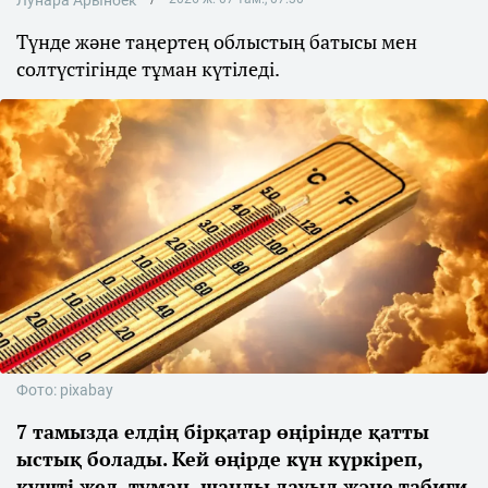
Түнде және таңертең облыстың батысы мен
солтүстігінде тұман күтіледі.
Фото: pixabay
7 тамызда елдің бірқатар өңірінде қатты
ыстық болады. Кей өңірде күн күркіреп,
күшті жел, тұман, шаңды дауыл және табиғи