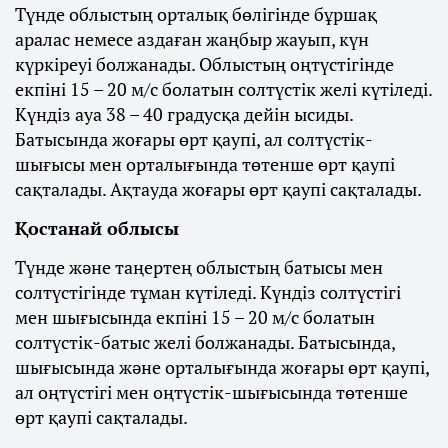
Түнде облыстың орталық бөлігінде бұршақ
аралас немесе аздаған жаңбыр жауып, күн
күркіреуі болжанады. Облыстың оңтүстігінде
екпіні 15 – 20 м/с болатын солтүстік желі күтіледі.
Күндіз ауа 38 – 40 градусқа дейін ысиды.
Батысында жоғары өрт қаупі, ал солтүстік-
шығысы мен орталығында төтенше өрт қаупі
сақталады. Ақтауда жоғары өрт қаупі сақталады.
Қостанай облысы
Түнде және таңертең облыстың батысы мен
солтүстігінде тұман күтіледі. Күндіз солтүстігі
мен шығысында екпіні 15 – 20 м/с болатын
солтүстік-батыс желі болжанады. Батысында,
шығысында және орталығында жоғары өрт қаупі,
ал оңтүстігі мен оңтүстік-шығысында төтенше
өрт қаупі сақталады.