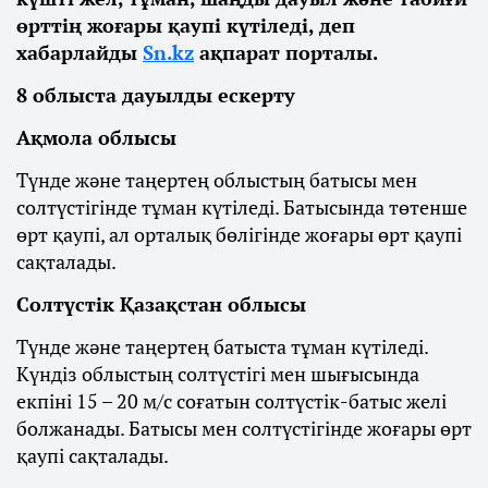
өрттің жоғары қаупі күтіледі, деп
хабарлайды
Sn.kz
ақпарат порталы.
8 облыста дауылды ескерту
Ақмола облысы
Түнде және таңертең облыстың батысы мен
солтүстігінде тұман күтіледі. Батысында төтенше
өрт қаупі, ал орталық бөлігінде жоғары өрт қаупі
сақталады.
Солтүстік Қазақстан облысы
Түнде және таңертең батыста тұман күтіледі.
Күндіз облыстың солтүстігі мен шығысында
екпіні 15 – 20 м/с соғатын солтүстік-батыс желі
болжанады. Батысы мен солтүстігінде жоғары өрт
қаупі сақталады.