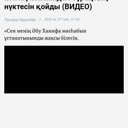
нүктесін қойды (ВИДЕО)
Лунара Арынбек
2026 ж. 07 там., 01:30
«Сен менің Әбу Ханифа мәзһабын
ұстанатынымды жақсы білесің.
Қаңтар оқиғасынан кейін көпшілік