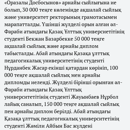
«Оразалы Досбосынов» арнайы сыйлығына ие
болып, 30 000 теңге көлемінде ақшалай сыйлық
және университет ректорының грамотасымен
марапатталды. Үшінші жүлделі орын алған әл-
Фараби атындағы Қазақ Ұлттық универсиетітінің
студенті Бекжан Базарбекке 50 000 теңге
ақшалай сыйлық және арнайы диплом
табысталды. Абай атындағы Қазақа ұлттық
педагогикалық университетінің студенті
Нұрданбек Жасар екінші қатардан көрініп, 100
000 теңге ақшалай сыйлық мен арнайы
дипломды иеленді. Жүлделі бірінші орынған әл-
Фараби атындағы Қазақ Ұлттық
университетітінің студенті Жауынбаев Нұрбол
лайық саналып, 150 000 теңге ақшалай сыйлық
пен арнайы диплом берілді. Абай атындағы
Қазақа ұлттық педагогикалық университетінің
студенті Жәміли Айбын Бас жүлдені