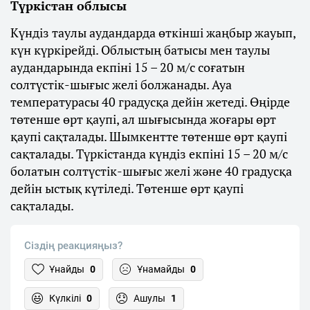
Түркістан облысы
Күндіз таулы аудандарда өткінші жаңбыр жауып,
күн күркірейді. Облыстың батысы мен таулы
аудандарында екпіні 15 – 20 м/с соғатын
солтүстік-шығыс желі болжанады. Ауа
температурасы 40 градусқа дейін жетеді. Өңірде
төтенше өрт қаупі, ал шығысында жоғары өрт
қаупі сақталады. Шымкентте төтенше өрт қаупі
сақталады. Түркістанда күндіз екпіні 15 – 20 м/с
болатын солтүстік-шығыс желі және 40 градусқа
дейін ыстық күтіледі. Төтенше өрт қаупі
сақталады.
Сіздің реакцияңыз?
Ұнайды
0
Ұнамайды
0
Күлкілі
0
Ашулы
1