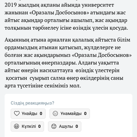
2019 жылдың ақпаны айында университет
жанынан «Оразалы Досбосынов» атындағы жас
айтыс ақындар орталығы ашылып, жас ақындар
толқынын тәрбиелеу ісіне өзіндік үлесін қосуда.
Ақынның атына арналған қалалық айтыста білім
ордамыздың атынан қатысып, жүлделерге ие
болған жас ақындарымыз «Оразалы Досбосынов»
орталығының өнерпаздары. Алдағы уақытта
айтыс өнерін насихаттауға өзіндік үлестерін
қосатын суырып салма өнер өкілдерінің саны
арта түсетініне сеніміміз мол.
Сіздің реакцияңыз?
Ұнайды
0
Ұнамайды
0
Күлкілі
0
Ашулы
0