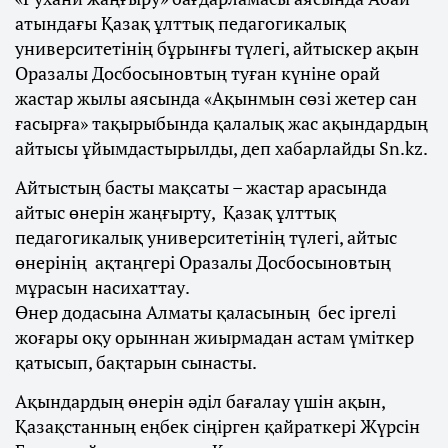
атындағы Қазақ ұлттық педагогикалық
университетінің бұрынғы түлегі, айтыскер ақын
Оразалы Досбосыновтың туған күніне орай
жастар жылы аясында «Ақынмын сөзі жетер сан
ғасырға» тақырыбында қалалық жас ақындардың
айтысы ұйымдастырылды, деп хабарлайды Sn.kz.
Айтыстың басты мақсаты – жастар арасында
айтыс өнерін жаңғырту, Қазақ ұлттық
педагогикалық университетінің түлегі, айтыс
өнерінің ақтаңгері Оразалы Досбосыновтың
мұрасын насихаттау.
Өнер додасына Алматы қаласының бес іргелі
жоғары оқу орыннан жиырмадан астам үміткер
қатысып, бақтарын сынасты.
Ақындардың өнерін әділ бағалау үшін ақын,
Қазақстанның еңбек сіңірген қайраткері Жүрсін