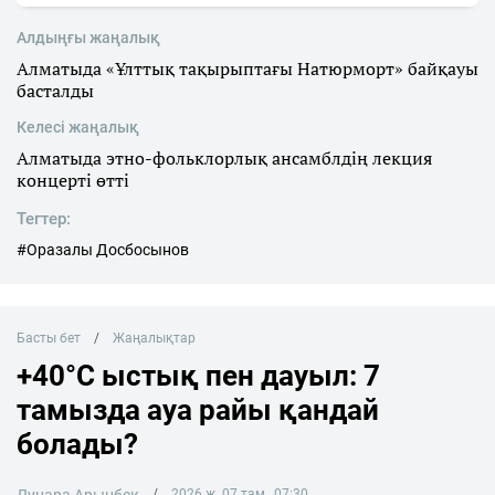
Алдыңғы жаңалық
Алматыда «Ұлттық тақырыптағы Натюрморт» байқауы
басталды
Келесі жаңалық
Алматыда этно-фольклорлық ансамблдің лекция
концерті өтті
Тегтер:
#Оразалы Досбосынов
Басты бет
Жаңалықтар
+40°C ыстық пен дауыл: 7
тамызда ауа райы қандай
болады?
Лунара Арынбек
2026 ж. 07 там., 07:30