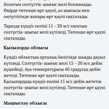
болатын солтүстік-шығыс желі болжанады.
Өңірде төтенше өрт қаупі, ал шығысы мен
оңтүстігінде жоғары өрт қаупі сақталады.
Таразда күндіз екпіні 15 – 20 м/с соғатын
солтүстік-шығыс желі күтіледі. Төтенше өрт қаупі
сақталады.
Қызылорда облысы
Күндіз облыстың орталық бөлігінде шаңды дауыл
күтіледі. Солтүстік-шығыс желі 15 – 20 м/с дейін
күшейеді. Ауа температурасы 40 градусқа дейін
жетеді. Төтенше өрт қаупі сақталады.
Қызылордада күндіз екпіні 15 м/с дейін жететін
солтүстік-шығыс желі күтіледі. Төтенше өрт қаупі
сақталады.
Маңғыстау облысы