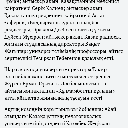
Ерман; айтыскер ақын, Қазақстанның мәдениет
қайраткері Серік Қалиев; айтыскер ақын,
Қазақстанның мәдениет қайраткері Аслан
Ғафуров; «Балдырған» журналының бас
редакторы, Оразалы Досбосыновтың ұстазы
Дүйсен Мүсірәлі; айтыскер ақын, Қазақ радиосы,
Алматы студиясының директоры Бақыт
Жағыпар; университетіміздің профессоры, айтыс
зерттеушісі Темірхан Тебегенов қазылық етті.
Шара аясында университет ректоры Такир
Балықбаев және айтыстың тәуелсіз төрешісі
Жүрсін Ерман Оразалы Досбосыновтың 13
айтысы жинақталған «Құлмамбеттің құлыны»
атты айтыстар жинағының тұсауын кесті.
Ақтық кезеңнің қорытындысы бойынша: Абай
атындағы Қазақа ұлттық педагогикалық
университетінің студенті Қазыбек Жеңісхан