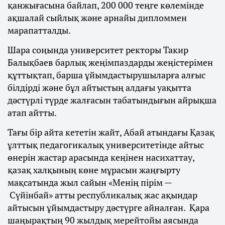
қанжығасына байлап, 200 000 теңге көлемінде
ақшалай сыйлық және арнайы дипломмен
марапатталды.
Шара соңында университет ректоры Такир
Балықбаев барлық жеңімпаздарды жеңістерімен
құттықтап, барша ұйымдастырушыларға алғыс
білдірді және бұл айтыстың алдағы уақытта
дәстүрлі түрде жалғасын табатындығын айрықша
атап айтты.
Тағы бір айта кететін жайт, Абай атындағы Қазақ
ұлттық педагогикалық университетінде айтыс
өнерін жастар арасында кеңінен насихаттау,
қазақ халқының көне мұрасын жаңғырту
мақсатында жыл сайын «Менің пірім —
Сүйінбай» атты республикалық жас ақындар
айтысын ұйымдастыру дәстүрге айналған. Қара
шаңырақтың 90 жылдық мерейтойы аясында