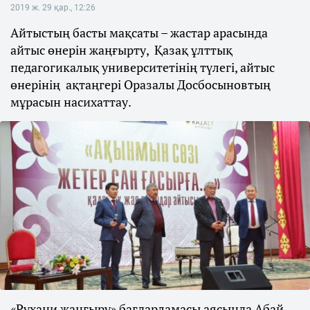
2019 ж. 29 қар., 12:26
Айтыстың басты мақсаты – жастар арасында
айтыс өнерін жаңғырту, Қазақ ұлттық
педагогикалық университетінің түлегі, айтыс
өнерінің ақтаңгері Оразалы Досбосыновтың
мұрасын насихаттау.
«Рухани жаңғыру» бағдарламасы аясында Абай