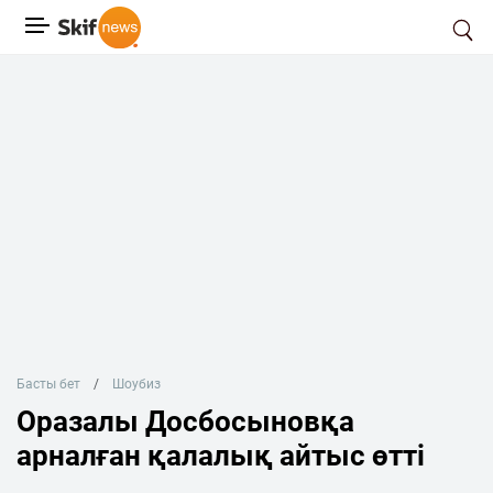
Басты бет
Шоубиз
Оразалы Досбосыновқа
арналған қалалық айтыс өтті