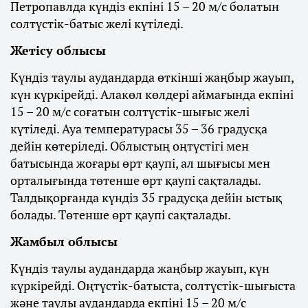
Петропавлда күндіз екпіні 15 – 20 м/с болатын
солтүстік-батыс желі күтіледі.
Жетісу облысы
Күндіз таулы аудандарда өткінші жаңбыр жауып,
күн күркірейді. Алакөл көлдері аймағында екпіні
15 – 20 м/с соғатын солтүстік-шығыс желі
күтіледі. Ауа температурасы 35 – 36 градусқа
дейін көтеріледі. Облыстың оңтүстігі мен
батысында жоғары өрт қаупі, ал шығысы мен
орталығында төтенше өрт қаупі сақталады.
Талдықорғанда күндіз 35 градусқа дейін ыстық
болады. Төтенше өрт қаупі сақталады.
Жамбыл облысы
Күндіз таулы аудандарда жаңбыр жауып, күн
күркірейді. Оңтүстік-батыста, солтүстік-шығыста
және таулы аудандарда екпіні 15 – 20 м/с