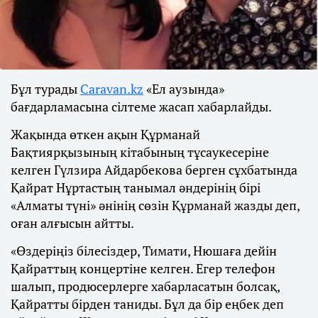
Бұл турады
Caravan.kz
«Ел аузында»
бағдарламасына сілтеме жасап хабарлайды.
Жақында өткен ақын Құрманай
Бақтиярқызының кітабының тұсаукесеріне
келген Гүлзира Айдарбекова берген сұхбатында
Қайрат Нұртастың танымал әндерінің бірі
«Алматы түні» әнінің сөзін Құрманай жазды деп,
оған алғысын айтты.
«Өздеріңіз білесіздер, Тимати, Нюшаға дейін
Қайраттың концертіне келген. Егер телефон
шалып, продюсерлерге хабарласатын болсақ,
Қайратты бірден таниды. Бұл да бір еңбек деп