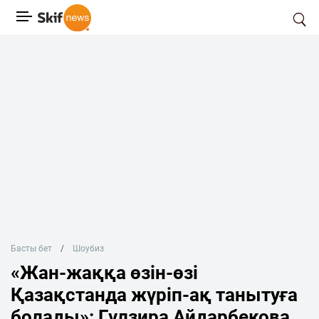
Басты бет
Шоубиз
«Жан-жаққа өзін-өзі
Қазақстанда жүріп-ақ танытуға
болады»: Гүлзира Айдарбекова