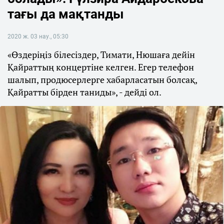
тағы да мақтанды
2020 ж. 03 нау., 05:30
«Өздеріңіз білесіздер, Тимати, Нюшаға дейін
Қайраттың концертіне келген. Егер телефон
шалып, продюсерлерге хабарласатын болсақ,
Қайратты бірден таниды», - дейді ол.