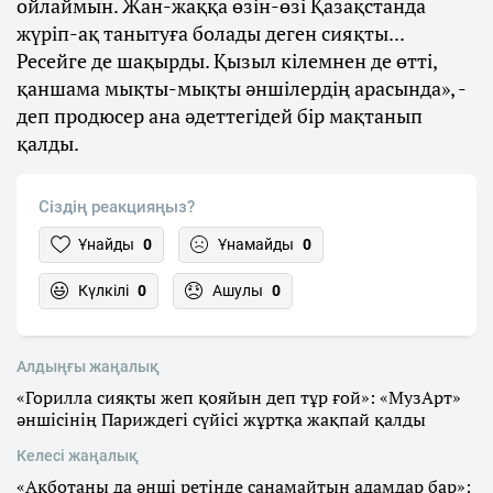
ойлаймын. Жан-жаққа өзін-өзі Қазақстанда
жүріп-ақ танытуға болады деген сияқты...
Ресейге де шақырды. Қызыл кілемнен де өтті,
қаншама мықты-мықты әншілердің арасында», -
деп продюсер ана әдеттегідей бір мақтанып
қалды.
Сіздің реакцияңыз?
Ұнайды
0
Ұнамайды
0
Күлкілі
0
Ашулы
0
Алдыңғы жаңалық
«Горилла сияқты жеп қояйын деп тұр ғой»: «МузАрт»
әншісінің Париждегі сүйісі жұртқа жақпай қалды
Келесі жаңалық
«Ақботаны да әнші ретінде санамайтын адамдар бар»: