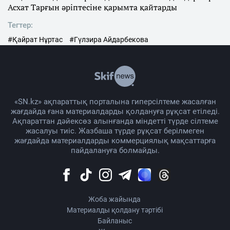
Асхат Тарғын әріптесіне қарымта қайтарды
Тегтер:
#Қайрат Нұртас
#Гүлзира Айдарбекова
«SN.kz» ақпараттық порталына гиперсілтеме жасалған
жағдайда ғана материалдарды қолдануға рұқсат етіледі.
Ақпараттан дәйексөз алынғанда міндетті түрде сілтеме
жасалуы тиіс. Жазбаша түрде рұқсат берілмеген
жағдайда материалдарды коммерциялық мақсаттарға
пайдалануға болмайды.
Жоба жайында
Материалды қолдану тәртібі
Байланыс