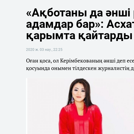
«Ақботаны да әнші
адамдар бар»: Асха
қарымта қайтарды
2020 ж. 03 нау., 22:25
Оған қоса, ол Керімбекованың әнші деп ес
қосуында онымен тілдескен журналистің де 