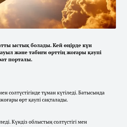
қатты ыстық болады. Кей өңірде күн
дауыл және табиғи өрттің жоғары қаупі
ат порталы.
ен солтүстігінде тұман күтіледі. Батысында
 жоғары өрт қаупі сақталады.
леді. Күндіз облыстың солтүстігі мен