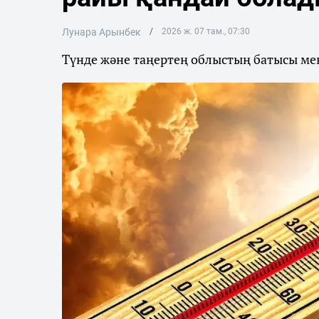
Лунара Арынбек
2026 ж. 07 там., 07:30
Түнде және таңертең облыстың батысы мен 