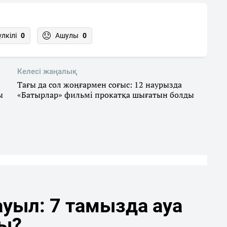
үлкілі
0
Ашулы
0
Келесі жаңалық
Тағы да сол жоңғармен соғыс: 12 наурызда
ы
«Батырлар» фильмі прокатқа шығатын болды
уыл: 7 тамызда ауа
ды?