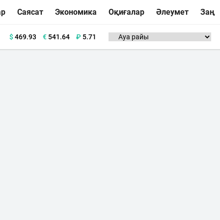
ар
Саясат
Экономика
Оқиғалар
Әлеумет
Заң
$
469.93
€
541.64
₽
5.71