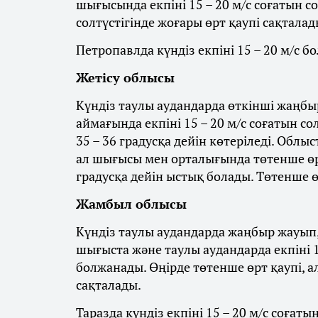
шығысында екпіні 15 – 20 м/с соғатын с
солтүстігінде жоғары өрт қаупі сақталад
Петропавлда күндіз екпіні 15 – 20 м/с бо
Жетісу облысы
Күндіз таулы аудандарда өткінші жаңбыр
аймағында екпіні 15 – 20 м/с соғатын со
35 – 36 градусқа дейін көтеріледі. Облы
ал шығысы мен орталығында төтенше өрт
градусқа дейін ыстық болады. Төтенше ө
Жамбыл облысы
Күндіз таулы аудандарда жаңбыр жауып, 
шығыста және таулы аудандарда екпіні 1
болжанады. Өңірде төтенше өрт қаупі, а
сақталады.
Таразда күндіз екпіні 15 – 20 м/с соғат