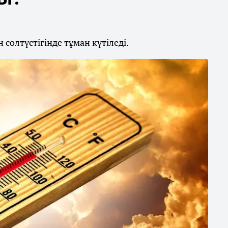
солтүстігінде тұман күтіледі.