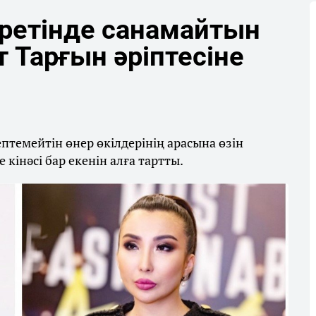
 ретінде санамайтын
т Тарғын әріптесіне
ептемейтін өнер өкілдерінің арасына өзін
кінәсі бар екенін алға тартты.