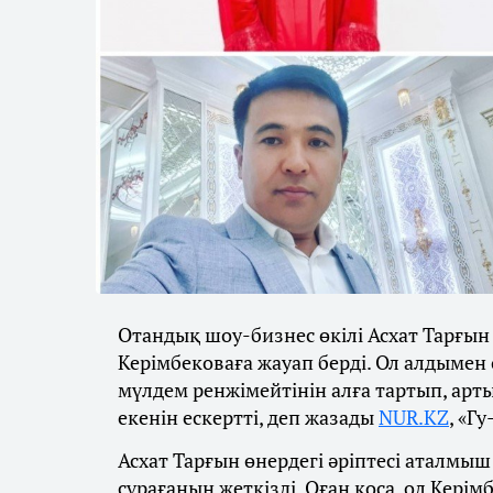
Отандық шоу-бизнес өкілі Асхат Тарғын
Керімбековаға жауап берді. Ол алдымен ө
мүлдем ренжімейтінін алға тартып, ар
екенін ескертті, деп жазады
NUR.KZ
, «Г
Асхат Тарғын өнердегі әріптесі аталмыш
сұрағанын жеткізді. Оған қоса, ол Кері