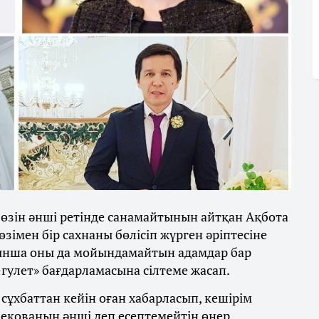
 өзін әнші ретінде санамайтынын айтқан Ақбота
зімен бір сахнаны бөлісіп жүрген әріптесіне
тынша оны да мойындамайтын адамдар бар
у-гулет» бағдарламасына сілтеме жасап.
 сұхбаттан кейін оған хабарласып, кешірім
мбекованың әнші деп есептемейтін өнер