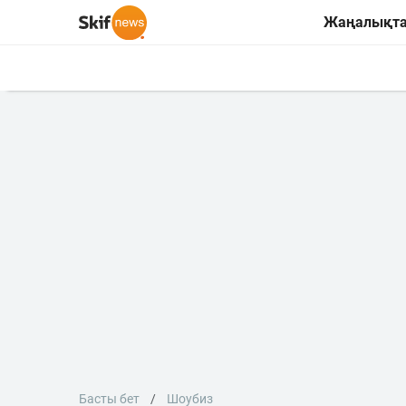
Жаңалықт
Басты бет
Шоубиз