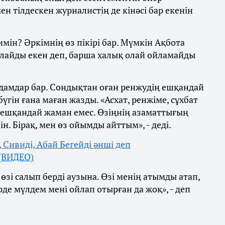
н тілдескен журналистің де кінәсі бар екенін
мін? Әркімнің өз пікірі бар. Мүмкін Ақбота
йлайды екен деп, барша халық олай ойламайды
адамдар бар. Сондықтан оған ренжудің ешқандай
үгін ғана маған жазды. «Асхат, ренжіме, сұхбат
ым ешқандай жаман емес. Өзіңнің азаматтығың
. Бірақ, мен өз ойымды айттым», - деді.
 Сивиді, Абай Бегейді әнші деп
 (ВИДЕО)
 өзі салып берді аузына. Өзі менің атымды атап,
рде мүлдем мені ойлап отырған да жоқ», - деп