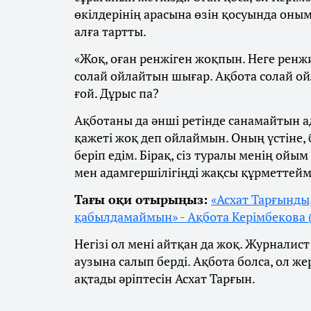
өкілдерінің арасына өзін қосуында оныме
алға тартты.
«Жоқ, оған ренжіген жоқпын. Неге ренжи
солай ойлайтын шығар. Ақбота солай о
ғой. Дұрыс па?
Ақботаны да әнші ретінде санамайтын 
қажеті жоқ деп ойлаймын. Оның үстіне, б
беріп едім. Бірақ, сіз туралы менің ой
мен адамгершілігіңді жақсы құрметтеймін
Тағы оқи отырыңыз:
«Асхат Тарғынды,
қабылдамаймын» - Ақбота Керімбекова
Негізі ол мені айтқан да жоқ. Журналист
аузына салып берді. Ақбота болса, ол же
ақтады әріптесін Асхат Тарғын.