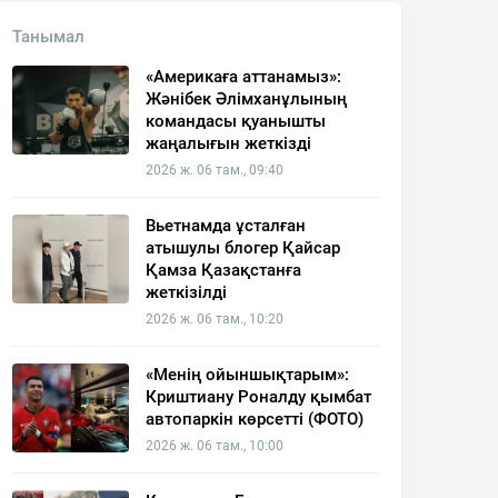
Танымал
«Америкаға аттанамыз»:
Жәнібек Әлімханұлының
командасы қуанышты
жаңалығын жеткізді
2026 ж. 06 там., 09:40
Вьетнамда ұсталған
атышулы блогер Қайсар
Қамза Қазақстанға
жеткізілді
2026 ж. 06 там., 10:20
«Менің ойыншықтарым»:
Криштиану Роналду қымбат
автопаркін көрсетті (ФОТО)
2026 ж. 06 там., 10:00