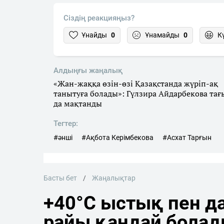
Сіздің реакцияңыз?
Ұнайды
0
Ұнамайды
0
К
Алдыңғы жаңалық
«Жан-жаққа өзін-өзі Қазақстанда жүріп-ақ
танытуға болады»: Гүлзира Айдарбекова тағ
да мақтанды
Тегтер:
#әнші
#Ақбота Керімбекова
#Асхат Тарғын
Басты бет
Жаңалықтар
+40°C ыстық пен да
райы қандай бола