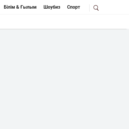
Білім & Ғылым
Шоубиз
Спорт