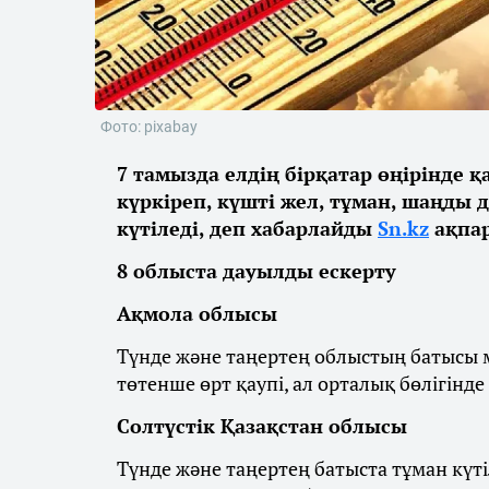
Фото: pixabay
7 тамызда елдің бірқатар өңірінде 
күркіреп, күшті жел, тұман, шаңды 
күтіледі, деп хабарлайды
Sn.kz
ақпар
8 облыста дауылды ескерту
Ақмола облысы
Түнде және таңертең облыстың батысы м
төтенше өрт қаупі, ал орталық бөлігінде
Солтүстік Қазақстан облысы
Түнде және таңертең батыста тұман күті