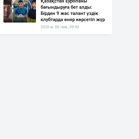
Қазақстан Еуропаны
бағындыруға бет алды:
Бірден 9 жас талант үздік
клубтарда өнер көрсетіп жүр
2026 ж. 06 там., 09:50