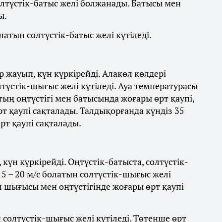
олтүстік-батыс желі болжанады. Батысы мен
ы.
латын солтүстік-батыс желі күтіледі.
 жауып, күн күркірейді. Алакөл көлдері
лтүстік-шығыс желі күтіледі. Ауа температурасы
стың оңтүстігі мен батысында жоғары өрт қаупі,
 қаупі сақталады. Талдықорғанда күндіз 35
рт қаупі сақталады.
күн күркірейді. Оңтүстік-батыста, солтүстік-
5 – 20 м/с болатын солтүстік-шығыс желі
л шығысы мен оңтүстігінде жоғары өрт қаупі
ын солтүстік-шығыс желі күтіледі. Төтенше өрт