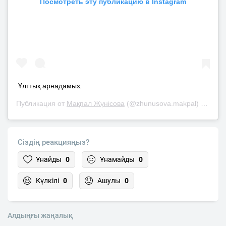
Посмотреть эту публикацию в Instagram
Ұлттық арнадамыз.
Публикация от
Мақпал Жүнісова
(@zhunusova.makpal)
3 Мар 2
Сіздің реакцияңыз?
Ұнайды
0
Ұнамайды
0
Күлкілі
0
Ашулы
0
Алдыңғы жаңалық