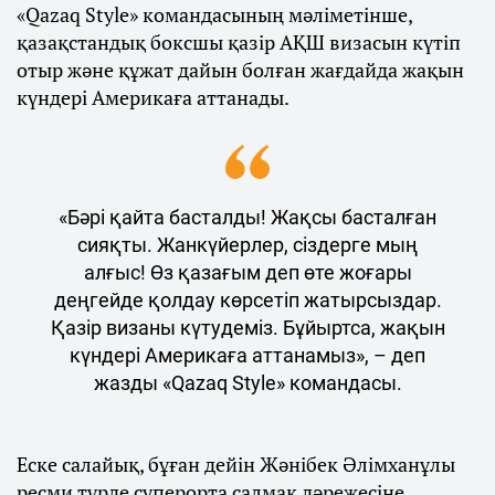
«Qazaq Style» командасының мәліметінше,
қазақстандық боксшы қазір АҚШ визасын күтіп
отыр және құжат дайын болған жағдайда жақын
күндері Америкаға аттанады.
«Бәрі қайта басталды! Жақсы басталған
сияқты. Жанкүйерлер, сіздерге мың
алғыс! Өз қазағым деп өте жоғары
деңгейде қолдау көрсетіп жатырсыздар.
Қазір визаны күтудеміз. Бұйыртса, жақын
күндері Америкаға аттанамыз», – деп
жазды «Qazaq Style» командасы.
Еске салайық, бұған дейін Жәнібек Әлімханұлы
ресми түрде суперорта салмақ дәрежесіне