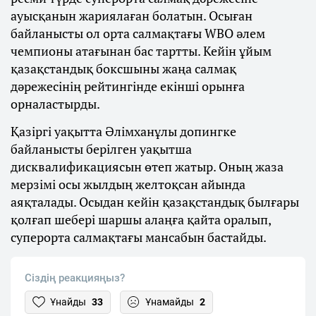
ауысқанын жариялаған болатын. Осыған
байланысты ол орта салмақтағы WBO әлем
чемпионы атағынан бас тартты. Кейін ұйым
қазақстандық боксшыны жаңа салмақ
дәрежесінің рейтингінде екінші орынға
орналастырды.
Қазіргі уақытта Әлімханұлы допингке
байланысты берілген уақытша
дисквалификациясын өтеп жатыр. Оның жаза
мерзімі осы жылдың желтоқсан айында
аяқталады. Осыдан кейін қазақстандық былғары
қолғап шебері шаршы алаңға қайта оралып,
суперорта салмақтағы мансабын бастайды.
Сіздің реакцияңыз?
Ұнайды
33
Ұнамайды
2