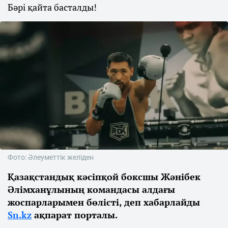
Бәрі қайта басталды!
Фото: Әлеуметтік желіден
Қазақстандық кәсіпқой боксшы Жәнібек
Әлімханұлының командасы алдағы
жоспарларымен бөлісті, деп хабарлайды
Sn.kz
ақпарат порталы.