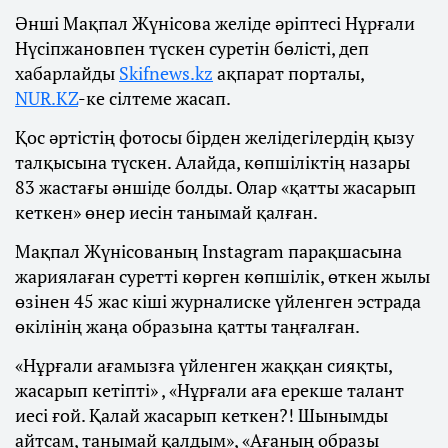
Әнші Мақпал Жүнісова желіде әріптесі Нұрғали
Нүсіпжановпен түскен суретін бөлісті, деп
хабарлайды
Skifnews.kz
ақпарат порталы,
NUR.KZ
-ке сілтеме жасап.
Қос әртістің фотосы бірден желідегілердің қызу
талқысына түскен. Алайда, көпшіліктің назары
83 жастағы әншіде болды. Олар «қатты жасарып
кеткен» өнер иесін танымай қалған.
Мақпал Жүнісованың Instagram парақшасына
жариялаған суретті көрген көпшілік, өткен жылы
өзінен 45 жас кіші журналиске үйленген эстрада
өкілінің жаңа образына қатты таңғалған.
«Нұрғали ағамызға үйленген жаққан сияқты,
жасарып кетіпті» , «Нұрғали аға ерекше талант
иесі ғой. Қалай жасарып кеткен?! Шынымды
айтсам, танымай қалдым», «Ағаның образы