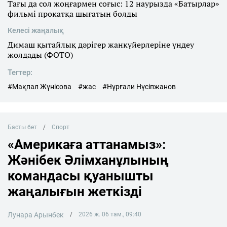
Тағы да сол жоңғармен соғыс: 12 наурызда «Батырлар»
фильмі прокатқа шығатын болды
Келесі жаңалық
Димаш қытайлық дәрігер жанкүйерлеріне үндеу
жолдады (ФОТО)
Тегтер:
#Мақпал Жүнісова
#жас
#Нұрғали Нүсіпжанов
Басты бет
Спорт
«Америкаға аттанамыз»:
Жәнібек Әлімханұлының
командасы қуанышты
жаңалығын жеткізді
Лунара Арынбек
2026 ж. 06 там., 09:40