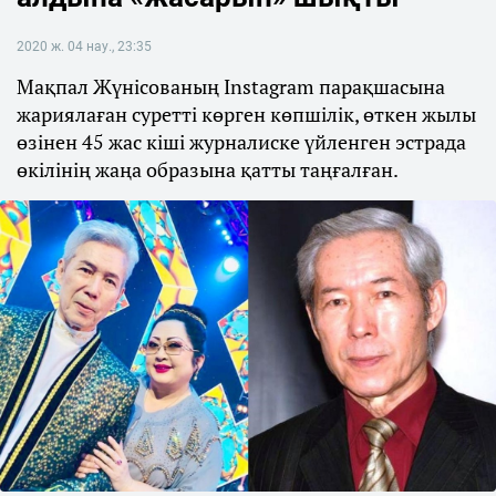
2020 ж. 04 нау., 23:35
Мақпал Жүнісованың Instagram парақшасына
жариялаған суретті көрген көпшілік, өткен жылы
өзінен 45 жас кіші журналиске үйленген эстрада
өкілінің жаңа образына қатты таңғалған.