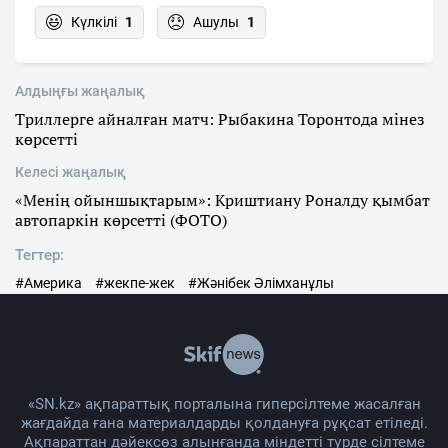
Күлкілі
1
Ашулы
1
Алдыңғы жаңалық
Триллерге айналған матч: Рыбакина Торонтода мінез
көрсетті
Келесі жаңалық
«Менің ойыншықтарым»: Криштиану Роналду қымбат
автопаркін көрсетті (ФОТО)
Тегтер:
#Америка
#жекпе-жек
#Жәнібек Әлімханұлы
«SN.kz» ақпараттық порталына гиперсілтеме жасалған
жағдайда ғана материалдарды қолдануға рұқсат етіледі.
Ақпараттан дәйексөз алынғанда міндетті түрде сілтеме