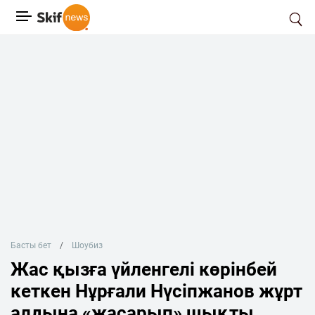
Басты бет
Шоубиз
Жас қызға үйленгелі көрінбей
кеткен Нұрғали Нүсіпжанов жұрт
алдына «жасарып» шықты