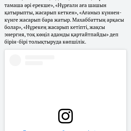
тамаша әрі ерекше», «Нұрғали аға шашын
қатырыпты, жасарып кеткен», «Ағамыз күннен-
күнге жасарып бара жатыр. Махаббаттың арқасы
болар», «Нұрекең жасарып кетіпті, жақсы
энергия, тоқ көңіл адамды қартайтпайды» деп
бірін-бірі толықтыруда көпшілік.