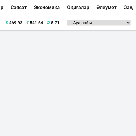
ар
Саясат
Экономика
Оқиғалар
Әлеумет
Заң
$
469.93
€
541.64
₽
5.71