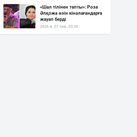
«Шал тілінен тапты»: Роза
Әлқожа өзін кінәлағандарға
жауап берді
2026 ж. 07 там., 03:30