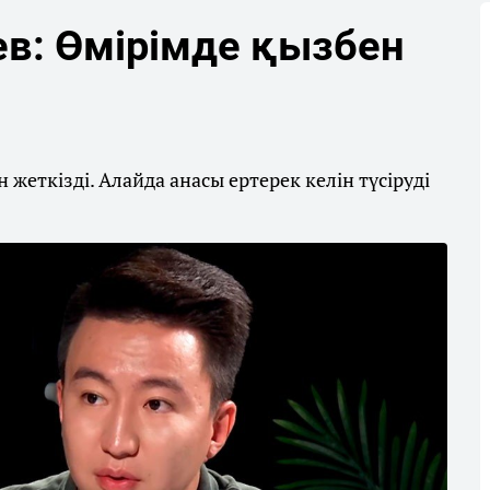
в: Өмірімде қызбен
 жеткізді. Алайда анасы ертерек келін түсіруді