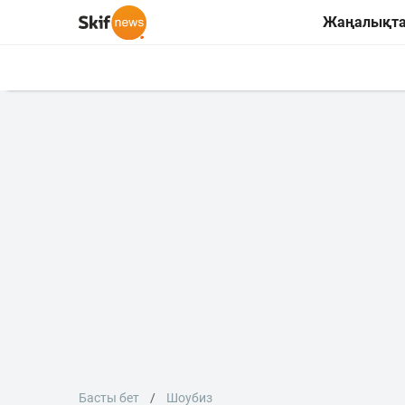
Жаңалықт
Басты бет
Шоубиз