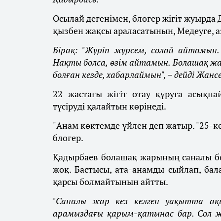
Осылай дегенімен, блогер жігіт жуырда 
қызбен жақсы араласатынын, Медеуге, а
Бірақ: "Жүріп жүрсем, солай айтамын
Нақты болса, өзім айтамын. Болашақ жары
болған кезде, хабарлаймын", – дейді Жансе
22 жастағы жігіт отау құруға асықпа
түсіруді қалайтын көрінеді.
"Анам көктемде үйлен деп жатыр. "25-ке
блогер.
Қадырбаев болашақ жарының саналы бо
жоқ. Бастысы, ата-анамды сыйлап, бал
қарсы болмайтынын айтты.
"Саналы жар кез келген уақытта ақы
арамыздағы қарым-қатынас бар. Сол же