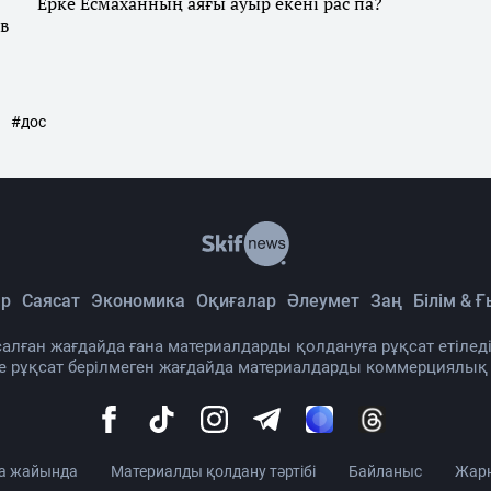
Ерке Есмаханның аяғы ауыр екені рас па?
в
#дос
оқ»: Сәкен Майғазиев
айтты (ВИДЕО)
ніп, ізгі тілектерін айтты.