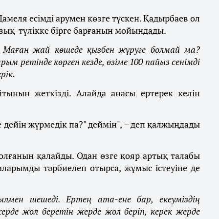
Дамеля есімді арумен көзге түскен. Қадырбаев ол
зық-түлікке бірге барғанын мойындады.
. Маған жай көшеде қызбен жүруге болмай ма?
м ретінде көрген кезде, өзіме 100 пайыз сенімді
рік.
йтынын жеткізді. Алайда анасы ертерек келін
 дейін жүрмедік па?" деймін", – деп қалжыңдады
лғанын қалайды. Одан өзге қояр артық талабы
аларымды тәрбиелеп отырса, жұмыс істеуіне де
лмен шешеді. Ертең ата-ене бар, екеуміздің
рде жол беретін жерде жол беріп, керек жерде