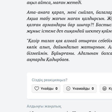
ақыл айтса, маған жетеді.
Ата-анаға қарап, мені сыйлап, балала
Ақша табу жағын маған қалдырсын. Жұм
қалған армандары бар шығар?! Бастысы,
жұмыс істеме деп ешқандай шектеу қойма
"Қазір талап қоя алмай отырған себебім
көлік алып, дайындалып жатырмын. А
білмеймін. Бұйырғаны. Адалынан болса
ақтарды Қадырбаев.
Сіздің реакцияңыз?
Ұнайды
0
Ұнамайды
0
К
Алдыңғы жаңалық