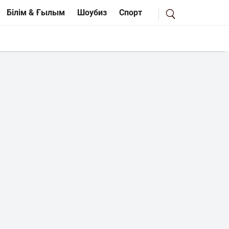
Білім & Ғылым
Шоубиз
Спорт