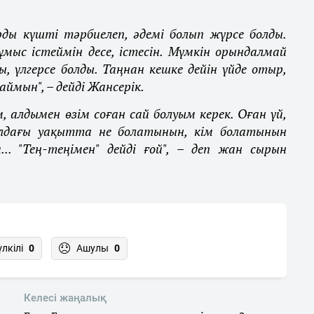
рды күшті тәрбиелеп, әдемі болып жүрсе болды.
ыс істеймін десе, істесін. Мүмкін орындалмай
 үлгерсе болды. Таңнан кешке дейін үйде отыр,
ймын", – дейді Жансерік.
, алдымен өзім соған сай болуым керек. Оған үй,
лдағы уақытта не болатынын, кім болатынын
... "Тең-теңімен" дейді ғой", – деп жан сырын
үлкілі
0
Ашулы
0
Келесі жаңалық