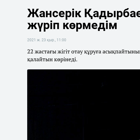
Жансерік Қадырбае
жүріп көрмедім
2021 ж. 23 қыр., 11:00
22 жастағы жігіт отау құруға асықпайтынын
қалайтын көрінеді.