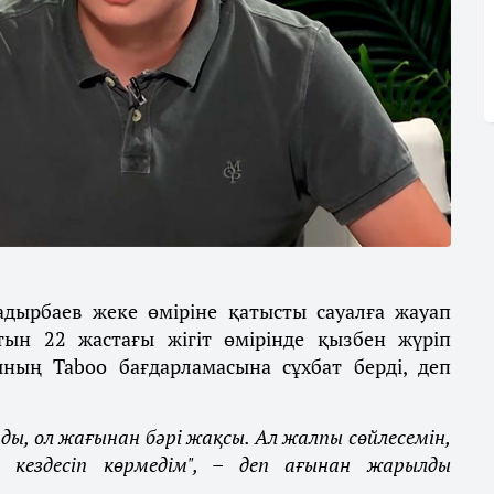
адырбаев жеке өміріне қатысты сауалға жауап
тын 22 жастағы жігіт өмірінде қызбен жүріп
ның Taboo бағдарламасына сұхбат берді, деп
ды, ол жағынан бәрі жақсы. Ал жалпы сөйлесемін,
е кездесіп көрмедім", – деп ағынан жарылды