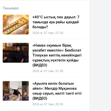
Танымал
+40°C ыстық пен дауыл: 7
тамызда ауа райы қандай
болады?
2026 ж. 07 там., 07:30
«Намаз оқимын бірақ
уахабит емеспін»: Бекболат
Тілеухан көптің көкейіндегі
сұрақтың нүктесін қойды
(ВИДЕО)
2026 ж. 07 там., 01:30
«Ауылға келін болатын
әйел»: Мөлдір Мұқанова
сиыр сауып, көпті тәнті етті
(ВИДЕО)
2026 ж. 07 там., 05:30