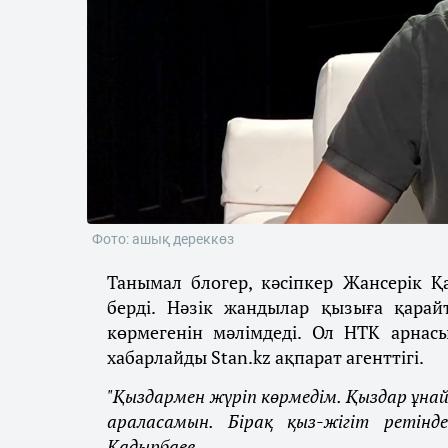
Фото: ашық дереккөз
Танымал блогер, кәсіпкер Жансерік Қ
берді. Нәзік жандылар қызыға қарай
көрмегенін мәлімдеді. Ол НТК арнасы
хабарлайды Stan.kz ақпарат агенттігі.
"Қыздармен жүріп көрмедім. Қыздар ұнай
араласамын. Бірақ қыз-жігіт ретінд
Қадырбаев.