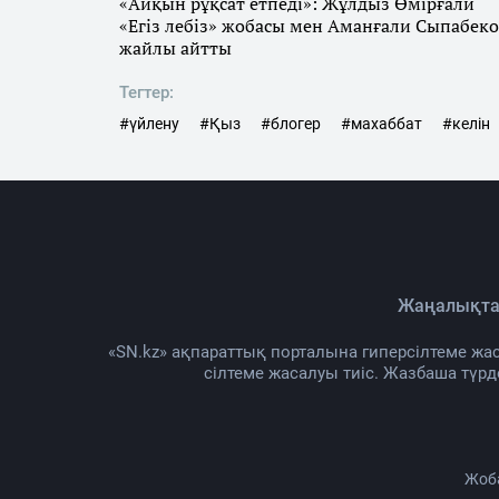
«Айқын рұқсат етпеді»: Жұлдыз Өмірғали
«Егіз лебіз» жобасы мен Аманғали Сыпабеко
жайлы айтты
Тегтер:
#үйлену
#Қыз
#блогер
#махаббат
#келін
Басты бет
Шоубиз
«Ақ көйлек киген ж
күтпеген жаңалық 
Сағыныш Назар
2026 ж. 08 там., 03:30
Желі қолданушылары әншінің бұл ісіне сүйсі
коллаж: Sn.kz