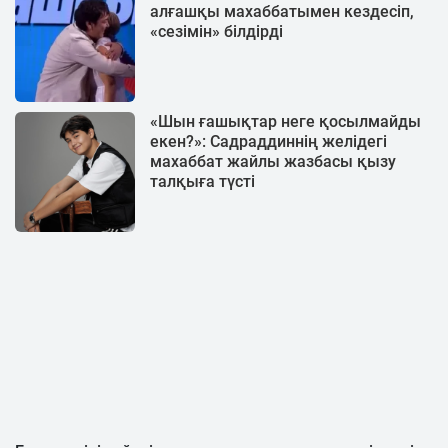
алғашқы махаббатымен кездесіп,
«сезімін» білдірді
«Шын ғашықтар неге қосылмайды
екен?»: Садраддиннің желідегі
махаббат жайлы жазбасы қызу
талқыға түсті