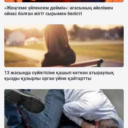
«Жеңгеме үйленсем деймін»: ағасының әйелімен
ойнас болған жігіт сырымен бөлісті
13 жасында сүйіктісіне қашып кеткен атыраулық
қызды құзырлы орган үйіне қайтартты