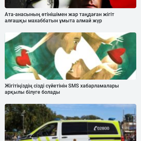
Ата-анасының өтінішімен жар таңдаған жігіт
алғашқы махаббатын ұмыта алмай жүр
Жігітіңіздің сізді сүйетінін SMS хабарламалары
арқылы білуге болады