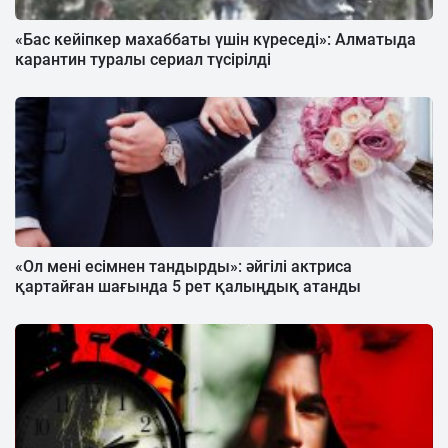
«Бас кейіпкер махаббаты үшін күреседі»: Алматыда
карантин туралы сериал түсірілді
«Ол мені есімнен тандырды»: әйгілі актриса
қартайған шағында 5 рет қалыңдық атанды