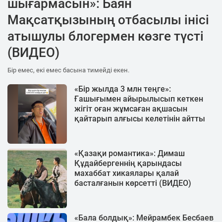
шығармасын»: Баян
Мақсатқызының отбасылы інісі
атышулы блогермен көзге түсті
(ВИДЕО)
Бір емес, екі емес басына тимейді екен.
«Бір жылда 3 млн теңге»:
Ғашығымен айырылысып кеткен
жігіт оған жұмсаған ақшасын
қайтарып алғысы келетінін айтты
«Қазақи романтика»: Димаш
Құдайбергеннің қарындасы
махаббат хикаялары қалай
басталғанын көрсетті (ВИДЕО)
«Бала болдық»: Мейрамбек Бесбаев