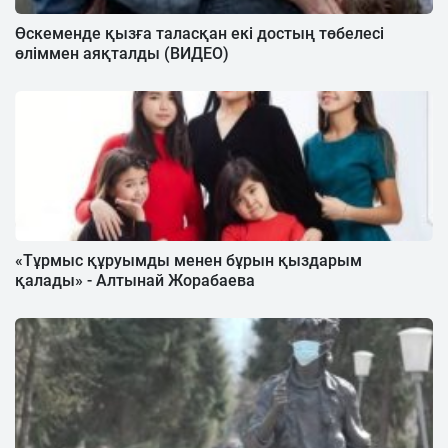
Өскеменде қызға таласқан екі достың төбелесі
өліммен аяқталды (ВИДЕО)
«Тұрмыс құруымды менен бұрын қыздарым
қалады» - Алтынай Жорабаева