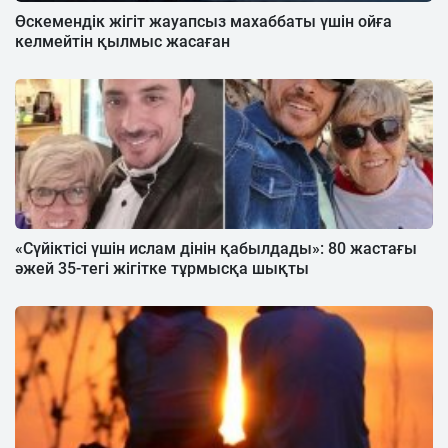
Өскемендік жігіт жауапсыз махаббаты үшін ойға
келмейтін қылмыс жасаған
«Сүйіктісі үшін ислам дінін қабылдады»: 80 жастағы
әжей 35-тегі жігітке тұрмысқа шықты