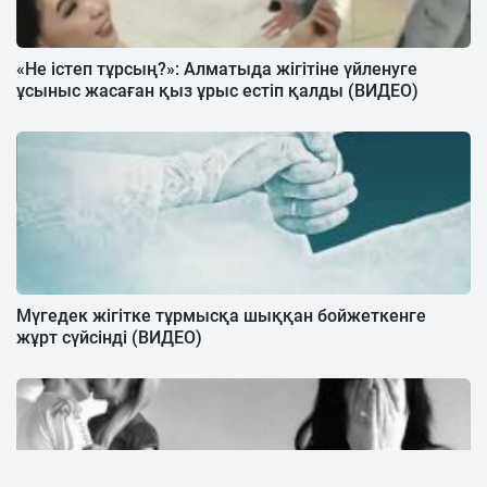
«Не істеп тұрсың?»: Алматыда жігітіне үйленуге
ұсыныс жасаған қыз ұрыс естіп қалды (ВИДЕО)
Мүгедек жігітке тұрмысқа шыққан бойжеткенге
жұрт сүйсінді (ВИДЕО)