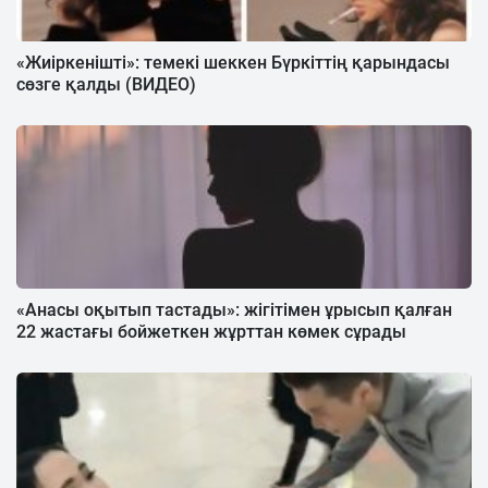
«Жиіркенішті»: темекі шеккен Бүркіттің қарындасы
сөзге қалды (ВИДЕО)
«Анасы оқытып тастады»: жігітімен ұрысып қалған
22 жастағы бойжеткен жұрттан көмек сұрады