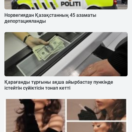
Норвегиядан Қазақстанның 45 азаматы
депортацияланды
Қарағанды тұрғыны ақша айырбастау пункінде
істейтін сүйіктісін тонап кетті