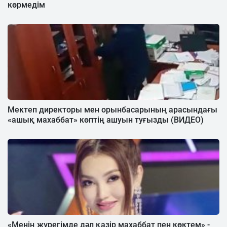
көрмедім
Мектеп директоры мен орынбасарының арасындағы
«ашық махаббат» көптің ашуын туғызды (ВИДЕО)
«Менің жүрегімде дәл қазір махаббат пен көктем» -