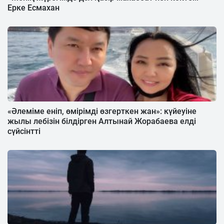
Ерке Есмахан
«Әлеміме еніп, өмірімді өзгерткен жан»: күйеуіне
жылы лебізін білдірген Алтынай Жорабаева елді
сүйсінтті