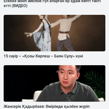
Есекке мініп әйеліне гүл апарған ер адам көпті тәнті
етті (ВИДЕО)
15 сәуір – «Қозы Көрпеш – Баян Сұлу» күні
Жансерік Қадырбаев: Өмірімде қызбен жүріп