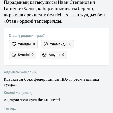
Парадының қатысушысы Иван Степанович
Гапичке«Халық қаһарманы» атағы беріліп,
айрықша ерекшелік белгісі – Алтын жұлдыз бен
«Отан» ордені тапсырылды.
Сіздің реакцияңыз?
Ұнайды
0
Ұнамайды
0
Күлкілі
0
Ашулы
0
Алдыңғы жаңалық
Қазақстан бокс федерациясы IBA-ға ресми шағым
түсірді
Келесі жаңалық
Ақтауда яхта суға батып кетті
Тегтер: