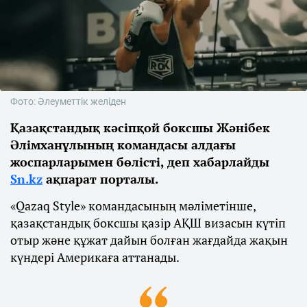
Фото: Әлеуметтік желіден
Қазақстандық кәсіпқой боксшы Жәнібек
Әлімханұлының командасы алдағы
жоспарларымен бөлісті, деп хабарлайды
Sn.kz
ақпарат порталы.
«Qazaq Style» командасының мәліметінше,
қазақстандық боксшы қазір АҚШ визасын күтіп
отыр және құжат дайын болған жағдайда жақын
күндері Америкаға аттанады.