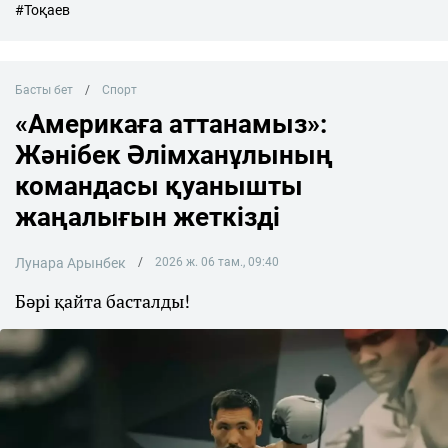
#Тоқаев
Басты бет
Спорт
«Америкаға аттанамыз»:
Жәнібек Әлімханұлының
командасы қуанышты
жаңалығын жеткізді
Лунара Арынбек
2026 ж. 06 там., 09:40
Бәрі қайта басталды!