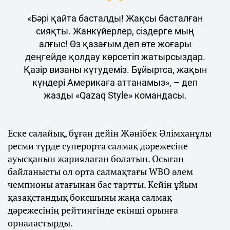
«Бәрі қайта басталды! Жақсы басталған
сияқты. Жанкүйерлер, сіздерге мың
алғыс! Өз қазағым деп өте жоғары
деңгейде қолдау көрсетіп жатырсыздар.
Қазір визаны күтудеміз. Бұйыртса, жақын
күндері Америкаға аттанамыз», – деп
жазды «Qazaq Style» командасы.
Еске салайық, бұған дейін Жәнібек Әлімханұлы
ресми түрде суперорта салмақ дәрежесіне
ауысқанын жариялаған болатын. Осыған
байланысты ол орта салмақтағы WBO әлем
чемпионы атағынан бас тартты. Кейін ұйым
қазақстандық боксшыны жаңа салмақ
дәрежесінің рейтингінде екінші орынға
орналастырды.