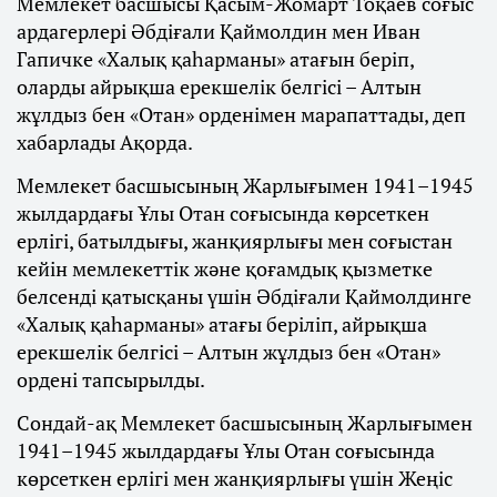
Мемлекет басшысы Қасым-Жомарт Тоқаев соғыс
ардагерлері Әбдіғали Қаймолдин мен Иван
Гапичке «Халық қаһарманы» атағын беріп,
оларды айрықша ерекшелік белгісі – Алтын
жұлдыз бен «Отан» орденімен марапаттады, деп
хабарлады Ақорда.
Мемлекет басшысының Жарлығымен 1941–1945
жылдардағы Ұлы Отан соғысында көрсеткен
ерлігі, батылдығы, жанқиярлығы мен соғыстан
кейін мемлекеттік және қоғамдық қызметке
белсенді қатысқаны үшін Әбдіғали Қаймолдинге
«Халық қаһарманы» атағы беріліп, айрықша
ерекшелік белгісі – Алтын жұлдыз бен «Отан»
ордені тапсырылды.
Сондай-ақ Мемлекет басшысының Жарлығымен
1941–1945 жылдардағы Ұлы Отан соғысында
көрсеткен ерлігі мен жанқиярлығы үшін Жеңіс