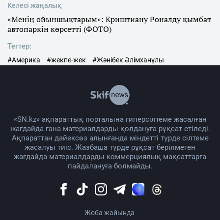
Келесі жаңалық
«Менің ойыншықтарым»: Криштиану Роналду қымбат
автопаркін көрсетті (ФОТО)
Тегтер:
#Америка
#жекпе-жек
#Жәнібек Әлімханұлы
«SN.kz» ақпараттық порталына гиперсілтеме жасалған
жағдайда ғана материалдарды қолдануға рұқсат етіледі.
Ақпараттан дәйексөз алынғанда міндетті түрде сілтеме
жасалуы тиіс. Жазбаша түрде рұқсат берілмеген
жағдайда материалдарды коммерциялық мақсаттарға
пайдалануға болмайды.
Жоба жайында