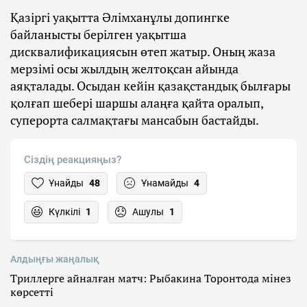
Қазіргі уақытта Әлімханұлы допингке
байланысты берілген уақытша
дисквалификациясын өтеп жатыр. Оның жаза
мерзімі осы жылдың желтоқсан айында
аяқталады. Осыдан кейін қазақстандық былғары
қолғап шебері шаршы алаңға қайта оралып,
суперорта салмақтағы мансабын бастайды.
Сіздің реакцияңыз?
Ұнайды
48
Ұнамайды
4
Күлкілі
1
Ашулы
1
Алдыңғы жаңалық
Триллерге айналған матч: Рыбакина Торонтода мінез
көрсетті