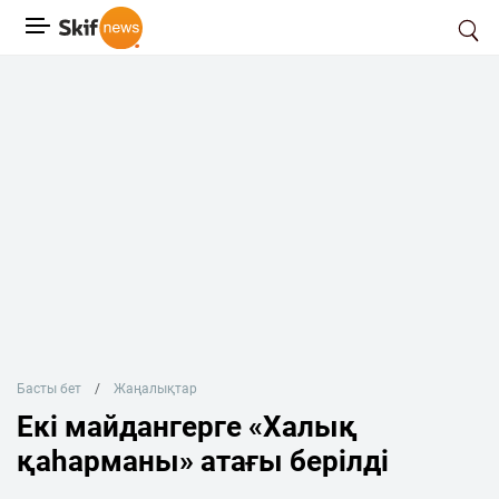
Басты бет
Жаңалықтар
Екі майдангерге «Халық
қаһарманы» атағы берілді