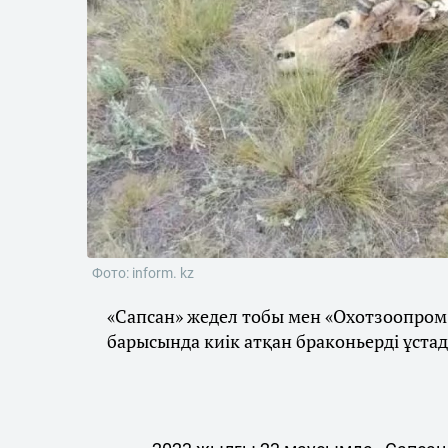
Фото: inform. kz
«Сапсан» жедел тобы мен «Охотзоопром
барысында киік атқан браконьерді ұста