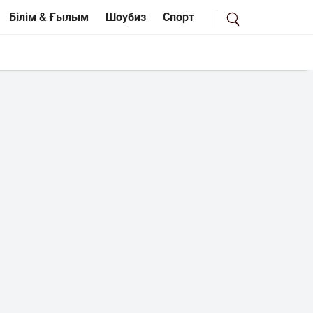
Білім & Ғылым
Шоубиз
Спорт