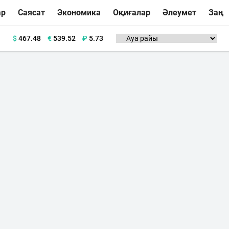
ар
Саясат
Экономика
Оқиғалар
Әлеумет
Заң
$
467.48
€
539.52
₽
5.73