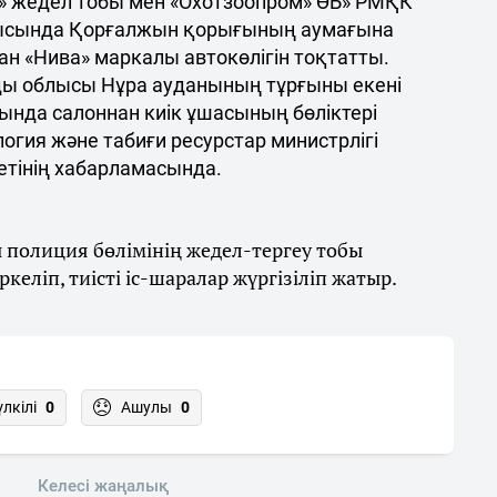
» жедел тобы мен «Охотзоопром» ӨБ» РМҚК
рысында Қорғалжын қорығының аумағына
ан «Нива» маркалы автокөлігін тоқтатты.
нды облысы Нұра ауданының тұрғыны екені
сында салоннан киік ұшасының бөліктері
огия және табиғи ресурстар министрлігі
етінің хабарламасында.
 полиция бөлімінің жедел-тергеу тобы
еліп, тиісті іс-шаралар жүргізіліп жатыр.
үлкілі
0
Ашулы
0
Келесі жаңалық