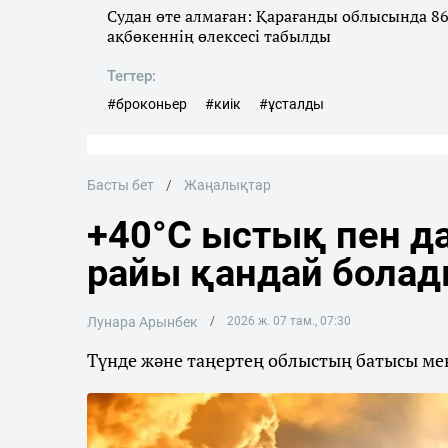
Судан өте алмаған: Қарағанды облысында 8
ақбөкеннің өлексесі табылды
Тегтер:
#броконьер
#киік
#ұсталды
Басты бет
Жаңалықтар
+40°C ыстық пен да
райы қандай бола
Лунара Арынбек
2026 ж. 07 там., 07:30
Түнде және таңертең облыстың батысы мен 