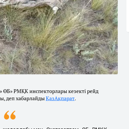
» ӨБ» РМҚК инспекторлары кезекті рейд
ды, деп хабарлайды
ҚазАқпарат
.