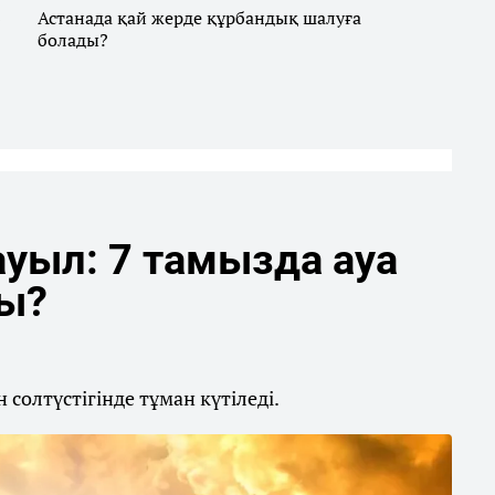
6
Астанада қай жерде құрбандық шалуға
болады?
уыл: 7 тамызда ауа
ды?
солтүстігінде тұман күтіледі.