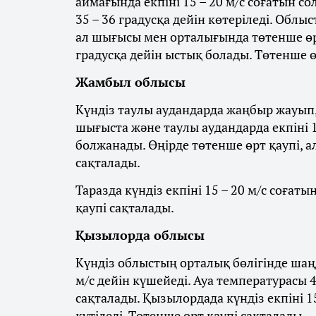
аймағында екпіні 15 – 20 м/с соғатын со
35 – 36 градусқа дейін көтеріледі. Облы
ал шығысы мен орталығында төтенше өрт
градусқа дейін ыстық болады. Төтенше ө
Жамбыл облысы
Күндіз таулы аудандарда жаңбыр жауып, 
шығыста және таулы аудандарда екпіні 1
болжанады. Өңірде төтенше өрт қаупі, а
сақталады.
Таразда күндіз екпіні 15 – 20 м/с соғат
қаупі сақталады.
Қызылорда облысы
Күндіз облыстың орталық бөлігінде шаңд
м/с дейін күшейеді. Ауа температурасы 4
сақталады. Қызылордада күндіз екпіні 1
күтіледі. Төтенше өрт қаупі сақталады.