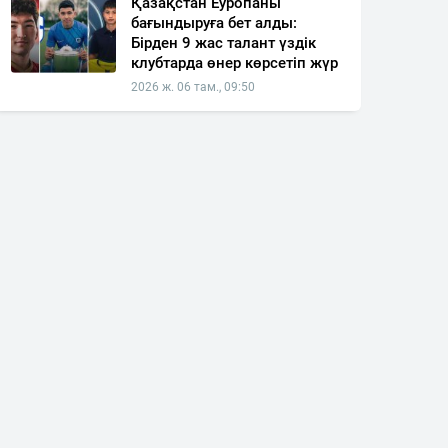
Қазақстан Еуропаны
бағындыруға бет алды:
Бірден 9 жас талант үздік
клубтарда өнер көрсетіп жүр
2026 ж. 06 там., 09:50