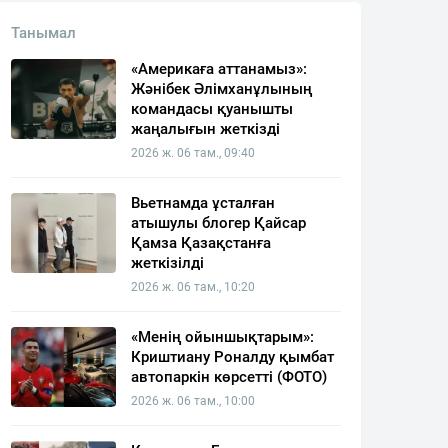
Танымал
«Америкаға аттанамыз»:
Жәнібек Әлімханұлының
командасы қуанышты
жаңалығын жеткізді
2026 ж. 06 там., 09:40
Вьетнамда ұсталған
атышулы блогер Қайсар
Қамза Қазақстанға
жеткізілді
2026 ж. 06 там., 10:20
«Менің ойыншықтарым»:
Криштиану Роналду қымбат
автопаркін көрсетті (ФОТО)
2026 ж. 06 там., 10:00