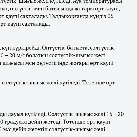
лтүстік-шығыс желі күтіледі. Ауа температурасы
стың оңтүстігі мен батысында жоғары өрт қаупі,
 қаупі сақталады. Талдықорғанда күндіз 35
рт қаупі сақталады.
күн күркірейді. Оңтүстік-батыста, солтүстік-
5 – 20 м/с болатын солтүстік-шығыс желі
л шығысы мен оңтүстігінде жоғары өрт қаупі
ын солтүстік-шығыс желі күтіледі. Төтенше өрт
ы дауыл күтіледі. Солтүстік-шығыс желі 15 – 20
0 градусқа дейін жетеді. Төтенше өрт қаупі
5 м/с дейін жететін солтүстік-шығыс желі