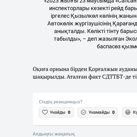
«2023 жылғы 23 маусымда «Сапсан
инспекторлары кезекті рейд ба
іргелес Қызылкөл көлінің жанын
Автокөлік жүргізушісінің Қараға
анықталды. Көлікті тінту бары
табылды», – деп жазылған Экол
баспасөз қызм
Оқиға орнына бірден Қорғалжын ауданы
шақырылды. Аталған факт СДТТБТ-де тірк
Сіздің реакцияңыз?
Ұнайды
0
Ұнамайды
0
К
Алдыңғы жаңалық