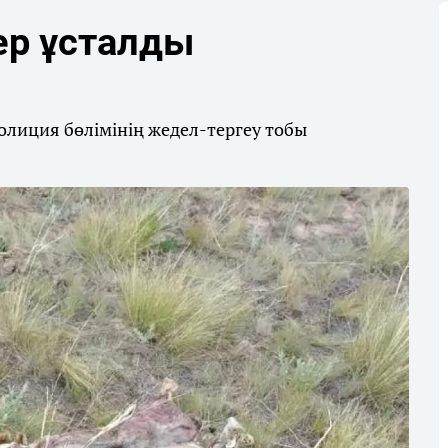
ер ұсталды
олиция бөлімінің жедел-тергеу тобы