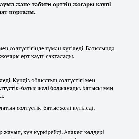
дауыл және табиғи өрттің жоғары қаупі
ат порталы.
ен солтүстігінде тұман күтіледі. Батысында
 жоғары өрт қаупі сақталады.
леді. Күндіз облыстың солтүстігі мен
олтүстік-батыс желі болжанады. Батысы мен
ы.
латын солтүстік-батыс желі күтіледі.
 жауып, күн күркірейді. Алакөл көлдері