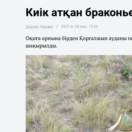
Киік атқан браконь
Дәулет Кенже
2023 ж. 26 мау., 15:20
Оқиға орнына бірден Қорғалжын ауданы п
шақырылды.