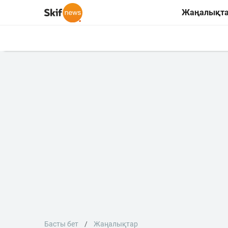
Жаңалықт
Басты бет
Жаңалықтар