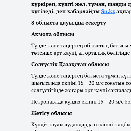
күркіреп, күшті жел, тұман, шаңды 
күтіледі, деп хабарлайды
Sn.kz
ақпар
8 облыста дауылды ескерту
Ақмола облысы
Түнде және таңертең облыстың батысы м
төтенше өрт қаупі, ал орталық бөлігінде
Солтүстік Қазақстан облысы
Түнде және таңертең батыста тұман күті
шығысында екпіні 15 – 20 м/с соғатын с
солтүстігінде жоғары өрт қаупі сақталад
Петропавлда күндіз екпіні 15 – 20 м/с бо
Жетісу облысы
Күндіз таулы аудандарда өткінші жаңбыр