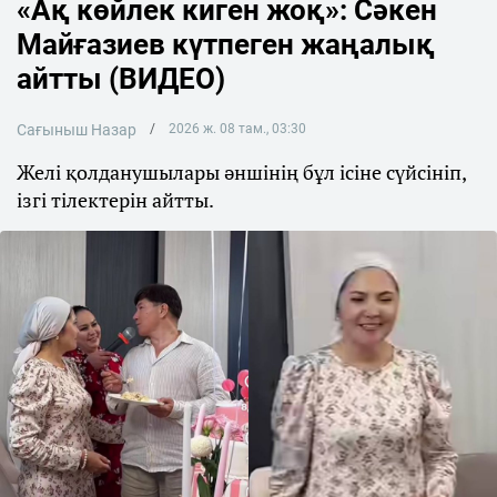
«Ақ көйлек киген жоқ»: Сәкен
Майғазиев күтпеген жаңалық
айтты (ВИДЕО)
Сағыныш Назар
2026 ж. 08 там., 03:30
Желі қолданушылары әншінің бұл ісіне сүйсініп,
ізгі тілектерін айтты.