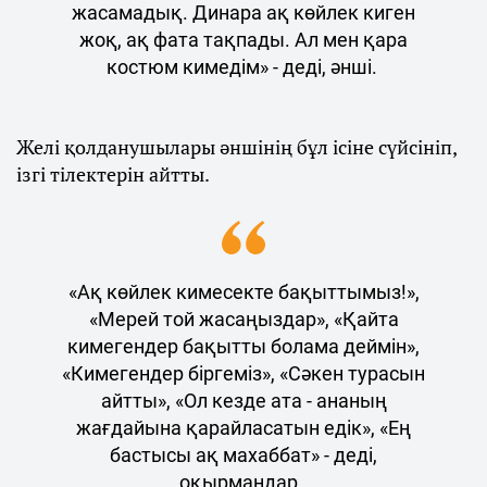
жасамадық. Динара ақ көйлек киген
жоқ, ақ фата тақпады. Ал мен қара
костюм кимедім» - деді, әнші.
Желі қолданушылары әншінің бұл ісіне сүйсініп,
ізгі тілектерін айтты.
«Ақ көйлек кимесекте бақыттымыз!»,
«Мерей той жасаңыздар», «Қайта
кимегендер бақытты болама деймін»,
«Кимегендер біргеміз», «Сәкен турасын
айтты», «Ол кезде ата - ананың
жағдайына қарайласатын едік», «Ең
бастысы ақ махаббат» - деді,
оқырмандар.