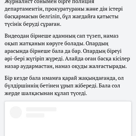
Журналист сонымен бірге полиция
департаментін, прокуратураны және дін істері
басқармасын белгіліп, бұл жағдайға қатысты
түсінік беруді сұраған.
Видеодан бірнеше адамның сап түзеп, намаз
оқып жатқанын көруге болады. Олардың
арасында бірнеше бала да бар. Олардың біреуі
әрі-бері жүгіріп жүреді. Алайда оған басқа кісілер
назар аудармастан, намаз оқуды жалғастырады.
Бір кезде бала имамға қарай жақындағанда, ол
бүлдіршіннің бетінен ұрып жібереді. Бала сол
жерде шалқасынан құлап түседі.