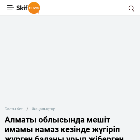
Басты бет
Жаңалықтар
Алматы облысында мешіт
имамы намаз кезінде жүгіріп
жүрген баланы ұрып жіберген