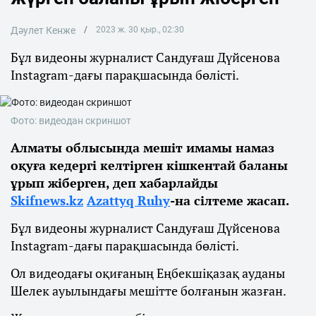
Дәулет Кенже
2023 ж. 30 қыр., 02:30
Бұл видеоны журналист Сандуғаш Дүйсенова
Instagram-дағы парақшасында бөлісті.
Фото: видеодан скриншот
Алматы облысында мешіт имамы намаз
оқуға кедергі келтірген кішкентай баланы
ұрып жіберген, деп хабарлайды
Skifnews.kz
Azattyq Ruhy
-на сілтеме жасап.
Бұл видеоны журналист Сандуғаш Дүйсенова
Instagram-дағы парақшасында бөлісті.
Ол видеодағы оқиғаның Еңбекшіқазақ ауданы
Шелек ауылындағы мешітте болғанын жазған.