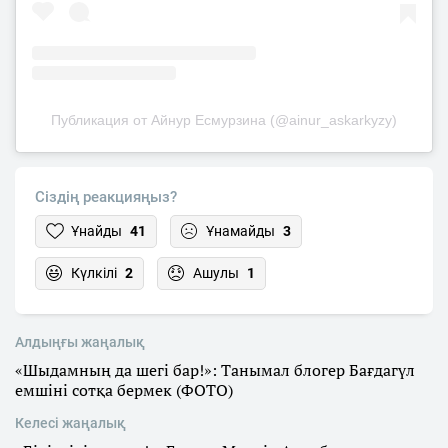
Публикация от Айнур Есмурзина (@ainur_askarkyzy)
Сіздің реакцияңыз?
Ұнайды
41
Ұнамайды
3
Күлкілі
2
Ашулы
1
Алдыңғы жаңалық
«Шыдамның да шегі бар!»: Танымал блогер Бағдагүл
емшіні сотқа бермек (ФОТО)
Келесі жаңалық