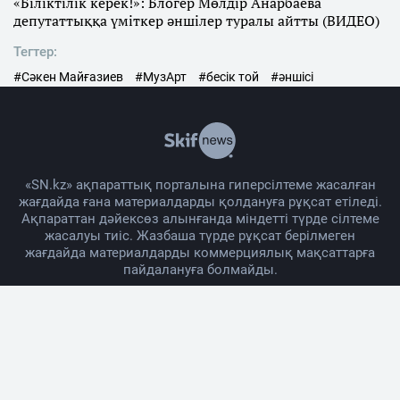
«Біліктілік керек!»: Блогер Мөлдір Анарбаева
депутаттыққа үміткер әншілер туралы айтты (ВИДЕО)
Тегтер:
#Сәкен Майғазиев
#МузАрт
#бесік той
#әншісі
«SN.kz» ақпараттық порталына гиперсілтеме жасалған
жағдайда ғана материалдарды қолдануға рұқсат етіледі.
Ақпараттан дәйексөз алынғанда міндетті түрде сілтеме
жасалуы тиіс. Жазбаша түрде рұқсат берілмеген
жағдайда материалдарды коммерциялық мақсаттарға
пайдалануға болмайды.
Жоба жайында
Материалды қолдану тәртібі
Байланыс