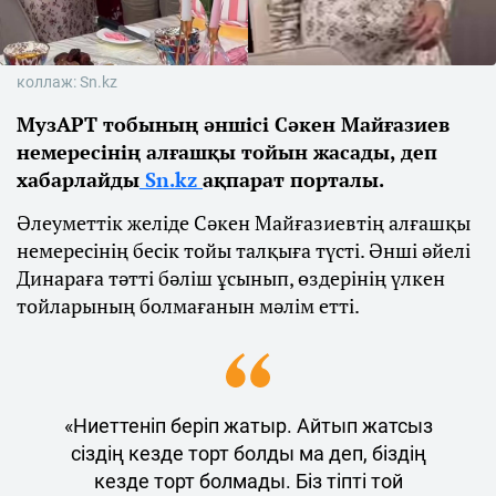
коллаж: Sn.kz
МузАРТ тобының әншісі Сәкен Майғазиев
немересінің алғашқы тойын жасады, деп
хабарлайды
Sn.kz
ақпарат порталы.
Әлеуметтік желіде Сәкен Майғазиевтің алғашқы
немересінің бесік тойы талқыға түсті. Әнші әйелі
Динараға тәтті бәліш ұсынып, өздерінің үлкен
тойларының болмағанын мәлім етті.
«Ниеттеніп беріп жатыр. Айтып жатсыз
сіздің кезде торт болды ма деп, біздің
кезде торт болмады. Біз тіпті той