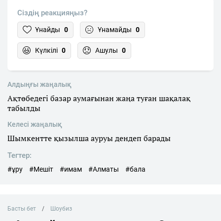
Сіздің реакцияңыз?
Ұнайды
0
Ұнамайды
0
Күлкілі
0
Ашулы
0
Алдыңғы жаңалық
Ақтөбедегі базар аумағынан жаңа туған шақалақ
табылды
Келесі жаңалық
Шымкентте қызылша ауруы дендеп барады
Тегтер:
#ұру
#Мешіт
#имам
#Алматы
#бала
Басты бет
Шоубиз