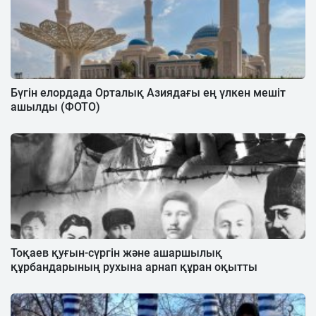
Бүгін елордада Орталық Азиядағы ең үлкен мешіт
ашылды (ФОТО)
Тоқаев қуғын-сүргін және ашаршылық
құрбандарының рухына арнап құран оқытты