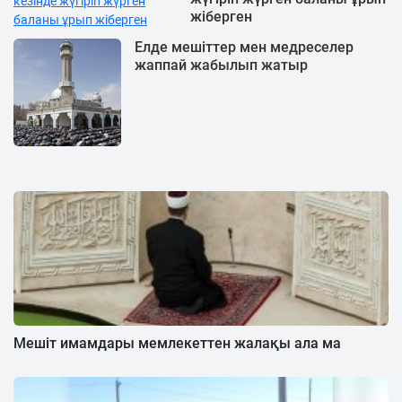
жіберген
Елде мешіттер мен медреселер
жаппай жабылып жатыр
Мешіт имамдары мемлекеттен жалақы ала ма