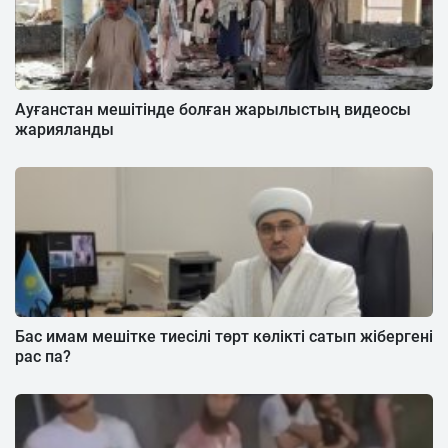
Ауғанстан мешітінде болған жарылыстың видеосы
жарияланды
Бас имам мешітке тиесілі төрт көлікті сатып жібергені
рас па?