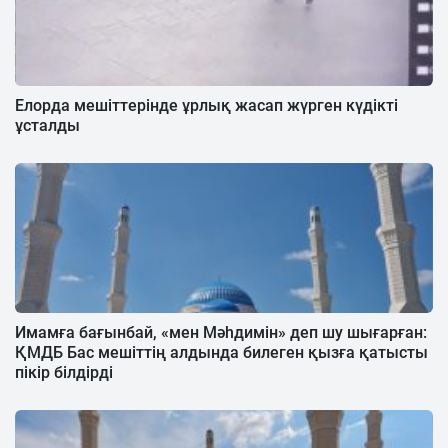
Елорда мешіттерінде ұрлық жасап жүрген күдікті
ұсталды
Имамға бағынбай, «мен Мәһдимін» деп шу шығарған:
ҚМДБ Бас мешіттің алдында билеген қызға қатысты
пікір білдірді