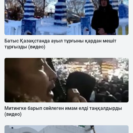
Батыс Қазақстанда ауыл тұрғыны қардан мешіт
тұрғызды (видео)
Митингке барып сөйлеген имам елді таңқалдырды
(видео)