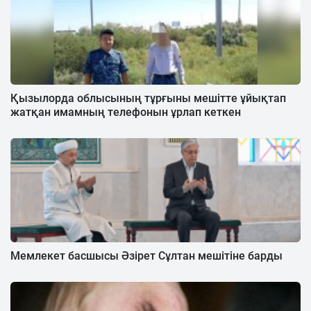
Қызылорда облысының тұрғыны мешітте ұйықтап
жатқан имамның телефонын ұрлап кеткен
Мемлекет басшысы Әзірет Сұлтан мешітіне барды