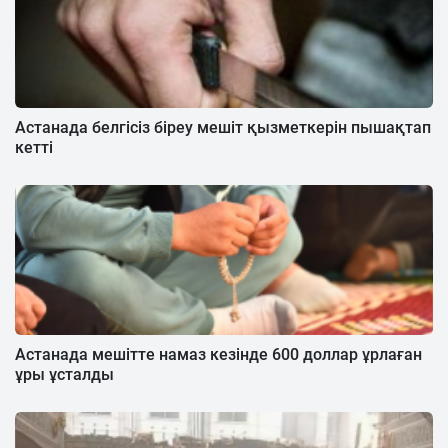
Астанада белгісіз біреу мешіт қызметкерін пышақтап
кетті
Астанада мешітте намаз кезінде 600 доллар ұрлаған
ұры ұсталды