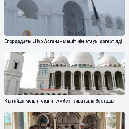
Елордадағы «Нұр Астана» мешітінің атауы өзгертілді
Қытайда мешіттердің күмбезі қиратыла бастады