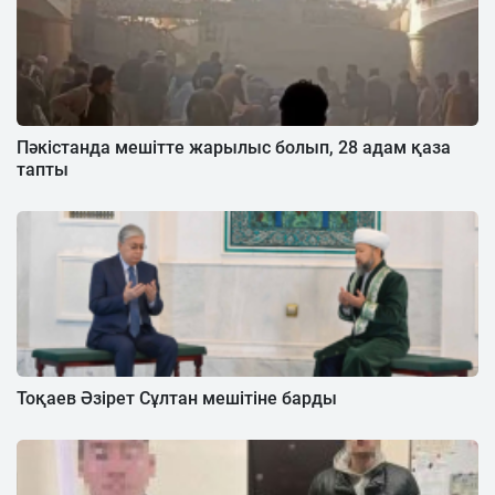
Пәкістанда мешітте жарылыс болып, 28 адам қаза
тапты
Тоқаев Әзірет Сұлтан мешітіне барды