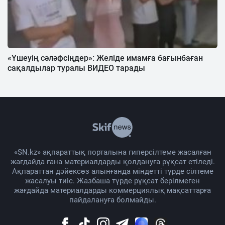
«Үшеуің сәләфсіңдер»: Желіде имамға бағынбаған
сақалдылар туралы ВИДЕО тарады
Жаңа қаулы. Жұма намаз оқуға рұқсат берілді