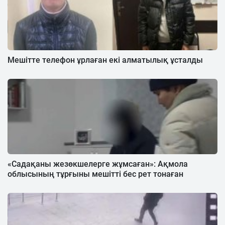
Мешітте телефон ұрлаған екі алматылық ұсталды
«Садақаны жезөкшелерге жұмсаған»: Ақмола
облысының тұрғыны мешітті бес рет тонаған