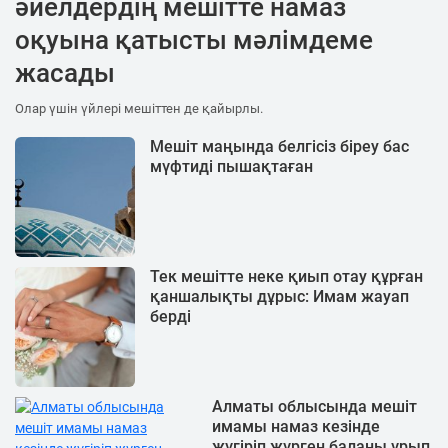
әйелдердің мешітте намаз
оқуына қатысты мәлімдеме
жасады
Олар үшін үйлері мешіттен де қайырлы.
Мешіт маңында белгісіз біреу бас
мүфтиді пышақтаған
Тек мешітте неке қиып отау құрған
қаншалықты дұрыс: Имам жауап
берді
Алматы облысында мешіт
имамы намаз кезінде
жүгіріп жүрген баланы ұрып