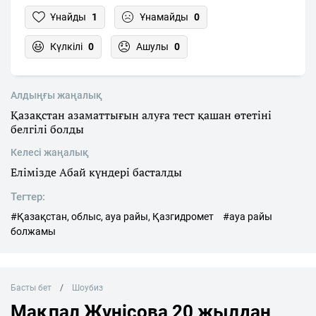
Ұнайды
1
Ұнамайды
0
Күлкілі
0
Ашулы
0
Алдыңғы жаңалық
Қазақстан азаматтығын алуға тест қашан өтетіні
белгілі болды
Келесі жаңалық
Елімізде Абай күндері басталды
Тегтер:
#Қазақстан, облыс, ауа райы, Қазгидромет
#ауа райы
болжамы
Басты бет
Шоубиз
Мақпал Жүнісова 20 жылдан