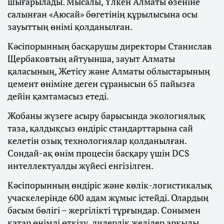
шығарылады. Мысалы, Үлкен Алматы өзеніне
салынған «Аюсай» бөгетінің құрылысына осы
зауыттың өнімі қолданылған.
Кәсіпорынның басқарушы директоры Станислав
Щербаковтың айтуынша, зауыт Алматы
қаласының, Жетісу және Алматы облыстарының
цемент өніміне деген сұранысын 65 пайызға
дейін қамтамасыз етеді.
Жобаны жүзеге асыру барысында экологиялық
таза, қалдықсыз өндіріс стандарттарына сай
келетін озық технологиялар қолданылған.
Сондай-ақ өнім процесін басқару үшін DCS
интеллектуалды жүйесі енгізілген.
Кәсіпорынның өндіріс және көлік-логистикалық
учаскелерінде 600 адам жұмыс істейді. Олардың
басым бөлігі – жергілікті тұрғындар. Сонымен
қатар өнімді өткізу, дилерлік желілер арқылы