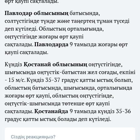
өрт қаупі сақталады.
Павлодар облысының
батысында,
солтүстігінде түнде және таңертең тұман түседі
деп күтіледі. Облыстың орталығында,
оңтүстігінде жоғары өрт қаупі
сақталады.
Павлодарда
9 тамызда жоғары өрт
қаупі сақталады.
Күндіз
Қостанай облысының
оңтүстігінде,
шығысында оңтүстік-батыстан жел соғады, екпіні
- 15 м/с. Күндіз 35-37 градус қатты ыстық болып,
облыстың батысында, шығысында, орталығында
жоғары өрт қаупі, облыстың оңтүстігінде,
оңтүстік-шығысында төтенше өрт қаупі
сақталады.
Қостанайда
9 тамызда күндіз 35-36
градус қатты ыстық болады деп күтіледі.
Сіздің реакцияңыз?