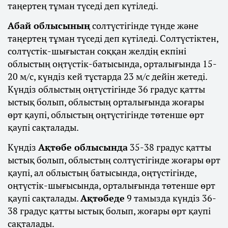
таңертең тұман түседі деп күтіледі.
Абай облысының
солтүстігінде түнде және
таңертең тұман түседі деп күтіледі. Солтүстіктен,
солтүстік-шығыстан соққан желдің екпіні
облыстың оңтүстік-батысында, орталығында 15-
20 м/с, күндіз кей тұстарда 23 м/с дейін жетеді.
Күндіз облыстың оңтүстігінде 36 градус қатты
ыстық болып, облыстың орталығында жоғары
өрт қаупі, облыстың оңтүстігінде төтенше өрт
қаупі сақталады.
Күндіз
Ақтөбе облысында
35-38 градус қатты
ыстық болып, облыстың солтүстігінде жоғары өрт
қаупі, ал облыстың батысында, оңтүстігінде,
оңтүстік-шығысында, орталығында төтенше өрт
қаупі сақталады.
Ақтөбеде
9 тамызда күндіз 36-
38 градус қатты ыстық болып, жоғары өрт қаупі
сақталады.