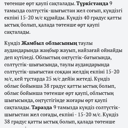
төтенше өрт қаупі сақталады.
Түркістанда
9
тамызда солтүстік-шығыстан жел соғып, күндізгі
екпіні 15-20 м/с құрайды. Күндіз 40 градус қатты
ыстық болып, қалада төтенше өрт қаупі
сақталады.
Күндіз
Жамбыл облысының
таулы
аудандарында жаңбыр жауып, найзағай ойнайды
деп күтіледі. Облыстың оңтүстік-батысында,
солтүстік-шығысында, таулы аудандарында
солтүстік-шығыстан соққан желдің екпіні 15-20
м/с, кей тұстарда 25 м/с дейін жетеді. Күндіз
облыс бойынша 38 градус қатты ыстық болып,
облыс бойынша төтенше өрт қаупі, облыстың
шығысында, оңтүстігінде жоғары өрт қаупі
сақталады.
Таразда
9 тамызда күндіз солтүстік-
шығыстан жел соғады, екпіні - 15-20 м/с. Күндіз
38 градус қатты ыстық болып, қалада төтенше