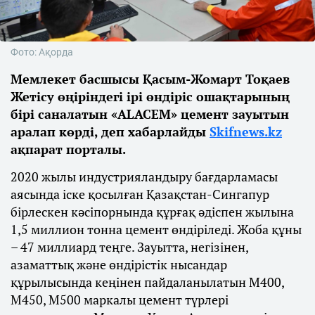
Фото: Ақорда
Мемлекет басшысы Қасым-Жомарт Тоқаев
Жетісу өңіріндегі ірі өндіріс ошақтарының
бірі саналатын «ALACEM» цемент зауытын
аралап көрді, деп хабарлайды
Skifnews.kz
ақпарат порталы.
2020 жылы индустрияландыру бағдарламасы
аясында іске қосылған Қазақстан-Сингапур
бірлескен кәсіпорнында құрғақ әдіспен жылына
1,5 миллион тонна цемент өндіріледі. Жоба құны
– 47 миллиард теңге. Зауытта, негізінен,
азаматтық және өндірістік нысандар
құрылысында кеңінен пайдаланылатын M400,
M450, М500 маркалы цемент түрлері