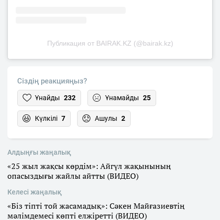
Публикация от BAIRAK.KZ (@bairak.kz)
Сіздің реакцияңыз?
Ұнайды
232
Ұнамайды
25
Күлкілі
7
Ашулы
2
Алдыңғы жаңалық
«25 жыл жақсы көрдім»: Айгүл жақынының
опасыздығы жайлы айтты (ВИДЕО)
Келесі жаңалық
«Біз тіпті той жасамадық»: Сәкен Майғазиевтің
мәлімдемесі көпті елжіретті (ВИДЕО)