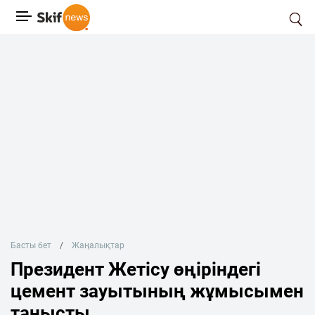
Басты бет
Жаңалықтар
Президент Жетісу өңіріндегі
цемент зауытының жұмысымен
танысты