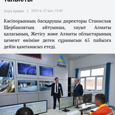
Алуа Арман
2023 ж. 27 қаз., 13:40
Кәсіпорынның басқарушы директоры Станислав
Щербаковтың айтуынша, зауыт Алматы
қаласының, Жетісу және Алматы облыстарының
цемент өніміне деген сұранысын 65 пайызға
дейін қамтамасыз етеді.