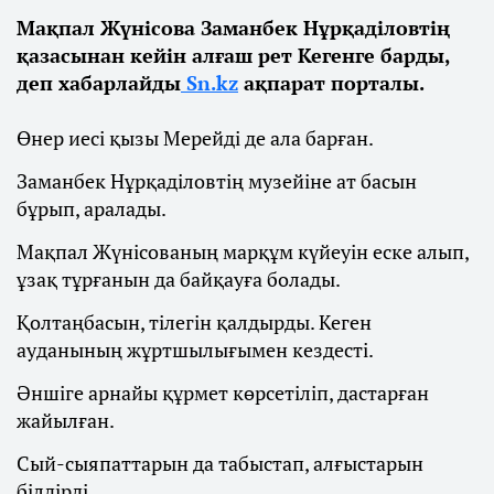
Мақпал Жүнісова Заманбек Нұрқаділовтің
қазасынан кейін алғаш рет Кегенге барды,
деп хабарлайды
Sn.kz
ақпарат порталы.
Өнер иесі қызы Мерейді де ала барған.
Заманбек Нұрқаділовтің музейіне ат басын
бұрып, аралады.
Мақпал Жүнісованың марқұм күйеуін еске алып,
ұзақ тұрғанын да байқауға болады.
Қолтаңбасын, тілегін қалдырды. Кеген
ауданының жұртшылығымен кездесті.
Әншіге арнайы құрмет көрсетіліп, дастарған
жайылған.
Сый-сыяпаттарын да табыстап, алғыстарын
білдірді.