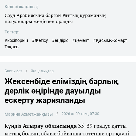
Келесі жаңалық
Сауд Арабиясына барған Ұлттық құраманың
палуандары жеңіспен оралды
Тегтер:
#кәсіпорын
#Жетісу
#өндіріс
#цемент
#Қасым-Жомарт
Тоқаев
Басты бет
Жаңалықтар
Жексенбіде еліміздің барлық
дерлік өңірінде дауылды
ескерту жарияланды
Марина Ахметжанқызы
2026 ж. 09 там., 07:30
Күндіз
Атырау облысында
35-39 градус қатты
ыстық болып, облыс бойынша төтенше өрт қаупі