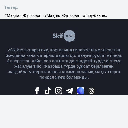
Тегтер:
#Мақпал Жүнісова
#МақпалЖүнісова
#шоу-бизнес
«SN.kz» ақпараттық порталына гиперсілтеме жасалған
жағдайда ғана материалдарды қолдануға рұқсат етіледі.
Ақпараттан дәйексөз алынғанда міндетті түрде сілтеме
жасалуы тиіс. Жазбаша түрде рұқсат берілмеген
жағдайда материалдарды коммерциялық мақсаттарға
пайдалануға болмайды.
Жоба жайында
Материалды қолдану тәртібі
Байланыс
Жарнама