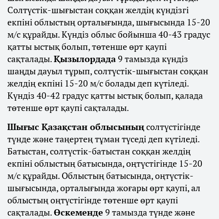
Солтүстік-шығыстан соққан желдің күндізгі
екпіні облыстың орталығында, шығысында 15-20
м/с құрайды. Күндіз облыс бойынша 40-43 градус
қатты ыстық болып, төтенше өрт қаупі
сақталады.
Қызылордада
9 тамызда күндіз
шаңды дауыл тұрып, солтүстік-шығыстан соққан
желдің екпіні 15-20 м/с болады деп күтіледі.
Күндіз 40-42 градус қатты ыстық болып, қалада
төтенше өрт қаупі сақталады.
Шығыс Қазақстан облысының
солтүстігінде
түнде және таңертең тұман түседі деп күтіледі.
Батыстан, солтүстік-батыстан соққан желдің
екпіні облыстың батысында, оңтүстігінде 15-20
м/с құрайды. Облыстың батысында, оңтүстік-
шығысында, орталығында жоғары өрт қаупі, ал
облыстың оңтүстігінде төтенше өрт қаупі
сақталады.
Өскеменде
9 тамызда түнде және