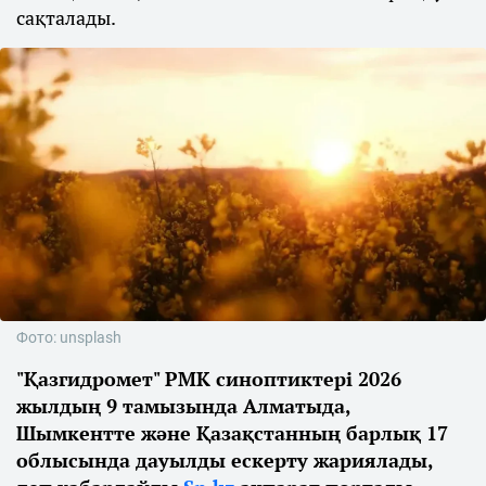
сақталады.
Фото: unsplash
"Қазгидромет" РМК синоптиктері 2026
жылдың 9 тамызында Алматыда,
Шымкентте және Қазақстанның барлық 17
облысында дауылды ескерту жариялады,