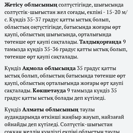
Жетісу облысының
солтүстігінде, шығысында
солтүстік-шығыстан жел соғады, екпіні - 15-20 м/
с. Күндіз 35-37 градус қатты ыстық болып,
облыстың оңтүстігінде, батысында жоғары өрт
қаупі, облыстың шығысында, орталығында
төтенше өрт қаупі сақталады.
Талдықорғанда
9
тамызда күндіз 35-36 градус қатты ыстық болып,
төтенше өрт қаупі сақталады.
Күндіз
Ақмола облысында
35 градус қатты
ыстық болып, облыстың батысында төтенше өрт
қаупі, облыстың орталығында жоғары өрт қаупі
сақталады.
Көкшетауда
9 тамызда күндіз 35
градус қатты ыстық болады деп күтіледі.
Күндіз
Алматы облысының
таулы
аудандарында өткінші жаңбыр жауып, найзағай
ойнайды деп күтіледі. Солтүстік-шығыстан
соққан желдің күндізгі екпіні облыстың таулы