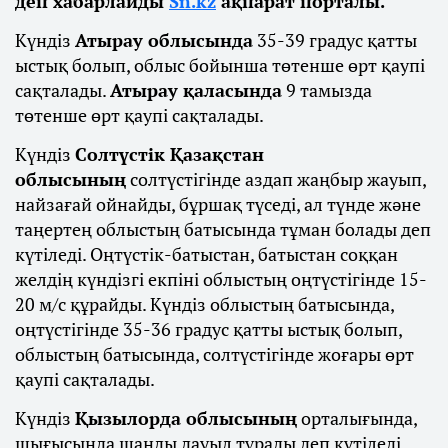
деп хабарлайды
Sn.kz
ақпарат порталы.
Күндіз
Атырау облысында
35-39 градус қатты
ыстық болып, облыс бойынша төтенше өрт қаупі
сақталады.
Атырау қаласында
9 тамызда
төтенше өрт қаупі сақталады.
Күндіз
Солтүстік Қазақстан
облысының
солтүстігінде аздап жаңбыр жауып,
найзағай ойнайды, бұршақ түседі, ал түнде және
таңертең облыстың батысында тұман болады деп
күтіледі. Оңтүстік-батыстан, батыстан соққан
желдің күндізгі екпіні облыстың оңтүстігінде 15-
20 м/с құрайды. Күндіз облыстың батысында,
оңтүстігінде 35-36 градус қатты ыстық болып,
облыстың батысында, солтүстігінде жоғары өрт
қаупі сақталады.
Күндіз
Қызылорда облысының
орталығында,
шығысында шаңды дауыл тұрады деп күтіледі.