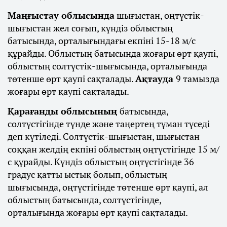
Маңғыстау облысында
шығыстан, оңтүстік-
шығыстан жел соғып, күндіз облыстың
батысында, орталығындағы екпіні 15-18 м/с
құрайды. Облыстың батысында жоғары өрт қаупі,
облыстың солтүстік-шығысында, орталығында
төтенше өрт қаупі сақталады.
Ақтауда
9 тамызда
жоғары өрт қаупі сақталады.
Қарағанды облысының
батысында,
солтүстігінде түнде және таңертең тұман түседі
деп күтіледі. Солтүстік-шығыстан, шығыстан
соққан желдің екпіні облыстың оңтүстігінде 15 м/
с құрайды. Күндіз облыстың оңтүстігінде 36
градус қатты ыстық болып, облыстың
шығысында, оңтүстігінде төтенше өрт қаупі, ал
облыстың батысында, солтүстігінде,
орталығында жоғары өрт қаупі сақталады.