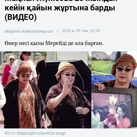
кейін қайын жұртына барды
(ВИДЕО)
Марина Ахметжанқызы
2026 ж. 09 там., 05:30
Өнер иесі қызы Мерейді де ала барған.
Фото: Видеодан алынған кадр