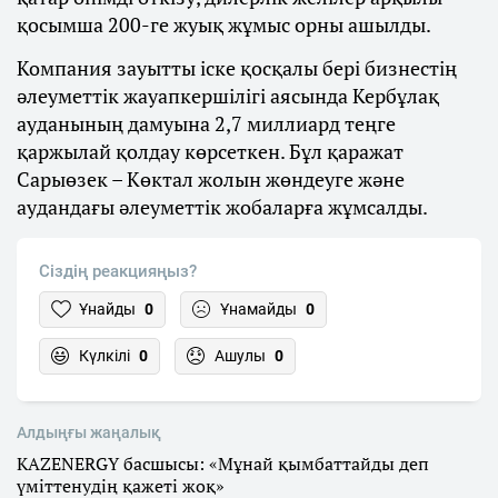
қосымша 200-ге жуық жұмыс орны ашылды.
Компания зауытты іске қосқалы бері бизнестің
әлеуметтік жауапкершілігі аясында Кербұлақ
ауданының дамуына 2,7 миллиард теңге
қаржылай қолдау көрсеткен. Бұл қаражат
Сарыөзек – Көктал жолын жөндеуге және
аудандағы әлеуметтік жобаларға жұмсалды.
Сіздің реакцияңыз?
Ұнайды
0
Ұнамайды
0
Күлкілі
0
Ашулы
0
Алдыңғы жаңалық
KAZENERGY басшысы: «Мұнай қымбаттайды деп
үміттенудің қажеті жоқ»