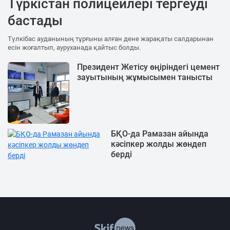
Түркістан полицейлері тергеуді
бастады
Түлкібас ауданының тұрғыны алған дене жарақаты салдарынан
есін жоғалтып, ауруханада қайтыс болды.
Президент Жетісу өңіріндегі цемент
зауытының жұмысымен танысты
БҚО-да Рамазан айында
кәсіпкер жолды жөндеп
берді