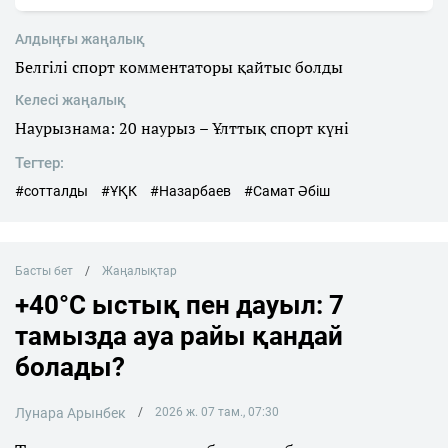
Алдыңғы жаңалық
Белгілі спорт комментаторы қайтыс болды
Келесі жаңалық
Наурызнама: 20 наурыз – Ұлттық спорт күні
Тегтер:
#сотталды
#ҰҚК
#Назарбаев
#Самат Әбіш
Басты бет
Жаңалықтар
+40°C ыстық пен дауыл: 7
тамызда ауа райы қандай
болады?
Лунара Арынбек
2026 ж. 07 там., 07:30