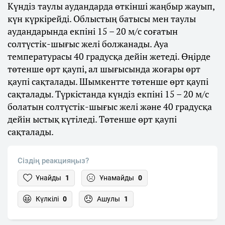
Күндіз таулы аудандарда өткінші жаңбыр жауып,
күн күркірейді. Облыстың батысы мен таулы
аудандарында екпіні 15 – 20 м/с соғатын
солтүстік-шығыс желі болжанады. Ауа
температурасы 40 градусқа дейін жетеді. Өңірде
төтенше өрт қаупі, ал шығысында жоғары өрт
қаупі сақталады. Шымкентте төтенше өрт қаупі
сақталады. Түркістанда күндіз екпіні 15 – 20 м/с
болатын солтүстік-шығыс желі және 40 градусқа
дейін ыстық күтіледі. Төтенше өрт қаупі
сақталады.
Сіздің реакцияңыз?
Ұнайды
1
Ұнамайды
0
Күлкілі
0
Ашулы
1