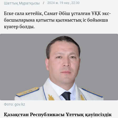
Шаттық Мұратқызы
2024 ж. 19 нау., 22:30
Еске сала кетейік, Самат Әбіш ұсталған ҰҚК экс-
басшыларына қатысты қылмыстық іс бойынша
куәгер болды.
Фото: gov.kz
Қазақстан Республикасы Ұлттық қауіпсіздік