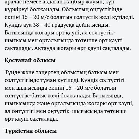
аралас немесе аздаған жаңбыр жауып, күн
күркіреуі болжанады. Облыстың оңтүстігінде
екпіні 15 – 20 м/с болатын солтүстік желі күтіледі.
Күндіз ауа 38 – 40 градусқа дейін ысиды.
Батысында жоғары өрт қаупі, ал солтүстік-
шығысы мен орталығында төтенше өрт қаупі
сақталады. Ақтауда жоғары өрт қаупі сақталады.
Қостанай облысы
Түнде және таңертең облыстың батысы мен
солтүстігінде тұман күтіледі. Күндіз солтүстігі
мен шығысында екпіні 15 – 20 м/с болатын
солтүстік-батыс желі болжанады. Батысында,
шығысында және орталығында жоғары өрт қаупі,
ал оңтүстігі мен оңтүстік-шығысында төтенше
өрт қаупі сақталады.
Түркістан облысы