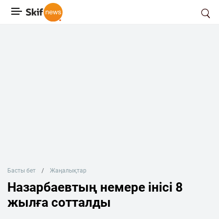
Басты бет
Жаңалықтар
Назарбаевтың немере інісі 8
жылға сотталды