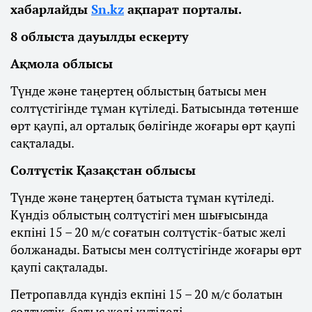
хабарлайды
Sn.kz
ақпарат порталы.
8 облыста дауылды ескерту
Ақмола облысы
Түнде және таңертең облыстың батысы мен
солтүстігінде тұман күтіледі. Батысында төтенше
өрт қаупі, ал орталық бөлігінде жоғары өрт қаупі
сақталады.
Солтүстік Қазақстан облысы
Түнде және таңертең батыста тұман күтіледі.
Күндіз облыстың солтүстігі мен шығысында
екпіні 15 – 20 м/с соғатын солтүстік-батыс желі
болжанады. Батысы мен солтүстігінде жоғары өрт
қаупі сақталады.
Петропавлда күндіз екпіні 15 – 20 м/с болатын
солтүстік-батыс желі күтіледі.