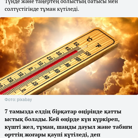
Түнде және таңертең облыстың батысы мен
солтүстігінде тұман күтіледі.
Фото: pixabay
7 тамызда елдің бірқатар өңірінде қатты
ыстық болады. Кей өңірде күн күркіреп,
күшті жел, тұман, шаңды дауыл және табиғи
өрттің жоғары қаупі күтіледі, деп