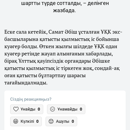
шартты түрде сотталды, – делінген
жазбада.
Еске сала кетейік, Самат Әбіш ұсталған ҰҚК экс-
басшыларына қатысты қылмыстық іс бойынша
куәгер болды. Өткен жылғы шілдеде ҰҚК одан
куәгер ретінде жауап алынғанын хабарлады,
бірақ Ұлттық қауіпсіздік органдары Әбішке
қатысты қылмыстық іс тіркеген жоқ, сондай-ақ
оған қатысты бұлтартпау шарасы
тағайындалмады.
Сіздің реакцияңыз?
Ұнайды
0
Ұнамайды
0
Күлкілі
0
Ашулы
0