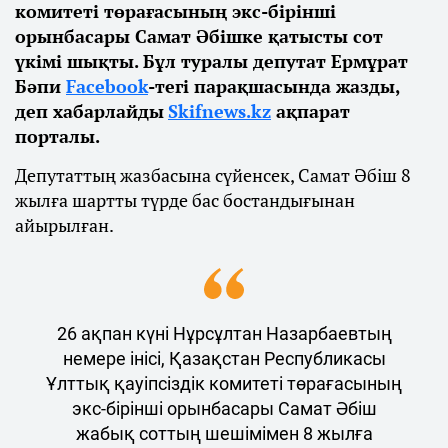
комитеті төрағасының экс-бірінші
орынбасары Самат Әбішке қатысты сот
үкімі шықты. Бұл туралы депутат Ермұрат
Бәпи
Facebook
-тегі парақшасында жазды,
деп хабарлайды
Skifnews.kz
ақпарат
порталы.
Депутаттың жазбасына сүйенсек, Самат Әбіш 8
жылға шартты түрде бас бостандығынан
айырылған.
26 ақпан күні Нұрсұлтан Назарбаевтың
немере інісі, Қазақстан Республикасы
Ұлттық қауіпсіздік комитеті төрағасының
экс-бірінші орынбасары Самат Әбіш
жабық соттың шешімімен 8 жылға