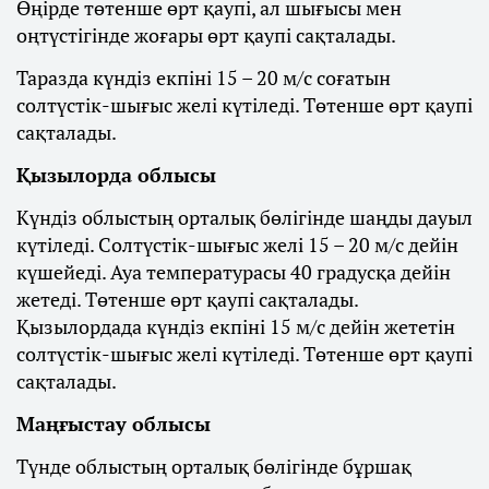
Өңірде төтенше өрт қаупі, ал шығысы мен
оңтүстігінде жоғары өрт қаупі сақталады.
Таразда күндіз екпіні 15 – 20 м/с соғатын
солтүстік-шығыс желі күтіледі. Төтенше өрт қаупі
сақталады.
Қызылорда облысы
Күндіз облыстың орталық бөлігінде шаңды дауыл
күтіледі. Солтүстік-шығыс желі 15 – 20 м/с дейін
күшейеді. Ауа температурасы 40 градусқа дейін
жетеді. Төтенше өрт қаупі сақталады.
Қызылордада күндіз екпіні 15 м/с дейін жететін
солтүстік-шығыс желі күтіледі. Төтенше өрт қаупі
сақталады.
Маңғыстау облысы
Түнде облыстың орталық бөлігінде бұршақ