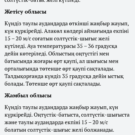
Жетісу облысы
Күндіз таулы аудандарда өткінші жаңбыр жауып,
күн күркірейді. Алакөл көлдері аймағында екпіні
15 – 20 м/с соғатын солтүстік-шығыс желі
күтіледі. Ауа температурасы 35 – 36 градусқа
дейін көтеріледі. Облыстың оңтүстігі мен
батысында жоғары өрт қаупі, ал шығысы мен
орталығында төтенше өрт қаупі сақталады.
Талдықорғанда күндіз 35 градусқа дейін ыстық
болады. Төтенше өрт қаупі сақталады.
Жамбыл облысы
Күндіз таулы аудандарда жаңбыр жауып, күн
күркірейді. Оңтүстік-батыста, солтүстік-шығыста
және таулы аудандарда екпіні 15 – 20 м/с
болатын солтүстік-шығыс желі болжанады.