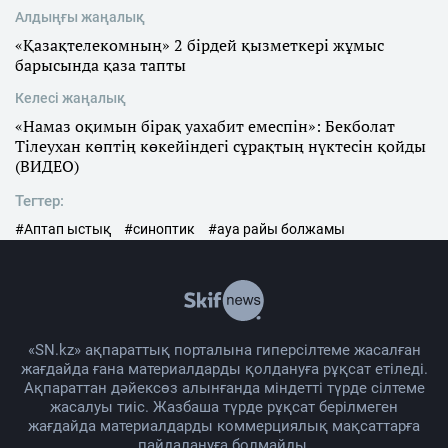
Алдыңғы жаңалық
«Қазақтелекомның» 2 бірдей қызметкері жұмыс
барысында қаза тапты
Келесі жаңалық
«Намаз оқимын бірақ уахабит емеспін»: Бекболат
Тілеухан көптің көкейіндегі сұрақтың нүктесін қойды
(ВИДЕО)
Тегтер:
#Аптап ыстық
#синоптик
#ауа райы болжамы
«SN.kz» ақпараттық порталына гиперсілтеме жасалған
жағдайда ғана материалдарды қолдануға рұқсат етіледі.
Ақпараттан дәйексөз алынғанда міндетті түрде сілтеме
жасалуы тиіс. Жазбаша түрде рұқсат берілмеген
жағдайда материалдарды коммерциялық мақсаттарға
пайдалануға болмайды.