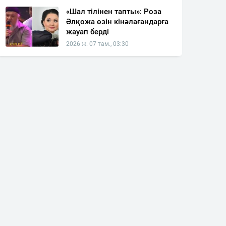
«Шал тілінен тапты»: Роза
Әлқожа өзін кінәлағандарға
жауап берді
2026 ж. 07 там., 03:30