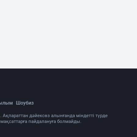
Ғылым
Шоубиз
. Ақпараттан дәйексөз алынғанда міндетті түрде
 мақсаттарға пайдалануға болмайды.