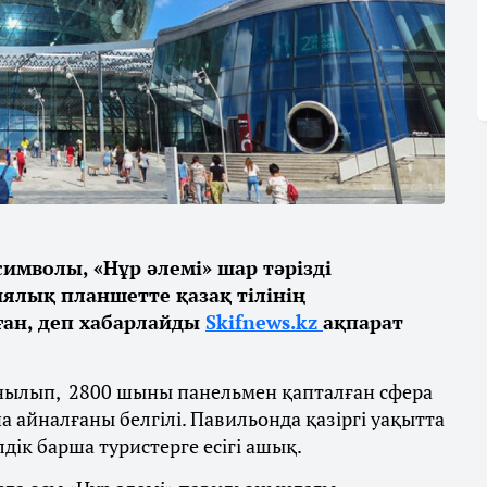
имволы, «Нұр әлемі» шар тәрізді
ялық планшетте қазақ тілінің
ған, деп хабарлайды
Skifnews.kz
ақпарат
нылып, 2800 шыны панельмен қапталған сфера
а айналғаны белгілі. Павильонда қазіргі уақытта
дік барша туристерге есігі ашық.