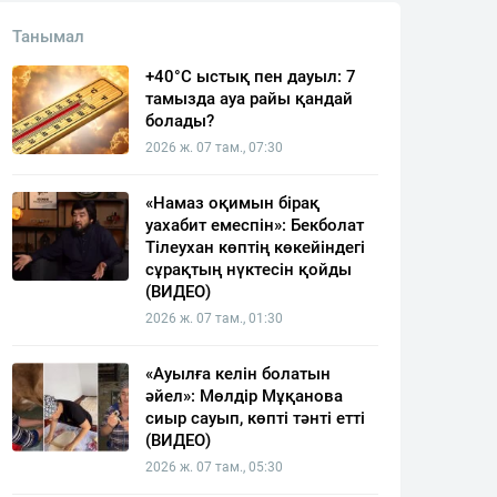
Танымал
+40°C ыстық пен дауыл: 7
тамызда ауа райы қандай
болады?
2026 ж. 07 там., 07:30
«Намаз оқимын бірақ
уахабит емеспін»: Бекболат
Тілеухан көптің көкейіндегі
сұрақтың нүктесін қойды
(ВИДЕО)
2026 ж. 07 там., 01:30
«Ауылға келін болатын
әйел»: Мөлдір Мұқанова
сиыр сауып, көпті тәнті етті
(ВИДЕО)
2026 ж. 07 там., 05:30