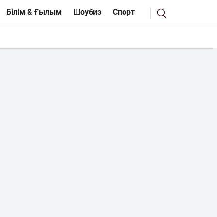
Білім & Ғылым
Шоубиз
Спорт