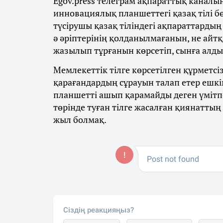
Egov.press телеграм ақпараттық каналы
инновациялық планшеттегі қазақ тілі б
түсірушы қазақ тіліндегі ақпараттардың тү
ә әріптерінің қолданылмағанын, не айтқ
жазылып тұрғанын көрсетіп, сынға алды
Мемлекеттік тілге көрсетілген құрметсіз
қарағандардың сұрауын талап етер ешкі
планшетті ашып қарамайды деген үмітпен 
төрінде туған тілге жасалған қиянатты
жыл болмақ.
Сіздің реакцияңыз?