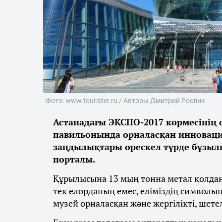
Фото: www.tourister.ru / Авторы Дмитрий Рослик
Астанадағы ЭКСПО-2017 көрмесінің с
павильонында орналасқан инноваци
заңдылықтары өрескел түрде бұзыл
порталы.
Құрылысына 13 мың тонна метал қолда
тек елорданың емес, еліміздің символын
музей орналасқан және жергілікті, шетел