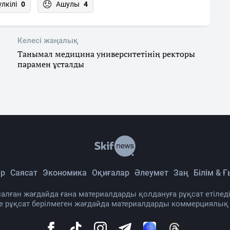
үлкілі
0
Ашулы
4
Келесі жаңалық
Танымал медицина университетінің ректоры
парамен ұсталды
р
Саясат
Экономика
Оқиғалар
Әлеумет
Заң
Білім & 
алған жағдайда ғана материалдарды қолдануға рұқсат етіледі
де рұқсат берілмеген жағдайда материалдарды коммерциялық