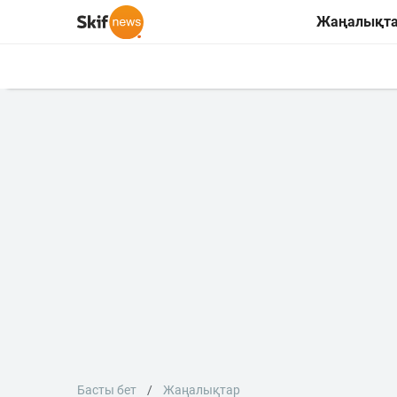
Жаңалықт
Басты бет
Жаңалықтар