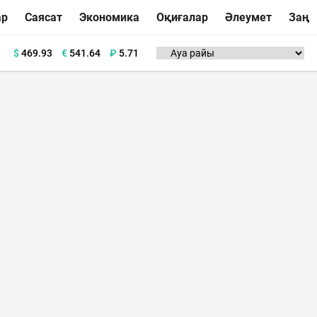
ар
Саясат
Экономика
Оқиғалар
Әлеумет
Заң
$
469.93
€
541.64
₽
5.71