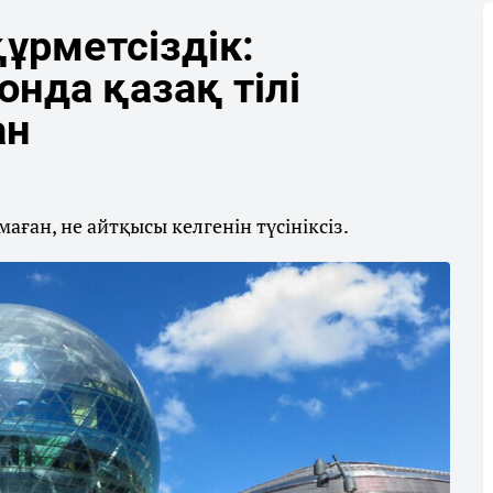
құрметсіздік:
нда қазақ тілі
ан
лмаған, не айтқысы келгенін түсініксіз.