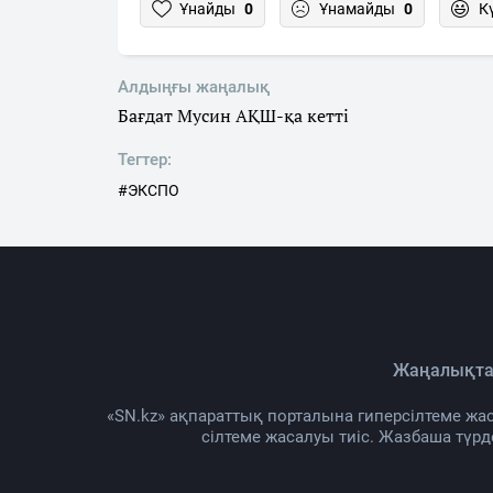
Ұнайды
0
Ұнамайды
0
К
Алдыңғы жаңалық
Бағдат Мусин АҚШ-қа кетті
Тегтер:
#ЭКСПО
Жаңалықта
«SN.kz» ақпараттық порталына гиперсілтеме жас
сілтеме жасалуы тиіс. Жазбаша түр