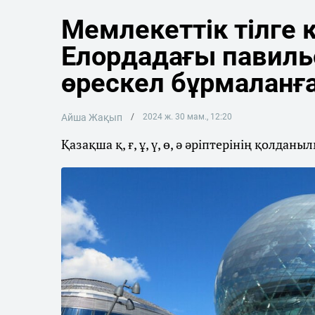
Мемлекеттік тілге 
Елордадағы павильо
өрескел бұрмаланғ
Айша Жақып
2024 ж. 30 мам., 12:20
Қазақша қ, ғ, ұ, ү, ө, ә әріптерінің қолданы