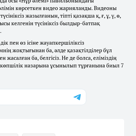
нда осы «Нұр әлемі» павильонындағы
өлімін көрсеткен видео жарияланды. Видеоны
сініксіз жазылғанын, тіпті қазақша қ, ғ, ұ, ү, ө,
ысы келгенін түсініксіз былдыр-батпақ
.
дік пен өз ісіне жауапкершіліксіз
мнің жоқтығынан ба, әлде қазақтілділер бұл
жасалған ба, белгісіз. Не де болса, еліміздің
ң көпшілік назарына ұсынылып тұрғанына биыл 7