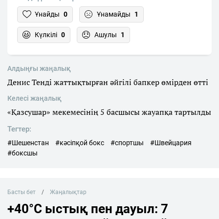
Ұнайды
0
Ұнамайды
1
Күлкілі
0
Ашулы
1
Алдыңғы жаңалық
Денис Тенді жаттықтырған әйгілі бапкер өмірден өтті
Келесі жаңалық
«Қазсушар» мекемесінің 5 басшысы жауапқа тартылды
Тегтер:
#Шешенстан
#кәсіпқой бокс
#спортшы
#Швейцария
#боксшы
Басты бет
Жаңалықтар
+40°C ыстық пен дауыл: 7