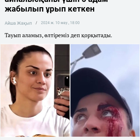
жабылып ұрып кеткен
Айша Жақып
2024 ж. 10 мау., 18:00
Тауып аламыз, өлтіреміз деп қорқытады.