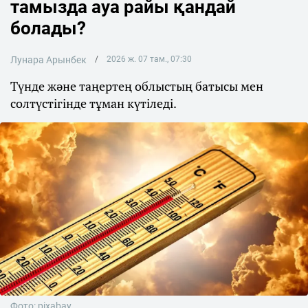
тамызда ауа райы қандай
болады?
Лунара Арынбек
2026 ж. 07 там., 07:30
Түнде және таңертең облыстың батысы мен
солтүстігінде тұман күтіледі.
Фото: pixabay