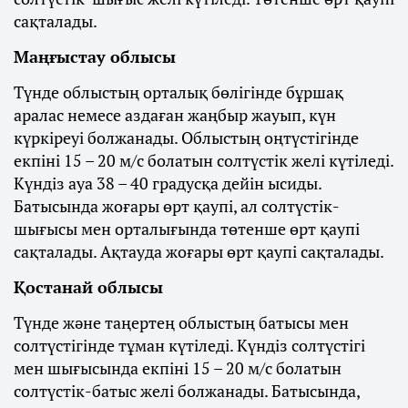
сақталады.
Маңғыстау облысы
Түнде облыстың орталық бөлігінде бұршақ
аралас немесе аздаған жаңбыр жауып, күн
күркіреуі болжанады. Облыстың оңтүстігінде
екпіні 15 – 20 м/с болатын солтүстік желі күтіледі.
Күндіз ауа 38 – 40 градусқа дейін ысиды.
Батысында жоғары өрт қаупі, ал солтүстік-
шығысы мен орталығында төтенше өрт қаупі
сақталады. Ақтауда жоғары өрт қаупі сақталады.
Қостанай облысы
Түнде және таңертең облыстың батысы мен
солтүстігінде тұман күтіледі. Күндіз солтүстігі
мен шығысында екпіні 15 – 20 м/с болатын
солтүстік-батыс желі болжанады. Батысында,