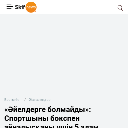
Басты бет
Жаңалықтар
«Әйелдерге болмайды»:
Спортшыны бокспен
айналысқаны үшін 5 адам