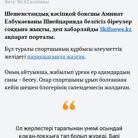
Фото: SN.KZ коллажы
Шешенстандық кәсіпқой боксшы Аминат
Елбукаеваны Швейцарияда белгісіз біреулер
соққыға жықты, деп хабарлайды
Skifnews.kz
ақпарат порталы.
Бұл туралы спортшының құрбысы әлеуметтік
желідегі
парақшасында жазған
.
Оның айтуынша, жабылып ұрған ер адамдардың
саны – бесеу. Олар спортшыны ұрып болғаннан
кейін шешен блогерінің сәлемдемесін жолдаған.
Ол жерлестері тарапынан үнемі осындай
қоқан-лоққыға тап болып жүреді. Бәрі