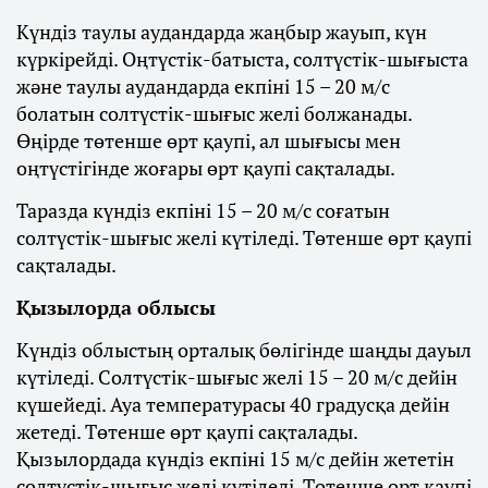
Күндіз таулы аудандарда жаңбыр жауып, күн
күркірейді. Оңтүстік-батыста, солтүстік-шығыста
және таулы аудандарда екпіні 15 – 20 м/с
болатын солтүстік-шығыс желі болжанады.
Өңірде төтенше өрт қаупі, ал шығысы мен
оңтүстігінде жоғары өрт қаупі сақталады.
Таразда күндіз екпіні 15 – 20 м/с соғатын
солтүстік-шығыс желі күтіледі. Төтенше өрт қаупі
сақталады.
Қызылорда облысы
Күндіз облыстың орталық бөлігінде шаңды дауыл
күтіледі. Солтүстік-шығыс желі 15 – 20 м/с дейін
күшейеді. Ауа температурасы 40 градусқа дейін
жетеді. Төтенше өрт қаупі сақталады.
Қызылордада күндіз екпіні 15 м/с дейін жететін
солтүстік-шығыс желі күтіледі. Төтенше өрт қаупі