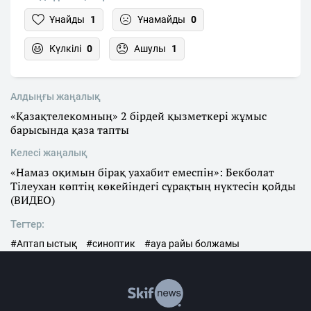
Ұнайды
1
Ұнамайды
0
Күлкілі
0
Ашулы
1
Алдыңғы жаңалық
«Қазақтелекомның» 2 бірдей қызметкері жұмыс
барысында қаза тапты
Келесі жаңалық
«Намаз оқимын бірақ уахабит емеспін»: Бекболат
Тілеухан көптің көкейіндегі сұрақтың нүктесін қойды
(ВИДЕО)
Тегтер:
#Аптап ыстық
#синоптик
#ауа райы болжамы