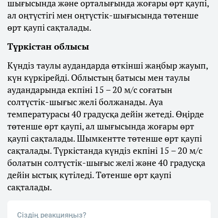
шығысында және орталығында жоғары өрт қаупі,
ал оңтүстігі мен оңтүстік-шығысында төтенше
өрт қаупі сақталады.
Түркістан облысы
Күндіз таулы аудандарда өткінші жаңбыр жауып,
күн күркірейді. Облыстың батысы мен таулы
аудандарында екпіні 15 – 20 м/с соғатын
солтүстік-шығыс желі болжанады. Ауа
температурасы 40 градусқа дейін жетеді. Өңірде
төтенше өрт қаупі, ал шығысында жоғары өрт
қаупі сақталады. Шымкентте төтенше өрт қаупі
сақталады. Түркістанда күндіз екпіні 15 – 20 м/с
болатын солтүстік-шығыс желі және 40 градусқа
дейін ыстық күтіледі. Төтенше өрт қаупі
сақталады.
Сіздің реакцияңыз?