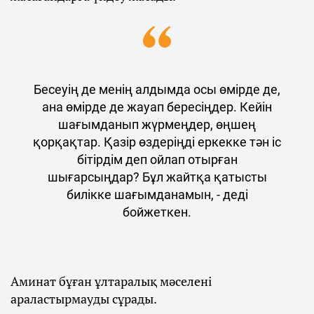
Бесеуің де менің алдымда осы өмірде де,
ана өмірде де жауап бересіңдер. Кейін
шағымданып жүрмеңдер, өңшең
қорқақтар. Қазір өздеріңді еркекке тән іс
бітірдім деп ойлап отырған
шығарсыңдар? Бұл жайтқа қатысты
билікке шағымданамын, - деді
бойжеткен.
Аминат бұған ұлтаралық мәселені
араластырмауды сұрады.