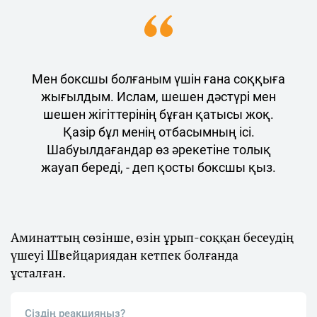
Мен боксшы болғаным үшін ғана соққыға
жығылдым. Ислам, шешен дәстүрі мен
шешен жігіттерінің бұған қатысы жоқ.
Қазір бұл менің отбасымның ісі.
Шабуылдағандар өз әрекетіне толық
жауап береді, - деп қосты боксшы қыз.
Аминаттың сөзінше, өзін ұрып-соққан бесеудің
үшеуі Швейцариядан кетпек болғанда
ұсталған.
Сіздің реакцияңыз?