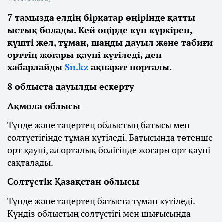
7 тамызда елдің бірқатар өңірінде қатты
ыстық болады. Кей өңірде күн күркіреп,
күшті жел, тұман, шаңды дауыл және табиғи
өрттің жоғары қаупі күтіледі, деп
хабарлайды
Sn.kz
ақпарат порталы.
8 облыста дауылды ескерту
Ақмола облысы
Түнде және таңертең облыстың батысы мен
солтүстігінде тұман күтіледі. Батысында төтенше
өрт қаупі, ал орталық бөлігінде жоғары өрт қаупі
сақталады.
Солтүстік Қазақстан облысы
Түнде және таңертең батыста тұман күтіледі.
Күндіз облыстың солтүстігі мен шығысында