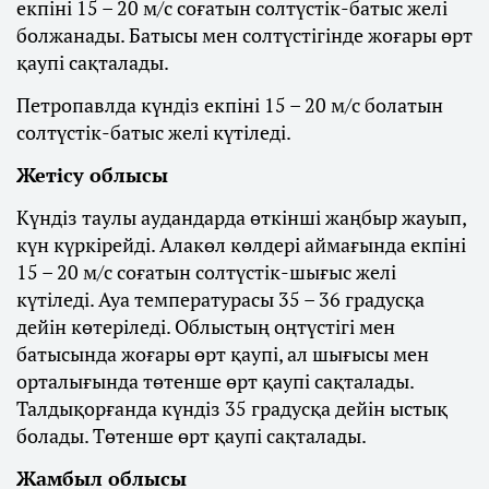
екпіні 15 – 20 м/с соғатын солтүстік-батыс желі
болжанады. Батысы мен солтүстігінде жоғары өрт
қаупі сақталады.
Петропавлда күндіз екпіні 15 – 20 м/с болатын
солтүстік-батыс желі күтіледі.
Жетісу облысы
Күндіз таулы аудандарда өткінші жаңбыр жауып,
күн күркірейді. Алакөл көлдері аймағында екпіні
15 – 20 м/с соғатын солтүстік-шығыс желі
күтіледі. Ауа температурасы 35 – 36 градусқа
дейін көтеріледі. Облыстың оңтүстігі мен
батысында жоғары өрт қаупі, ал шығысы мен
орталығында төтенше өрт қаупі сақталады.
Талдықорғанда күндіз 35 градусқа дейін ыстық
болады. Төтенше өрт қаупі сақталады.
Жамбыл облысы