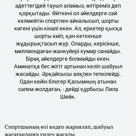
әдеттегідей тауып аламыз, өлтіреміз деп
қорқытады. Өйткені ол әйелдерге сай
келмейтін спортпен айналысып, шорты
кигені үшін кінәлі екен. Ал, еркетер қысқа
шорты киіп, қан кеткенше
жұдырықтасып жүр. Оларды, керісінше,
миллиондаған жанкүйері кумир санайды.
Бірақ әйелдерге болмайды екен.
Аминатқа бес жігіт артынан келіп шабуыл
жасайды. Әрқайсысы аяқпен тепкілейді.
Одан кейін блогер Қасымның атынан
сәлем жолдаған, - дейді құрбысы Лила
Шейк.
Спортшының өзі видео жариялап, шабуыл
жасағандарға үндеу жасады.