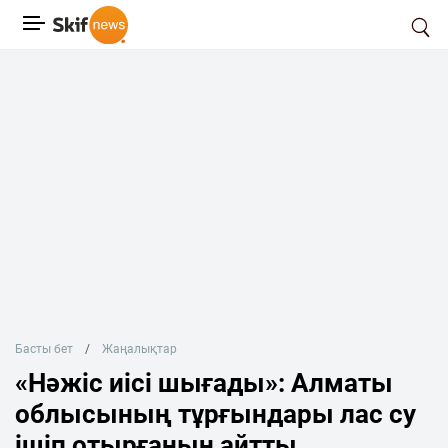
Басты бет
Жаңалықтар
«Нәжіс иісі шығады»: Алматы
облысының тұрғындары лас су
ішіп отырғанын айтты