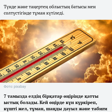
Түнде және таңертең облыстың батысы мен
солтүстігінде тұман күтіледі.
Фото: pixabay
7 тамызда елдің бірқатар өңірінде қатты
ыстық болады. Кей өңірде күн күркіреп,
күшті жел, тұман, шаңды дауыл және табиғи