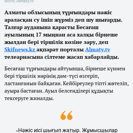
Фото: Almaty.tv
Алматы облысының тұрғындары нәжіс
араласқан су ішіп жүрміз деп шу шығарды.
Талғар ауданына қарасты Бесағаш
ауылының 17 мыңнан аса халқы бірнеше
жылдан бері тіршілік көзіне зәру, деп
Skifnews.kz
ақпарат порталы
Almaty.tv
телеарнасына сілтеме жасап хабарлайды.
Бесағаш тұрғындары айтуынша, бірнеше күннен
бері тіршілік нәрінің дәм-түсі өзгеріп,
ластанғанын байқаған. Кейбіреулер тіпті жөтеліп,
ауыра бастаған. Ауыл белсенділері құдықты
тексеруге жиналды.
Нәжіс иісі шығып жатыр. Жұмысшылар
«