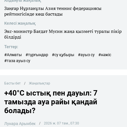
Алдыңғы жаңалық
Заңғар Нұрланұлы Азия теннис федерациясы
рейтингісінде көш бастады
Келесі жаңалық
Экс-министр Бағдат Мусин жаңа қызметі туралы пікір
білдірді
Тегтер:
#Алматы
#тұрғындар
#су құбыры
#ауыз су
#нәжіс
#таза ауыз су
Басты бет
Жаңалықтар
+40°C ыстық пен дауыл: 7
тамызда ауа райы қандай
болады?
Лунара Арынбек
2026 ж. 07 там., 07:30