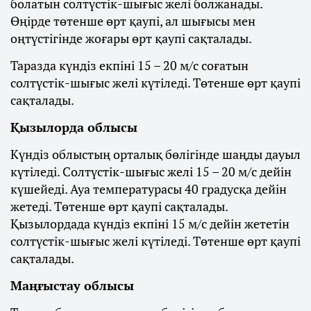
болатын солтүстік-шығыс желі болжанады.
Өңірде төтенше өрт қаупі, ал шығысы мен
оңтүстігінде жоғары өрт қаупі сақталады.
Таразда күндіз екпіні 15 – 20 м/с соғатын
солтүстік-шығыс желі күтіледі. Төтенше өрт қаупі
сақталады.
Қызылорда облысы
Күндіз облыстың орталық бөлігінде шаңды дауыл
күтіледі. Солтүстік-шығыс желі 15 – 20 м/с дейін
күшейеді. Ауа температурасы 40 градусқа дейін
жетеді. Төтенше өрт қаупі сақталады.
Қызылордада күндіз екпіні 15 м/с дейін жететін
солтүстік-шығыс желі күтіледі. Төтенше өрт қаупі
сақталады.
Маңғыстау облысы