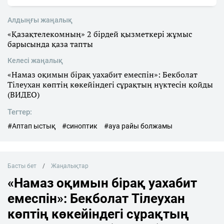
Алдыңғы жаңалық
«Қазақтелекомның» 2 бірдей қызметкері жұмыс
барысында қаза тапты
Келесі жаңалық
«Намаз оқимын бірақ уахабит емеспін»: Бекболат
Тілеухан көптің көкейіндегі сұрақтың нүктесін қойды
(ВИДЕО)
Тегтер:
#Аптап ыстық
#синоптик
#ауа райы болжамы
Басты бет
Жаңалықтар
«Намаз оқимын бірақ уахабит
емеспін»: Бекболат Тілеухан
көптің көкейіндегі сұрақтың