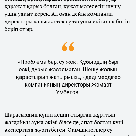
қаражат қарыз болған, құжат мәселесін шешу
үшін уақыт керек. Ал оған дейін компания
директоры халыққа тек су тасушы екі көлік бөліп
беріп отыр.
«Проблема бар, су жоқ. Құбырдың бәрі
ескі, дұрыс жасалмаған. Шешу жолын
қарастырып жатырмыз», - деді мердігер
компанияның директоры Жомарт
Үмбетов.
Шарасыздың күнін кешіп отырған жұрттың
жағдайын ауыл әкімі білсе де, апат болған күні
экспертиза жүргізбеген. Әкімдіктегілер су