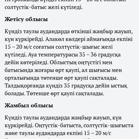
солтүстік-батыс желі күтіледі.
Жетісу облысы
Күндіз таулы аудандарда өткінші жаңбыр жауып,
күн күркірейді. Алакөл көлдері аймағында екпіні
15 – 20 м/с соғатын солтүстік-шығыс желі
күтіледі. Ауа температурасы 35 – 36 градусқа
дейін көтеріледі. Облыстың оңтүстігі мен
батысында жоғары өрт қаупі, ал шығысы мен
орталығында төтенше өрт қаупі сақталады.
Талдықорғанда күндіз 35 градусқа дейін ыстық
болады. Төтенше өрт қаупі сақталады.
Жамбыл облысы
Күндіз таулы аудандарда жаңбыр жауып, күн
күркірейді. Оңтүстік-батыста, солтүстік-шығыста
және таулы аудандарда екпіні 15 – 20 м/с