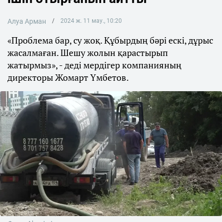
Алуа Арман
2024 ж. 11 мау., 10:20
«Проблема бар, су жоқ. Құбырдың бәрі ескі, дұрыс
жасалмаған. Шешу жолын қарастырып
жатырмыз», - деді мердігер компанияның
директоры Жомарт Үмбетов.