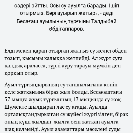
өздері айтты. Осы су ауылға барады. Ішіп
отырмыз. Бәрі ауырып жатыр
, - деді
»
Бесағаш ауылының тұрғыны Талдыбай
Әбдіғаппаров.
Елді мекен қарап отырған жалғыз су желісі әбден
тозып, қысымы халыққа жетпейді. Ал жұрт суға
қалдық араласса, түрлі ауру тарауы мүмкін деп
қорқып отыр.
Ауыл тұрғындарының су тапшылығына көніп
келе жатқанына біраз жыл болды. Бесағаштағы
57 мыңға жуық тұрғынның 17 мыңында су жоқ.
Шүмекте шылдырап лас су ағады. Ауылда
орталықтандырылған су жүйесі жүргізілген, бірақ
оның күші жылдан-жылға өсіп жатқан ауылға
шақ келмейді. Ауыл азаматтары мәселені суды