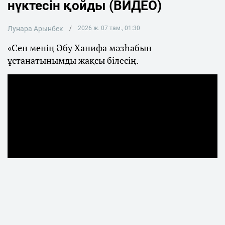
нүктесін қойды (ВИДЕО)
Лунара Арынбек
2026 ж. 07 там., 01:30
«Сен менің Әбу Ханифа мәзһабын
ұстанатынымды жақсы білесің.
Қаңтар оқиғасынан кейін көпшілік
назарынан тыс қалған Мәжілістің бұрынғы