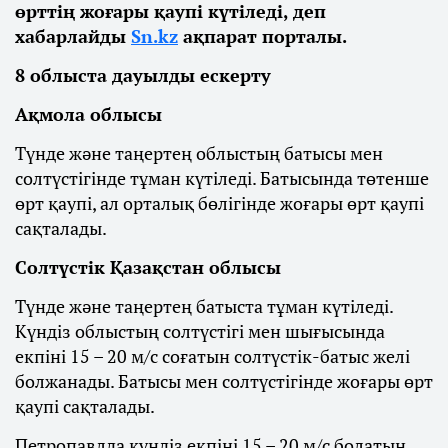
өрттің жоғары қаупі күтіледі, деп
хабарлайды
Sn.kz
ақпарат порталы.
8 облыста дауылды ескерту
Ақмола облысы
Түнде және таңертең облыстың батысы мен
солтүстігінде тұман күтіледі. Батысында төтенше
өрт қаупі, ал орталық бөлігінде жоғары өрт қаупі
сақталады.
Солтүстік Қазақстан облысы
Түнде және таңертең батыста тұман күтіледі.
Күндіз облыстың солтүстігі мен шығысында
екпіні 15 – 20 м/с соғатын солтүстік-батыс желі
болжанады. Батысы мен солтүстігінде жоғары өрт
қаупі сақталады.
Петропавлда күндіз екпіні 15 – 20 м/с болатын