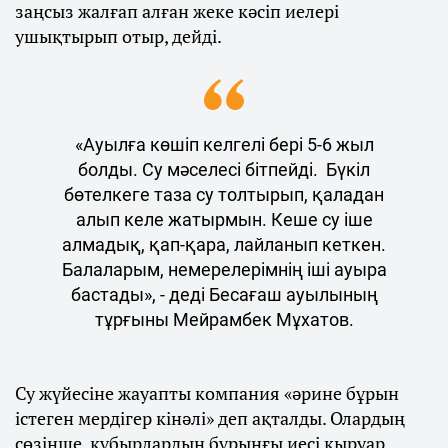
заңсыз жалғап алған жеке кәсіп иелері
ушықтырып отыр, дейді.
«Ауылға көшіп келгелі бері 5-6 жыл
болды. Су мәселесі бітпейді. Бүкіл
бөтелкеге таза су толтырып, қаладан
алып келе жатырмын. Кеше су іше
алмадық, қап-қара, лайланып кеткен.
Балаларым, немерелерімнің іші ауыра
бастады», - деді Бесағаш ауылының
тұрғыны Мейрамбек Мұхатов.
Су жүйесіне жауапты компания «әрине бұрын
істеген мердігер кінәлі» деп ақталды. Олардың
сөзінше, құбырлардың бұрынғы иесі қыруар