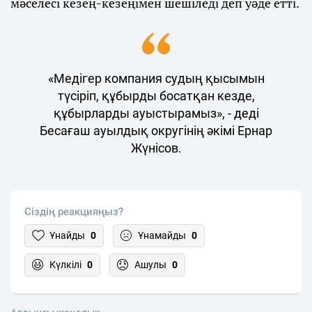
мәселесі кезең-кезеңімен шешіледі деп уәде етті.
«Медігер компания судың қысымын
түсіріп, құбырды босатқан кезде,
құбырларды ауыстырамыз», - деді
Бесағаш ауылдық округінің әкімі Ернар
Жүнісов.
Сіздің реакцияңыз?
Ұнайды
0
Ұнамайды
0
Күлкілі
0
Ашулы
0