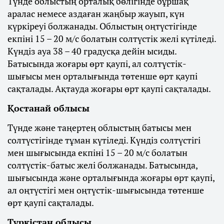
Түнде облыстың орталық бөлігінде бұршақ
аралас немесе аздаған жаңбыр жауып, күн
күркіреуі болжанады. Облыстың оңтүстігінде
екпіні 15 – 20 м/с болатын солтүстік желі күтіледі.
Күндіз ауа 38 – 40 градусқа дейін ысиды.
Батысында жоғары өрт қаупі, ал солтүстік-
шығысы мен орталығында төтенше өрт қаупі
сақталады. Ақтауда жоғары өрт қаупі сақталады.
Қостанай облысы
Түнде және таңертең облыстың батысы мен
солтүстігінде тұман күтіледі. Күндіз солтүстігі
мен шығысында екпіні 15 – 20 м/с болатын
солтүстік-батыс желі болжанады. Батысында,
шығысында және орталығында жоғары өрт қаупі,
ал оңтүстігі мен оңтүстік-шығысында төтенше
өрт қаупі сақталады.
Түркістан облысы