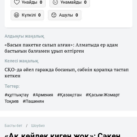
Ұнайды
0
Ұнамайды
0
Күлкілі
0
Ашулы
0
Алдыңғы жаңалық
«Басын пакетке салып алған»: Алматыда ер адам
бастығын балғамен ұрып өлтірген
Келесі жаңалық
СҚО-да әйел гаражда босанып, сәбиін қорапқа тастап
кеткен
Тегтер:
#құттықтау
#Армения
#Қазақстан
#Қасым-Жомарт
Тоқаев
#Пашинян
Басты бет
Шоубиз
«Ақ көйлек киген жоқ»: Сәкен