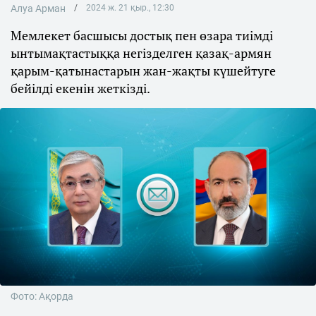
Алуа Арман
2024 ж. 21 қыр., 12:30
Мемлекет басшысы достық пен өзара тиімді
ынтымақтастыққа негізделген қазақ-армян
қарым-қатынастарын жан-жақты күшейтуге
бейілді екенін жеткізді.
Фото: Ақорда