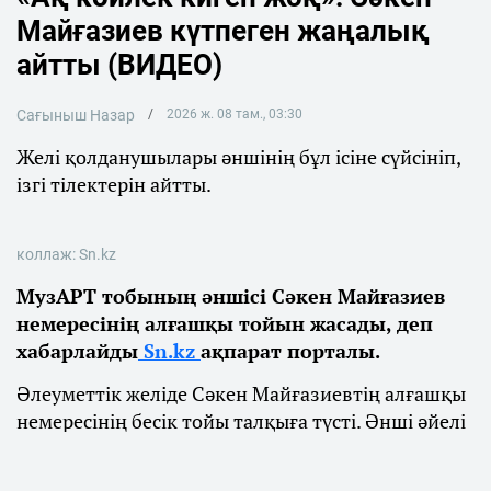
Майғазиев күтпеген жаңалық
айтты (ВИДЕО)
Сағыныш Назар
2026 ж. 08 там., 03:30
Желі қолданушылары әншінің бұл ісіне сүйсініп,
ізгі тілектерін айтты.