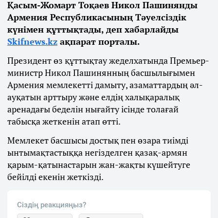
Қасым-Жомарт Тоқаев Никол Пашинянды
Армения Республикасының Тәуелсіздік
күнімен құттықтады, деп хабарлайды
Skifnews.kz
ақпарат порталы.
Президент өз құттықтау жеделхатында Премьер-
министр Никол Пашинянның басшылығымен
Армения мемлекетті дамыту, азаматтардың әл-
ауқатын арттыру және елдің халықаралық
аренадағы беделін нығайту ісінде толағай
табысқа жеткенін атап өтті.
Мемлекет басшысы достық пен өзара тиімді
ынтымақтастыққа негізделген қазақ-армян
қарым-қатынастарын жан-жақты күшейтуге
бейілді екенін жеткізді.
Сіздің реакцияңыз?