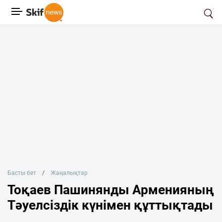
Басты бет
Жаңалықтар
Тоқаев Пашинянды Арменияның
Тәуелсіздік күнімен құттықтады