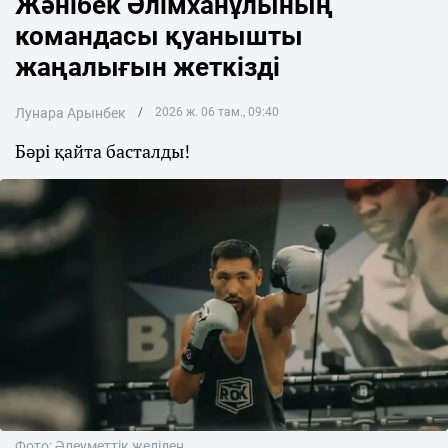
Жәнібек Әлімханұлының
командасы қуанышты
жаңалығын жеткізді
Лунара Арынбек
2026 ж. 06 там., 09:40
Бәрі қайта басталды!
Фото: Әлеуметтік желіден