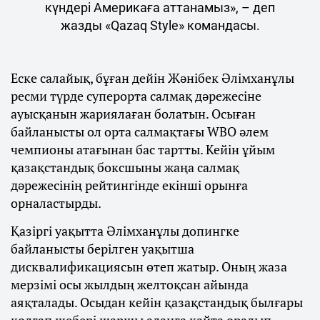
күндері Америкаға аттанамыз», – деп
жазды «Qazaq Style» командасы.
Еске салайық, бұған дейін Жәнібек Әлімханұлы
ресми түрде суперорта салмақ дәрежесіне
ауысқанын жариялаған болатын. Осыған
байланысты ол орта салмақтағы WBO әлем
чемпионы атағынан бас тартты. Кейін ұйым
қазақстандық боксшыны жаңа салмақ
дәрежесінің рейтингінде екінші орынға
орналастырды.
Қазіргі уақытта Әлімханұлы допингке
байланысты берілген уақытша
дисквалификациясын өтеп жатыр. Оның жаза
мерзімі осы жылдың желтоқсан айында
аяқталады. Осыдан кейін қазақстандық былғары
қолғап шебері шаршы алаңға қайта оралып,