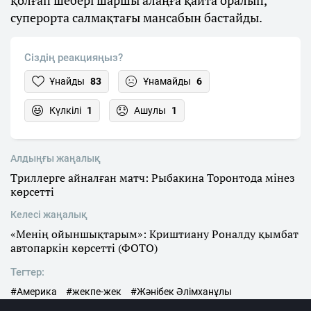
суперорта салмақтағы мансабын бастайды.
Сіздің реакцияңыз?
Ұнайды
83
Ұнамайды
6
Күлкілі
1
Ашулы
1
Алдыңғы жаңалық
Триллерге айналған матч: Рыбакина Торонтода мінез
көрсетті
Келесі жаңалық
«Менің ойыншықтарым»: Криштиану Роналду қымбат
автопаркін көрсетті (ФОТО)
Тегтер:
#Америка
#жекпе-жек
#Жәнібек Әлімханұлы