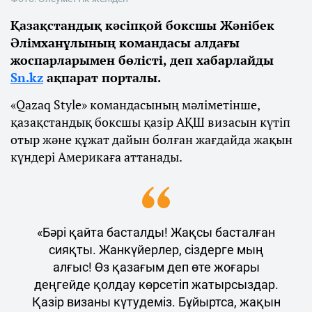
Қазақстандық кәсіпқой боксшы Жәнібек
Әлімханұлының командасы алдағы
жоспарларымен бөлісті, деп хабарлайды
Sn.kz
ақпарат порталы.
«Qazaq Style» командасының мәліметінше,
қазақстандық боксшы қазір АҚШ визасын күтіп
отыр және құжат дайын болған жағдайда жақын
күндері Америкаға аттанады.
«Бәрі қайта басталды! Жақсы басталған
сияқты. Жанкүйерлер, сіздерге мың
алғыс! Өз қазағым деп өте жоғары
деңгейде қолдау көрсетіп жатырсыздар.
Қазір визаны күтудеміз. Бұйыртса, жақын