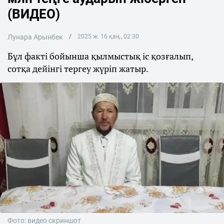
(ВИДЕО)
Лунара Арынбек
2025 ж. 16 қаң., 02:30
Бұл факті бойынша қылмыстық іс қозғалып,
сотқа дейінгі тергеу жүріп жатыр.
Фото: видео скриншот