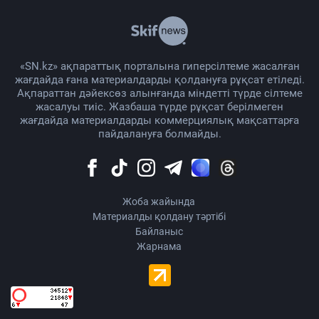
«SN.kz» ақпараттық порталына гиперсілтеме жасалған
жағдайда ғана материалдарды қолдануға рұқсат етіледі.
Ақпараттан дәйексөз алынғанда міндетті түрде сілтеме
жасалуы тиіс. Жазбаша түрде рұқсат берілмеген
жағдайда материалдарды коммерциялық мақсаттарға
пайдалануға болмайды.
Жоба жайында
Материалды қолдану тәртібі
Байланыс
Жарнама