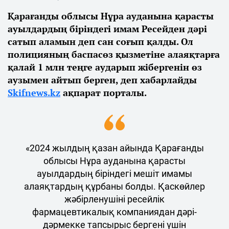
Қарағанды облысы Нұра ауданына қарасты
ауылдардың біріндегі имам Ресейден дәрі
сатып аламын деп сан соғып қалды. Ол
полицияның баспасөз қызметіне алаяқтарға
қалай 1 млн теңге аударып жібергенін өз
аузымен айтып берген, деп хабарлайды
Skifnews.kz
ақпарат порталы.
«2024 жылдың қазан айында Қарағанды
облысы Нұра ауданына қарасты
ауылдардың біріндегі мешіт имамы
алаяқтардың құрбаны болды. Қаскөйлер
жәбірленушіні ресейлік
фармацевтикалық компаниядан дәрі-
дәрмекке тапсырыс бергені үшін