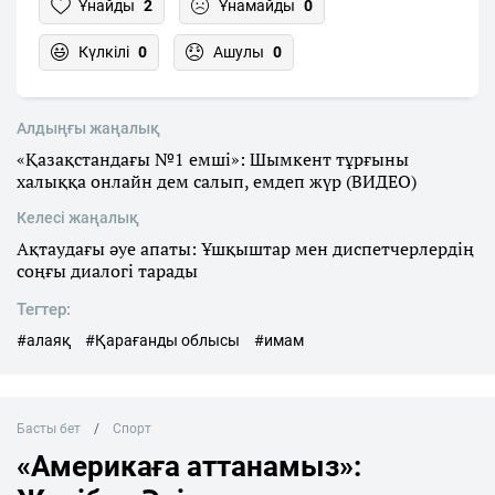
Ұнайды
2
Ұнамайды
0
Күлкілі
0
Ашулы
0
Алдыңғы жаңалық
«Қазақстандағы №1 емші»: Шымкент тұрғыны
халыққа онлайн дем салып, емдеп жүр (ВИДЕО)
Келесі жаңалық
Ақтаудағы әуе апаты: Ұшқыштар мен диспетчерлердің
соңғы диалогі тарады
Тегтер:
#алаяқ
#Қарағанды облысы
#имам
Басты бет
Спорт
«Америкаға аттанамыз»: