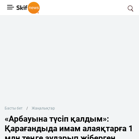
Басты бет
Жаңалықтар
«Арбауына түсіп қалдым»:
Қарағандыда имам алаяқтарға 1
млн теңге аударып жіберген