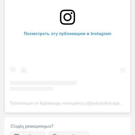
Посмотреть эту публикацию в Instagram
Публикация от Қарағанды полициясы (@policeofkaraganda)
Сіздің реакцияңыз?