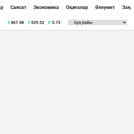
ар
Саясат
Экономика
Оқиғалар
Әлеумет
Заң
$
467.48
€
539.52
₽
5.73