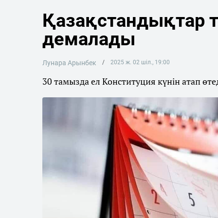
Қазақстандықтар 
демалады
Лунара Арынбек
2025 ж. 02 шіл., 19:00
30 тамызда ел Конституция күнін атап өтед