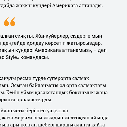
ғдайда жақын күндері Америкаға аттанады.
талған сияқты. Жанкүйерлер, сіздерге мың
ы деңгейде қолдау көрсетіп жатырсыздар.
 жақын күндері Америкаға аттанамыз», – деп
q Style» командасы.
ханұлы ресми түрде суперорта салмақ
тын. Осыған байланысты ол орта салмақтағы
ты. Кейін ұйым қазақстандық боксшыны жаңа
 орынға орналастырды.
байланысты берілген уақытша
 жаза мерзімі осы жылдың желтоқсан айында
 былғары қолғап шебері шаршы алаңға қайта