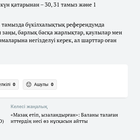
күн қатарынан – 30, 31 тамыз және 1
0 тамызда бүкілхалықтық референдумда
ты заңы, барлық басқа жарлықтар, қаулылар мен
маларына негізделуі керек, ал шарттар оған
үлкілі
0
Ашулы
0
Келесі жаңалық
«Мазақ етіп, ызаландырған»: Баланы талаған
О)
иттердің иесі өз нұсқасын айтты