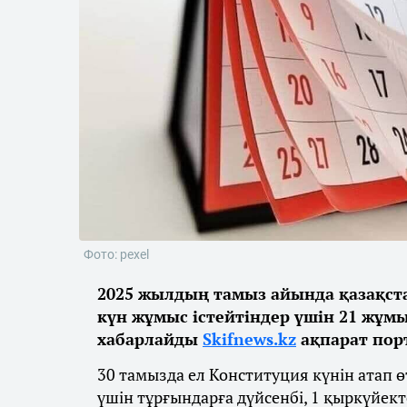
Фото: pexel
2025 жылдың тамыз айында қазақста
күн жұмыс істейтіндер үшін 21 жұмы
хабарлайды
Skifnews.kz
ақпарат пор
30 тамызда ел Конституция күнін атап өт
үшін тұрғындарға дүйсенбі, 1 қыркүйек