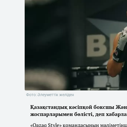
Фото: Әлеуметтік желіден
Қазақстандық кәсіпқой боксшы Жән
жоспарларымен бөлісті, деп хабарл
«Qazaq Style» командасының мәліметін