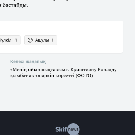
н бастайды.
Күлкілі
1
Ашулы
1
Келесі жаңалық
«Менің ойыншықтарым»: Криштиану Роналду
қымбат автопаркін көрсетті (ФОТО)