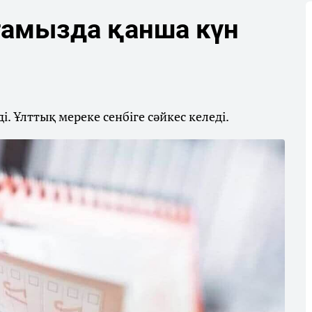
тамызда қанша күн
і. Ұлттық мереке сенбіге сәйкес келеді.