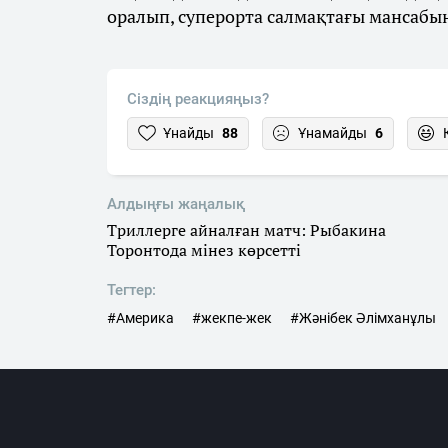
оралып, суперорта салмақтағы мансабы
Сіздің реакцияңыз?
Ұнайды
88
Ұнамайды
6
Алдыңғы жаңалық
Триллерге айналған матч: Рыбакина
Торонтода мінез көрсетті
Тегтер:
#Америка
#жекпе-жек
#Жәнібек Әлімханұлы