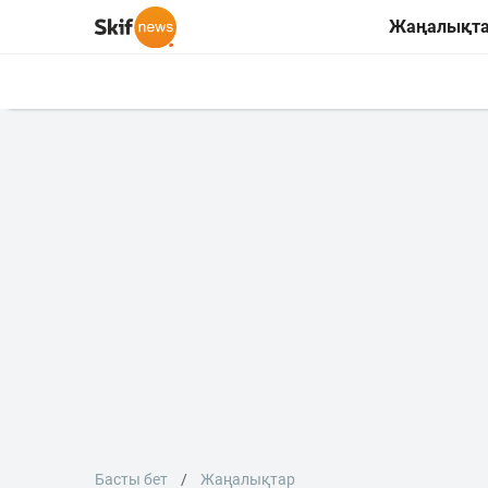
Жаңалықт
Басты бет
Жаңалықтар