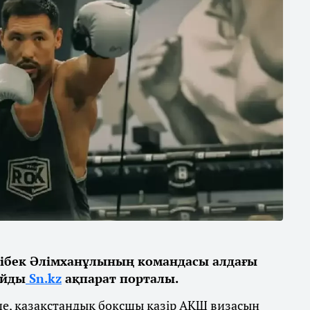
ібек Әлімханұлының командасы алдағы
айды
Sn.kz
ақпарат порталы.
ше, қазақстандық боксшы қазір АҚШ визасын