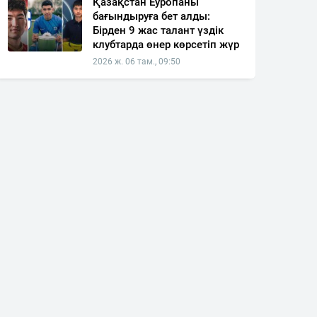
Қазақстан Еуропаны
бағындыруға бет алды:
Бірден 9 жас талант үздік
клубтарда өнер көрсетіп жүр
2026 ж. 06 там., 09:50