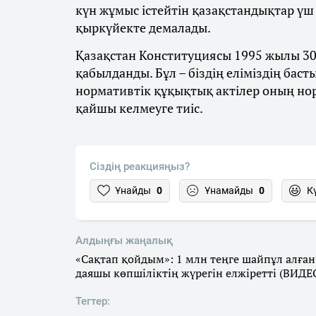
күн жұмыс істейтін қазақстандықтар үш 
қыркүйекте демалады.
Қазақстан Конституциясы 1995 жылы 3
қабылданды. Бұл – біздің еліміздің бас
нормативтік құқықтық актілер оның нор
қайшы келмеуге тиіс.
Сіздің реакцияңыз?
Ұнайды
0
Ұнамайды
0
К
Алдыңғы жаңалық
«Сақтап қойдым»: 1 млн теңге шайпұл алған
даяшы көпшіліктің жүрегін елжіретті (ВИДЕ
Тегтер: