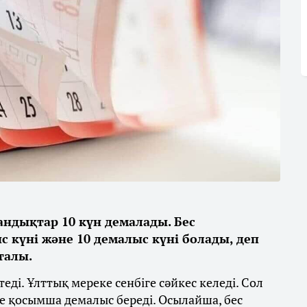
ндықтар 10 күн демалады. Бес
с күні және 10 демалыс күні болады, деп
талы.
еді. Ұлттық мереке сенбіге сәйкес келеді. Сол
те қосымша демалыс береді. Осылайша, бес