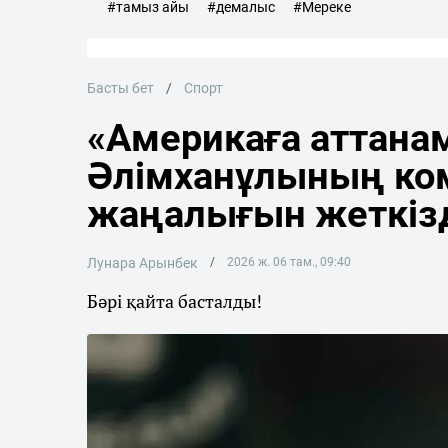
#тамыз айы
#демалыс
#Мереке
Басты бет
Спорт
«Америкаға аттана
Әлімханұлының ко
жаңалығын жеткіз
Лунара Арынбек
2026 ж. 06 там., 09:40
Бәрі қайта басталды!