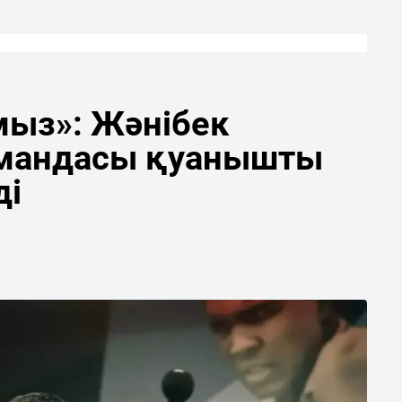
мыз»: Жәнібек
мандасы қуанышты
ді