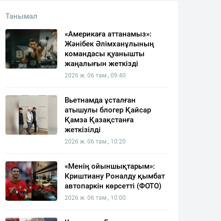
Танымал
«Америкаға аттанамыз»:
Жәнібек Әлімханұлының
командасы қуанышты
жаңалығын жеткізді
2026 ж. 06 там., 09:40
Вьетнамда ұсталған
атышулы блогер Қайсар
Қамза Қазақстанға
жеткізілді
2026 ж. 06 там., 10:20
«Менің ойыншықтарым»:
Криштиану Роналду қымбат
автопаркін көрсетті (ФОТО)
2026 ж. 06 там., 10:00