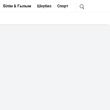
Білім & Ғылым
Шоубиз
Спорт