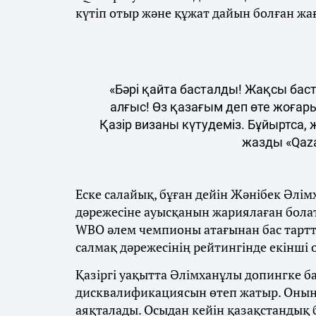
күтіп отыр және құжат дайын болған жа
«Бәрі қайта басталды! Жақсы бас
алғыс! Өз қазағым деп өте жоғар
Қазір визаны күтудеміз. Бұйыртса,
жазды «Qaza
Еске салайық, бұған дейін Жәнібек Әлім
дәрежесіне ауысқанын жариялаған бола
WBO әлем чемпионы атағынан бас тарт
салмақ дәрежесінің рейтингінде екінші
Қазіргі уақытта Әлімханұлы допингке 
дисквалификациясын өтеп жатыр. Оның
аяқталады. Осыдан кейін қазақстандық