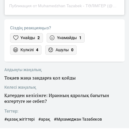
Публикация от Muhamedzhan Tazabek - ТӘЛІМГЕР (@mukhamedzhan_tazabek)
Сіздің реакцияңыз?
Ұнайды
2
Ұнамайды
1
Күлкілі
4
Ашулы
0
Алдыңғы жаңалық
Тоқаев жаңа заңдарға қол қойды
Келесі жаңалық
Қатерден келісімге: Иранның ядролық бағытын
өзгертуге не себеп?
Тегтер:
#қазақ жігіттері
#арақ
#Мұхамеджан Тазабеков