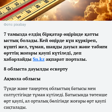
Фото: pixabay
7 тамызда елдің бірқатар өңірінде қатты
ыстық болады. Кей өңірде күн күркіреп,
күшті жел, тұман, шаңды дауыл және табиғи
өрттің жоғары қаупі күтіледі, деп
хабарлайды
Sn.kz
ақпарат порталы.
8 облыста дауылды ескерту
Ақмола облысы
Түнде және таңертең облыстың батысы мен
солтүстігінде тұман күтіледі. Батысында төтенше
өрт қаупі, ал орталық бөлігінде жоғары өрт қаупі
сақталады.