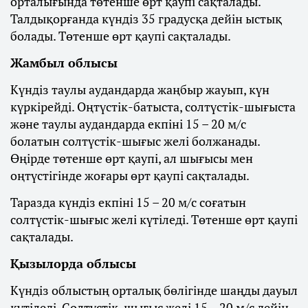
орталығында төтенше өрт қаупі сақталады.
Талдықорғанда күндіз 35 градусқа дейін ыстық
болады. Төтенше өрт қаупі сақталады.
Жамбыл облысы
Күндіз таулы аудандарда жаңбыр жауып, күн
күркірейді. Оңтүстік-батыста, солтүстік-шығыста
және таулы аудандарда екпіні 15 – 20 м/с
болатын солтүстік-шығыс желі болжанады.
Өңірде төтенше өрт қаупі, ал шығысы мен
оңтүстігінде жоғары өрт қаупі сақталады.
Таразда күндіз екпіні 15 – 20 м/с соғатын
солтүстік-шығыс желі күтіледі. Төтенше өрт қаупі
сақталады.
Қызылорда облысы
Күндіз облыстың орталық бөлігінде шаңды дауыл
күтіледі. Солтүстік-шығыс желі 15 – 20 м/с дейін