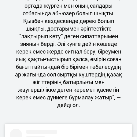
ортада жүргенімен оның салдары
отбасында абьюзер болып шықты.
Қызбен кездескенде дөрекі болып
шықты, достарымен әріптестікте
“лақтырып кету” деген сипаттарымен
зиянын берді. Әлі күнге дейін көшеде
керек емес жерде сигнал беру, біреумен
иық қақтығыстырып қалса, өмірін соған
бағыттайтындай бір бірімен төбелесудің
ар жағында сол сыртқы күштердің қазақ
жігіттерінің батырлығы мен
жаугершілікке деген керемет қасиетін
керек емес дүниеге бұрмалау жатыр”, —
дейді ол.