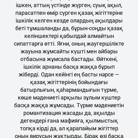
ішкен, аттың үстінде жүрген, суық ақыл,
парасатпен өмір сүрген қазақ жігіттеріне
ішкілік келген кезде олардың ақылдары
беті тұмшаланды да, бұрын-соңды қазақ
келіншектері қабылдай алмайтын
сипаттарға өтті. Яғни, оның жаугершілікте
жауына жұмсайты күшті мен айбары
отбасына жұмсала бастады. Өйткені,
ішкілік арнаны басқа жаққа бұрып
жіберді. Одан кейінгі ең басты нәрсе —
қазақ жігіттерінің бойындағы
батырлығын, қаһармандығын түрме,
көше мәдениеті арқылы зұлым күштер
басқа жаққа жұмсады. Түрме мәдениетін
романтизация жасады да, ақылды
дегендері ғана мафияға, қылмыстық
топқа кірді да, ал қарапайым жігіттер
оның вирусын жұқтырды. Бірақ өзі басқа