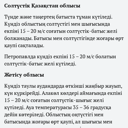
Солтүстік Қазақстан облысы
Түнде және таңертең батыста тұман күтіледі.
Күндіз облыстың солтүстігі мен шығысында
екпіні 15 – 20 м/с соғатын солтүстік-батыс желі
болжанады. Батысы мен солтүстігінде жоғары өрт
қаупі сақталады.
Петропавлда күндіз екпіні 15 – 20 м/с болатын
солтүстік-батыс желі күтіледі.
Жетісу облысы
Күндіз таулы аудандарда өткінші жаңбыр жауып,
күн күркірейді. Алакөл көлдері аймағында екпіні
15 – 20 м/с соғатын солтүстік-шығыс желі
күтіледі. Ауа температурасы 35 – 36 градусқа
дейін көтеріледі. Облыстың оңтүстігі мен
батысында жоғары өрт қаупі, ал шығысы мен