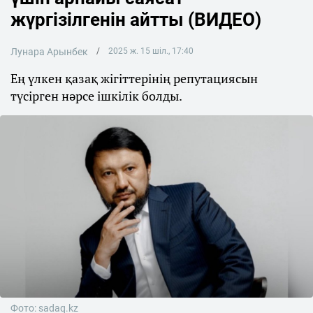
жүргізілгенін айтты (ВИДЕО)
Лунара Арынбек
2025 ж. 15 шіл., 17:40
Ең үлкен қазақ жігіттерінің репутациясын
түсірген нәрсе ішкілік болды.
Фото: sadaq.kz