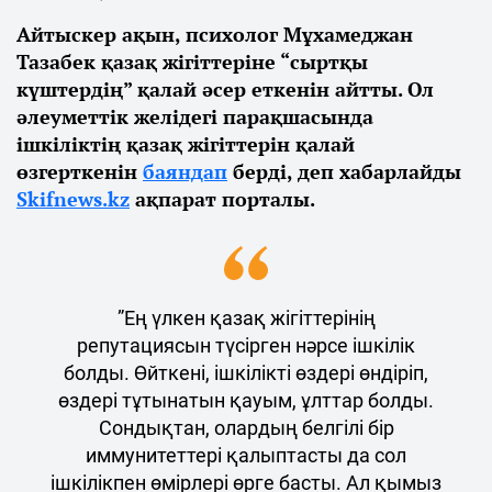
Айтыскер ақын, психолог Мұхамеджан
Тазабек қазақ жігіттеріне “сыртқы
күштердің” қалай әсер еткенін айтты. Ол
әлеуметтік желідегі парақшасында
ішкіліктің қазақ жігіттерін қалай
өзгерткенін
баяндап
берді, деп хабарлайды
Skifnews.kz
ақпарат порталы.
”Ең үлкен қазақ жігіттерінің
репутациясын түсірген нәрсе ішкілік
болды. Өйткені, ішкілікті өздері өндіріп,
өздері тұтынатын қауым, ұлттар болды.
Сондықтан, олардың белгілі бір
иммунитеттері қалыптасты да сол
ішкілікпен өмірлері өрге басты. Ал қымыз