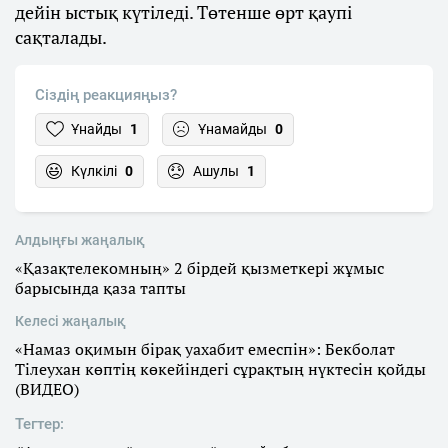
дейін ыстық күтіледі. Төтенше өрт қаупі
сақталады.
Сіздің реакцияңыз?
Ұнайды
1
Ұнамайды
0
Күлкілі
0
Ашулы
1
Алдыңғы жаңалық
«Қазақтелекомның» 2 бірдей қызметкері жұмыс
барысында қаза тапты
Келесі жаңалық
«Намаз оқимын бірақ уахабит емеспін»: Бекболат
Тілеухан көптің көкейіндегі сұрақтың нүктесін қойды
(ВИДЕО)
Тегтер: