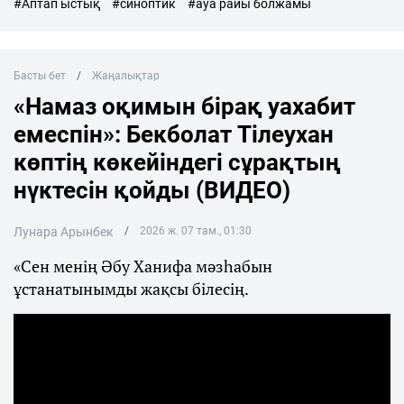
#Аптап ыстық
#синоптик
#ауа райы болжамы
Басты бет
Жаңалықтар
«Намаз оқимын бірақ уахабит
емеспін»: Бекболат Тілеухан
көптің көкейіндегі сұрақтың
нүктесін қойды (ВИДЕО)
Лунара Арынбек
2026 ж. 07 там., 01:30
«Сен менің Әбу Ханифа мәзһабын
ұстанатынымды жақсы білесің.