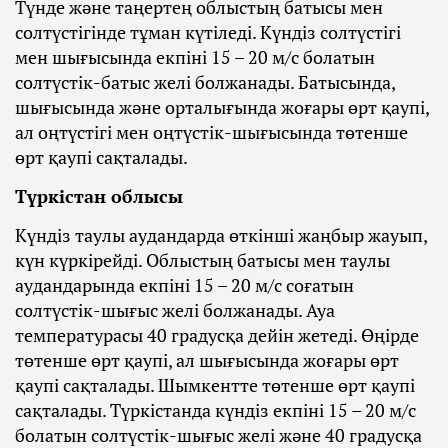
Түнде және таңертең облыстың батысы мен
солтүстігінде тұман күтіледі. Күндіз солтүстігі
мен шығысында екпіні 15 – 20 м/с болатын
солтүстік-батыс желі болжанады. Батысында,
шығысында және орталығында жоғары өрт қаупі,
ал оңтүстігі мен оңтүстік-шығысында төтенше
өрт қаупі сақталады.
Түркістан облысы
Күндіз таулы аудандарда өткінші жаңбыр жауып,
күн күркірейді. Облыстың батысы мен таулы
аудандарында екпіні 15 – 20 м/с соғатын
солтүстік-шығыс желі болжанады. Ауа
температурасы 40 градусқа дейін жетеді. Өңірде
төтенше өрт қаупі, ал шығысында жоғары өрт
қаупі сақталады. Шымкентте төтенше өрт қаупі
сақталады. Түркістанда күндіз екпіні 15 – 20 м/с
болатын солтүстік-шығыс желі және 40 градусқа