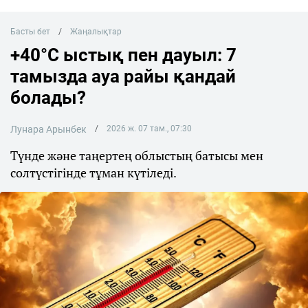
Басты бет
Жаңалықтар
+40°C ыстық пен дауыл: 7
тамызда ауа райы қандай
болады?
Лунара Арынбек
2026 ж. 07 там., 07:30
Түнде және таңертең облыстың батысы мен
солтүстігінде тұман күтіледі.