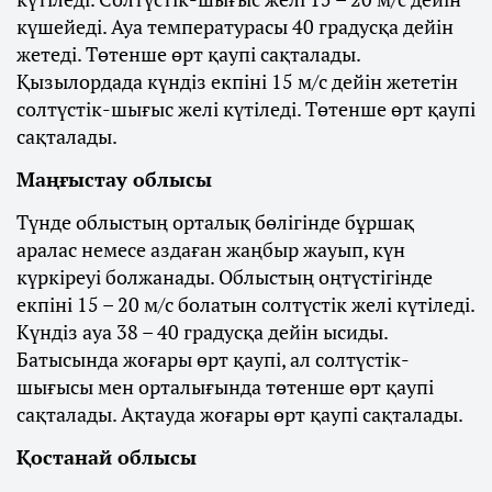
күшейеді. Ауа температурасы 40 градусқа дейін
жетеді. Төтенше өрт қаупі сақталады.
Қызылордада күндіз екпіні 15 м/с дейін жететін
солтүстік-шығыс желі күтіледі. Төтенше өрт қаупі
сақталады.
Маңғыстау облысы
Түнде облыстың орталық бөлігінде бұршақ
аралас немесе аздаған жаңбыр жауып, күн
күркіреуі болжанады. Облыстың оңтүстігінде
екпіні 15 – 20 м/с болатын солтүстік желі күтіледі.
Күндіз ауа 38 – 40 градусқа дейін ысиды.
Батысында жоғары өрт қаупі, ал солтүстік-
шығысы мен орталығында төтенше өрт қаупі
сақталады. Ақтауда жоғары өрт қаупі сақталады.
Қостанай облысы