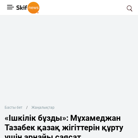
Басты бет
Жаңалықтар
«Ішкілік бұзды»: Мұхамеджан
Тазабек қазақ жігіттерін құрту
үшін арнайы саясат