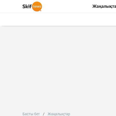
Жаңалықт
Басты бет
Жаңалықтар