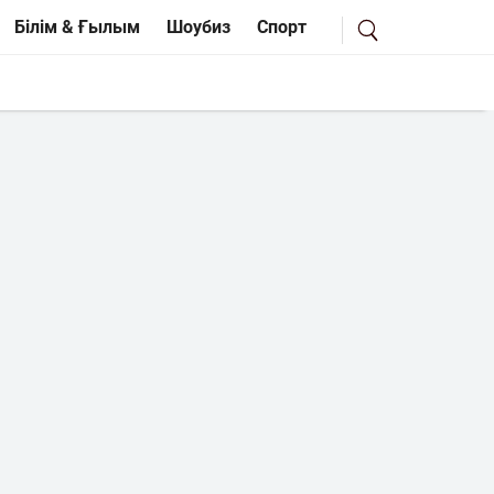
Білім & Ғылым
Шоубиз
Спорт