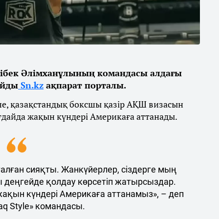
ібек Әлімханұлының командасы алдағы
айды
Sn.kz
ақпарат порталы.
ше, қазақстандық боксшы қазір АҚШ визасын
ғдайда жақын күндері Америкаға аттанады.
талған сияқты. Жанкүйерлер, сіздерге мың
ы деңгейде қолдау көрсетіп жатырсыздар.
 жақын күндері Америкаға аттанамыз», – деп
q Style» командасы.