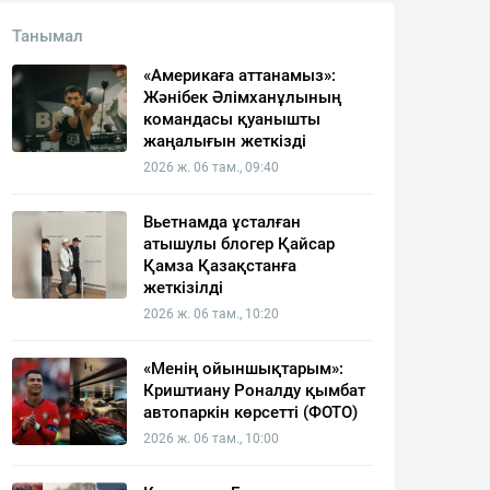
Танымал
«Америкаға аттанамыз»:
Жәнібек Әлімханұлының
командасы қуанышты
жаңалығын жеткізді
2026 ж. 06 там., 09:40
Вьетнамда ұсталған
атышулы блогер Қайсар
Қамза Қазақстанға
жеткізілді
2026 ж. 06 там., 10:20
«Менің ойыншықтарым»:
Криштиану Роналду қымбат
автопаркін көрсетті (ФОТО)
2026 ж. 06 там., 10:00