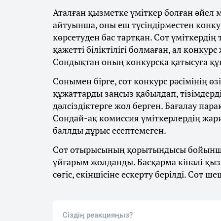
Аталған қызметке үміткер болған әйел 
айтуынша, оны еш түсіндірместен конк
көрсетуден бас тартқан. Сот үміткердің
қажетті біліктілігі болмаған, ал конкурс
Сондықтан оның конкурсқа қатысуға құ
Сонымен бірге, сот конкурс рәсімінің өз
құжаттарды заңсыз қабылдап, тізімдерді
дәлсіздіктерге жол берген. Бағалау пар
Сондай-ақ комиссия үміткерлердің жари
баллды дұрыс есептемеген.
Сот отырысының қорытындысы бойынша
ұйғарым жолданды. Басқарма кінәлі қыз
сөгіс, екіншісіне ескерту берілді. Сот ш
Сіздің реакцияңыз?