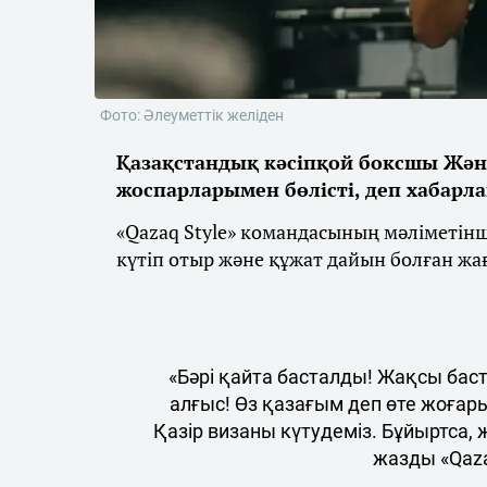
Фото: Әлеуметтік желіден
Қазақстандық кәсіпқой боксшы Жән
жоспарларымен бөлісті, деп хабарл
«Qazaq Style» командасының мәліметін
күтіп отыр және құжат дайын болған жа
«Бәрі қайта басталды! Жақсы бас
алғыс! Өз қазағым деп өте жоғар
Қазір визаны күтудеміз. Бұйыртса,
жазды «Qaza