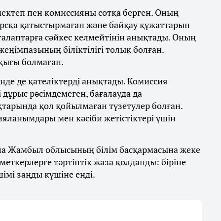
мектеп пен комиссияны сотқа берген. Оның
урсқа қатыстырмаған және байқау құжаттарын
 талаптарға сәйкес келмейтінін анықтады. Оның
 жеңімпазының біліктілігі толық болған.
қығы болмаған.
інде де қателіктерді анықтады. Комиссия
 дұрыс рәсімдемеген, бағалауда да
ақтарында қол қойылмаған түзетулер болған.
яланымдары мен кәсіби жетістіктері үшін
 Жамбыл облысының білім басқармасына жеке
меткерлерге тәртіптік жаза қолданды: біріне
ешімі заңды күшіне енді.