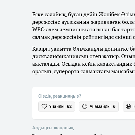
Еске салайық, бұған дейін Жәнібек Әлім
дәрежесіне ауысқанын жариялаған бола
WBO әлем чемпионы атағынан бас тарт
салмақ дәрежесінің рейтингінде екінші
Қазіргі уақытта Әлімханұлы допингке 
дисквалификациясын өтеп жатыр. Оның
аяқталады. Осыдан кейін қазақстандық
оралып, суперорта салмақтағы мансабы
Сіздің реакцияңыз?
Ұнайды
62
Ұнамайды
6
Алдыңғы жаңалық