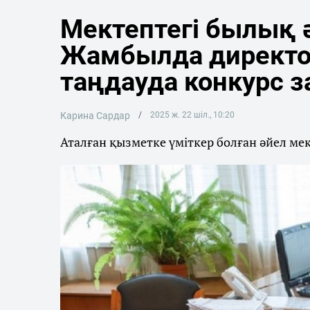
Мектептегі былық 
Жамбылда директо
таңдауда конкурс з
Карина Сардар
2025 ж. 22 шіл., 10:20
Аталған қызметке үміткер болған әйел ме