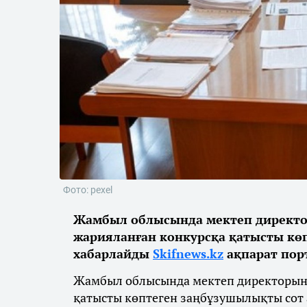
Фото: pexel
Жамбыл облысында мектеп директ
жарияланған конкурсқа қатысты кө
хабарлайды
Skifnews.kz
ақпарат пор
Жамбыл облысында мектеп директорын
қатысты көптеген заңбұзушылықты сот