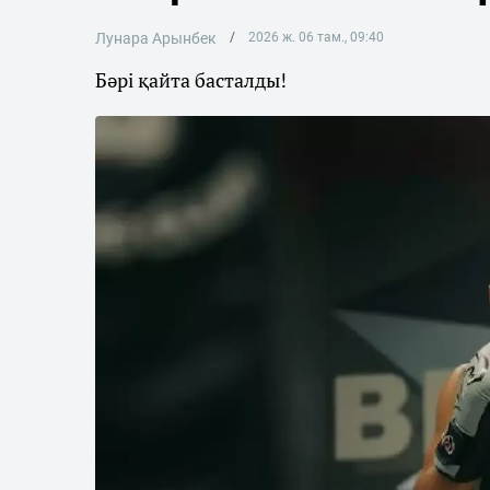
Лунара Арынбек
2026 ж. 06 там., 09:40
Бәрі қайта басталды!