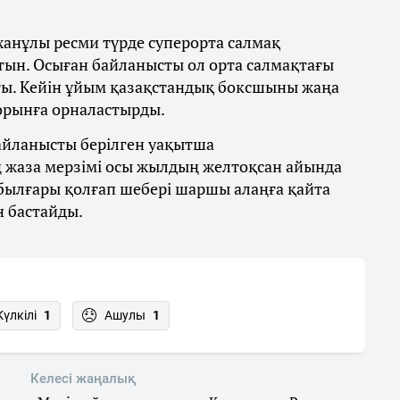
ханұлы ресми түрде суперорта салмақ
тын. Осыған байланысты ол орта салмақтағы
ты. Кейін ұйым қазақстандық боксшыны жаңа
 орынға орналастырды.
байланысты берілген уақытша
 жаза мерзімі осы жылдың желтоқсан айында
 былғары қолғап шебері шаршы алаңға қайта
н бастайды.
Күлкілі
1
Ашулы
1
Келесі жаңалық