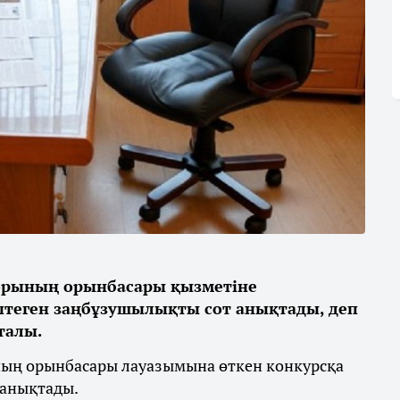
орының орынбасары қызметіне
птеген заңбұзушылықты сот анықтады, деп
талы.
ың орынбасары лауазымына өткен конкурсқа
 анықтады.