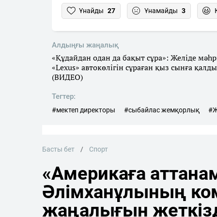
Ұнайды
27
Ұнамайды
3
Алдыңғы жаңалық
«Құдайдан одан да бақыт сұра»: Желіде мәһр
«Lexus» автокөлігін сұраған қыз сынға қалды
(ВИДЕО)
Тегтер:
#мектеп директоры
#сыбайлас жемқорлық
#Ж
Басты бет
Спорт
«Америкаға аттана
Әлімханұлының ко
жаңалығын жеткіз