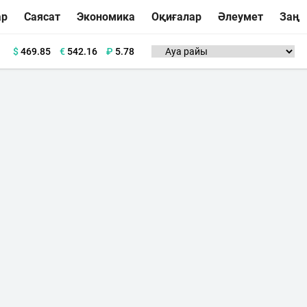
ар
Саясат
Экономика
Оқиғалар
Әлеумет
Заң
$
469.85
€
542.16
₽
5.78