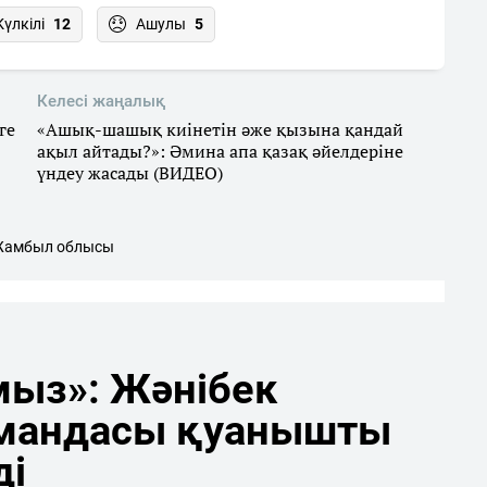
Күлкілі
12
Ашулы
5
Келесі жаңалық
ге
«Ашық-шашық киінетін әже қызына қандай
ақыл айтады?»: Әмина апа қазақ әйелдеріне
үндеу жасады (ВИДЕО)
амбыл облысы
мыз»: Жәнібек
мандасы қуанышты
ді