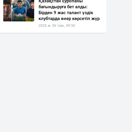
Қазақстан Еуропаны
бағындыруға бет алды:
Бірден 9 жас талант үздік
клубтарда өнер көрсетіп жүр
2026 ж. 06 там., 09:50