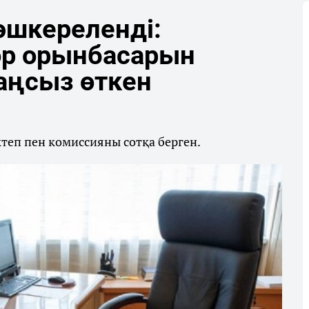
әшкереленді:
р орынбасарын
аңсыз өткен
ктеп пен комиссияны сотқа берген.