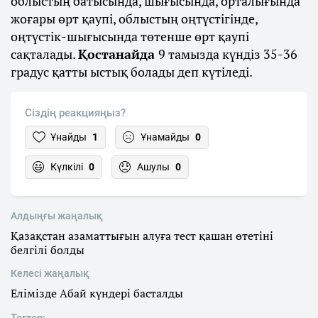
облыстың батысында, шығысында, орталығында
жоғары өрт қаупі, облыстың оңтүстігінде,
оңтүстік-шығысында төтенше өрт қаупі
сақталады.
Қостанайда
9 тамызда күндіз 35-36
градус қатты ыстық болады деп күтіледі.
Сіздің реакцияңыз?
Ұнайды
1
Ұнамайды
0
Күлкілі
0
Ашулы
0
Алдыңғы жаңалық
Қазақстан азаматтығын алуға тест қашан өтетіні
белгілі болды
Келесі жаңалық
Елімізде Абай күндері басталды
Тегтер: