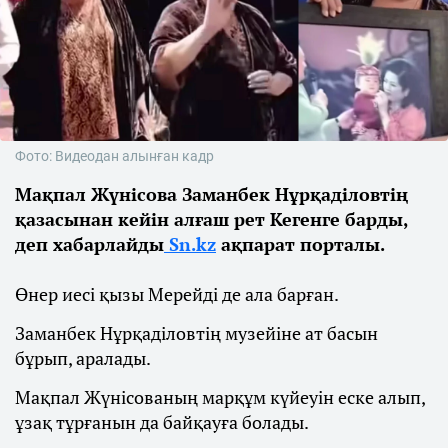
Фото: Видеодан алынған кадр
Мақпал Жүнісова Заманбек Нұрқаділовтің
қазасынан кейін алғаш рет Кегенге барды,
деп хабарлайды
Sn.kz
ақпарат порталы.
Өнер иесі қызы Мерейді де ала барған.
Заманбек Нұрқаділовтің музейіне ат басын
бұрып, аралады.
Мақпал Жүнісованың марқұм күйеуін еске алып,
ұзақ тұрғанын да байқауға болады.