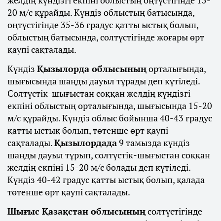
20 м/с құрайды. Күндіз облыстың батысында,
оңтүстігінде 35-36 градус қатты ыстық болып,
облыстың батысында, солтүстігінде жоғары өрт
қаупі сақталады.
Күндіз
Қызылорда облысының
орталығында,
шығысында шаңды дауыл тұрады деп күтіледі.
Солтүстік-шығыстан соққан желдің күндізгі
екпіні облыстың орталығында, шығысында 15-20
м/с құрайды. Күндіз облыс бойынша 40-43 градус
қатты ыстық болып, төтенше өрт қаупі
сақталады.
Қызылордада
9 тамызда күндіз
шаңды дауыл тұрып, солтүстік-шығыстан соққан
желдің екпіні 15-20 м/с болады деп күтіледі.
Күндіз 40-42 градус қатты ыстық болып, қалада
төтенше өрт қаупі сақталады.
Шығыс Қазақстан облысының
солтүстігінде