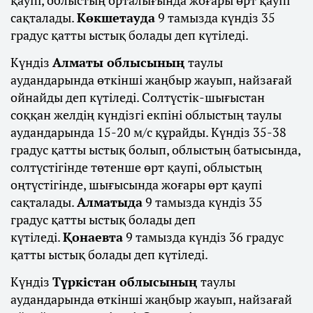
сақталады.
Көкшетауда
9 тамызда күндіз 35
градус қатты ыстық болады деп күтіледі.
Күндіз
Алматы облысының
таулы
аудандарында өткінші жаңбыр жауып, найзағай
ойнайды деп күтіледі. Солтүстік-шығыстан
соққан желдің күндізгі екпіні облыстың таулы
аудандарында 15-20 м/с құрайды. Күндіз 35-38
градус қатты ыстық болып, облыстың батысында,
солтүстігінде төтенше өрт қаупі, облыстың
оңтүстігінде, шығысында жоғары өрт қаупі
сақталады.
Алматыда
9 тамызда күндіз 35
градус қатты ыстық болады деп
күтіледі.
Қонаевта
9 тамызда күндіз 36 градус
қатты ыстық болады деп күтіледі.
Күндіз
Түркістан облысының
таулы
аудандарында өткінші жаңбыр жауып, найзағай