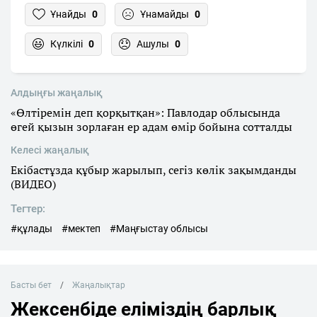
Ұнайды
0
Ұнамайды
0
Күлкілі
0
Ашулы
0
Алдыңғы жаңалық
«Өлтіремін деп қорқытқан»: Павлодар облысында
өгей қызын зорлаған ер адам өмір бойына сотталды
Келесі жаңалық
Екібастұзда құбыр жарылып, сегіз көлік зақымданды
(ВИДЕО)
Тегтер:
#құлады
#мектеп
#Маңғыстау облысы
Басты бет
Жаңалықтар
Жексенбіде еліміздің барлық