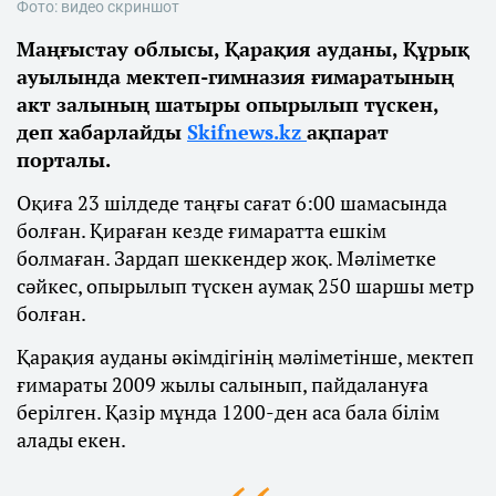
Фото: видео скриншот
Маңғыстау облысы, Қарақия ауданы, Құрық
ауылында мектеп-гимназия ғимаратының
акт залының шатыры опырылып түскен,
деп хабарлайды
Skifnews.kz
ақпарат
порталы.
Оқиға 23 шілдеде таңғы сағат 6:00 шамасында
болған. Қираған кезде ғимаратта ешкім
болмаған. Зардап шеккендер жоқ. Мәліметке
сәйкес, опырылып түскен аумақ 250 шаршы метр
болған.
Қарақия ауданы әкімдігінің мәліметінше, мектеп
ғимараты 2009 жылы салынып, пайдалануға
берілген. Қазір мұнда 1200-ден аса бала білім
алады екен.