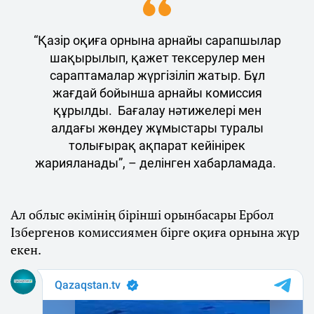
“Қазір оқиға орнына арнайы сарапшылар
шақырылып, қажет тексерулер мен
сараптамалар жүргізіліп жатыр. Бұл
жағдай бойынша арнайы комиссия
құрылды. Бағалау нәтижелері мен
алдағы жөндеу жұмыстары туралы
толығырақ ақпарат кейінірек
жарияланады”, – делінген хабарламада.
Ал облыс әкімінің бірінші орынбасары Ербол
Ізбергенов комиссиямен бірге оқиға орнына жүр
екен.