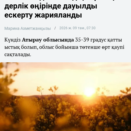
дерлік өңірінде дауылды
ескерту жарияланды
Марина Ахметжанқызы
2026 ж. 09 там., 07:30
Күндіз
Атырау облысында
35-39 градус қатты
ыстық болып, облыс бойынша төтенше өрт қаупі
сақталады.