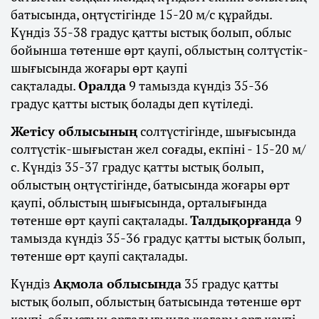
батысында, оңтүстігінде 15-20 м/с құрайды.
Күндіз 35-38 градус қатты ыстық болып, облыс
бойынша төтенше өрт қаупі, облыстың солтүстік-
шығысында жоғары өрт қаупі
сақталады.
Оралда
9 тамызда күндіз 35-36
градус қатты ыстық болады деп күтіледі.
Жетісу облысының
солтүстігінде, шығысында
солтүстік-шығыстан жел соғады, екпіні - 15-20 м/
с. Күндіз 35-37 градус қатты ыстық болып,
облыстың оңтүстігінде, батысында жоғары өрт
қаупі, облыстың шығысында, орталығында
төтенше өрт қаупі сақталады.
Талдықорғанда
9
тамызда күндіз 35-36 градус қатты ыстық болып,
төтенше өрт қаупі сақталады.
Күндіз
Ақмола облысында
35 градус қатты
ыстық болып, облыстың батысында төтенше өрт
қаупі, облыстың орталығында жоғары өрт қаупі