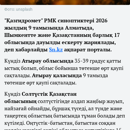
Фото: unsplash
"Қазгидромет" РМК синоптиктері 2026
жылдың 9 тамызында Алматыда,
Шымкентте және Қазақстанның барлық 17
облысында дауылды ескерту жариялады,
деп хабарлайды
Sn.kz
ақпарат порталы.
Күндіз
Атырау облысында
35-39 градус қатты
ыстық болып, облыс бойынша төтенше өрт қаупі
сақталады.
Атырау қаласында
9 тамызда
төтенше өрт қаупі сақталады.
Күндіз
Солтүстік Қазақстан
облысының
солтүстігінде аздап жаңбыр жауып,
найзағай ойнайды, бұршақ түседі, ал түнде және
таңертең облыстың батысында тұман болады деп
күтіледі. Оңтүстік-батыстан, батыстан соққан
желдің күндізгі екпіні облыстың оңтүстігінде 15-