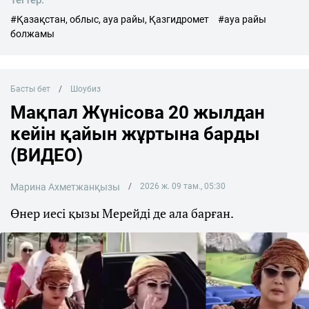
#Қазақстан, облыс, ауа райы, Қазгидромет
#ауа райы
болжамы
Басты бет
Шоубиз
Мақпал Жүнісова 20 жылдан
кейін қайын жұртына барды
(ВИДЕО)
Марина Ахметжанқызы
2026 ж. 09 там., 05:30
Өнер иесі қызы Мерейді де ала барған.