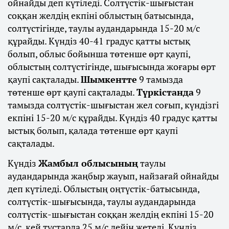
ойнайды деп күтіледі. Солтүстік-шығыстан
соққан желдің екпіні облыстың батысында,
солтүстігінде, таулы аудандарында 15-20 м/с
құрайды. Күндіз 40-41 градус қатты ыстық
болып, облыс бойынша төтенше өрт қаупі,
облыстың солтүстігінде, шығысында жоғары өрт
қаупі сақталады.
Шымкентте
9 тамызда
төтенше өрт қаупі сақталады.
Түркістанда
9
тамызда солтүстік-шығыстан жел соғып, күндізгі
екпіні 15-20 м/с құрайды. Күндіз 40 градус қатты
ыстық болып, қалада төтенше өрт қаупі
сақталады.
Күндіз
Жамбыл облысының
таулы
аудандарында жаңбыр жауып, найзағай ойнайды
деп күтіледі. Облыстың оңтүстік-батысында,
солтүстік-шығысында, таулы аудандарында
солтүстік-шығыстан соққан желдің екпіні 15-20
м/с, кей тұстарда 25 м/с дейін жетеді. Күндіз