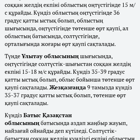
соққан желдің екпіні облыстың оңтүстігінде 15 м/
с құрайды. Күндіз облыстың оңтүстігінде 36
градус қатты ыстық болып, облыстың
шығысында, оңтүстігінде төтенше өрт қаупі, ал
облыстың батысында, солтүстігінде,
орталығында жоғары өрт қаупі сақталады.
Түнде
Ұлытау облысының
шығысында,
оңтүстігінде солтүстік-шығыстан соққан желдің
екпіні 15-18 м/с құрайды. Күндіз 35-39 градус
қатты ыстық болып, облыс бойынша төтенше өрт
қаупі сақталады.
Жезқазғанда
9 тамызда күндіз
35-37 градус қатты ыстық болып, төтенше өрт
қаупі сақталады.
Күндіз
Батыс Қазақстан
облысының
батысында аздап жаңбыр жауып,
найзағай ойнайды деп күтіледі. Солтүстік-
батыстан соққан желдің күндізгі екпіні облыстың