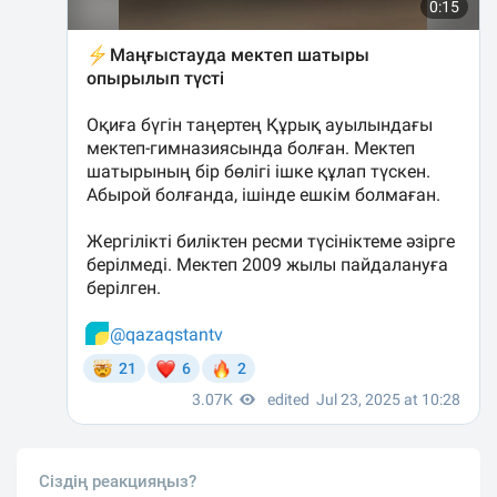
Сіздің реакцияңыз?