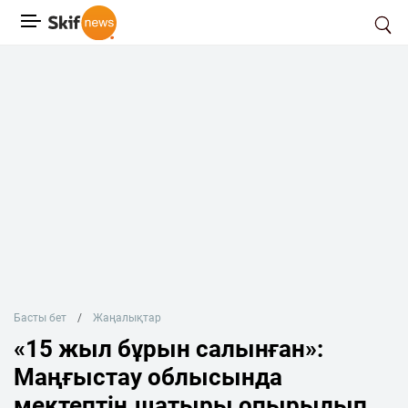
Басты бет
Жаңалықтар
«15 жыл бұрын салынған»:
Маңғыстау облысында
мектептің шатыры опырылып