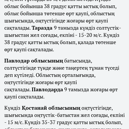
облыс бойынша 38 градус қатты ыстық болып,
облыс бойынша төтенше өрт қаупі, облыстың
шығысында, оңтүстігінде жоғары өрт қаупі
сақталады.
Таразда
9 тамызда күндіз солтүстік-
шығыстан жел соғады, екпіні - 15-20 м/с. Күндіз
38 градус қатты ыстық болып, қалада төтенше
өрт қаупі сақталады.
Павлодар облысының
батысында,
солтүстігінде түнде және таңертең тұман түседі
деп күтіледі. Облыстың орталығында,
оңтүстігінде жоғары өрт қаупі
сақталады.
Павлодарда
9 тамызда жоғары өрт
қаупі сақталады.
Күндіз
Қостанай облысының
оңтүстігінде,
шығысында оңтүстік-батыстан жел соғады, екпіні
- 15 м/с. Күндіз 35-37 градус қатты ыстық болып,