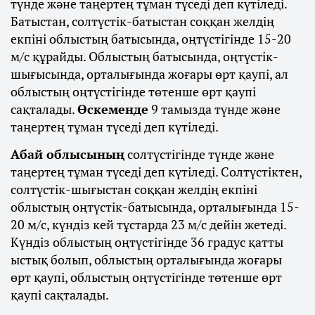
түнде және таңертең тұман түседі деп күтіледі.
Батыстан, солтүстік-батыстан соққан желдің
екпіні облыстың батысында, оңтүстігінде 15-20
м/с құрайды. Облыстың батысында, оңтүстік-
шығысында, орталығында жоғары өрт қаупі, ал
облыстың оңтүстігінде төтенше өрт қаупі
сақталады.
Өскеменде
9 тамызда түнде және
таңертең тұман түседі деп күтіледі.
Абай облысының
солтүстігінде түнде және
таңертең тұман түседі деп күтіледі. Солтүстіктен,
солтүстік-шығыстан соққан желдің екпіні
облыстың оңтүстік-батысында, орталығында 15-
20 м/с, күндіз кей тұстарда 23 м/с дейін жетеді.
Күндіз облыстың оңтүстігінде 36 градус қатты
ыстық болып, облыстың орталығында жоғары
өрт қаупі, облыстың оңтүстігінде төтенше өрт
қаупі сақталады.