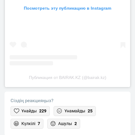
Посмотреть эту публикацию в Instagram
Публикация от BAIRAK.KZ (@bairak.kz)
Сіздің реакцияңыз?
Ұнайды
229
Ұнамайды
25
Күлкілі
7
Ашулы
2