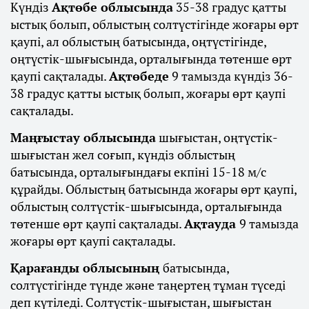
Күндіз
Ақтөбе облысында
35-38 градус қатты
ыстық болып, облыстың солтүстігінде жоғары өрт
қаупі, ал облыстың батысында, оңтүстігінде,
оңтүстік-шығысында, орталығында төтенше өрт
қаупі сақталады.
Ақтөбеде
9 тамызда күндіз 36-
38 градус қатты ыстық болып, жоғары өрт қаупі
сақталады.
Маңғыстау облысында
шығыстан, оңтүстік-
шығыстан жел соғып, күндіз облыстың
батысында, орталығындағы екпіні 15-18 м/с
құрайды. Облыстың батысында жоғары өрт қаупі,
облыстың солтүстік-шығысында, орталығында
төтенше өрт қаупі сақталады.
Ақтауда
9 тамызда
жоғары өрт қаупі сақталады.
Қарағанды облысының
батысында,
солтүстігінде түнде және таңертең тұман түседі
деп күтіледі. Солтүстік-шығыстан, шығыстан