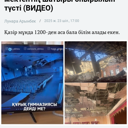
түсті (ВИДЕО)
Лунара Арынбек
2025 ж. 23 шіл., 17:00
Қазір мұнда 1200-ден аса бала білім алады екен.