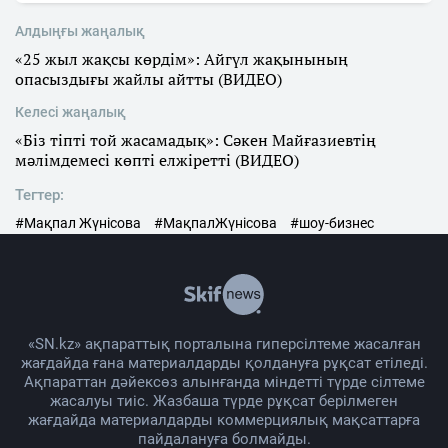
Алдыңғы жаңалық
«25 жыл жақсы көрдім»: Айгүл жақынының
опасыздығы жайлы айтты (ВИДЕО)
Келесі жаңалық
«Біз тіпті той жасамадық»: Сәкен Майғазиевтің
мәлімдемесі көпті елжіретті (ВИДЕО)
Тегтер:
#Мақпал Жүнісова
#МақпалЖүнісова
#шоу-бизнес
«SN.kz» ақпараттық порталына гиперсілтеме жасалған
жағдайда ғана материалдарды қолдануға рұқсат етіледі.
Ақпараттан дәйексөз алынғанда міндетті түрде сілтеме
жасалуы тиіс. Жазбаша түрде рұқсат берілмеген
жағдайда материалдарды коммерциялық мақсаттарға
пайдалануға болмайды.