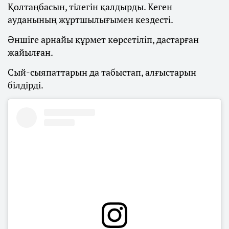
Қолтаңбасын, тілегін қалдырды. Кеген
ауданының жұртшылығымен кездесті.
Әншіге арнайы құрмет көрсетіліп, дастарған
жайылған.
Сый-сыяпаттарын да табыстап, алғыстарын
білдірді.