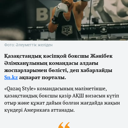
Фото: Әлеуметтік желіден
Қазақстандық кәсіпқой боксшы Жәнібек
Әлімханұлының командасы алдағы
жоспарларымен бөлісті, деп хабарлайды
Sn.kz
ақпарат порталы.
«Qazaq Style» командасының мәліметінше,
қазақстандық боксшы қазір АҚШ визасын күтіп
отыр және құжат дайын болған жағдайда жақын
күндері Америкаға аттанады.