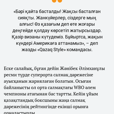
«Бәрі қайта басталды! Жақсы басталған
сияқты. Жанкүйерлер, сіздерге мың
алғыс! Өз қазағым деп өте жоғары
деңгейде қолдау көрсетіп жатырсыздар.
Қазір визаны күтудеміз. Бұйыртса, жақын
күндері Америкаға аттанамыз», – деп
жазды «Qazaq Style» командасы.
Еске салайық, бұған дейін Жәнібек Әлімханұлы
ресми түрде суперорта салмақ дәрежесіне
ауысқанын жариялаған болатын. Осыған
байланысты ол орта салмақтағы WBO әлем
чемпионы атағынан бас тартты. Кейін ұйым
қазақстандық боксшыны жаңа салмақ
дәрежесінің рейтингінде екінші орынға
орналастырды.