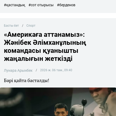
#қастандық
#сот отырысы
#берденов
Басты бет
Спорт
«Америкаға аттанамыз»:
Жәнібек Әлімханұлының
командасы қуанышты
жаңалығын жеткізді
Лунара Арынбек
2026 ж. 06 там., 09:40
Бәрі қайта басталды!