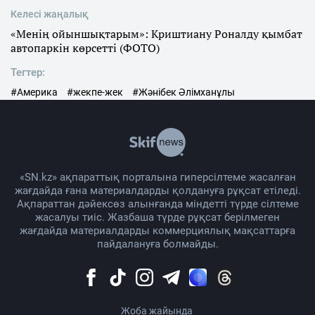
Келесі жаңалық
«Менің ойыншықтарым»: Криштиану Роналду қымбат
автопаркін көрсетті (ФОТО)
Тегтер:
#Америка
#жекпе-жек
#Жәнібек Әлімханұлы
«SN.kz» ақпараттық порталына гиперсілтеме жасалған
жағдайда ғана материалдарды қолдануға рұқсат етіледі.
Ақпараттан дәйексөз алынғанда міндетті түрде сілтеме
жасалуы тиіс. Жазбаша түрде рұқсат берілмеген
жағдайда материалдарды коммерциялық мақсаттарға
пайдалануға болмайды.
Жоба жайында