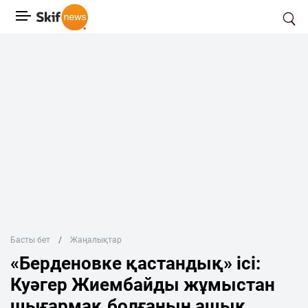
Басты бет
Жаңалықтар
«Берденовке қастандық» ісі:
Куәгер Жиембайды жұмыстан
шығармақ болғанын ашық