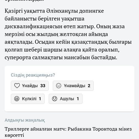
Қазіргі уақытта Әлімханұлы допингке
байланысты берілген уақытша
дисквалификациясын өтеп жатыр. Оның жаза
мерзімі осы жылдың желтоқсан айында
аяқталады. Осыдан кейін қазақстандық былғары
қолғап шебері шаршы алаңға қайта оралып,
суперорта салмақтағы мансабын бастайды.
Сіздің реакцияңыз?
Ұнайды
33
Ұнамайды
2
Күлкілі
1
Ашулы
1
Алдыңғы жаңалық
Триллерге айналған матч: Рыбакина Торонтода мінез
көрсетті