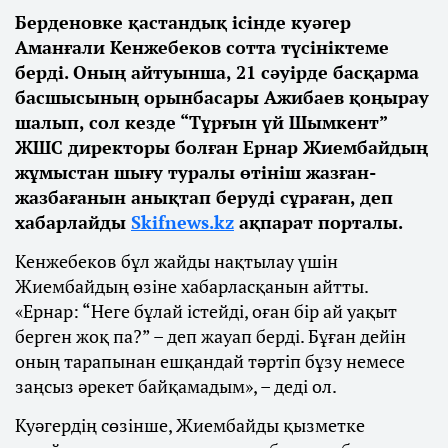
Берденовке қастандық ісінде куәгер
Аманғали Кенжебеков сотта түсініктеме
берді. Оның айтуынша, 21 сәуірде басқарма
басшысының орынбасары Ажибаев қоңырау
шалып, сол кезде “Тұрғын үй Шымкент”
ЖШС директоры болған Ернар Жиембайдың
жұмыстан шығу туралы өтініш жазған-
жазбағанын анықтап беруді сұраған, деп
хабарлайды
Skifnews.kz
ақпарат порталы.
Кенжебеков бұл жайды нақтылау үшін
Жиембайдың өзіне хабарласқанын айтты.
«Ернар: “Неге бұлай істейді, оған бір ай уақыт
берген жоқ па?” – деп жауап берді. Бұған дейін
оның тарапынан ешқандай тәртіп бұзу немесе
заңсыз әрекет байқамадым», – деді ол.
Куәгердің сөзінше, Жиембайды қызметке