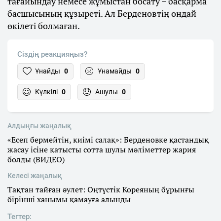
тағайындау немесе жұмыстан босату – басқарма
басшысының құзыреті. Ал Берденовтің ондай
өкілеті болмаған.
Сіздің реакцияңыз?
Ұнайды
0
Ұнамайды
0
Күлкілі
0
Ашулы
0
Алдыңғы жаңалық
«Есеп бермейтін, киімі салақ»: Берденовке қастандық
жасау ісіне қатысты сотта шулы мәліметтер жария
болды (ВИДЕО)
Келесі жаңалық
Тақтан тайған әулет: Оңтүстік Кореяның бұрынғы
бірінші ханымы қамауға алынды
Тегтер: