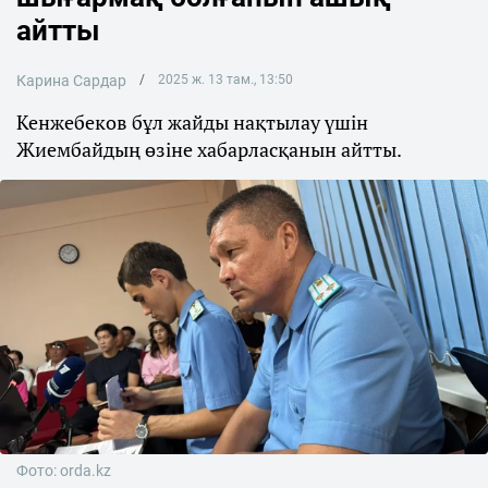
айтты
Карина Сардар
2025 ж. 13 там., 13:50
Кенжебеков бұл жайды нақтылау үшін
Жиембайдың өзіне хабарласқанын айтты.
Фото: orda.kz