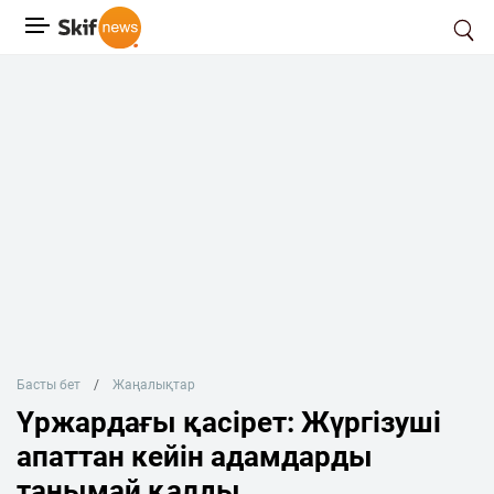
Басты бет
Жаңалықтар
Үржардағы қасірет: Жүргізуші
апаттан кейін адамдарды
танымай қалды