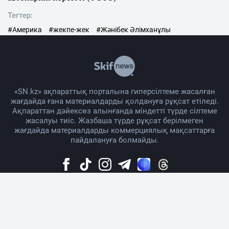
Тегтер:
#Америка
#жекпе-жек
#Жәнібек Әлімханұлы
«SN.kz» ақпараттық порталына гиперсілтеме жасалған
жағдайда ғана материалдарды қолдануға рұқсат етіледі.
Ақпараттан дәйексөз алынғанда міндетті түрде сілтеме
жасалуы тиіс. Жазбаша түрде рұқсат берілмеген
жағдайда материалдарды коммерциялық мақсаттарға
пайдалануға болмайды.
Жоба жайында
Материалды қолдану тәртібі
Байланыс
Жарнама