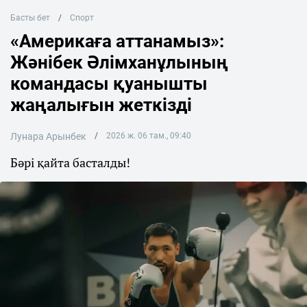
Басты бет
Спорт
«Америкаға аттанамыз»:
Жәнібек Әлімханұлының
командасы қуанышты
жаңалығын жеткізді
Лунара Арынбек
2026 ж. 06 там., 09:40
Бәрі қайта басталды!