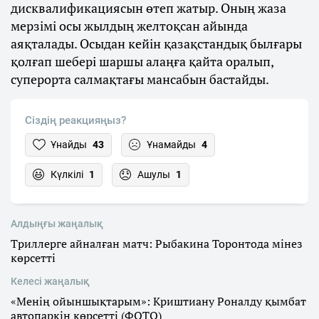
дисквалификациясын өтеп жатыр. Оның жаза
мерзімі осы жылдың желтоқсан айында
аяқталады. Осыдан кейін қазақстандық былғары
қолғап шебері шаршы алаңға қайта оралып,
суперорта салмақтағы мансабын бастайды.
Сіздің реакцияңыз?
Ұнайды
43
Ұнамайды
4
Күлкілі
1
Ашулы
1
Алдыңғы жаңалық
Триллерге айналған матч: Рыбакина Торонтода мінез
көрсетті
Келесі жаңалық
«Менің ойыншықтарым»: Криштиану Роналду қымбат
автопаркін көрсетті (ФОТО)