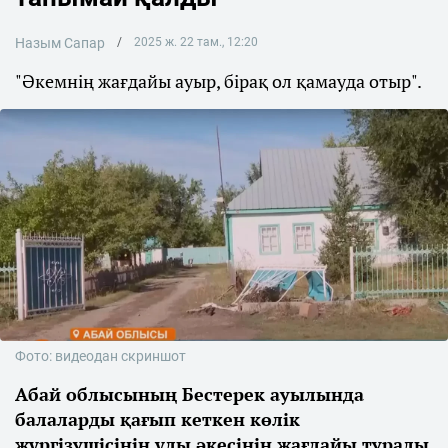
Назым Сапар
2025 ж. 22 там., 12:20
"Әкемнің жағдайы ауыр, бірақ ол қамауда отыр".
Фото: видеодан скриншот
Абай облысының Бестерек ауылында
балаларды қағып кеткен көлік
жүргізушісінің ұлы әкесінің жағдайы туралы