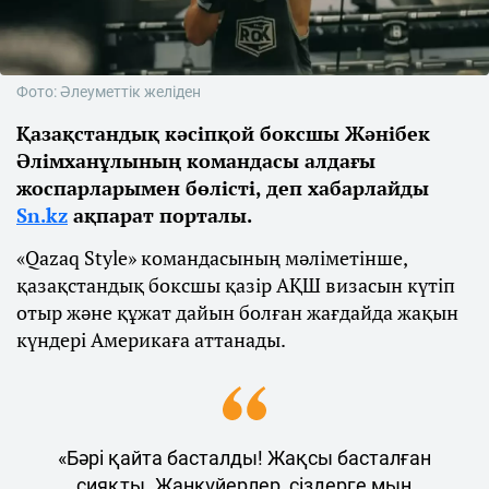
Фото: Әлеуметтік желіден
Қазақстандық кәсіпқой боксшы Жәнібек
Әлімханұлының командасы алдағы
жоспарларымен бөлісті, деп хабарлайды
Sn.kz
ақпарат порталы.
«Qazaq Style» командасының мәліметінше,
қазақстандық боксшы қазір АҚШ визасын күтіп
отыр және құжат дайын болған жағдайда жақын
күндері Америкаға аттанады.
«Бәрі қайта басталды! Жақсы басталған
сияқты. Жанкүйерлер, сіздерге мың