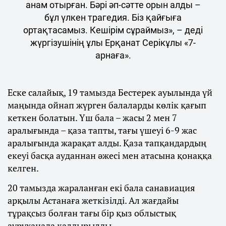
анам отырған. Бәрі әп-сәтте орын алды –
бұл үлкен трагедия. Біз қайғыға
ортақтасамыз. Кешірім сұраймыз», – деді
жүргізушінің ұлы Ерқанат Серікұлы «7-
арнаға».
Еске салайық, 19 тамызда Бестерек ауылында үй
маңында ойнап жүрген балаларды көлік қағып
кеткен болатын. Үш бала – жасы 2 мен 7
аралығында – қаза тапты, тағы үшеуі 6-9 жас
аралығында жарақат алды. Қаза тапқандардың
екеуі басқа ауданнан әжесі мен атасына қонаққа
келген.
20 тамызда жараланған екі бала санавиация
арқылы Астанаға жеткізілді. Ал жағдайы
тұрақсыз болған тағы бір қыз облыстық
ауруханада қалдырылды.