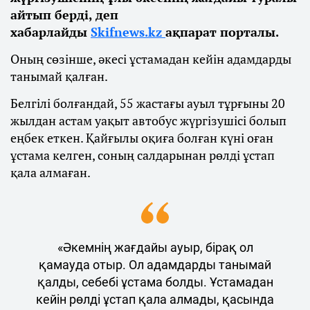
айтып берді, деп
хабарлайды
Skifnews.kz
ақпарат порталы.
Оның сөзінше, әкесі ұстамадан кейін адамдарды
танымай қалған.
Белгілі болғандай, 55 жастағы ауыл тұрғыны 20
жылдан астам уақыт автобус жүргізушісі болып
еңбек еткен. Қайғылы оқиға болған күні оған
ұстама келген, соның салдарынан рөлді ұстап
қала алмаған.
«Әкемнің жағдайы ауыр, бірақ ол
қамауда отыр. Ол адамдарды танымай
қалды, себебі ұстама болды. Ұстамадан
кейін рөлді ұстап қала алмады, қасында