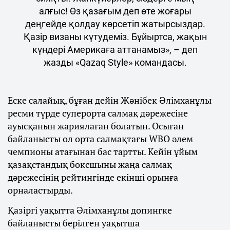
алғыс! Өз қазағым деп өте жоғары
деңгейде қолдау көрсетіп жатырсыздар.
Қазір визаны күтудеміз. Бұйыртса, жақын
күндері Америкаға аттанамыз», – деп
жазды «Qazaq Style» командасы.
Еске салайық, бұған дейін Жәнібек Әлімханұлы
ресми түрде суперорта салмақ дәрежесіне
ауысқанын жариялаған болатын. Осыған
байланысты ол орта салмақтағы WBO әлем
чемпионы атағынан бас тартты. Кейін ұйым
қазақстандық боксшыны жаңа салмақ
дәрежесінің рейтингінде екінші орынға
орналастырды.
Қазіргі уақытта Әлімханұлы допингке
байланысты берілген уақытша