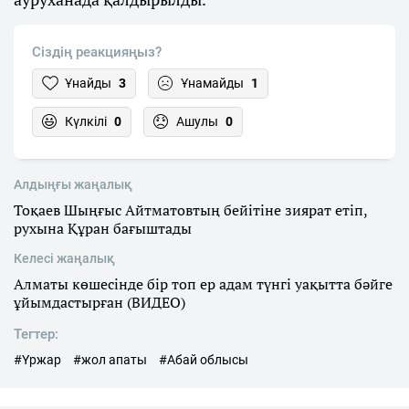
Сіздің реакцияңыз?
Ұнайды
3
Ұнамайды
1
Күлкілі
0
Ашулы
0
Алдыңғы жаңалық
Тоқаев Шыңғыс Айтматовтың бейітіне зиярат етіп,
рухына Құран бағыштады
Келесі жаңалық
Алматы көшесінде бір топ ер адам түнгі уақытта бәйге
ұйымдастырған (ВИДЕО)
Тегтер:
#Үржар
#жол апаты
#Абай облысы