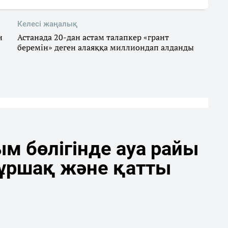
Келесі жаңалық
н
Астанада 20-дан астам талапкер «грант
беремін» деген алаяққа миллиондап алданды
м бөлігінде ауа райы
бұршақ және қатты