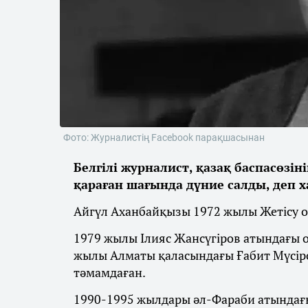
Фото: Журналистің Facebook парақшасынан
Белгілі журналист, қазақ баспасөзін
қараған шағында дүние салды, деп 
Айгүл Аханбайқызы 1972 жылы Жетісу о
1979 жылы Ілияс Жансүгіров атындағы 
жылы Алматы қаласындағы Ғабит Мүсіро
тәмамдаған.
1990-1995 жылдары әл-Фараби атындағы