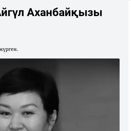
 Айгүл Аханбайқызы
жүрген.