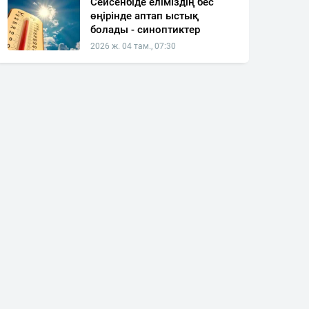
Сейсенбіде еліміздің бес
өңірінде аптап ыстық
болады - синоптиктер
2026 ж. 04 там., 07:30