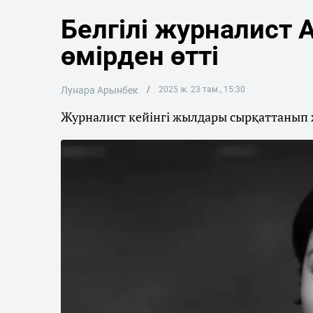
Белгілі журналист
өмірден өтті
Лунара Арынбек
2025 ж. 23 там., 15:30
Журналист кейінгі жылдары сырқаттанып 