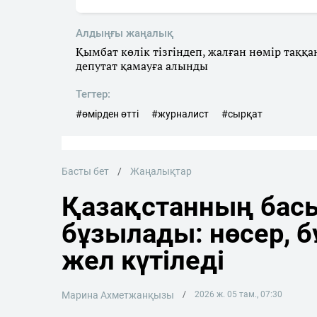
Алдыңғы жаңалық
Қымбат көлік тізгіндеп, жалған нөмір таққа
депутат қамауға алынды
Тегтер:
#өмірден өтті
#журналист
#сырқат
Басты бет
Жаңалықтар
Қазақстанның басы
бұзылады: нөсер, 
жел күтіледі
Марина Ахметжанқызы
2026 ж. 05 там., 07:30