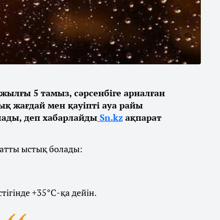
жылғы 5 тамыз, сәрсенбіге арналған
қ жағдай мен қауіпті ауа райы
ды, деп хабарлайды
Sn.kz
ақпарат
қатты ыстық болады:
ігінде +35°С-қа дейін.