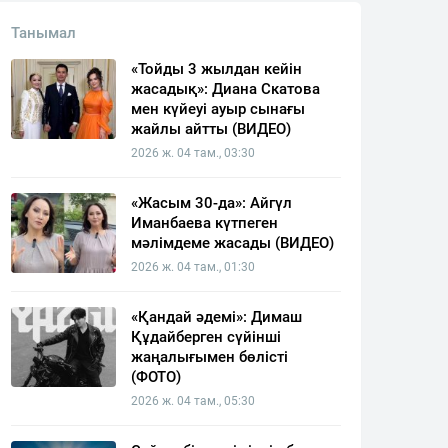
Танымал
«Тойды 3 жылдан кейін
жасадық»: Диана Скатова
мен күйеуі ауыр сынағы
жайлы айтты (ВИДЕО)
2026 ж. 04 там., 03:30
«Жасым 30-да»: Айгүл
Иманбаева күтпеген
мәлімдеме жасады (ВИДЕО)
2026 ж. 04 там., 01:30
«Қандай әдемі»: Димаш
Құдайберген сүйінші
жаңалығымен бөлісті
(ФОТО)
2026 ж. 04 там., 05:30