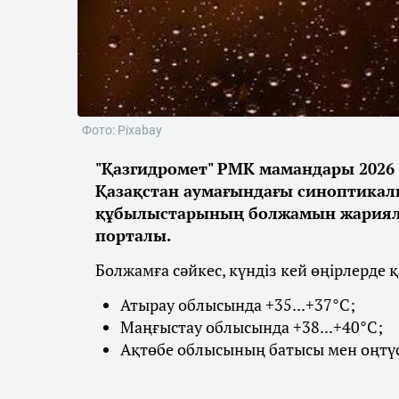
Фото: Pixabay
"Қазгидромет" РМК мамандары 2026 
Қазақстан аумағындағы синоптикалы
құбылыстарының болжамын жарияла
порталы.
Болжамға сәйкес, күндіз кей өңірлерде 
Атырау облысында +35...+37°С;
Маңғыстау облысында +38...+40°С;
Ақтөбе облысының батысы мен оңтүст