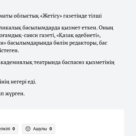
маты облыстық «Жетісу» газетінде тілші
убликалық басылымдарда қызмет еткен. Оның
амдық-саяси газеті, «Қазақ әдебиеті»,
тан» басылымдарында бөлім редакторы, бас
стеген.
академиялық театрында баспасөз қызметінің
нің иегері еді.
п жүрген.
үлкілі
0
Ашулы
0