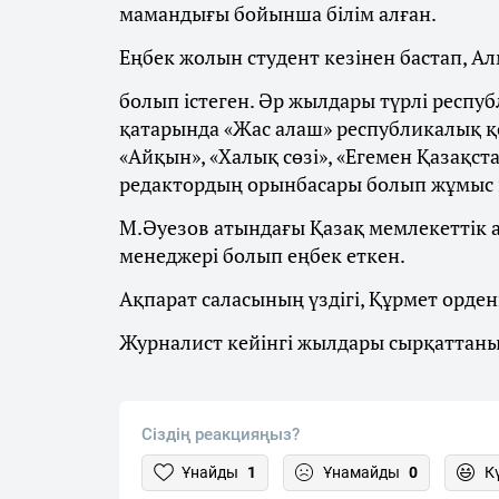
мамандығы бойынша білім алған.
Еңбек жолын студент кезінен бастап, Ал
болып істеген. Әр жылдары түрлі респ
қатарында «Жас алаш» республикалық қоғ
«Айқын», «Халық сөзі», «Егемен Қазақс
редактордың орынбасары болып жұмыс і
М.Әуезов атындағы Қазақ мемлекеттік 
менеджері болып еңбек еткен.
Ақпарат саласының үздігі, Құрмет ордені
Журналист кейінгі жылдары сырқаттаны
Сіздің реакцияңыз?
Ұнайды
1
Ұнамайды
0
К