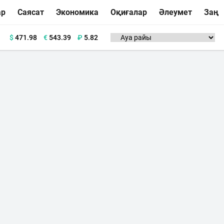
ар
Саясат
Экономика
Оқиғалар
Әлеумет
Заң
$
471.98
€
543.39
₽
5.82