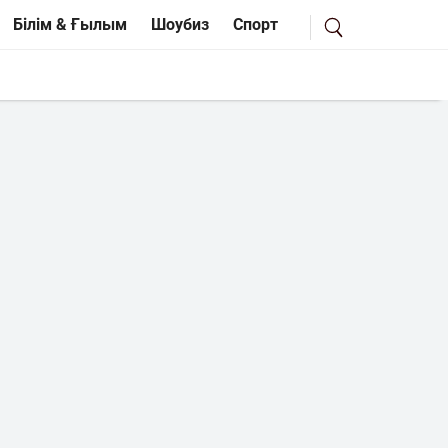
Білім & Ғылым
Шоубиз
Спорт