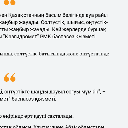
ен Қазақстанның басым бөлігінде ауа райы
жаңбыр жауады. Солтүстік, шығыс, оңтүстік-
тты жаңбыр жауады. Кей жерлерде бұршақ
ы "Қазгидромет" РМК баспасөз қызметі.
нда, солтүстік-батысында және оңтүстігінде
, оңтүстікте шаңды дауыл соғуы мүмкін", –
мет" баспасөз қызметі.
 өңірінде өрт қаупі сақталады.
қстан облысы, Ұлытау және Абай облыстары,