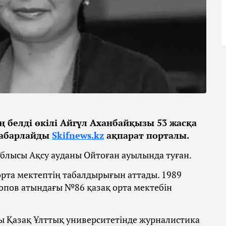
ің белді өкілі Айгүл Аханбайқызы 53 жасқа
хабарлайды
Skifnews.kz
ақпарат порталы.
блысы Ақсу ауданы Ойтоған ауылында туған.
орта мектептің табалдырығын аттады. 1989
пов атындағы №86 қазақ орта мектебін
 Қазақ Ұлттық университетінде журналистика