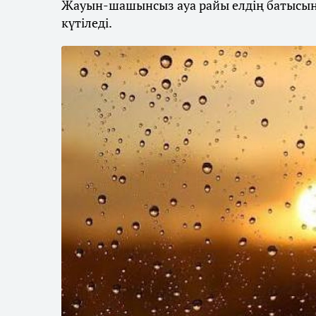
Жауын-шашынсыз ауа райы елдің батысынд
күтіледі.