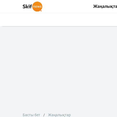
Жаңалықт
Басты бет
Жаңалықтар