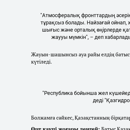
"Атмосфералық фронттардың әсерін
тұрақсыз болады. Найзағай ойнап, 
шығыс және орталық өңірлерде қа
жаууы мүмкін", – деп хабарлад
Жауын-шашынсыз ауа райы елдің батысы
күтіледі.
"Республика бойынша жел күшейеді
деді "Қазгидро
Болжамға сәйкес, Қазақстанның бірқатар
Өрт қаупі жоғары деңгей:
Батыс Қаза