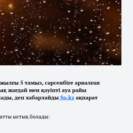
жылғы 5 тамыз, сәрсенбіге арналған
қ жағдай мен қауіпті ауа райы
ды, деп хабарлайды
Sn.kz
ақпарат
қатты ыстық болады: