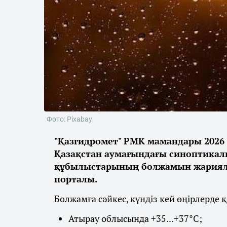
Фото: Pixabay
"Қазгидромет" РМК мамандары 2026 
Қазақстан аумағындағы синоптикалы
құбылыстарының болжамын жарияла
порталы.
Болжамға сәйкес, күндіз кей өңірлерде 
Атырау облысында +35...+37°С;