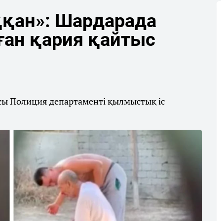
ққан»: Шардарада
ан қария қайтыс
ысы Полиция департаменті қылмыстық іс