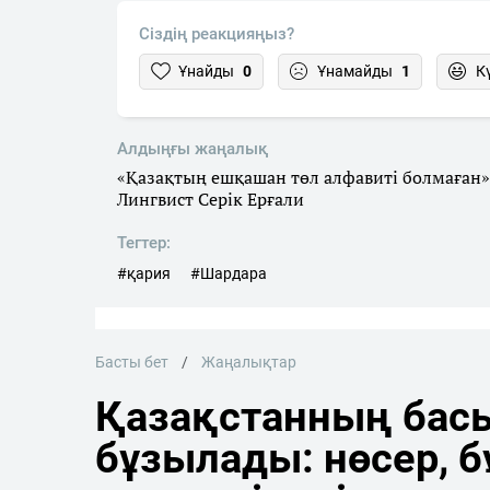
Сіздің реакцияңыз?
Ұнайды
0
Ұнамайды
1
К
Алдыңғы жаңалық
«Қазақтың ешқашан төл алфавиті болмаған»
Лингвист Серік Ерғали
Тегтер:
#қария
#Шардара
Басты бет
Жаңалықтар
Қазақстанның басы
бұзылады: нөсер, 