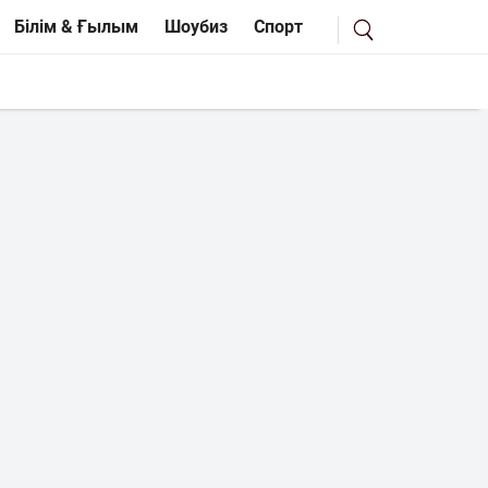
Білім & Ғылым
Шоубиз
Спорт