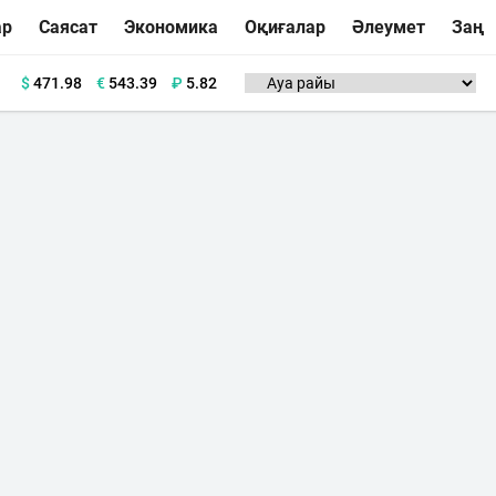
ар
Саясат
Экономика
Оқиғалар
Әлеумет
Заң
$
471.98
€
543.39
₽
5.82