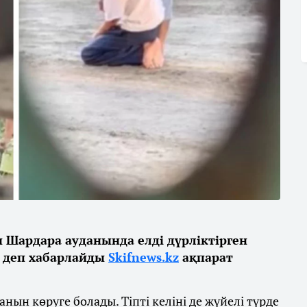
 Шардара ауданында елді дүрліктірген
, деп хабарлайды
Skifnews.kz
ақпарат
нын көруге болады. Тіпті келіні де жүйелі түрде