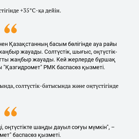
ігінде +35°С-қа дейін.
ен Қазақстанның басым бөлігінде ауа райы
жаңбыр жауады. Солтүстік, шығыс, оңтүстік-
тты жаңбыр жауады. Кей жерлерде бұршақ
ы "Қазгидромет" РМК баспасөз қызметі.
нда, солтүстік-батысында және оңтүстігінде
, оңтүстікте шаңды дауыл соғуы мүмкін", –
мет" баспасөз қызметі.