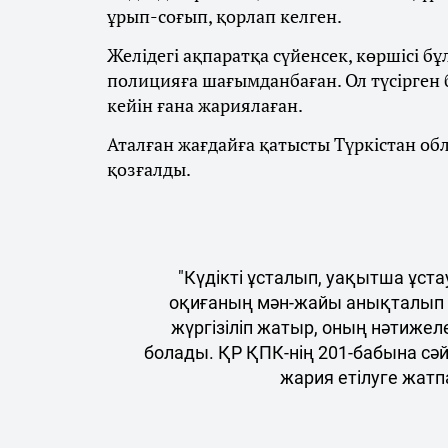
ұрып-соғып, қорлап келген.
Желідегі ақпаратқа сүйенсек, көршісі б
полицияға шағымданбаған. Ол түсірген
кейін ғана жариялаған.
Аталған жағдайға қатысты Түркістан о
қозғалды.
"Күдікті ұсталып, уақытша ұст
оқиғаның мән-жайы анықталып 
жүргізіліп жатыр, оның нәтиже
болады. ҚР ҚПК-нің 201-бабына сәй
жария етілуге жатпа