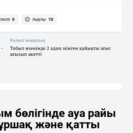
үлкілі
0
Ашулы
10
Келесі жаңалық
 -
Тобыл өзенінде 2 адам мінген қайықты ағыс
ағызып әкетті
м бөлігінде ауа райы
бұршақ және қатты