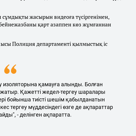
ұл сұмдықты жасырын видеоға түсіргенімен,
 бейнежазбаны қарт азаппен көз жұмғаннан
блысы Полиция департаменті қылмыстық іс
ау изоляторына қамауға алынды. Болған
жатыр. Қажетті жедел-тергеу шаралары
лері бойынша тиісті шешім қабылданатын
кес тергеу мүддесіндегі өзге де ақпараттар
йды", - делінген ақпаратта.