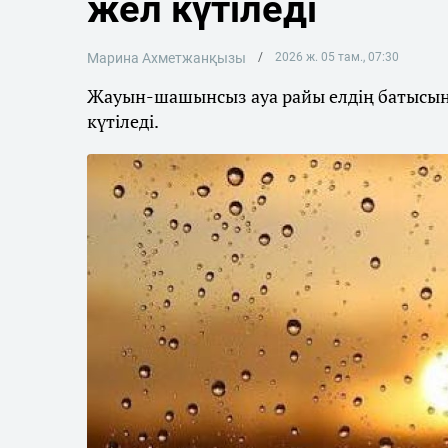
жел күтіледі
Марина Ахметжанқызы
2026 ж. 05 там., 07:30
Жауын-шашынсыз ауа райы елдің батысынд
күтіледі.