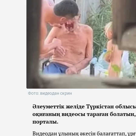
Фото: видеодан скрин
Әлеуметтік желіде Түркістан облысы
оқиғаның видеосы тараған болатын
порталы.
Видеодан ұлының әкесін балағаттап, ұрға