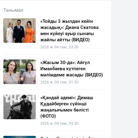
Танымал
«Тойды 3 жылдан кейін
жасадық»: Диана Скатова
мен күйеуі ауыр сынағы
жайлы айтты (ВИДЕО)
2026 ж. 04 там., 03:30
«Жасым 30-да»: Айгүл
Иманбаева күтпеген
мәлімдеме жасады (ВИДЕО)
2026 ж. 04 там., 01:30
«Қандай әдемі»: Димаш
Құдайберген сүйінші
жаңалығымен бөлісті
(ФОТО)
2026 ж. 04 там., 05:30