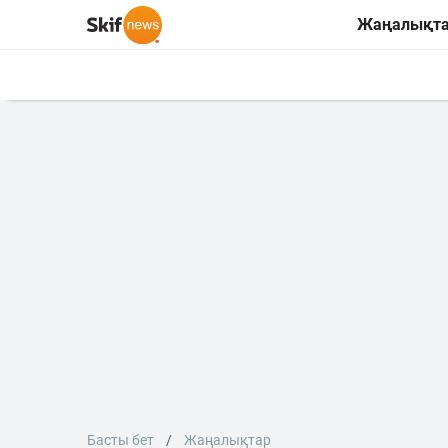
Жаңалықт
Басты бет
Жаңалықтар