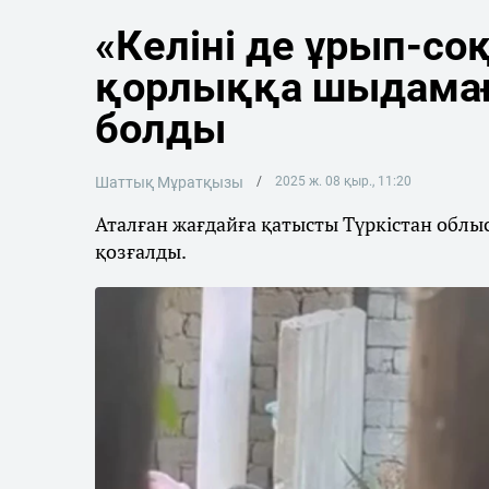
«Келіні де ұрып-со
қорлыққа шыдамағ
болды
Шаттық Мұратқызы
2025 ж. 08 қыр., 11:20
Аталған жағдайға қатысты Түркістан обл
қозғалды.