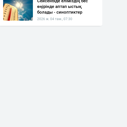
Сейсенбіде еліміздің бес
өңірінде аптап ыстық
болады - синоптиктер
2026 ж. 04 там., 07:30