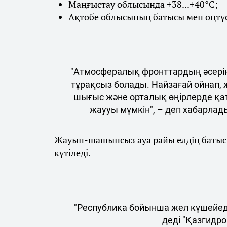
Маңғыстау облысында +38...+40°С;
Ақтөбе облысының батысы мен оңтүст
"Атмосфералық фронттардың әсерін
тұрақсыз болады. Найзағай ойнап, 
шығыс және орталық өңірлерде қа
жаууы мүмкін", – деп хабарлад
Жауын-шашынсыз ауа райы елдің батысы
күтіледі.
"Республика бойынша жел күшейеді
деді "Қазгидро