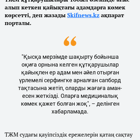
алып кеткен қайықтағы адамдарға көмек
көрсетті, деп жазады
Skifnews.kz
ақпарат
порталы.
"Қысқа мерзімде шақырту бойынша
оқиға орнына келген құтқарушылар
қайықпен ер адам мен әйел отырған
үрлемелі серфингке арналған сапборд
тақтасына жетіп, оларды жағаға аман-
есен жеткізді. Оларға медициналық
көмек қажет болған жоқ", – делінген
хабарламада.
ТЖМ судағы қауіпсіздік ережелерін қатаң сақтау