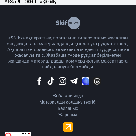
#Тобыл
#өзен
#қайық
«SN.kz» ақпараттық порталына гиперсілтеме жасалған
жағдайда ғана материалдарды қолдануға рұқсат етіледі.
Ақпараттан дәйексөз алынғанда міндетті түрде сілтеме
жасалуы тиіс. Жазбаша түрде рұқсат берілмеген
жағдайда материалдарды коммерциялық мақсаттарға
пайдалануға болмайды.
Жоба жайында
Материалды қолдану тәртібі
Байланыс
Жарнама