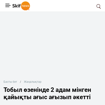
Басты бет
Жаңалықтар
Тобыл өзенінде 2 адам мінген
қайықты ағыс ағызып әкетті