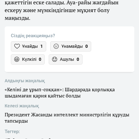
қажеттігін еске салады. Ауа-райы жағдайын
ескеру және мүмкіндігінше мұқият болу
маңызды.
Сіздің реакцияңыз?
Ұнайды
1
Ұнамайды
0
Күлкілі
0
Ашулы
0
Алдыңғы жаңалық
«Келіні де ұрып-соққан»: Шардарада қорлыққа
шыдамаған қария қайтыс болды
Келесі жаңалық
Президент Жасанды интеллект министрлігін құруды
тапсырды
Тегтер: