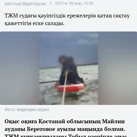
Шаттық Мұратқызы
2025 ж. 08 қыр., 12:00
ТЖМ судағы қауіпсіздік ережелерін қатаң сақтау
қажеттігін еске салады.
Фото: видеодан скрин
Оқыс оқиға Қостанай облысының Майлин
ауданы Береговое ауылы маңында болған.
ТЖМ құтқарушылары Тобыл өзенінде ағыс