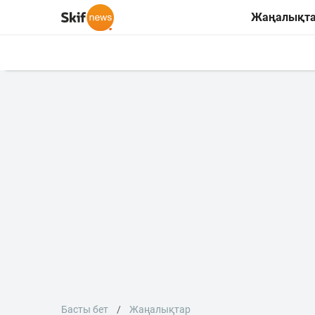
Жаңалықт
Басты бет
Жаңалықтар