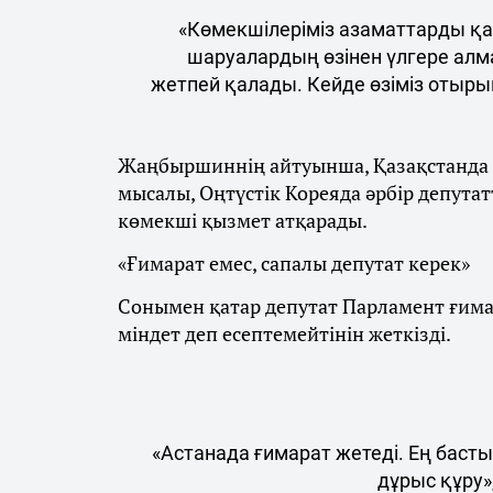
«Көмекшілеріміз азаматтарды қ
шаруалардың өзінен үлгере алм
жетпей қалады. Кейде өзіміз отырып,
Жаңбыршиннің айтуынша, Қазақстанда бір
мысалы, Оңтүстік Кореяда әрбір депутат
көмекші қызмет атқарады.
«Ғимарат емес, сапалы депутат керек»
Сонымен қатар депутат Парламент ғимар
міндет деп есептемейтінін жеткізді.
«Астанада ғимарат жетеді. Ең бас
дұрыс құру»