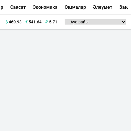
ар
Саясат
Экономика
Оқиғалар
Әлеумет
Заң
$
469.93
€
541.64
₽
5.71