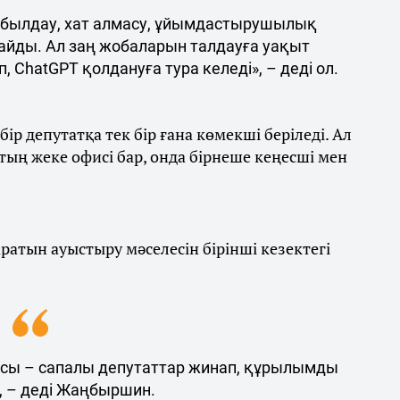
абылдау, хат алмасу, ұйымдастырушылық
айды. Ал заң жобаларын талдауға уақыт
 ChatGPT қолдануға тура келеді», – деді ол.
 депутатқа тек бір ғана көмекші беріледі. Ал
тың жеке офисі бар, онда бірнеше кеңесші мен
атын ауыстыру мәселесін бірінші кезектегі
тысы – сапалы депутаттар жинап, құрылымды
, – деді Жаңбыршин.