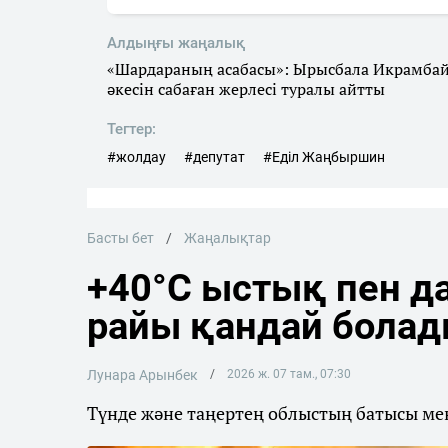
Алдыңғы жаңалық
«Шардараның асабасы»: Ырысбала Икрамба
әкесін сабаған жерлесі туралы айтты
Тегтер:
#жолдау
#депутат
#Еділ Жаңбыршин
Басты бет
Жаңалықтар
+40°C ыстық пен да
райы қандай бола
Лунара Арынбек
2026 ж. 07 там., 07:30
Түнде және таңертең облыстың батысы мен 