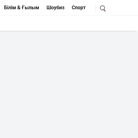
Білім & Ғылым
Шоубиз
Спорт