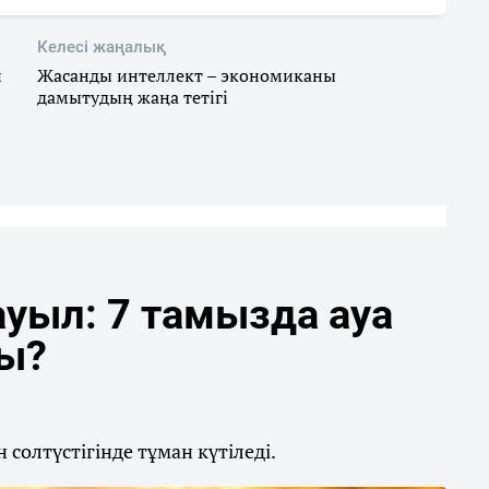
Келесі жаңалық
й
Жасанды интеллект – экономиканы
дамытудың жаңа тетігі
уыл: 7 тамызда ауа
ды?
солтүстігінде тұман күтіледі.