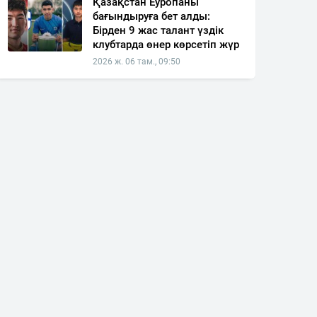
Қазақстан Еуропаны
бағындыруға бет алды:
Бірден 9 жас талант үздік
клубтарда өнер көрсетіп жүр
2026 ж. 06 там., 09:50