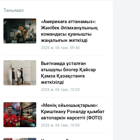
Танымал
«Америкаға аттанамыз»:
Жәнібек Әлімханұлының
командасы қуанышты
жаңалығын жеткізді
2026 ж. 06 там., 09:40
Вьетнамда ұсталған
атышулы блогер Қайсар
Қамза Қазақстанға
жеткізілді
2026 ж. 06 там., 10:20
«Менің ойыншықтарым»:
Криштиану Роналду қымбат
автопаркін көрсетті (ФОТО)
2026 ж. 06 там., 10:00