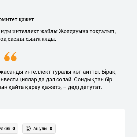
омитет қажет
анды интеллект жайлы Жолдауына тоқталып,
қ екенін сынға алды.
жасанды интеллект туралы көп айтты. Бірақ
Инвестициялар да дәл солай. Сондықтан бір
 қайта қарау қажет», – деді депутат.
үлкілі
0
Ашулы
0