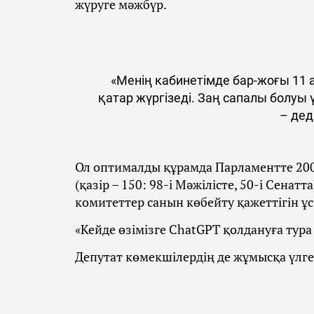
жүруге мәжбүр.
«Менің кабинетімде бар-жоғы 11 а
қатар жүргізеді. Заң сапалы болуы
– дед
Ол оптималды құрамда Парламентте 200-
(қазір – 150: 98-і Мәжілісте, 50-і Сена
комитеттер санын көбейту қажеттігін ұ
«Кейде өзімізге ChatGPT қолдануға тура
Депутат көмекшілердің де жұмысқа үлг