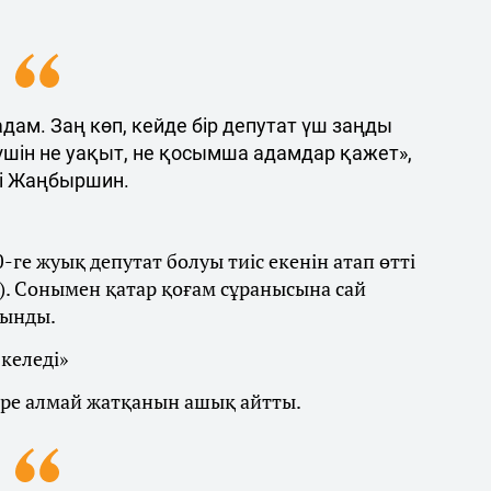
дам. Заң көп, кейде бір депутат үш заңды
 үшін не уақыт, не қосымша адамдар қажет»,
і Жаңбыршин.
ге жуық депутат болуы тиіс екенін атап өтті
тта). Сонымен қатар қоғам сұранысына сай
сынды.
 келеді»
ере алмай жатқанын ашық айтты.