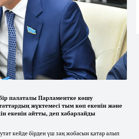
бір палаталы Парламентке көшу
таттардың жүктемесі тым көп екенін және
кін екенін айтты, деп хабарлайды
утат кейде бірден үш заң жобасын қатар алып