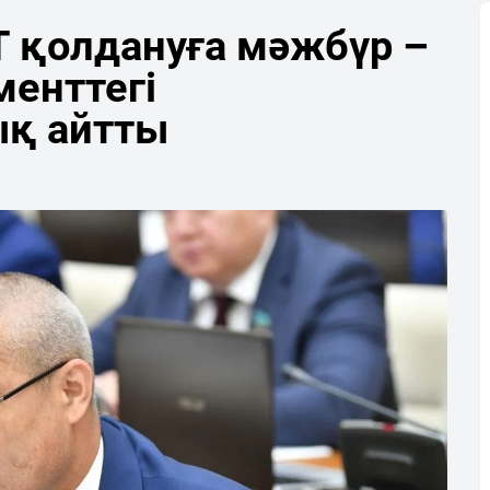
T қолдануға мәжбүр –
енттегі
қ айтты