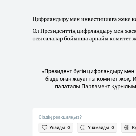
Цифрландыру мен инвестицияға жеке к
Ол Президенттің цифрландыру мен жас
осы салалар бойынша арнайы комитет жо
«Президент бүгін цифрландыру мен 
бізде оған жауапты комитет жоқ. 
палаталы Парламент құрылымын
Сіздің реакцияңыз?
Ұнайды
0
Ұнамайды
0
К