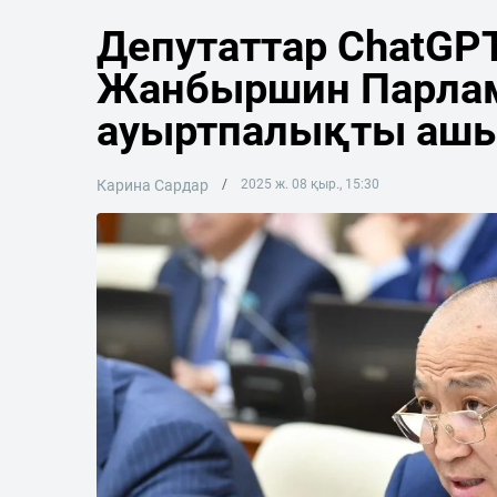
Депутаттар ChatGP
Жанбыршин Парлам
ауыртпалықты ашы
Карина Сардар
2025 ж. 08 қыр., 15:30