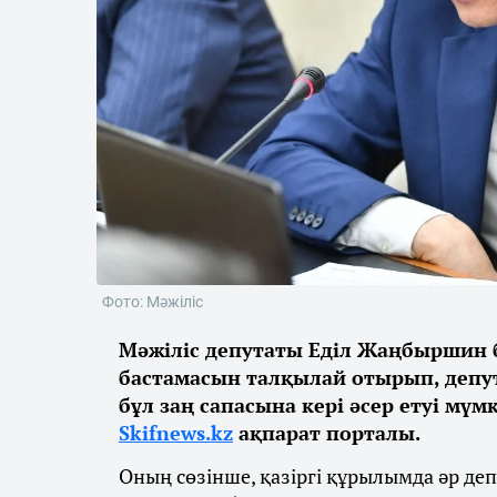
Фото: Мәжіліс
Мәжіліс депутаты Еділ Жаңбыршин 
бастамасын талқылай отырып, депу
бұл заң сапасына кері әсер етуі мүм
Skifnews.kz
ақпарат порталы.
Оның сөзінше, қазіргі құрылымда әр деп