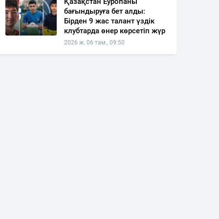
Қазақстан Еуропаны
бағындыруға бет алды:
Бірден 9 жас талант үздік
клубтарда өнер көрсетіп жүр
2026 ж. 06 там., 09:50