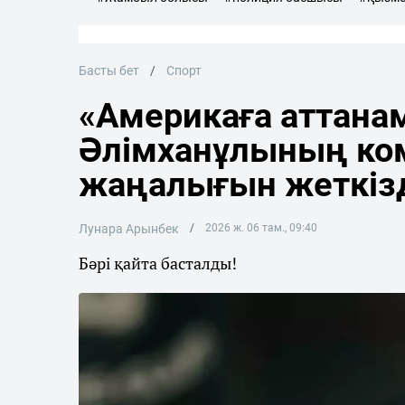
Басты бет
Спорт
«Америкаға аттана
Әлімханұлының ко
жаңалығын жеткіз
Лунара Арынбек
2026 ж. 06 там., 09:40
Бәрі қайта басталды!