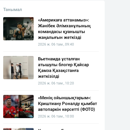
Танымал
«Америкаға аттанамыз»:
Жәнібек Әлімханұлының
командасы қуанышты
жаңалығын жеткізді
2026 ж. 06 там., 09:40
Вьетнамда ұсталған
атышулы блогер Қайсар
Қамза Қазақстанға
жеткізілді
2026 ж. 06 там., 10:20
«Менің ойыншықтарым»:
Криштиану Роналду қымбат
автопаркін көрсетті (ФОТО)
2026 ж. 06 там., 10:00