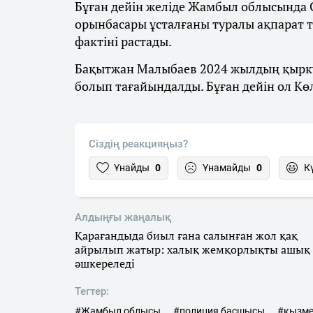
Бұған дейін желіде Жамбыл облысында 
орынбасары ұсталғаны туралы ақпарат т
фактіні растады.
Бақытжан Малыбаев 2024 жылдың қырк
болып тағайындалды. Бұған дейін ол Кө
Сіздің реакцияңыз?
Ұнайды
0
Ұнамайды
0
К
Алдыңғы жаңалық
Қарағандыда биыл ғана салынған жол қақ
айрылып жатыр: халық жемқорлықты ашық
әшкереледі
Тегтер:
#Жамбыл облысы
#полиция басшысы
#қызме