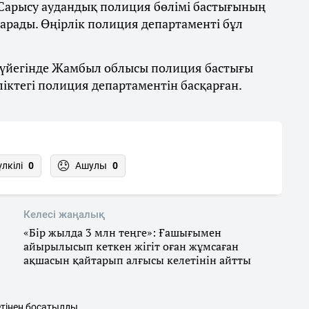
Сарысу аудандық полиция бөлімі бастығының
арады. Өңірлік полиция департаменті бұл
үйегінде Жамбыл облысы полиция бастығы
ліктегі полиция департаментін басқарған.
үлкілі
0
Ашулы
0
Келесі жаңалық
«Бір жылда 3 млн теңге»: Ғашығымен
айырылысып кеткен жігіт оған жұмсаған
ақшасын қайтарып алғысы келетінін айтты
тінен босатылды