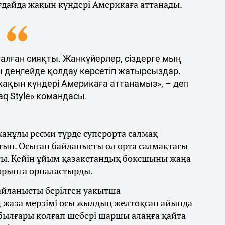
ғдайда жақын күндері Америкаға аттанады.
талған сияқты. Жанкүйерлер, сіздерге мың
ы деңгейде қолдау көрсетіп жатырсыздар.
 жақын күндері Америкаға аттанамыз», – деп
q Style» командасы.
ханұлы ресми түрде суперорта салмақ
тын. Осыған байланысты ол орта салмақтағы
ты. Кейін ұйым қазақстандық боксшыны жаңа
 орынға орналастырды.
байланысты берілген уақытша
 жаза мерзімі осы жылдың желтоқсан айында
 былғары қолғап шебері шаршы алаңға қайта