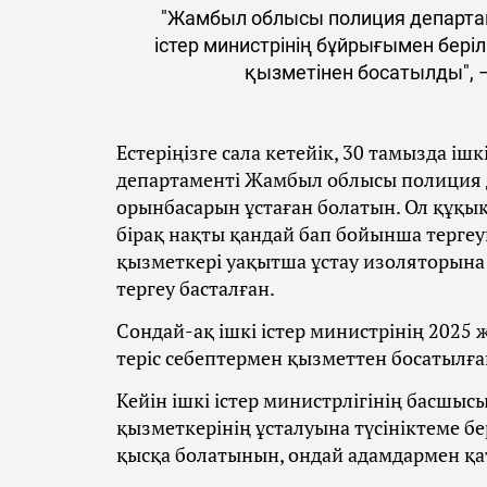
"Жамбыл облысы полиция департам
істер министрінің бұйрығымен бер
қызметінен босатылды", –
Естеріңізге сала кетейік, 30 тамызда ішк
департаменті Жамбыл облысы полиция 
орынбасарын ұстаған болатын. Ол құқыққ
бірақ нақты қандай бап бойынша терге
қызметкері уақытша ұстау изоляторына 
тергеу басталған.
Сондай-ақ ішкі істер министрінің 2025
теріс себептермен қызметтен босатылғ
Кейін ішкі істер министрлігінің басш
қызметкерінің ұсталуына түсініктеме б
қысқа болатынын, ондай адамдармен қат