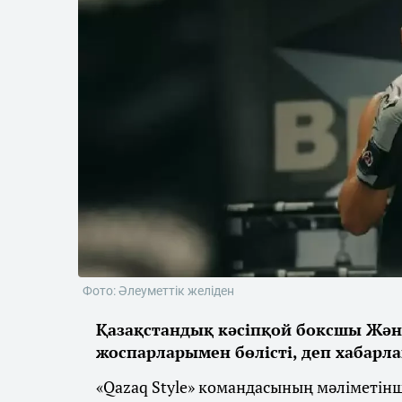
Фото: Әлеуметтік желіден
Қазақстандық кәсіпқой боксшы Жән
жоспарларымен бөлісті, деп хабарл
«Qazaq Style» командасының мәліметін