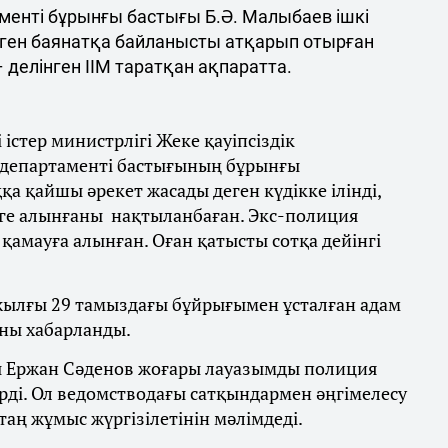
енті бұрынғы бастығы Б.Ә. Малыбаев ішкі
ілген баянатқа байланысты атқарып отырған
 делінген ІІМ таратқан ақпаратта.
і істер министрлігі Жеке қауіпсіздік
департаменті бастығының бұрынғы
а қайшы әрекет жасады деген күдікке ілінді,
уге алынғаны нақтыланбаған. Экс-полиция
қамауға алынған. Оған қатысты сотқа дейінгі
 жылғы 29 тамыздағы бұйрығымен ұсталған адам
аны хабарланды.
ысы Ержан Сәденов жоғары лауазымды полиция
ерді. Ол ведомстводағы сатқындармен әңгімелесу
аң жұмыс жүргізілетінін мәлімдеді.