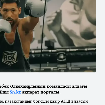
ібек Әлімханұлының командасы алдағы
айды
Sn.kz
ақпарат порталы.
ше, қазақстандық боксшы қазір АҚШ визасын