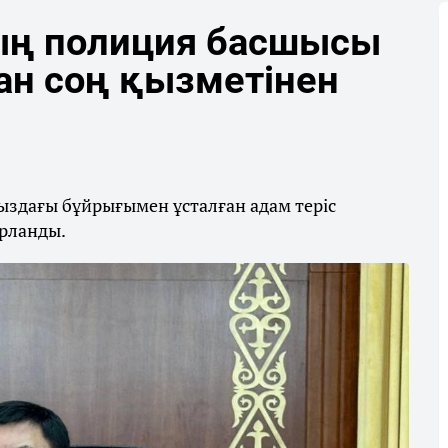
ң полиция басшысы
ан соң қызметінен
мыздағы бұйрығымен ұсталған адам теріс
рланды.