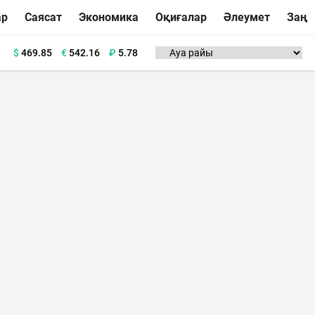
ар
Саясат
Экономика
Оқиғалар
Әлеумет
Заң
$
469.85
€
542.16
₽
5.78