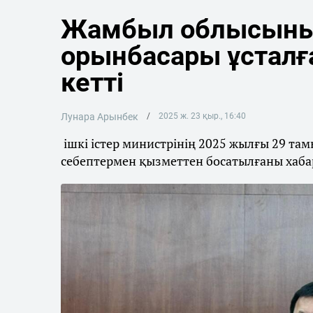
Жамбыл облысыны
орынбасары ұсталғ
кетті
Лунара Арынбек
2025 ж. 23 қыр., 16:40
ішкі істер министрінің 2025 жылғы 29 та
себептермен қызметтен босатылғаны хаба