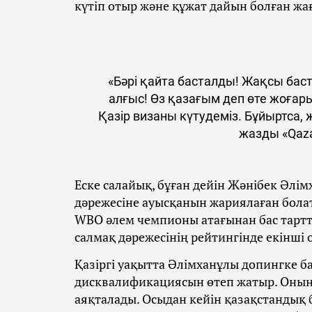
күтіп отыр және құжат дайын болған жа
«Бәрі қайта басталды! Жақсы бас
алғыс! Өз қазағым деп өте жоғар
Қазір визаны күтудеміз. Бұйыртса,
жазды «Qaza
Еске салайық, бұған дейін Жәнібек Әлім
дәрежесіне ауысқанын жариялаған бола
WBO әлем чемпионы атағынан бас тарт
салмақ дәрежесінің рейтингінде екінші
Қазіргі уақытта Әлімханұлы допингке 
дисквалификациясын өтеп жатыр. Оның
аяқталады. Осыдан кейін қазақстандық