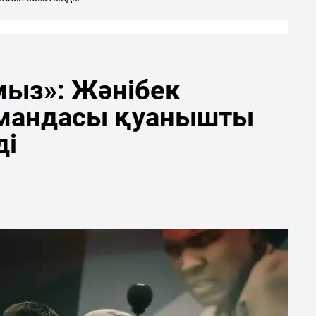
мыз»: Жәнібек
мандасы қуанышты
ді