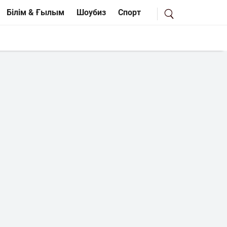
Білім & Ғылым
Шоубиз
Спорт