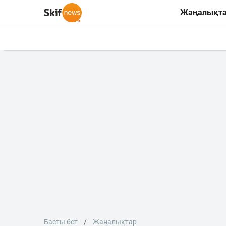
Жаңалықт
Басты бет
Жаңалықтар