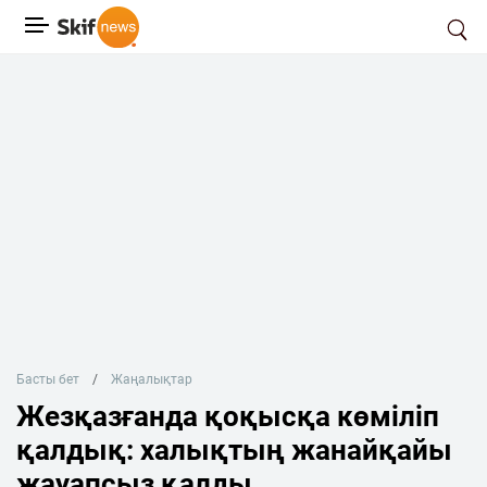
Басты бет
Жаңалықтар
Жезқазғанда қоқысқа көміліп
қалдық: халықтың жанайқайы
жауапсыз қалды