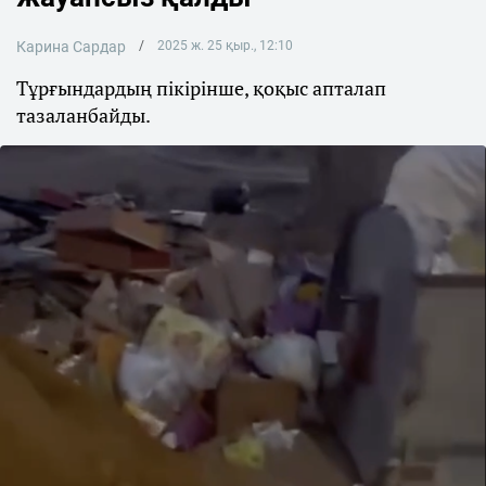
Карина Сардар
2025 ж. 25 қыр., 12:10
Тұрғындардың пікірінше, қоқыс апталап
тазаланбайды.