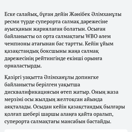
Еске салайық, бұған дейін Жәнібек Әлімханұлы
ресми түрде суперорта салмақ дәрежесіне
ауысқанын жариялаған болатын. Осыған
байланысты ол орта салмақтағы WBO әлем
чемпионы атағынан бас тартты. Кейін ұйым
қазақстандық боксшыны жаңа салмақ
дәрежесінің рейтингінде екінші орынға
орналастырды.
Қазіргі уақытта Әлімханұлы допингке
байланысты берілген уақытша
дисквалификациясын өтеп жатыр. Оның жаза
мерзімі осы жылдың желтоқсан айында
аяқталады. Осыдан кейін қазақстандық былғары
қолғап шебері шаршы алаңға қайта оралып,
суперорта салмақтағы мансабын бастайды.