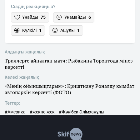
Сіздің реакцияңыз?
Ұнайды
75
Ұнамайды
6
Күлкілі
1
Ашулы
1
Алдыңғы жаңалық
Триллерге айналған матч: Рыбакина Торонтода мінез
көрсетті
Келесі жаңалық
«Менің ойыншықтарым»: Криштиану Роналду қымбат
автопаркін көрсетті (ФОТО)
Тегтер:
#Америка
#жекпе-жек
#Жәнібек Әлімханұлы