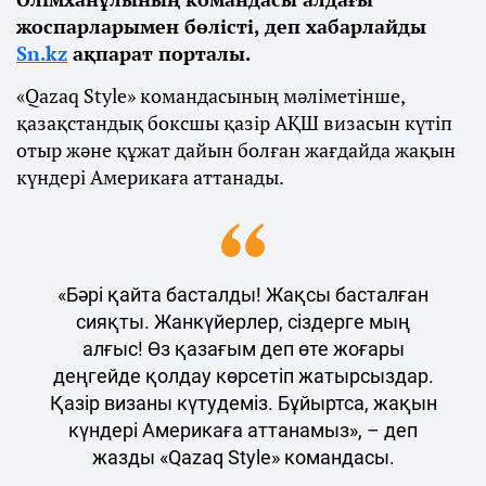
жоспарларымен бөлісті, деп хабарлайды
Sn.kz
ақпарат порталы.
«Qazaq Style» командасының мәліметінше,
қазақстандық боксшы қазір АҚШ визасын күтіп
отыр және құжат дайын болған жағдайда жақын
күндері Америкаға аттанады.
«Бәрі қайта басталды! Жақсы басталған
сияқты. Жанкүйерлер, сіздерге мың
алғыс! Өз қазағым деп өте жоғары
деңгейде қолдау көрсетіп жатырсыздар.
Қазір визаны күтудеміз. Бұйыртса, жақын
күндері Америкаға аттанамыз», – деп
жазды «Qazaq Style» командасы.