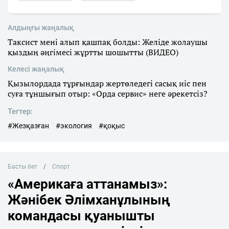
Алдыңғы жаңалық
Таксист мені алып қашпақ болды: Желіде жолаушы
қыздың әңгімесі жұртты шошытты (ВИДЕО)
Келесі жаңалық
Қызылордада тұрғындар жертөледегі сасық иіс пен
суға тұншығып отыр: «Орда сервис» неге әрекетсіз?
Тегтер:
#Жезқазған
#экология
#қоқыс
Басты бет
Спорт
«Америкаға аттанамыз»:
Жәнібек Әлімханұлының
командасы қуанышты