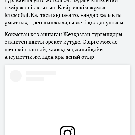
темір жәшік қоятын. Қазір ешкім жұмыс
істемейді. Қалтасы ақшаға толғандар халықты
ұмытты», – деп қынжылады желі қолданушысы.
Қоқыстан көз ашпаған Жезқазған тұрғындары
биліктен нақты әрекет күтуде. Әзірге мәселе
шешімін таппай, халықтың жанайқайы
әлеуметтік желіден ары аспай отыр