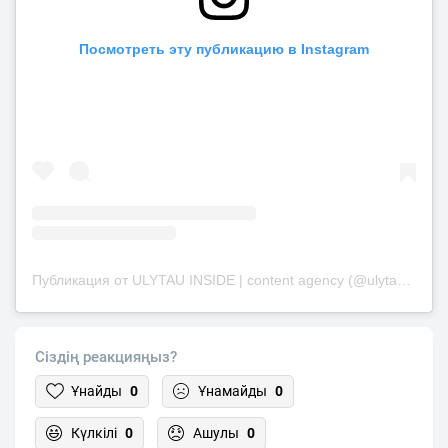
Посмотреть эту публикацию в Instagram
Публикация от ULYTAU INSIDE | content agency (@ulytau_inside)
Сіздің реакцияңыз?
Ұнайды
0
Ұнамайды
0
Күлкілі
0
Ашулы
0