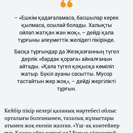
– «Ешкім қадағаламаса, басшылар керек
қылмаса, осылай болады. Халықты
ойлап жатқан жан жоқ», – дейді қала
тұрғыны әлеуметтік желідегі пікірінде.
Басқа тұрғындар да Жезқазғанның түгел
дерлік «бардак қораға» айналғанын
айтады. «Қала түгел қоқысқа көміліп
жатыр. Бүкіл ауаны сасытты. Мусор
тастайтын жер жоқ», – дейді жергілікті
тұрғын.
Кейбір пікір иелері қаланың мәртебесі облыс
орталығы болғанымен, тазалық жұмыстары
атымен жоқ екенін жазған. «Үш-ақ контейнер
тұр. Қанша үйге жетеді ол? Бұрын кішкентай