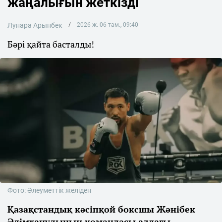
жаңалығын жеткізді
Лунара Арынбек
2026 ж. 06 там., 09:40
Бәрі қайта басталды!
Фото: Әлеуметтік желіден
Қазақстандық кәсіпқой боксшы Жәнібек
Әлімханұлының командасы алдағы