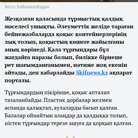
Фото: Бейнежазбадан
Жезқазған қаласында тұрмыстық қалдық
мәселесі ушықты. Әлеуметтік желіде тараған
бейнежазбаларда қоқыс контейнерлерінің
лық толып, қоқыстың көшеге жайылғаны
анық көрінеді. Қала тұрғындары бұл
жағдайға наразы болып, билікке бірнеше
рет шағымданғанымен, нәтиже жоқ екенін
айтады, деп хабарлайды
Skifnews.kz
ақпарат
порталы.
Тұрғындардың пікірінше, қоқыс апталап
тазаланбайды. Пластик дорбалар желмен
аспанда қалықтап, аулаларды басып қалған.
Балалар ойнайтын алаңдар да қалдыққа толып,
иістен тұрғындар терезе ашуға да қорқып қалған.