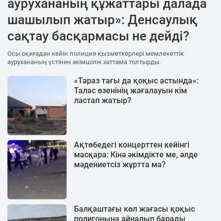
аурухананың құжаттары далада
шашылып жатыр»: Денсаулық
сақтау басқармасы не дейді?
Осы оқиғадан кейін полиция қызметкерлері мемлекеттік
аурухананың үстінен әкімшілік хаттама толтырды.
«Тараз тағы да қоқыс астында»:
Талас өзенінің жағалауын кім
ластап жатыр?
Ақтөбедегі концерттен кейінгі
масқара: Кінә әкімдікте ме, әлде
мәдениетсіз жұртта ма?
Балқаштағы көл жағасы қоқыс
полигонына айналып барады