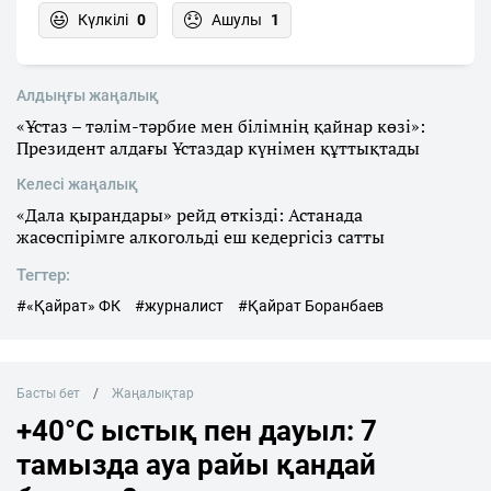
Күлкілі
0
Ашулы
1
Алдыңғы жаңалық
«Ұстаз – тәлім-тәрбие мен білімнің қайнар көзі»:
Президент алдағы Ұстаздар күнімен құттықтады
Келесі жаңалық
«Дала қырандары» рейд өткізді: Астанада
жасөспірімге алкогольді еш кедергісіз сатты
Тегтер:
#«Қайрат» ФК
#журналист
#Қайрат Боранбаев
Басты бет
Жаңалықтар
+40°C ыстық пен дауыл: 7
тамызда ауа райы қандай