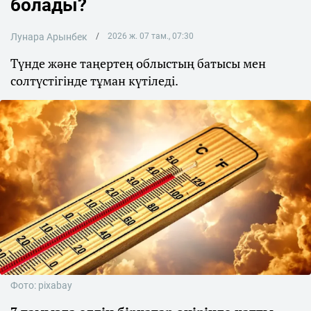
болады?
Лунара Арынбек
2026 ж. 07 там., 07:30
Түнде және таңертең облыстың батысы мен
солтүстігінде тұман күтіледі.
Фото: pixabay