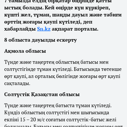
7 тамызда елдің бірқатар өңірінде қатты
ыстық болады. Кей өңірде күн күркіреп,
күшті жел, тұман, шаңды дауыл және табиғи
өрттің жоғары қаупі күтіледі, деп
хабарлайды
Sn.kz
ақпарат порталы.
8 облыста дауылды ескерту
Ақмола облысы
Түнде және таңертең облыстың батысы мен
солтүстігінде тұман күтіледі. Батысында төтенше
өрт қаупі, ал орталық бөлігінде жоғары өрт қаупі
сақталады.
Солтүстік Қазақстан облысы
Түнде және таңертең батыста тұман күтіледі.
Күндіз облыстың солтүстігі мен шығысында
екпіні 15 – 20 м/с соғатын солтүстік-батыс желі
болжанады. Батысы мен солтүстігінде жоғары өрт