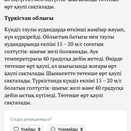
өрт қаупі сақталады.
Түркістан облысы
Күндіз таулы аудандарда өткінші жаңбыр жауып,
күн күркірейді. Облыстың батысы мен таулы
аудандарында екпіні 15 – 20 м/с соғатын
солтүстік-шығыс желі болжанады. Ауа
температурасы 40 градусқа дейін жетеді. Өңірде
төтенше өрт қаупі, ал шығысында жоғары өрт
қаупі сақталады. Шымкентте төтенше өрт қаупі
сақталады. Түркістанда күндіз екпіні 15 – 20 м/с
болатын солтүстік-шығыс желі және 40 градусқа
дейін ыстық күтіледі. Төтенше өрт қаупі
сақталады.
Сіздің реакцияңыз?
Ұнайды
0
Ұнамайды
0