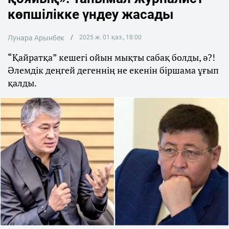
көпшілікке үндеу жасады
Лунара Арынбек
2025 ж. 01 қаз., 18:00
“Қайратқа” кешегі ойын мықты сабақ болды, ә?!
Әлемдік деңгей дегеннің не екенін біршама ұғып
қалды.