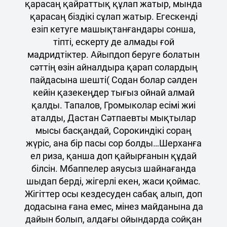
қарасаң қайраттық құлап жатыр, мында
қарасаң біздікі сұлап жатыр. Егескенді
езіп кетуге машықтанғандары сонша,
тіпті, ескерту де алмады ғой
мадридтіктер. Айыпдоп беруге болатын
сәттің өзін айналдыра қарап солардың
пайдасына шешті( Содан болар сәлден
кейін қазекеңдер тығыз ойнай алмай
қалды. Тапалов, Громыколар есімі жиі
аталды, Дастан Сәтпаевты мықтылар
мысы басқандай, Сорокиндікі сораң
жүріс, ана бір пасы сор болды…Шерханға
ел риза, қанша доп қайырғанын құдай
білсін. Мбаппелер аяусыз шайнағанда
шыдап берді, жігерлі екен, жаси қоймас.
Жігіттер осы кездесуден сабақ алып, доп
додасына ғана емес, мінез майданына да
дайын болып, алдағы ойындарда сойқан