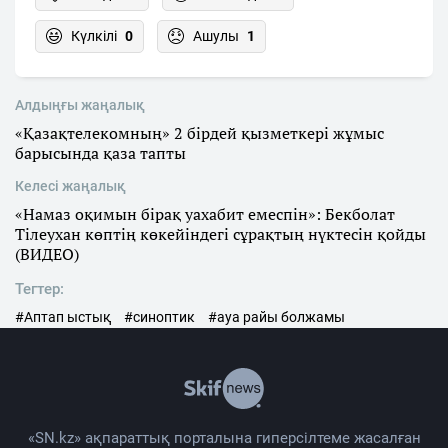
Күлкілі
0
Ашулы
1
Алдыңғы жаңалық
«Қазақтелекомның» 2 бірдей қызметкері жұмыс
барысында қаза тапты
Келесі жаңалық
«Намаз оқимын бірақ уахабит емеспін»: Бекболат
Тілеухан көптің көкейіндегі сұрақтың нүктесін қойды
(ВИДЕО)
Тегтер:
#Аптап ыстық
#синоптик
#ауа райы болжамы
«SN.kz» ақпараттық порталына гиперсілтеме жасалған