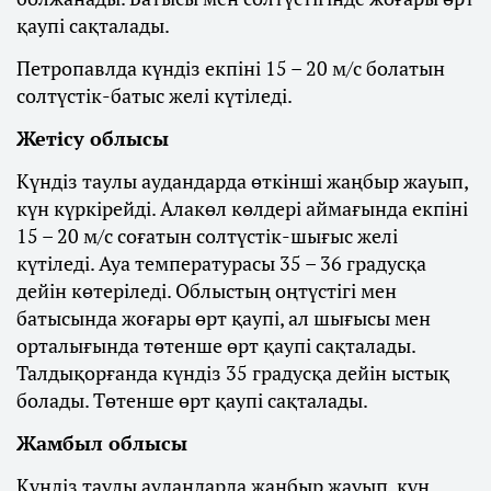
қаупі сақталады.
Петропавлда күндіз екпіні 15 – 20 м/с болатын
солтүстік-батыс желі күтіледі.
Жетісу облысы
Күндіз таулы аудандарда өткінші жаңбыр жауып,
күн күркірейді. Алакөл көлдері аймағында екпіні
15 – 20 м/с соғатын солтүстік-шығыс желі
күтіледі. Ауа температурасы 35 – 36 градусқа
дейін көтеріледі. Облыстың оңтүстігі мен
батысында жоғары өрт қаупі, ал шығысы мен
орталығында төтенше өрт қаупі сақталады.
Талдықорғанда күндіз 35 градусқа дейін ыстық
болады. Төтенше өрт қаупі сақталады.
Жамбыл облысы
Күндіз таулы аудандарда жаңбыр жауып, күн