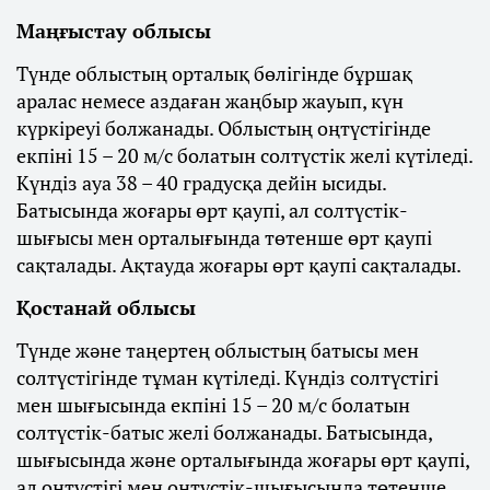
Маңғыстау облысы
Түнде облыстың орталық бөлігінде бұршақ
аралас немесе аздаған жаңбыр жауып, күн
күркіреуі болжанады. Облыстың оңтүстігінде
екпіні 15 – 20 м/с болатын солтүстік желі күтіледі.
Күндіз ауа 38 – 40 градусқа дейін ысиды.
Батысында жоғары өрт қаупі, ал солтүстік-
шығысы мен орталығында төтенше өрт қаупі
сақталады. Ақтауда жоғары өрт қаупі сақталады.
Қостанай облысы
Түнде және таңертең облыстың батысы мен
солтүстігінде тұман күтіледі. Күндіз солтүстігі
мен шығысында екпіні 15 – 20 м/с болатын
солтүстік-батыс желі болжанады. Батысында,
шығысында және орталығында жоғары өрт қаупі,
ал оңтүстігі мен оңтүстік-шығысында төтенше