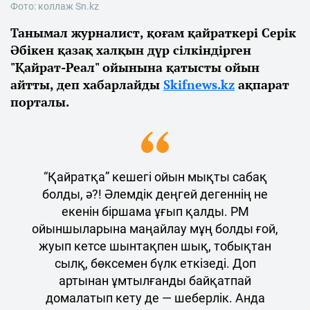
Фото: коллаж Sn.kz
Танымал журналист, қоғам қайраткері Серік
Әбікен қазақ халқын дүр сілкіндірген
"Қайрат-Реал" ойынына қатысты ойын
айтты, деп хабарлайды
Skifnews.kz
ақпарат
порталы.
“Қайратқа” кешегі ойын мықты сабақ
болды, ә?! Әлемдік деңгей дегеннің не
екенін біршама ұғып қалды. РМ
ойыншыларына маңайлау мұң болды ғой,
жуып кетсе шынтақпен шық, тобықтан
сылқ, бөксемен бүлк еткізеді. Доп
артынан ұмтылғанды байқатпай
домалатып кету де — шеберлік. Анда