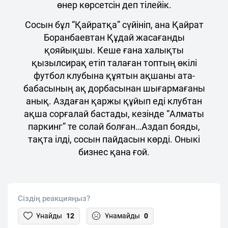
өнер көрсетсін деп тілейік.
Сосын бұл “Қайратқа” сүйініп, ана Қайрат
Боранбаевтан Құдай жасағанды
қояйықшы. Кеше ғана халықты
қызылсирақ етіп талаған топтың өкілі
футбол клубына құятын ақшаны ата-
бабасының ақ дорбасынан шығармағаны
анық. Аздаған қаржы құйып еді клубтан
ақша сорғалай бастады, кезінде “Алматы
паркинг” те солай болған…Аздап бояды,
тақта ілді, сосын пайдасын көрді. Оныкі
бизнес қана ғой.
Сіздің реакцияңыз?
Ұнайды
12
Ұнамайды
0