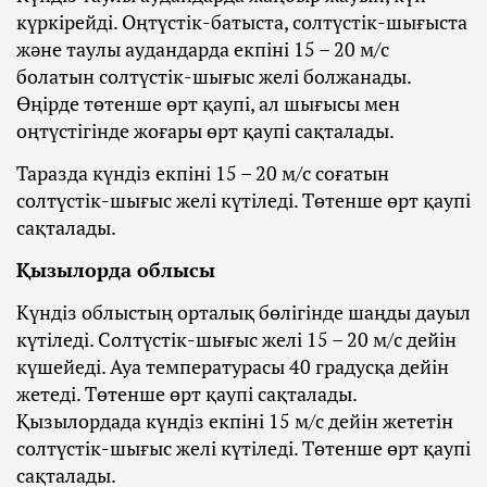
күркірейді. Оңтүстік-батыста, солтүстік-шығыста
және таулы аудандарда екпіні 15 – 20 м/с
болатын солтүстік-шығыс желі болжанады.
Өңірде төтенше өрт қаупі, ал шығысы мен
оңтүстігінде жоғары өрт қаупі сақталады.
Таразда күндіз екпіні 15 – 20 м/с соғатын
солтүстік-шығыс желі күтіледі. Төтенше өрт қаупі
сақталады.
Қызылорда облысы
Күндіз облыстың орталық бөлігінде шаңды дауыл
күтіледі. Солтүстік-шығыс желі 15 – 20 м/с дейін
күшейеді. Ауа температурасы 40 градусқа дейін
жетеді. Төтенше өрт қаупі сақталады.
Қызылордада күндіз екпіні 15 м/с дейін жететін
солтүстік-шығыс желі күтіледі. Төтенше өрт қаупі
сақталады.