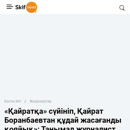
Басты бет
Жаңалықтар
«Қайратқа» сүйініп, Қайрат
Боранбаевтан құдай жасағанды
қояйық»: Танымал журналист