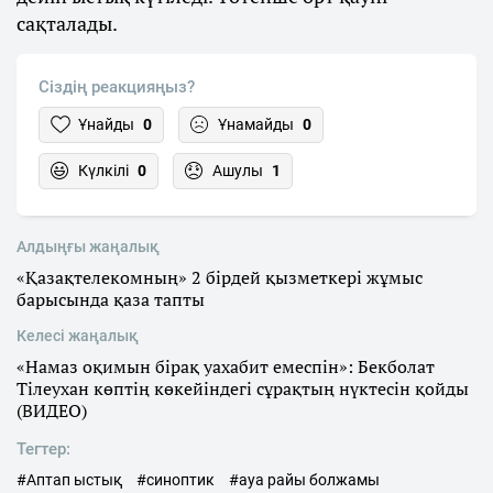
сақталады.
Сіздің реакцияңыз?
Ұнайды
0
Ұнамайды
0
Күлкілі
0
Ашулы
1
Алдыңғы жаңалық
«Қазақтелекомның» 2 бірдей қызметкері жұмыс
барысында қаза тапты
Келесі жаңалық
«Намаз оқимын бірақ уахабит емеспін»: Бекболат
Тілеухан көптің көкейіндегі сұрақтың нүктесін қойды
(ВИДЕО)
Тегтер:
#Аптап ыстық
#синоптик
#ауа райы болжамы