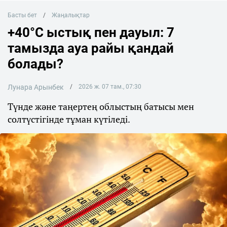
Басты бет
Жаңалықтар
+40°C ыстық пен дауыл: 7
тамызда ауа райы қандай
болады?
Лунара Арынбек
2026 ж. 07 там., 07:30
Түнде және таңертең облыстың батысы мен
солтүстігінде тұман күтіледі.