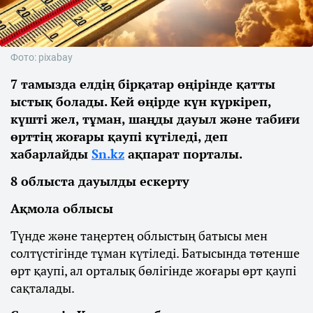
Фото: pixabay
7 тамызда елдің бірқатар өңірінде қатты
ыстық болады. Кей өңірде күн күркіреп,
күшті жел, тұман, шаңды дауыл және табиғи
өрттің жоғары қаупі күтіледі, деп
хабарлайды
Sn.kz
ақпарат порталы.
8 облыста дауылды ескерту
Ақмола облысы
Түнде және таңертең облыстың батысы мен
солтүстігінде тұман күтіледі. Батысында төтенше
өрт қаупі, ал орталық бөлігінде жоғары өрт қаупі
сақталады.