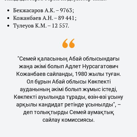
Бекжасаров А.К. – 9763;
Кожанбаев А.Н. – 89 441;
Тулеуов К.М. – 12 557.
"Семей қаласының Абай облысындағы
жаңа әкімі болып Адлет Нурсагатович
Кожанбаев сайланды, 1980 жылы туған.
Ол бұрын Абай облысы Көкпекті
ауданының әкімі болып жұмыс істеді,
Көкпекті ауылында тұрады, өзін-өзі ұсыну
арқылы кандидат ретінде ұсынылды", –
деп толықтырды Семей аумақтық
сайлау комиссиясы.