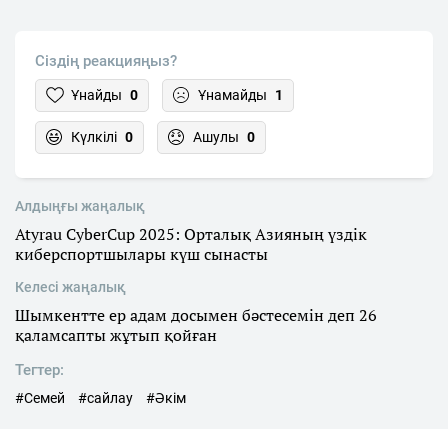
Сіздің реакцияңыз?
Ұнайды
0
Ұнамайды
1
Күлкілі
0
Ашулы
0
Алдыңғы жаңалық
Atyrau CyberCup 2025: Орталық Азияның үздік
киберспортшылары күш сынасты
Келесі жаңалық
Шымкентте ер адам досымен бәстесемін деп 26
қаламсапты жұтып қойған
Тегтер:
#Семей
#сайлау
#Әкім