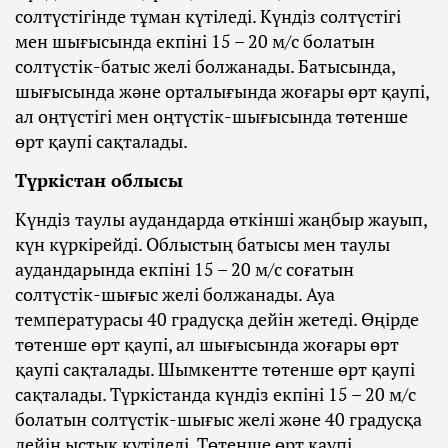
солтүстігінде тұман күтіледі. Күндіз солтүстігі
мен шығысында екпіні 15 – 20 м/с болатын
солтүстік-батыс желі болжанады. Батысында,
шығысында және орталығында жоғары өрт қаупі,
ал оңтүстігі мен оңтүстік-шығысында төтенше
өрт қаупі сақталады.
Түркістан облысы
Күндіз таулы аудандарда өткінші жаңбыр жауып,
күн күркірейді. Облыстың батысы мен таулы
аудандарында екпіні 15 – 20 м/с соғатын
солтүстік-шығыс желі болжанады. Ауа
температурасы 40 градусқа дейін жетеді. Өңірде
төтенше өрт қаупі, ал шығысында жоғары өрт
қаупі сақталады. Шымкентте төтенше өрт қаупі
сақталады. Түркістанда күндіз екпіні 15 – 20 м/с
болатын солтүстік-шығыс желі және 40 градусқа
дейін ыстық күтіледі. Төтенше өрт қаупі