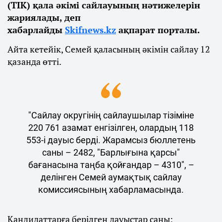
(ТІК) қала әкімі сайлауының нәтижелерін
жариялады, деп
хабарлайды
Skifnews.kz
ақпарат порталы.
Айта кетейік, Семей қаласының әкімін сайлау 12
қазанда өтті.
"Сайлау округінің сайлаушылар тізіміне
220 761 азамат енгізілген, олардың 118
553-і дауыс берді. Жарамсыз бюллетень
саны – 2482, "Барлығына қарсы"
бағанасына таңба қойғандар – 4310", –
делінген Семей аумақтық сайлау
комиссиясының хабарламасында.
Кандидаттарға берілген дауыстар саны: