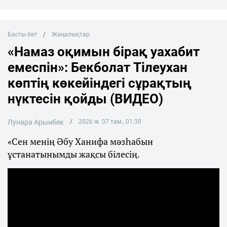
Басты бет
Жаңалықтар
«Намаз оқимын бірақ уахабит
емеспін»: Бекболат Тілеухан
көптің көкейіндегі сұрақтың
нүктесін қойды (ВИДЕО)
Лунара Арынбек
2026 ж. 07 там., 01:30
«Сен менің Әбу Ханифа мәзһабын
ұстанатынымды жақсы білесің.