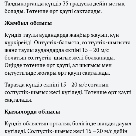
Талдықорғанда күндіз 35 градусқа дейін ыстық
болады. Төтенше өрт қаупі сақталады.
Жамбыл облысы
Күндіз таулы аудандарда жаңбыр жауып, күн
күркірейді. Оңтүстік-батыста, солтүстік-шығыста
және таулы аудандарда екпіні 15 – 20 м/с
болатын солтүстік-шығыс желі болжанады.
Өңірде төтенше өрт қаупі, ал шығысы мен
оңтүстігінде жоғары өрт қаупі сақталады.
Таразда күндіз екпіні 15 – 20 м/с соғатын
солтүстік-шығыс желі күтіледі. Төтенше өрт қаупі
сақталады.
Қызылорда облысы
Күндіз облыстың орталық бөлігінде шаңды дауыл
күтіледі. Солтүстік-шығыс желі 15 – 20 м/с дейін