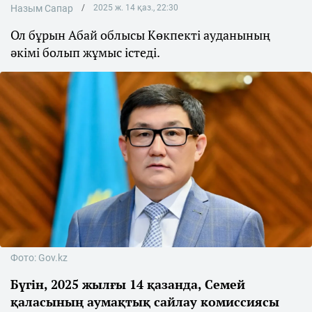
Назым Сапар
2025 ж. 14 қаз., 22:30
Ол бұрын Абай облысы Көкпекті ауданының
әкімі болып жұмыс істеді.
Фото: Gov.kz
Бүгін, 2025 жылғы 14 қазанда, Семей
қаласының аумақтық сайлау комиссиясы