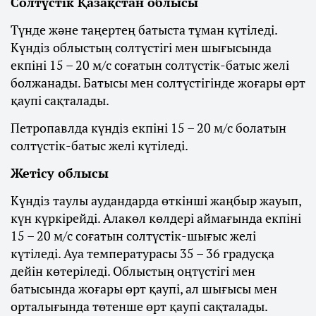
Солтүстік Қазақстан облысы
Түнде және таңертең батыста тұман күтіледі.
Күндіз облыстың солтүстігі мен шығысында
екпіні 15 – 20 м/с соғатын солтүстік-батыс желі
болжанады. Батысы мен солтүстігінде жоғары өрт
қаупі сақталады.
Петропавлда күндіз екпіні 15 – 20 м/с болатын
солтүстік-батыс желі күтіледі.
Жетісу облысы
Күндіз таулы аудандарда өткінші жаңбыр жауып,
күн күркірейді. Алакөл көлдері аймағында екпіні
15 – 20 м/с соғатын солтүстік-шығыс желі
күтіледі. Ауа температурасы 35 – 36 градусқа
дейін көтеріледі. Облыстың оңтүстігі мен
батысында жоғары өрт қаупі, ал шығысы мен
орталығында төтенше өрт қаупі сақталады.