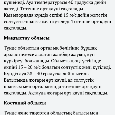
күшейеді. Ауа температурасы 40 градусқа дейін
жетеді. Төтенше өрт қаупі сақталады.
Қызылордада күндіз екпіні 15 м/с дейін жететін
солтүстік-шығыс желі күтіледі. Төтенше өрт қаупі
сақталады.
Маңғыстау облысы
Түнде облыстың орталық бөлігінде бұршақ
аралас немесе аздаған жаңбыр жауып, күн
күркіреуі болжанады. Облыстың оңтүстігінде
екпіні 15 – 20 м/с болатын солтүстік желі күтіледі.
Күндіз ауа 38 – 40 градусқа дейін ысиды.
Батысында жоғары өрт қаупі, ал солтүстік-
шығысы мен орталығында төтенше өрт қаупі
сақталады. Ақтауда жоғары өрт қаупі сақталады.
Қостанай облысы
Түнде және таңертең облыстың батысы мен