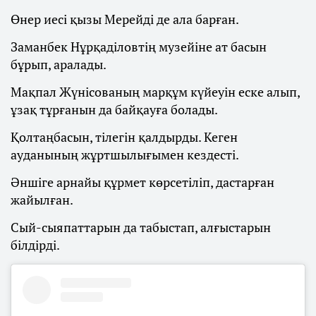
Өнер иесі қызы Мерейді де ала барған.
Заманбек Нұрқаділовтің музейіне ат басын
бұрып, аралады.
Мақпал Жүнісованың марқұм күйеуін еске алып,
ұзақ тұрғанын да байқауға болады.
Қолтаңбасын, тілегін қалдырды. Кеген
ауданының жұртшылығымен кездесті.
Әншіге арнайы құрмет көрсетіліп, дастарған
жайылған.
Сый-сыяпаттарын да табыстап, алғыстарын
білдірді.