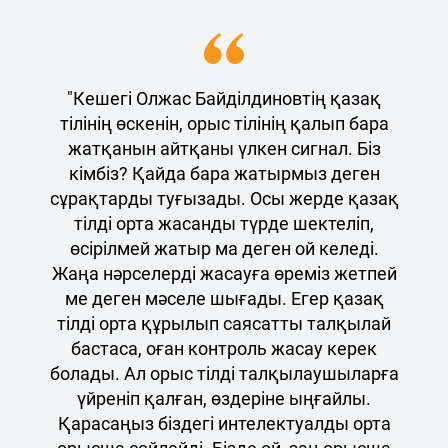
"Кешегі Олжас Байділдиновтің қазақ
тілінің өскенін, орыс тілінің қалып бара
жатқанын айтқаны үлкен сигнал. Біз
кімбіз? Қайда бара жатырмыз деген
сұрақтарды туғызады. Осы жерде қазақ
тілді орта жасанды түрде шектеліп,
өсірілмей жатыр ма деген ой келеді.
Жаңа нәрселерді жасауға өреміз жетпей
ме деген мәселе шығады. Егер қазақ
тілді орта құрылып саясатты талқылай
бастаса, оған контроль жасау керек
болады. Ал орыс тілді талқылаушыларға
үйреніп қалған, өздеріне ыңғайлы.
Қарасаңыз біздегі интелектуалды орта