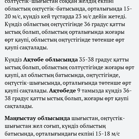
солтүстік-шығыстан соққан желдің екпіні
облыстың оңтүстік-батысында, орталығында 15-
20 м/с, күндіз кей тұстарда 23 м/с дейін жетеді.
Күндіз облыстың оңтүстігінде 36 градус қатты
ыстық болып, облыстың орталығында жоғары
өрт қаупі, облыстың оңтүстігінде төтенше өрт
қаупі сақталады.
Күндіз
Ақтөбе облысында
35-38 градус қатты
ыстық болып, облыстың солтүстігінде жоғары өрт
қаупі, ал облыстың батысында, оңтүстігінде,
оңтүстік-шығысында, орталығында төтенше өрт
қаупі сақталады.
Ақтөбеде
9 тамызда күндіз 36-
38 градус қатты ыстық болып, жоғары өрт қаупі
сақталады.
Маңғыстау облысында
шығыстан, оңтүстік-
шығыстан жел соғып, күндіз облыстың
батысында, орталығындағы екпіні 15-18 м/с