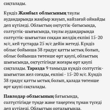
сақталады.
Күндіз
Жамбыл облысының
таулы
аудандарында жаңбыр жауып, найзағай ойнайды
деп күтіледі. Облыстың оңтүстік-батысында,
солтүстік-шығысында, таулы аудандарында
солтүстік-шығыстан соққан желдің екпіні 15-20
м/с, кей тұстарда 25 м/с дейін жетеді. Күндіз
облыс бойынша 38 градус қатты ыстық болып,
облыс бойынша төтенше өрт қаупі, облыстың
шығысында, оңтүстігінде жоғары өрт қаупі
сақталады.
Таразда
9 тамызда күндіз солтүстік-
шығыстан жел соғады, екпіні - 15-20 м/с. Күндіз
38 градус қатты ыстық болып, қалада төтенше
өрт қаупі сақталады.
Павлодар облысының
батысында,
солтүстігінде түнде және таңертең тұман түседі
деп күтіледі. Облыстың орталығында,