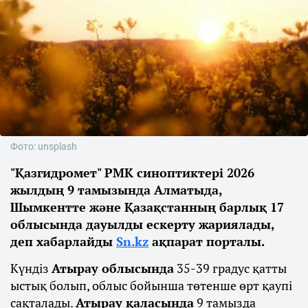
Фото: unsplash
"Қазгидромет" РМК синоптиктері 2026
жылдың 9 тамызында Алматыда,
Шымкентте және Қазақстанның барлық 17
облысында дауылды ескерту жариялады,
деп хабарлайды
Sn.kz
ақпарат порталы.
Күндіз
Атырау облысында
35-39 градус қатты
ыстық болып, облыс бойынша төтенше өрт қаупі
сақталады.
Атырау қаласында
9 тамызда