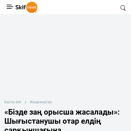
Басты бет
Жаңалықтар
«Бізде заң орысша жасалады»:
Шығыстанушы отар елдің
сарқыншағына