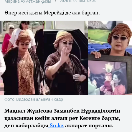
Марина Ахметжанқызы
2026 ж. 09 там., 05:30
Өнер иесі қызы Мерейді де ала барған.
Фото: Видеодан алынған кадр
Мақпал Жүнісова Заманбек Нұрқаділовтің
қазасынан кейін алғаш рет Кегенге барды,
деп хабарлайды
Sn.kz
ақпарат порталы.