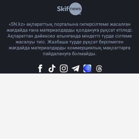
«SN.kz» ақпараттық порталына гиперсілтеме жасалған
жағдайда ғана материалдарды қолдануға рұқсат етіледі.
Ақпараттан дәйексөз алынғанда міндетті түрде сілтеме
жасалуы тиіс. Жазбаша түрде рұқсат берілмеген
жағдайда материалдарды коммерциялық мақсаттарға
пайдалануға болмайды.
Жоба жайында
Материалды қолдану тәртібі
Байланыс
Жарнама