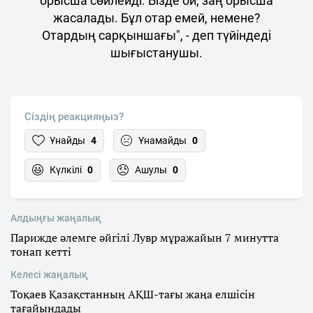
орысша сөйлейді. Бізде ой, заң орысша
жасалады. Бұл отар емей, немене?
Отардың сарқыншағы", - деп түйіндеді
шығыстанушы.
Сіздің реакцияңыз?
Ұнайды
4
Ұнамайды
0
Күлкілі
0
Ашулы
0
Алдыңғы жаңалық
Парижде әлемге әйгілі Лувр мұражайын 7 минутта
тонап кетті
Келесі жаңалық
Тоқаев Қазақстанның АҚШ-тағы жаңа елшісін
тағайындады