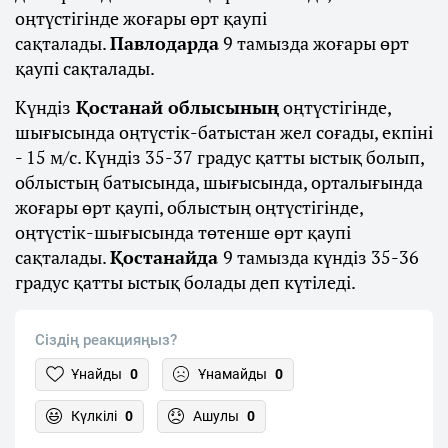
оңтүстігінде жоғары өрт қаупі
сақталады.
Павлодарда
9 тамызда жоғары өрт
қаупі сақталады.
Күндіз
Қостанай облысының
оңтүстігінде,
шығысында оңтүстік-батыстан жел соғады, екпіні
- 15 м/с. Күндіз 35-37 градус қатты ыстық болып,
облыстың батысында, шығысында, орталығында
жоғары өрт қаупі, облыстың оңтүстігінде,
оңтүстік-шығысында төтенше өрт қаупі
сақталады.
Қостанайда
9 тамызда күндіз 35-36
градус қатты ыстық болады деп күтіледі.
Сіздің реакцияңыз?
Ұнайды
0
Ұнамайды
0
Күлкілі
0
Ашулы
0