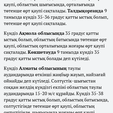
қаупі, облыстың шығысында, орталығында
төтенше өрт қаупі сақталады.
Талдықорғанда
9
тамызда күндіз 35-36 градус қатты ыстық болып,
төтенше өрт қаупі сақталады.
Күндіз
Ақмола облысында
35 градус қатты
ыстық болып, облыстың батысында төтенше өрт
қаупі, облыстың орталығында жоғары өрт қаупі
сақталады.
Көкшетауда
9 тамызда күндіз 35
градус қатты ыстық болады деп күтіледі.
Күндіз
Алматы облысының
таулы
аудандарында өткінші жаңбыр жауып, найзағай
ойнайды деп күтіледі. Солтүстік-шығыстан
соққан желдің күндізгі екпіні облыстың таулы
аудандарында 15-20 м/с құрайды. Күндіз 35-38
градус қатты ыстық болып, облыстың батысында,
солтүстігінде төтенше өрт қаупі, облыстың
оңтүстігінде, шығысында жоғары өрт қаупі