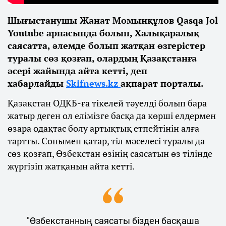
Шығыстанушы Жанат Момынқұлов Qasqa Jol
Youtube арнасында болып, Халықаралық
саясатта, әлемде болып жатқан өзгерістер
туралы сөз қозғап, олардың Қазақстанға
әсері жайында айта кетті, деп
хабарлайды
Skifnews.kz
ақпарат порталы.
Қазақстан ОДКБ-ға тікелей тәуелді болып бара
жатыр деген ол елімізге басқа да көрші елдермен
өзара одақтас болу артықтық етпейтінін алға
тартты. Сонымен қатар, тіл мәселесі туралы да
сөз қозғап, Өзбекстан өзінің саясатын өз тілінде
жүргізіп жатқанын айта кетті.
"Өзбекстанның саясаты бізден басқаша