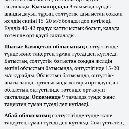
сақталады.
Қызылордада
9 тамызда күндіз
шаңды дауыл тұрып, солтүстік-шығыстан соққан
желдің екпіні 15-20 м/с болады деп күтіледі.
Күндіз 40-42 градус қатты ыстық болып, қалада
төтенше өрт қаупі сақталады.
Шығыс Қазақстан облысының
солтүстігінде
түнде және таңертең тұман түседі деп күтіледі.
Батыстан, солтүстік-батыстан соққан желдің
екпіні облыстың батысында, оңтүстігінде 15-20
м/с құрайды. Облыстың батысында, оңтүстік-
шығысында, орталығында жоғары өрт қаупі, ал
облыстың оңтүстігінде төтенше өрт қаупі
сақталады.
Өскеменде
9 тамызда түнде және
таңертең тұман түседі деп күтіледі.
Абай облысының
солтүстігінде түнде және
таңертең тұман түседі деп күтіледі. Солтүстіктен,