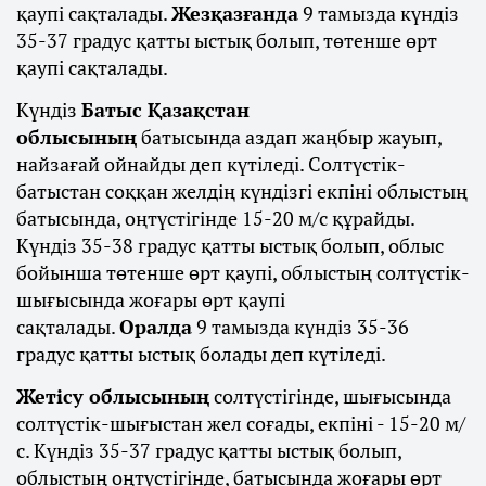
қаупі сақталады.
Жезқазғанда
9 тамызда күндіз
35-37 градус қатты ыстық болып, төтенше өрт
қаупі сақталады.
Күндіз
Батыс Қазақстан
облысының
батысында аздап жаңбыр жауып,
найзағай ойнайды деп күтіледі. Солтүстік-
батыстан соққан желдің күндізгі екпіні облыстың
батысында, оңтүстігінде 15-20 м/с құрайды.
Күндіз 35-38 градус қатты ыстық болып, облыс
бойынша төтенше өрт қаупі, облыстың солтүстік-
шығысында жоғары өрт қаупі
сақталады.
Оралда
9 тамызда күндіз 35-36
градус қатты ыстық болады деп күтіледі.
Жетісу облысының
солтүстігінде, шығысында
солтүстік-шығыстан жел соғады, екпіні - 15-20 м/
с. Күндіз 35-37 градус қатты ыстық болып,
облыстың оңтүстігінде, батысында жоғары өрт