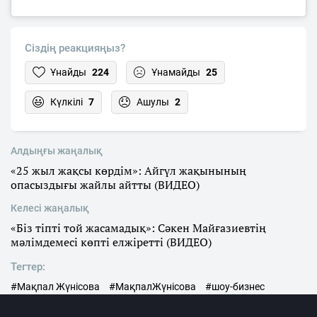
Сіздің реакцияңыз?
Ұнайды
224
Ұнамайды
25
Күлкілі
7
Ашулы
2
Алдыңғы жаңалық
«25 жыл жақсы көрдім»: Айгүл жақынының
опасыздығы жайлы айтты (ВИДЕО)
Келесі жаңалық
«Біз тіпті той жасамадық»: Сәкен Майғазиевтің
мәлімдемесі көпті елжіретті (ВИДЕО)
Тегтер:
#Мақпал Жүнісова
#МақпалЖүнісова
#шоу-бизнес