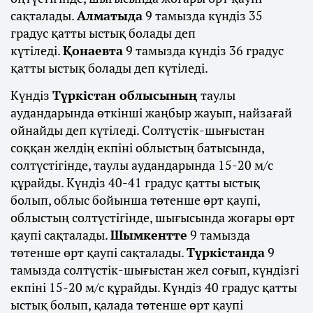
сақталады.
Алматыда
9 тамызда күндіз 35
градус қатты ыстық болады деп
күтіледі.
Қонаевта
9 тамызда күндіз 36 градус
қатты ыстық болады деп күтіледі.
Күндіз
Түркістан облысының
таулы
аудандарында өткінші жаңбыр жауып, найзағай
ойнайды деп күтіледі. Солтүстік-шығыстан
соққан желдің екпіні облыстың батысында,
солтүстігінде, таулы аудандарында 15-20 м/с
құрайды. Күндіз 40-41 градус қатты ыстық
болып, облыс бойынша төтенше өрт қаупі,
облыстың солтүстігінде, шығысында жоғары өрт
қаупі сақталады.
Шымкентте
9 тамызда
төтенше өрт қаупі сақталады.
Түркістанда
9
тамызда солтүстік-шығыстан жел соғып, күндізгі
екпіні 15-20 м/с құрайды. Күндіз 40 градус қатты
ыстық болып, қалада төтенше өрт қаупі