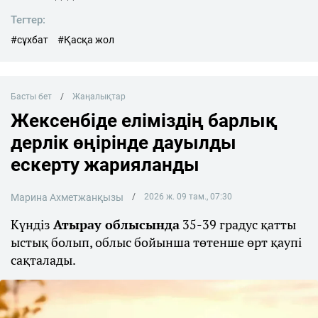
Тегтер:
#сұхбат
#Қасқа жол
Басты бет
Жаңалықтар
Жексенбіде еліміздің барлық
дерлік өңірінде дауылды
ескерту жарияланды
Марина Ахметжанқызы
2026 ж. 09 там., 07:30
Күндіз
Атырау облысында
35-39 градус қатты
ыстық болып, облыс бойынша төтенше өрт қаупі
сақталады.