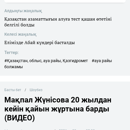
Алдыңғы жаңалық
Қазақстан азаматтығын алуға тест қашан өтетіні
белгілі болды
Келесі жаңалық
Елімізде Абай күндері басталды
Тегтер:
#Қазақстан, облыс, ауа райы, Қазгидромет
#ауа райы
болжамы
Басты бет
Шоубиз
Мақпал Жүнісова 20 жылдан
кейін қайын жұртына барды
(ВИДЕО)