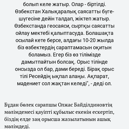
болып келе жатыр. Олар - біртілді.
Өзбекстан Халықаралық саясатты бүге-
шүгесіне дейін талдап, жіктеп жатыр.
Өзбекстанда геосаяси, сыртқы саясатты
ойлау мектебі қалыптасуда. Болашақта
осылай кете берсе, алдағы 10-20 жылда
біз өзбектердің сараптамасын оқитын
боламыз. Егер біз өз тілімізде
дамытпайтын болсақ. Орыс тілінде
онсызда ол бар, дами береді. Бірақ орыс
тілі Ресейдің ықпал алаңы. Ақпарат,
мәдениет сол жақтан келеді", - деді ол.
Бұдан бөлек сарапшы Олжас Байділдиновтің
мәлімдемесі қауіпті құбылыс екенін ескертіп,
біздің елде заң орысша жазылатынын ашық
мәлімдеді.