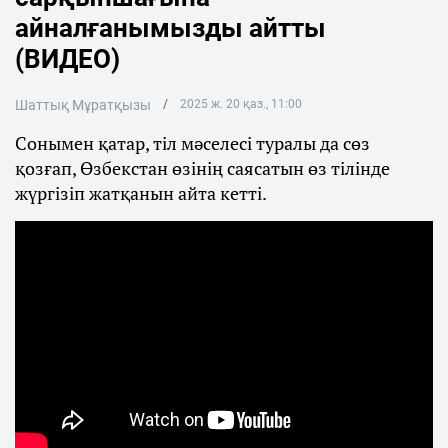
айналғанымызды айтты
(ВИДЕО)
Шаттық Мұратқызы
2025 ж. 20 қаз., 11:00
Сонымен қатар, тіл мәселесі туралы да сөз
қозғап, Өзбекстан өзінің саясатын өз тілінде
жүргізіп жатқанын айта кетті.