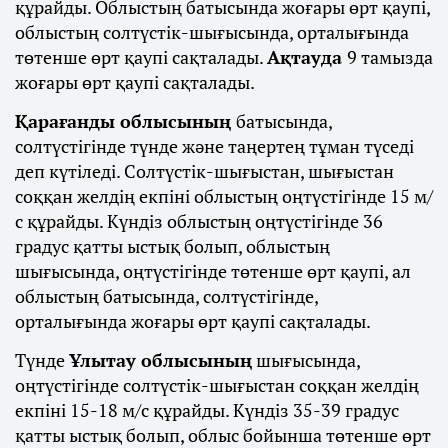
құрайды. Облыстың батысында жоғары өрт қаупі,
облыстың солтүстік-шығысында, орталығында
төтенше өрт қаупі сақталады.
Ақтауда
9 тамызда
жоғары өрт қаупі сақталады.
Қарағанды облысының
батысында,
солтүстігінде түнде және таңертең тұман түседі
деп күтіледі. Солтүстік-шығыстан, шығыстан
соққан желдің екпіні облыстың оңтүстігінде 15 м/
с құрайды. Күндіз облыстың оңтүстігінде 36
градус қатты ыстық болып, облыстың
шығысында, оңтүстігінде төтенше өрт қаупі, ал
облыстың батысында, солтүстігінде,
орталығында жоғары өрт қаупі сақталады.
Түнде
Ұлытау облысының
шығысында,
оңтүстігінде солтүстік-шығыстан соққан желдің
екпіні 15-18 м/с құрайды. Күндіз 35-39 градус
қатты ыстық болып, облыс бойынша төтенше өрт