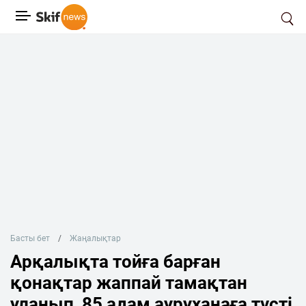
Басты бет
Жаңалықтар
Арқалықта тойға барған
қонақтар жаппай тамақтан
уланып, 85 адам ауруханаға түсті