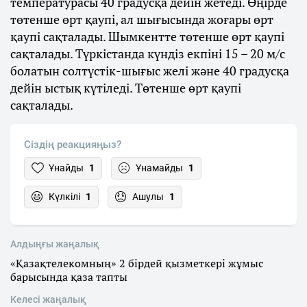
температурасы 40 градусқа дейін жетеді. Өңірде
төтенше өрт қаупі, ал шығысында жоғары өрт
қаупі сақталады. Шымкентте төтенше өрт қаупі
сақталады. Түркістанда күндіз екпіні 15 – 20 м/с
болатын солтүстік-шығыс желі және 40 градусқа
дейін ыстық күтіледі. Төтенше өрт қаупі
сақталады.
Сіздің реакцияңыз?
Ұнайды
1
Ұнамайды
1
Күлкілі
1
Ашулы
1
Алдыңғы жаңалық
«Қазақтелекомның» 2 бірдей қызметкері жұмыс
барысында қаза тапты
Келесі жаңалық