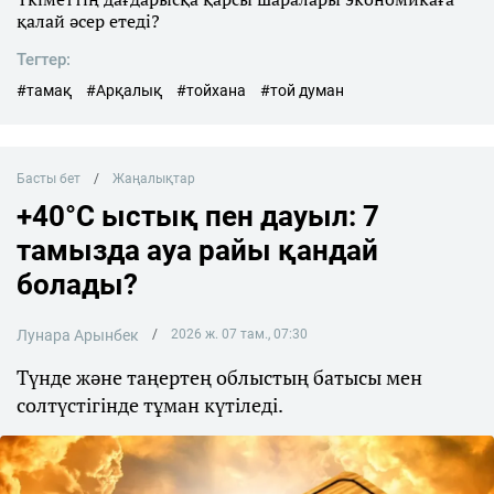
қалай әсер етеді?
Тегтер:
#тамақ
#Арқалық
#тойхана
#той думан
Басты бет
Жаңалықтар
+40°C ыстық пен дауыл: 7
тамызда ауа райы қандай
болады?
Лунара Арынбек
2026 ж. 07 там., 07:30
Түнде және таңертең облыстың батысы мен
солтүстігінде тұман күтіледі.