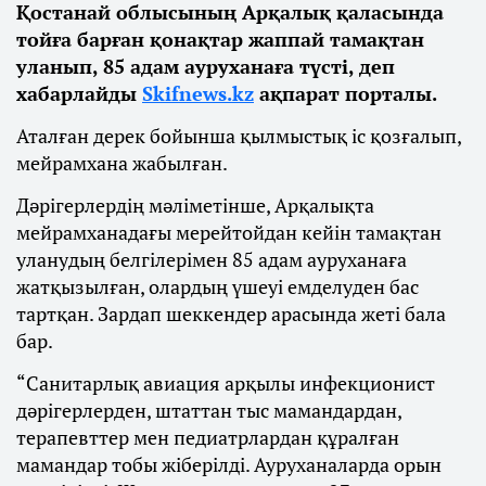
Қостанай облысының Арқалық қаласында
тойға барған қонақтар жаппай тамақтан
уланып, 85 адам ауруханаға түсті, деп
хабарлайды
Skifnews.kz
ақпарат порталы.
Аталған дерек бойынша қылмыстық іс қозғалып,
мейрамхана жабылған.
Дәрігерлердің мәліметінше, Арқалықта
мейрамханадағы мерейтойдан кейін тамақтан
уланудың белгілерімен 85 адам ауруханаға
жатқызылған, олардың үшеуі емделуден бас
тартқан. Зардап шеккендер арасында жеті бала
бар.
“Санитарлық авиация арқылы инфекционист
дәрігерлерден, штаттан тыс мамандардан,
терапевттер мен педиатрлардан құралған
мамандар тобы жіберілді. Ауруханаларда орын