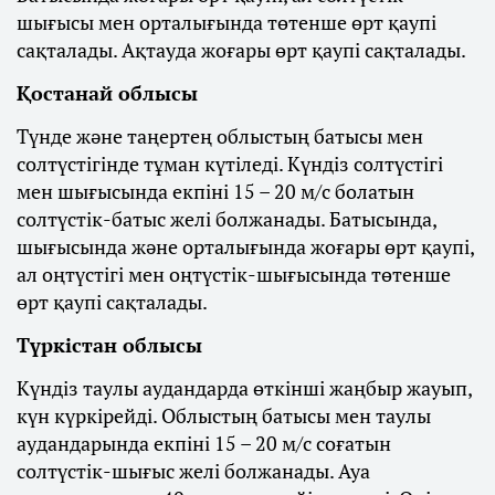
шығысы мен орталығында төтенше өрт қаупі
сақталады. Ақтауда жоғары өрт қаупі сақталады.
Қостанай облысы
Түнде және таңертең облыстың батысы мен
солтүстігінде тұман күтіледі. Күндіз солтүстігі
мен шығысында екпіні 15 – 20 м/с болатын
солтүстік-батыс желі болжанады. Батысында,
шығысында және орталығында жоғары өрт қаупі,
ал оңтүстігі мен оңтүстік-шығысында төтенше
өрт қаупі сақталады.
Түркістан облысы
Күндіз таулы аудандарда өткінші жаңбыр жауып,
күн күркірейді. Облыстың батысы мен таулы
аудандарында екпіні 15 – 20 м/с соғатын
солтүстік-шығыс желі болжанады. Ауа