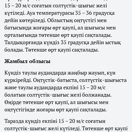
15 – 20 м/с соғатын солтүстік-шығыс желі
күтіледі. Ауа температурасы 35 – 36 градусқа
дейін көтеріледі. Облыстың оңтүстігі мен
батысында жоғары өрт қаупі, ал шығысы мен
орталығында төтенше өрт қаупі сақталады.
Талдықорғанда күндіз 35 градусқа дейін ыстық
болады. Төтенше өрт қаупі сақталады.
Жамбыл облысы
Күндіз таулы аудандарда жаңбыр жауып, күн
күркірейді. Оңтүстік-батыста, солтүстік-шығыста
және таулы аудандарда екпіні 15 – 20 м/с
болатын солтүстік-шығыс желі болжанады.
Өңірде төтенше өрт қаупі, ал шығысы мен
оңтүстігінде жоғары өрт қаупі сақталады.
Таразда күндіз екпіні 15 – 20 м/с соғатын
солтүстік-шығыс желі күтіледі. Төтенше өрт қаупі