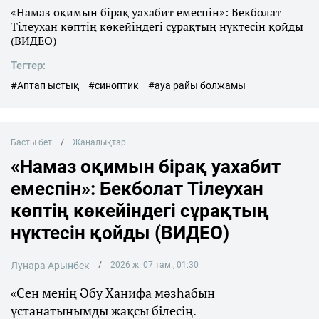
«Намаз оқимын бірақ уахабит емеспін»: Бекболат
Тілеухан көптің көкейіндегі сұрақтың нүктесін қойды
(ВИДЕО)
Тегтер:
#Аптап ыстық
#синоптик
#ауа райы болжамы
Басты бет
Жаңалықтар
«Намаз оқимын бірақ уахабит
емеспін»: Бекболат Тілеухан
көптің көкейіндегі сұрақтың
нүктесін қойды (ВИДЕО)
Лунара Арынбек
2026 ж. 07 там., 01:30
«Сен менің Әбу Ханифа мәзһабын
ұстанатынымды жақсы білесің.