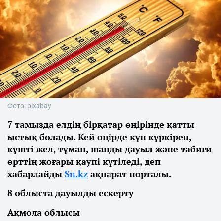
Фото: pixabay
7 тамызда елдің бірқатар өңірінде қатты
ыстық болады. Кей өңірде күн күркіреп,
күшті жел, тұман, шаңды дауыл және табиғи
өрттің жоғары қаупі күтіледі, деп
хабарлайды
Sn.kz
ақпарат порталы.
8 облыста дауылды ескерту
Ақмола облысы