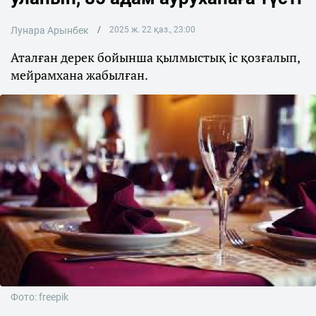
Лунара Арынбек
2025 ж. 22 қаз., 23:00
Аталған дерек бойынша қылмыстық іс қозғалып,
мейрамхана жабылған.
Фото: freepik