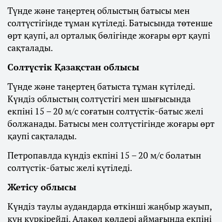
Түнде және таңертең облыстың батысы мен
солтүстігінде тұман күтіледі. Батысында төтенше
өрт қаупі, ал орталық бөлігінде жоғары өрт қаупі
сақталады.
Солтүстік Қазақстан облысы
Түнде және таңертең батыста тұман күтіледі.
Күндіз облыстың солтүстігі мен шығысында
екпіні 15 – 20 м/с соғатын солтүстік-батыс желі
болжанады. Батысы мен солтүстігінде жоғары өрт
қаупі сақталады.
Петропавлда күндіз екпіні 15 – 20 м/с болатын
солтүстік-батыс желі күтіледі.
Жетісу облысы
Күндіз таулы аудандарда өткінші жаңбыр жауып,
күн күркірейді. Алакөл көлдері аймағында екпіні