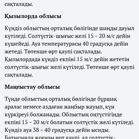
сақталады.
Қызылорда облысы
Күндіз облыстың орталық бөлігінде шаңды дауыл
күтіледі. Солтүстік-шығыс желі 15 – 20 м/с дейін
күшейеді. Ауа температурасы 40 градусқа дейін
жетеді. Төтенше өрт қаупі сақталады.
Қызылордада күндіз екпіні 15 м/с дейін жететін
солтүстік-шығыс желі күтіледі. Төтенше өрт қаупі
сақталады.
Маңғыстау облысы
Түнде облыстың орталық бөлігінде бұршақ
аралас немесе аздаған жаңбыр жауып, күн
күркіреуі болжанады. Облыстың оңтүстігінде
екпіні 15 – 20 м/с болатын солтүстік желі күтіледі.
Күндіз ауа 38 – 40 градусқа дейін ысиды.
Батысында жоғары өрт қаупі, ал солтүстік-