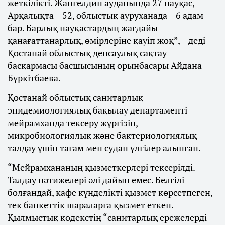
жеткілікті. Жангелдин ауданында 27 науқас,
Арқалықта – 52, облыстық ауруханада – 6 адам
бар. Барлық науқастардың жағдайы
қанағаттанарлық, өмірлеріне қауіп жоқ”, – деді
Қостанай облыстық денсаулық сақтау
басқармасы басшысының орынбасары Айдана
Бүркітбаева.
Қостанай облыстық санитарлық-
эпидемиологиялық бақылау департаменті
мейрамханда тексеру жүргізіп,
микробиологиялық және бактериологиялық
талдау үшін тағам мен судан үлгілер алынған.
“Мейрамхананың қызметкерлері тексерілді.
Талдау нәтижелері әлі дайын емес. Белгілі
болғандай, кафе күнделікті қызмет көрсетпеген,
тек банкеттік шараларға қызмет еткен.
Қылмыстық кодекстің “санитарлық ережелерді