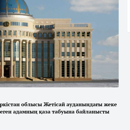
ркістан облысы Жетісай ауданындағы жеке
теген адамның қаза табуына байланысты