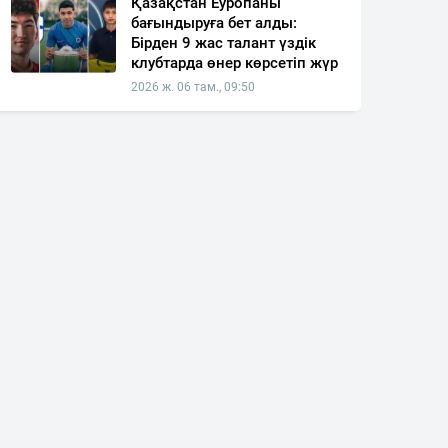
Қазақстан Еуропаны
бағындыруға бет алды:
Бірден 9 жас талант үздік
клубтарда өнер көрсетіп жүр
2026 ж. 06 там., 09:50