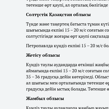
төтенше өрт қаупі, ал орталық бөлігінде
Солтүстік Қазақстан облысы
Түнде және таңертең батыста тұман күті
шығысында екпіні 15 – 20 м/с соғатын с
солтүстігінде жоғары өрт қаупі сақталад
Петропавлда күндіз екпіні 15 – 20 м/с бо
Жетісу облысы
Күндіз таулы аудандарда өткінші жаңбыр
аймағында екпіні 15 – 20 м/с соғатын со
35 – 36 градусқа дейін көтеріледі. Облы
ал шығысы мен орталығында төтенше өрт
градусқа дейін ыстық болады. Төтенше ө
Жамбыл облысы
Күндіз таулы аудандарда жаңбыр жауып, 