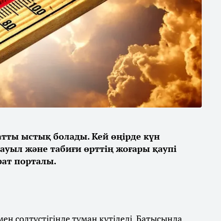
қатты ыстық болады. Кей өңірде күн
дауыл және табиғи өрттің жоғары қаупі
ат порталы.
ен солтүстігінде тұман күтіледі. Батысында