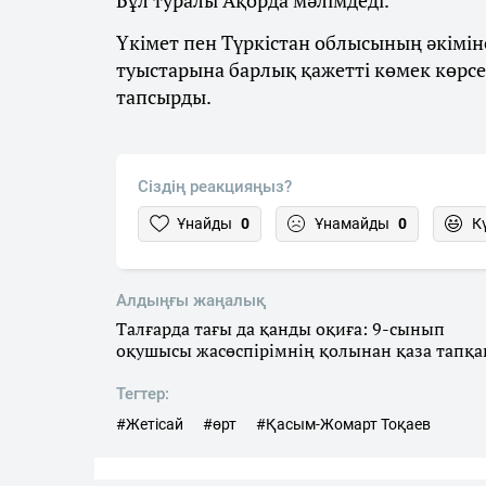
Бұл туралы Ақорда мәлімдеді.
Үкімет пен Түркістан облысының әкімін
туыстарына барлық қажетті көмек көрсе
тапсырды.
Сіздің реакцияңыз?
Ұнайды
0
Ұнамайды
0
К
Алдыңғы жаңалық
Талғарда тағы да қанды оқиға: 9-сынып
оқушысы жасөспірімнің қолынан қаза тапқа
Тегтер:
#Жетісай
#өрт
#Қасым-Жомарт Тоқаев