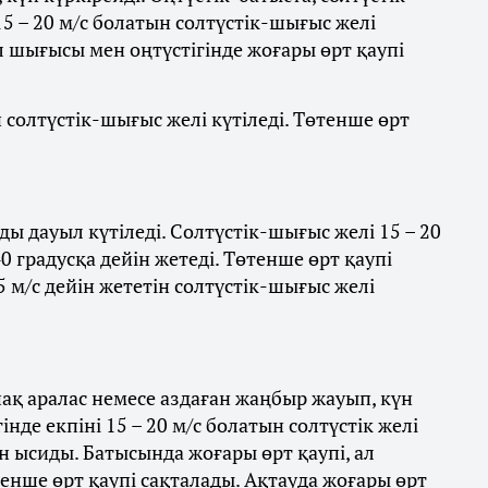
5 – 20 м/с болатын солтүстік-шығыс желі
л шығысы мен оңтүстігінде жоғары өрт қаупі
ын солтүстік-шығыс желі күтіледі. Төтенше өрт
ы дауыл күтіледі. Солтүстік-шығыс желі 15 – 20
0 градусқа дейін жетеді. Төтенше өрт қаупі
5 м/с дейін жететін солтүстік-шығыс желі
ақ аралас немесе аздаған жаңбыр жауып, күн
нде екпіні 15 – 20 м/с болатын солтүстік желі
йін ысиды. Батысында жоғары өрт қаупі, ал
нше өрт қаупі сақталады. Ақтауда жоғары өрт