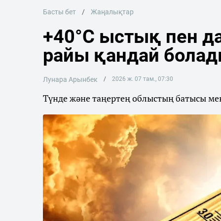
Басты бет
Жаңалықтар
+40°C ыстық пен да
райы қандай бола
Лунара Арынбек
2026 ж. 07 там., 07:30
Түнде және таңертең облыстың батысы мен 