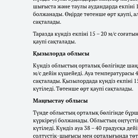
шығыста және таулы аудандарда екпіні 1
болжанады. Өңірде төтенше өрт қаупі, а
сақталады.
Таразда күндіз екпіні 15 – 20 м/с соғат
қаупі сақталады.
Қызылорда облысы
Күндіз облыстың орталық бөлігінде шаңд
м/с дейін күшейеді. Ауа температурасы 4
сақталады. Қызылордада күндіз екпіні 1
күтіледі. Төтенше өрт қаупі сақталады.
Маңғыстау облысы
Түнде облыстың орталық бөлігінде бұрш
күркіреуі болжанады. Облыстың оңтүстігі
күтіледі. Күндіз ауа 38 – 40 градусқа де
солтүстік-шығысы мен орталығында төте