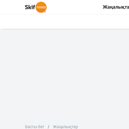
Жаңалықт
Басты бет
Жаңалықтар