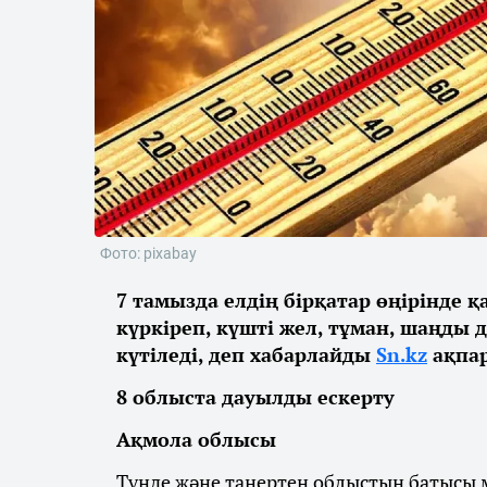
Фото: pixabay
7 тамызда елдің бірқатар өңірінде 
күркіреп, күшті жел, тұман, шаңды 
күтіледі, деп хабарлайды
Sn.kz
ақпар
8 облыста дауылды ескерту
Ақмола облысы
Түнде және таңертең облыстың батысы м