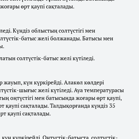
 жоғары өрт қаупі сақталады.
леді. Күндіз облыстың солтүстігі мен
олтүстік-батыс желі болжанады. Батысы мен
ы.
латын солтүстік-батыс желі күтіледі.
 жауып, күн күркірейді. Алакөл көлдері
лтүстік-шығыс желі күтіледі. Ауа температурасы
стың оңтүстігі мен батысында жоғары өрт қаупі,
 қаупі сақталады. Талдықорғанда күндіз 35
рт қаупі сақталады.
күн күркірейді. Оңтүстік-батыста, солтүстік-