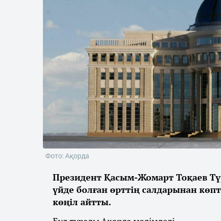
Фото: Ақорда
Президент Қасым-Жомарт Тоқаев Тү
үйде болған өрттің салдарынан көп
көңіл айтты.