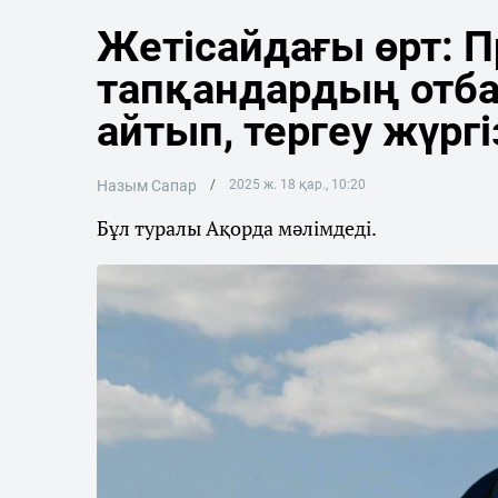
Жетісайдағы өрт: П
тапқандардың отба
айтып, тергеу жүрг
Назым Сапар
2025 ж. 18 қар., 10:20
Бұл туралы Ақорда мәлімдеді.