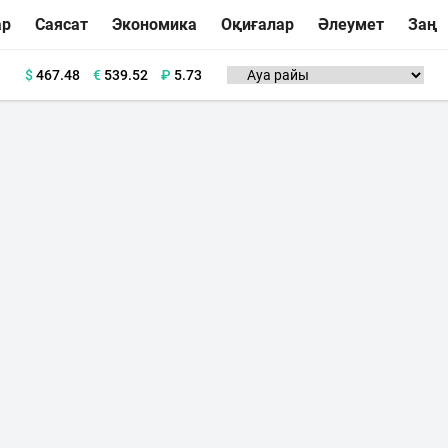
ар
Саясат
Экономика
Оқиғалар
Әлеумет
Заң
$
467.48
€
539.52
₽
5.73