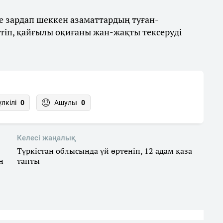
е зардап шеккен азаматтардың туған-
тіп, қайғылы оқиғаны жан-жақты тексеруді
үлкілі
0
Ашулы
0
Келесі жаңалық
Түркістан облысында үй өртеніп, 12 адам қаза
н
тапты