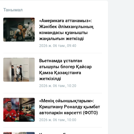
Танымал
«Америкаға аттанамыз»:
Жәнібек Әлімханұлының
командасы қуанышты
жаңалығын жеткізді
2026 ж. 06 там., 09:40
Вьетнамда ұсталған
атышулы блогер Қайсар
Қамза Қазақстанға
жеткізілді
2026 ж. 06 там., 10:20
«Менің ойыншықтарым»:
Криштиану Роналду қымбат
автопаркін көрсетті (ФОТО)
2026 ж. 06 там., 10:00