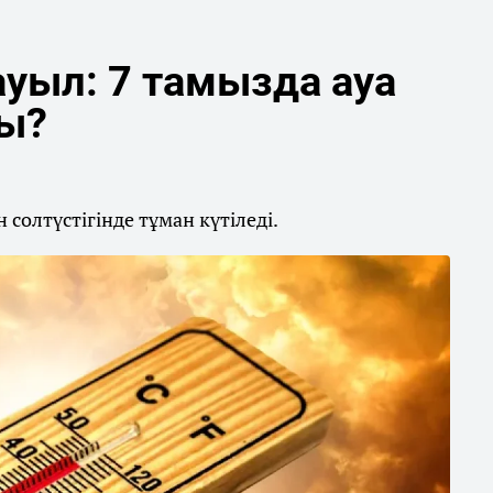
уыл: 7 тамызда ауа
ды?
солтүстігінде тұман күтіледі.