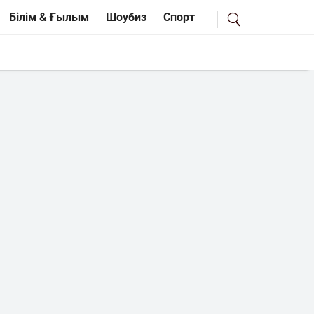
Білім & Ғылым
Шоубиз
Спорт