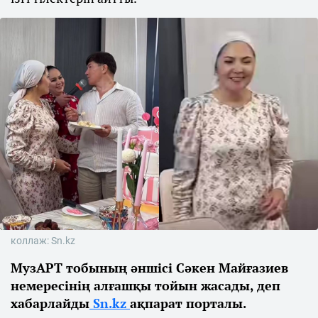
коллаж: Sn.kz
МузАРТ тобының әншісі Сәкен Майғазиев
немересінің алғашқы тойын жасады, деп
хабарлайды
Sn.kz
ақпарат порталы.