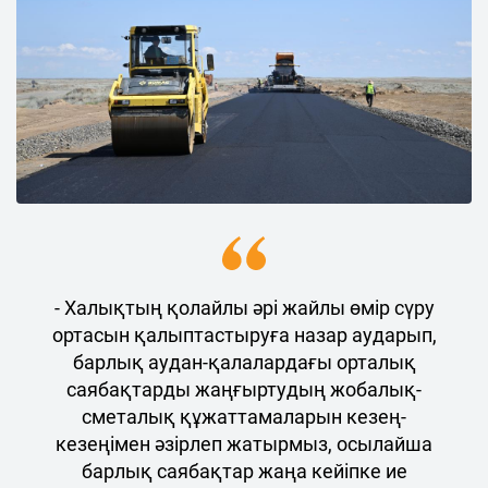
- Халықтың қолайлы әрі жайлы өмір сүру
ортасын қалыптастыруға назар аударып,
барлық аудан-қалалардағы орталық
саябақтарды жаңғыртудың жобалық-
сметалық құжаттамаларын кезең-
кезеңімен әзірлеп жатырмыз, осылайша
барлық саябақтар жаңа кейіпке ие