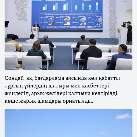
Сондай-ақ, бағдарлама аясында көп қабатты
тұрғын үйлердің шатыры мен қасбеттері
жөнделіп, арық желілері қалпына келтірілді,
көше жарық шамдары орнатылды.