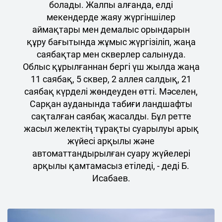
болады. Жалпы алғанда, елді
мекендерде жаяу жүргіншілер
аймақтары мен демалыс орындарын
құру бағытында жұмыс жүргізіліп, жаңа
саябақтар мен скверлер салынуда.
Облыс құрылғаннан бергі үш жылда жаңа
11 саябақ, 5 сквер, 2 аллея салдық, 21
саябақ күрделі жөндеуден өтті. Мәселен,
Сарқан ауданында табиғи ландшафты
сақталған саябақ жасалды. Бұл ретте
жасыл желектің тұрақты суарылуы арық
жүйесі арқылы және
автоматтандырылған суару жүйелері
арқылы қамтамасыз етіледі, - деді Б.
Исабаев.