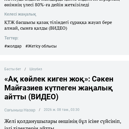
өнімнің үлесі 80%-ға дейін жеткізіледі
Келесі жаңалық
ҚТЖ басшысы қазақ тіліндегі сұраққа жауап бере
алмай, сынға қалды (ВИДЕО)
Тегтер:
#жолдар
#Жетісу облысы
Басты бет
Шоубиз
«Ақ көйлек киген жоқ»: Сәкен
Майғазиев күтпеген жаңалық
айтты (ВИДЕО)
Сағыныш Назар
2026 ж. 08 там., 03:30
Желі қолданушылары әншінің бұл ісіне сүйсініп,
ізгі тілектерін айтты.