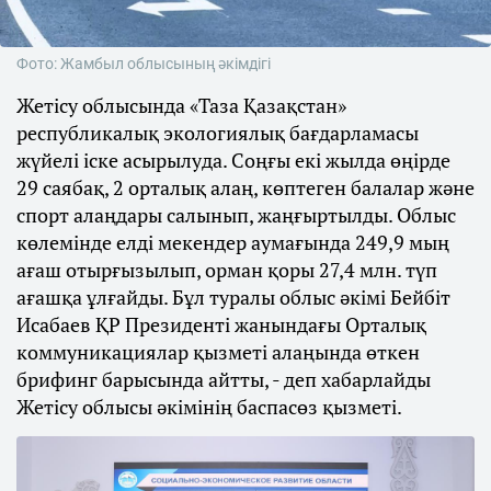
Фото: Жамбыл облысының әкімдігі
Жетісу облысында «Таза Қазақстан»
республикалық экологиялық бағдарламасы
жүйелі іске асырылуда. Соңғы екі жылда өңірде
29 саябақ, 2 орталық алаң, көптеген балалар және
спорт алаңдары салынып, жаңғыртылды. Облыс
көлемінде елді мекендер аумағында 249,9 мың
ағаш отырғызылып, орман қоры 27,4 млн. түп
ағашқа ұлғайды. Бұл туралы облыс әкімі Бейбіт
Исабаев ҚР Президенті жанындағы Орталық
коммуникациялар қызметі алаңында өткен
брифинг барысында айтты, - деп хабарлайды
Жетісу облысы әкімінің баспасөз қызметі.