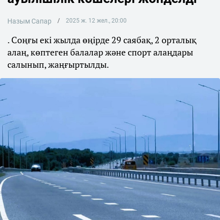
Назым Сапар
2025 ж. 12 жел., 20:00
. Соңғы екі жылда өңірде 29 саябақ, 2 орталық
алаң, көптеген балалар және спорт алаңдары
салынып, жаңғыртылды.