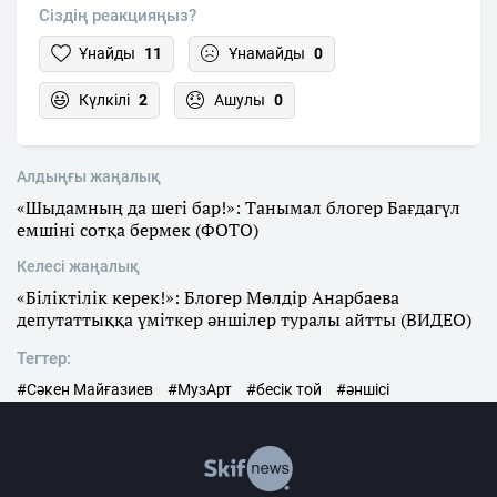
Сіздің реакцияңыз?
Ұнайды
11
Ұнамайды
0
Күлкілі
2
Ашулы
0
Алдыңғы жаңалық
«Шыдамның да шегі бар!»: Танымал блогер Бағдагүл
емшіні сотқа бермек (ФОТО)
Келесі жаңалық
«Біліктілік керек!»: Блогер Мөлдір Анарбаева
депутаттыққа үміткер әншілер туралы айтты (ВИДЕО)
Тегтер:
#Сәкен Майғазиев
#МузАрт
#бесік той
#әншісі