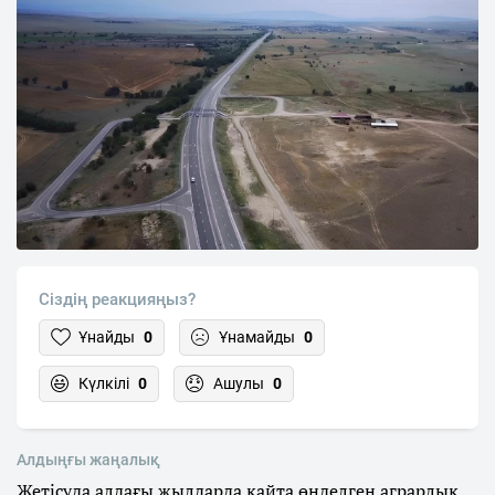
Сіздің реакцияңыз?
Ұнайды
0
Ұнамайды
0
Күлкілі
0
Ашулы
0
Алдыңғы жаңалық
Жетісуда алдағы жылдарда қайта өңделген аграрлық