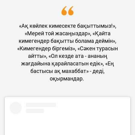
«Ақ көйлек кимесекте бақыттымыз!»,
«Мерей той жасаңыздар», «Қайта
кимегендер бақытты болама деймін»,
«Кимегендер біргеміз», «Сәкен турасын
айтты», «Ол кезде ата - ананың
жағдайына қарайласатын едік», «Ең
бастысы ақ махаббат» - деді,
оқырмандар.