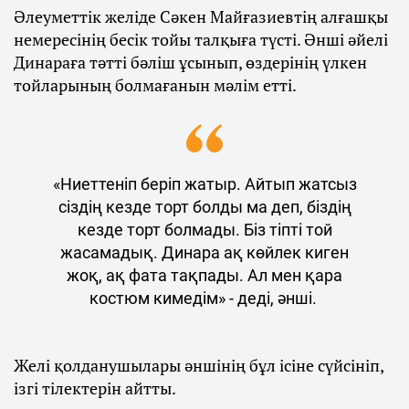
Әлеуметтік желіде Сәкен Майғазиевтің алғашқы
немересінің бесік тойы талқыға түсті. Әнші әйелі
Динараға тәтті бәліш ұсынып, өздерінің үлкен
тойларының болмағанын мәлім етті.
«Ниеттеніп беріп жатыр. Айтып жатсыз
сіздің кезде торт болды ма деп, біздің
кезде торт болмады. Біз тіпті той
жасамадық. Динара ақ көйлек киген
жоқ, ақ фата тақпады. Ал мен қара
костюм кимедім» - деді, әнші.
Желі қолданушылары әншінің бұл ісіне сүйсініп,
ізгі тілектерін айтты.