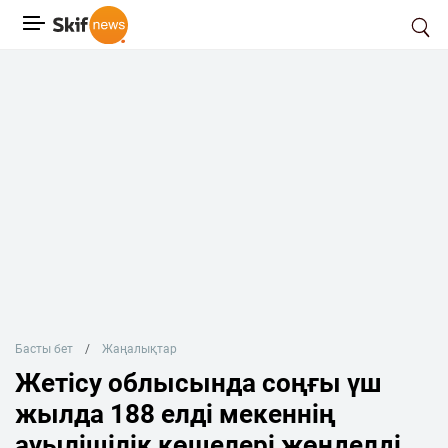
Басты бет
Жаңалықтар
Жетісу облысында соңғы үш
жылда 188 елді мекеннің
ауылішілік көшелері жөнделді