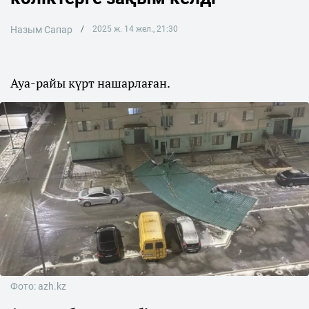
Назым Сапар
2025 ж. 14 жел., 21:30
Ауа-райы күрт нашарлаған.
Фото: azh.kz