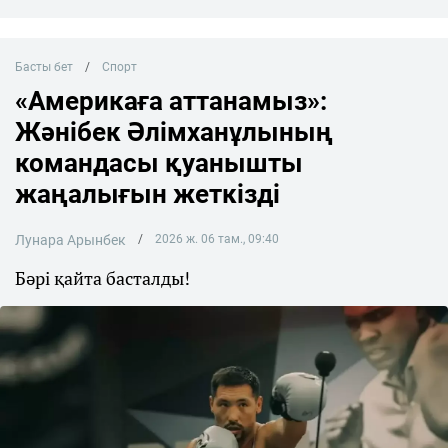
Басты бет
Спорт
«Америкаға аттанамыз»:
Жәнібек Әлімханұлының
командасы қуанышты
жаңалығын жеткізді
Лунара Арынбек
2026 ж. 06 там., 09:40
Бәрі қайта басталды!