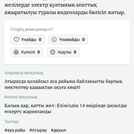
желілерде электр қуатының апаттық
ажыратылуы туралы видеоларды бөлісіп жатыр.
Сіздің реакцияңыз?
Ұнайды
0
Ұнамайды
0
Күлкілі
0
Ашулы
0
Алдыңғы жаңалық
Атырауда қолайсыз ауа райына байланысты барлық
мектептер қашықтан оқуға көшті
Келесі жаңалық
Қалың қар, қатты жел: Еліміздің 14 өңірінде дауылды
ескерту жарияланды
Тегтер:
#ауа райы
#Атырау
#дауыл