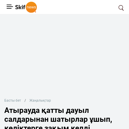
Басты бет
Жаңалықтар
Атырауда қатты дауыл
салдарынан шатырлар ұшып,
көліктерге зақым келді