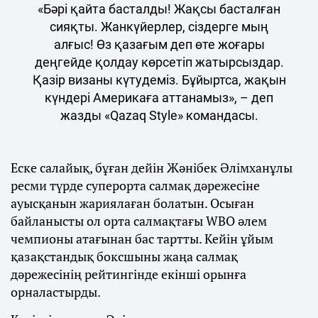
«Бәрі қайта басталды! Жақсы басталған
сияқты. Жанкүйерлер, сіздерге мың
алғыс! Өз қазағым деп өте жоғары
деңгейде қолдау көрсетіп жатырсыздар.
Қазір визаны күтудеміз. Бұйыртса, жақын
күндері Америкаға аттанамыз», – деп
жазды «Qazaq Style» командасы.
Еске салайық, бұған дейін Жәнібек Әлімханұлы
ресми түрде суперорта салмақ дәрежесіне
ауысқанын жариялаған болатын. Осыған
байланысты ол орта салмақтағы WBO әлем
чемпионы атағынан бас тартты. Кейін ұйым
қазақстандық боксшыны жаңа салмақ
дәрежесінің рейтингінде екінші орынға
орналастырды.