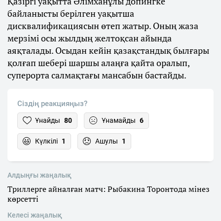
Қазіргі уақытта Әлімханұлы допингке
байланысты берілген уақытша
дисквалификациясын өтеп жатыр. Оның жаза
мерзімі осы жылдың желтоқсан айында
аяқталады. Осыдан кейін қазақстандық былғары
қолғап шебері шаршы алаңға қайта оралып,
суперорта салмақтағы мансабын бастайды.
Сіздің реакцияңыз?
Ұнайды
80
Ұнамайды
6
Күлкілі
1
Ашулы
1
Алдыңғы жаңалық
Триллерге айналған матч: Рыбакина Торонтода мінез
көрсетті
Келесі жаңалық