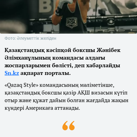
Фото: Әлеуметтік желіден
Қазақстандық кәсіпқой боксшы Жәнібек
Әлімханұлының командасы алдағы
жоспарларымен бөлісті, деп хабарлайды
Sn.kz
ақпарат порталы.
«Qazaq Style» командасының мәліметінше,
қазақстандық боксшы қазір АҚШ визасын күтіп
отыр және құжат дайын болған жағдайда жақын
күндері Америкаға аттанады.