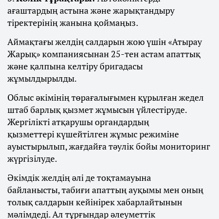
ағаштардың астына және жарықтандыру
тіректерінің жанына қоймаңыз.
Аймақтағы желдің салдарын жою үшін «Атырау
Жарық» компаниясынан 25-тен астам апаттық
және қалпына келтіру бригадасы
жұмылдырылды.
Облыс әкімінің төрағалығымен құрылған жедел
штаб барлық қызмет жұмысын үйлестіруде.
Жергілікті атқарушы органдардың
қызметтері күшейтілген жұмыс режиміне
ауыстырылып, жағдайға тәулік бойы мониторинг
жүргізілуде.
Әкімдік желдің әлі де тоқтамауына
байланысты, табиғи апаттың ауқымы мен оның
толық салдарын кейінірек хабарлайтынын
мәлімдеді. Ал тұрғындар әлеуметтік