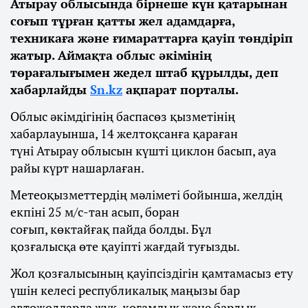
Атырау облысында бірнеше күн қатарынан
соғып тұрған қатты жел адамдарға,
техникаға және ғимараттарға қауіп төндіріп
жатыр. Аймақта облыс әкімінің
төрағалығымен жедел штаб құрылды, деп
хабарлайды
Sn.kz
ақпарат порталы.
Облыс әкімдігінің баспасөз қызметінің
хабарлауынша, 14 желтоқсанға қараған
түні Атырау облысын күшті циклон басып, ауа
райы күрт нашарлаған.
Метеоқызметтердің мәліметі бойынша, желдің
екпіні 25 м/с-тан асып, боран
соғып, көктайғақ пайда болды. Бұл
қозғалысқа өте қауіпті жағдай туғызды.
Жол қозғалысының қауіпсіздігін қамтамасыз ету
үшін келесі республикалық маңызы бар
автожолдарда жүк, қоғамдық және барлық