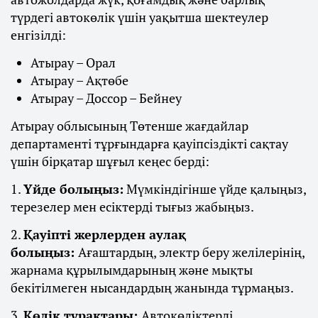
түрдегі автокөлік үшін уақытша шектеулер
енгізілді:
Атырау – Орал
Атырау – Ақтөбе
Атырау – Доссор – Бейнеу
Атырау облысының Төтенше жағдайлар
департаменті тұрғындарға қауіпсіздікті сақтау
үшін бірқатар шұғыл кеңес берді:
1.
Үйде болыңыз:
Мүмкіндігінше үйде қалыңыз,
терезелер мен есіктерді тығыз жабыңыз.
2.
Қауіпті жерлерден аулақ
болыңыз:
Ағаштардың, электр беру желілерінің,
жарнама құрылымдарының және мықты
бекітілмеген нысандардың жанында тұрмаңыз.
3.
Көлік тұрақтары:
Автокөліктерді