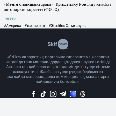
«Менің ойыншықтарым»: Криштиану Роналду қымбат
автопаркін көрсетті (ФОТО)
Тегтер:
#Америка
#жекпе-жек
#Жәнібек Әлімханұлы
«SN.kz» ақпараттық порталына гиперсілтеме жасалған
жағдайда ғана материалдарды қолдануға рұқсат етіледі.
Ақпараттан дәйексөз алынғанда міндетті түрде сілтеме
жасалуы тиіс. Жазбаша түрде рұқсат берілмеген
жағдайда материалдарды коммерциялық мақсаттарға
пайдалануға болмайды.
Жоба жайында
Материалды қолдану тәртібі