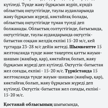
күтіледі. Түнде жаяу бұрқасын жүріп, күндіз
облыстың оңтүстігінде, таулы ауданларында
жаяу бұрқасын жүреді, көктайғақ болады,
облыстың оңтүстігінде тұман түседі деп
болжанады. Облыстың солтүстігінде, батысында,
оңтүстігінде, таулы аудандарында оңтүстік-
батыстан соққан желдің екпіні 15-20 м/с, кей
тұстарда 23-28 м/с дейін жетеді.
Шымкентте
15
желтоқсанда түнде және таңертең қатты жауын-
шашын (жаңбыр, қар), көктайғақ болып, жаяу
бұрқасын жүреді деп күтіледі. Оңтүстік-батыстан
жел соғады, екпіні - 15-20 м/с.
Түркістанда
15
желтоқсанда түнде жауын-шашын (жаңбыр, қар),
көктайғақ болып, жаяу бұрқасын жүреді деп
күтіледі. Оңтүстік-батыстан жел соғады, екпіні -
15-20 м/с.
Қостанай облысының
шығысында,