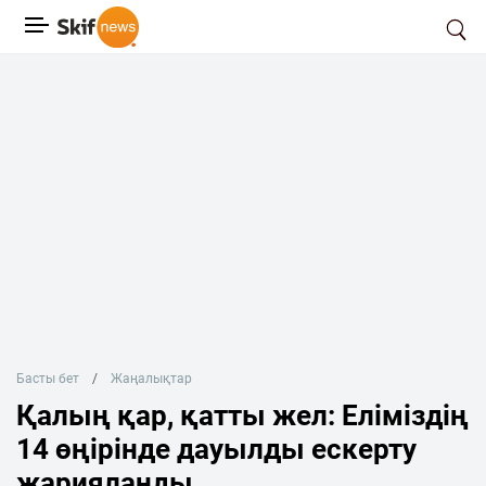
Басты бет
Жаңалықтар
Қалың қар, қатты жел: Еліміздің
14 өңірінде дауылды ескерту
жарияланды