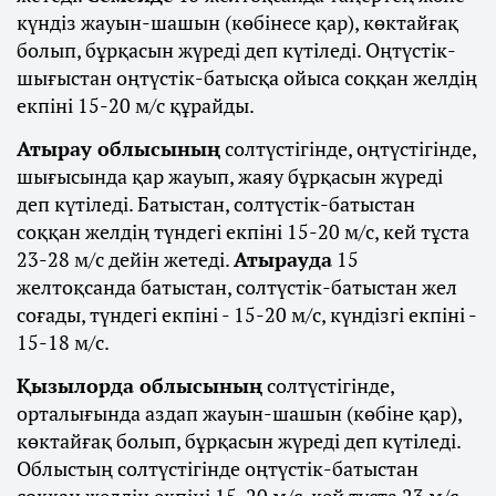
күндіз жауын-шашын (көбінесе қар), көктайғақ
болып, бұрқасын жүреді деп күтіледі. Оңтүстік-
шығыстан оңтүстік-батысқа ойыса соққан желдің
екпіні 15-20 м/с құрайды.
Атырау облысының
солтүстігінде, оңтүстігінде,
шығысында қар жауып, жаяу бұрқасын жүреді
деп күтіледі. Батыстан, солтүстік-батыстан
соққан желдің түндегі екпіні 15-20 м/с, кей тұста
23-28 м/с дейін жетеді.
Атырауда
15
желтоқсанда батыстан, солтүстік-батыстан жел
соғады, түндегі екпіні - 15-20 м/с, күндізгі екпіні -
15-18 м/с.
Қызылорда облысының
солтүстігінде,
орталығында аздап жауын-шашын (көбіне қар),
көктайғақ болып, бұрқасын жүреді деп күтіледі.
Облыстың солтүстігінде оңтүстік-батыстан
соққан желдің екпіні 15-20 м/с, кей тұста 23 м/с