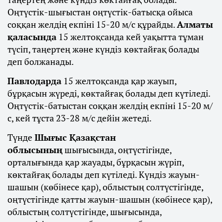
Оңтүстік-шығыстан оңтүстік-батысқа ойыса
соққан желдің екпіні 15-20 м/с құрайды.
Алматы
қаласында
15 желтоқсанда кей уақытта тұман
түсіп, таңертең және күндіз көктайғақ болады
деп болжанады.
Павлодарда
15 желтоқсанда қар жауып,
бұрқасын жүреді, көктайғақ болады деп күтіледі.
Оңтүстік-батыстан соққан желдің екпіні 15-20 м/
с, кей тұста 23-28 м/с дейін жетеді.
Түнде
Шығыс Қазақстан
облысының
шығысында, оңтүстігінде,
орталығында қар жауады, бұрқасын жүріп,
көктайғақ болады деп күтіледі. Күндіз жауын-
шашын (көбінесе қар), облыстың солтүстігінде,
оңтүстігінде қатты жауын-шашын (көбінесе қар),
облыстың солтүстігінде, шығысында,