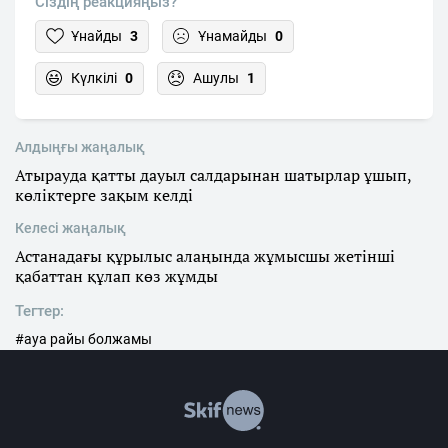
Сіздің реакцияңыз?
Ұнайды
3
Ұнамайды
0
Күлкілі
0
Ашулы
1
Алдыңғы жаңалық
Атырауда қатты дауыл салдарынан шатырлар ұшып,
көліктерге зақым келді
Келесі жаңалық
Астанадағы құрылыс алаңында жұмысшы жетінші
қабаттан құлап көз жұмды
Тегтер:
#ауа райы болжамы