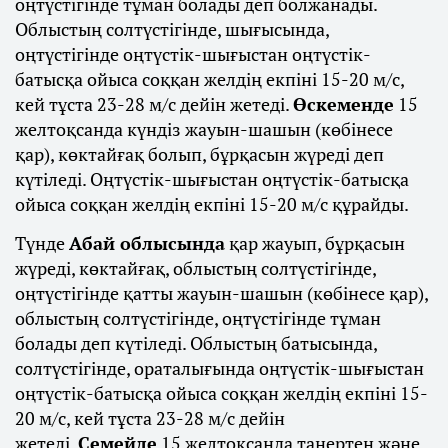
оңтүстігінде тұман болады деп болжанады.
Облыстың солтүстігінде, шығысында,
оңтүстігінде оңтүстік-шығыстан оңтүстік-
батысқа ойыса соққан желдің екпіні 15-20 м/с,
кей тұста 23-28 м/с дейін жетеді.
Өскеменде
15
желтоқсанда күндіз жауын-шашын (көбінесе
қар), көктайғақ болып, бұрқасын жүреді деп
күтіледі. Оңтүстік-шығыстан оңтүстік-батысқа
ойыса соққан желдің екпіні 15-20 м/с құрайды.
Түнде
Абай облысында
қар жауып, бұрқасын
жүреді, көктайғақ, облыстың солтүстігінде,
оңтүстігінде қатты жауын-шашын (көбінесе қар),
облыстың солтүстігінде, оңтүстігінде тұман
болады деп күтіледі. Облыстың батысында,
солтүстігінде, ораталығында оңтүстік-шығыстан
оңтүстік-батысқа ойыса соққан желдің екпіні 15-
20 м/с, кей тұста 23-28 м/с дейін
жетеді.
Семейде
15 желтоқсанда таңертең және