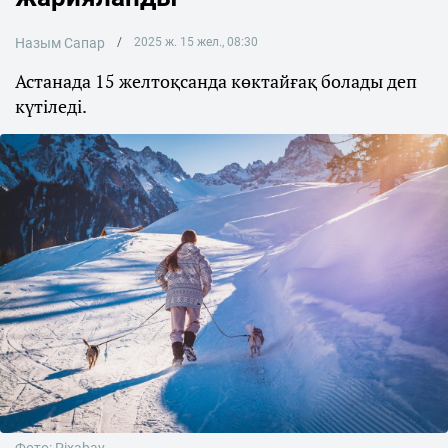
Назым Сапар
2025 ж. 15 жел., 08:30
Астанада 15 желтоқсанда көктайғақ болады деп
күтіледі.
Фото: Pixabay