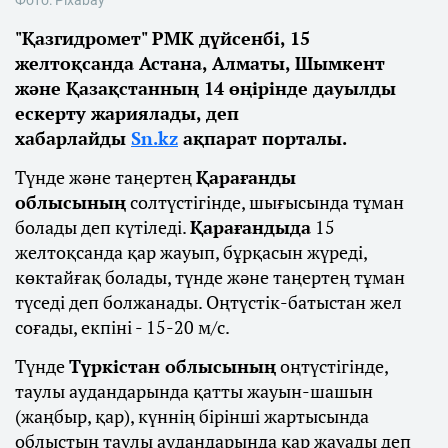
"Қазгидромет" РМК дүйсенбі, 15
желтоқсанда Астана, Алматы, Шымкент
және Қазақстанның 14 өңірінде дауылды
ескерту жариялады, деп
хабарлайды
Sn.kz
ақпарат порталы.
Түнде және таңертең
Қарағанды
облысының
солтүстігінде, шығысында тұман
болады деп күтіледі.
Қарағандыда
15
желтоқсанда қар жауып, бұрқасын жүреді,
көктайғақ болады, түнде және таңертең тұман
түседі деп болжанады. Оңтүстік-батыстан жел
соғады, екпіні - 15-20 м/с.
Түнде
Түркістан облысының
оңтүстігінде,
таулы аудандарында қатты жауын-шашын
(жаңбыр, қар), күннің бірінші жартысында
облыстың таулы аудандарында қар жауады деп