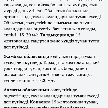
қар жауады, көктайғақ болады, жаяу бұрқасын
жүреді деп күтіледі. Облыстың батысында,
орталығында, таулы аудандарында тұман түседі.
Облыстың солтүстігінде, шығысында, таулы
аудандарында оңтүстік-батыстан жел соғады,
екпіні - 15-20 м/с.
Талдықорғанда
15
желтоқсанда таңертең және күндіз тұман түседі
деп күтіледі.
Жамбыл облысында
кей уақыттарда тұман
түседі деп күтіледі. Таразда 15 желтоқсанда кей
уақыттарда тұман, көктайғақ болады деп
болжанады. Оңтүстік-батыстан жел соғады,
түндегі екпіні - 15-20 м/с.
Алматы облысының
солтүстігінде,
оңтүстігінде, таулы аудандарында тұман түседі
деп күтіледі.
Қонаевта
15 желтоқсанда тұман,
таңертең және күндіз көктайғақ болады.