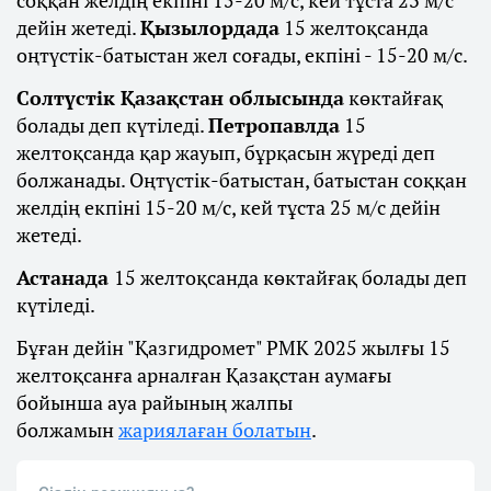
дейін жетеді.
Қызылордада
15 желтоқсанда
оңтүстік-батыстан жел соғады, екпіні - 15-20 м/с.
Солтүстік Қазақстан облысында
көктайғақ
болады деп күтіледі.
Петропавлда
15
желтоқсанда қар жауып, бұрқасын жүреді деп
болжанады. Оңтүстік-батыстан, батыстан соққан
желдің екпіні 15-20 м/с, кей тұста 25 м/с дейін
жетеді.
Астанада
15 желтоқсанда көктайғақ болады деп
күтіледі.
Бұған дейін "Қазгидромет" РМК 2025 жылғы 15
желтоқсанға арналған Қазақстан аумағы
бойынша ауа райының жалпы
болжамын
жариялаған болатын
.