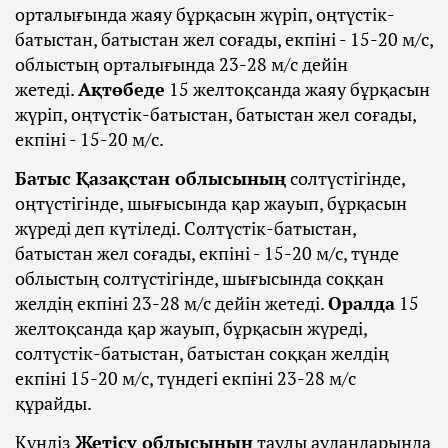
орталығында жаяу бұрқасын жүріп, оңтүстік-
батыстан, батыстан жел соғады, екпіні - 15-20 м/с,
облыстың орталығында 23-28 м/с дейін
жетеді.
Ақтөбеде
15 желтоқсанда жаяу бұрқасын
жүріп, оңтүстік-батыстан, батыстан жел соғады,
екпіні - 15-20 м/с.
Батыс Қазақстан облысының
солтүстігінде,
оңтүстігінде, шығысында қар жауып, бұрқасын
жүреді деп күтіледі. Солтүстік-батыстан,
батыстан жел соғады, екпіні - 15-20 м/с, түнде
облыстың солтүстігінде, шығысында соққан
желдің екпіні 23-28 м/с дейін жетеді.
Оралда
15
желтоқсанда қар жауып, бұрқасын жүреді,
солтүстік-батыстан, батыстан соққан желдің
екпіні 15-20 м/с, түндегі екпіні 23-28 м/с
құрайды.
Күндіз
Жетісу облысының
таулы аудандарында