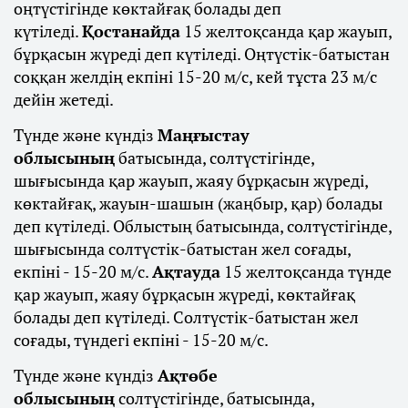
оңтүстігінде көктайғақ болады деп
күтіледі.
Қостанайда
15 желтоқсанда қар жауып,
бұрқасын жүреді деп күтіледі. Оңтүстік-батыстан
соққан желдің екпіні 15-20 м/с, кей тұста 23 м/с
дейін жетеді.
Түнде және күндіз
Маңғыстау
облысының
батысында, солтүстігінде,
шығысында қар жауып, жаяу бұрқасын жүреді,
көктайғақ, жауын-шашын (жаңбыр, қар) болады
деп күтіледі. Облыстың батысында, солтүстігінде,
шығысында солтүстік-батыстан жел соғады,
екпіні - 15-20 м/с.
Ақтауда
15 желтоқсанда түнде
қар жауып, жаяу бұрқасын жүреді, көктайғақ
болады деп күтіледі. Солтүстік-батыстан жел
соғады, түндегі екпіні - 15-20 м/с.
Түнде және күндіз
Ақтөбе
облысының
солтүстігінде, батысында,