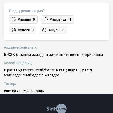
Сіздің реакцияңыз?
Ұнайды
0
Ұнамайды
1
Күлкілі
0
Ашулы
0
Алдыңғы жаңалық
БЖЗҚ биылғы жылдың жеткілікті шегін жариялады
Келесі жаңалық
Иранға қатысты келісім не қатаң шара: Трамп
маңызды мәлімдеме жасады
Тегтер:
#шегіртке
#Қарағанды