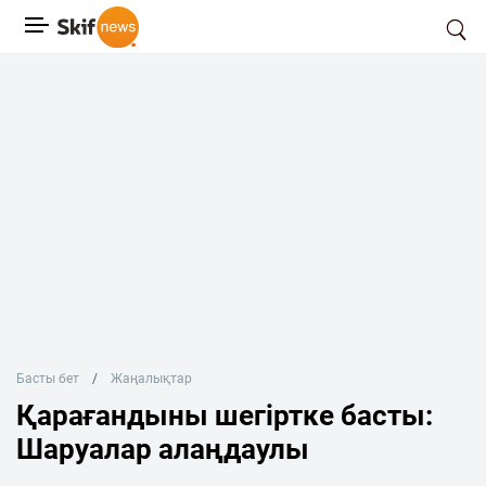
Басты бет
Жаңалықтар
Қарағандыны шегіртке басты:
Шаруалар алаңдаулы