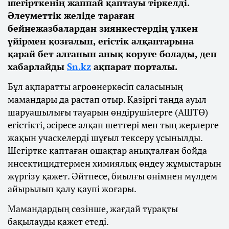
шегірткенің жаппай қаптауы тіркелді.
Әлеуметтік желіде тараған
бейнежазбалардан зиянкестердің үлкен
үйірмен қозғалып, егістік алқаптарына
қарай бет алғанын анық көруге болады, деп
хабарлайды
Sn.kz
ақпарат порталы.
Бұл ақпаратты агроөнеркәсіп саласының
мамандары да растап отыр. Қазіргі таңда ауыл
шаруашылығы тауарын өндірушілерге (АШТӨ)
егістікті, әсіресе алқап шеттері мен тың жерлерге
жақын учаскелерді шұғыл тексеру ұсынылды.
Шегіртке қаптаған ошақтар анықталған бойда
инсектицидтермен химиялық өңдеу жұмыстарын
жүргізу қажет. Әйтпесе, биылғы өнімнен мүлдем
айырылып қалу қаупі жоғары.
Мамандардың сөзінше, жағдай тұрақты
бақылауды қажет етеді.