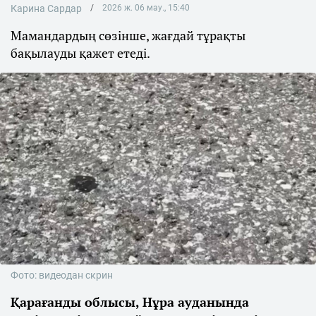
Карина Сардар
2026 ж. 06 мау., 15:40
Мамандардың сөзінше, жағдай тұрақты
бақылауды қажет етеді.
Фото: видеодан скрин
Қарағанды облысы, Нұра ауданында