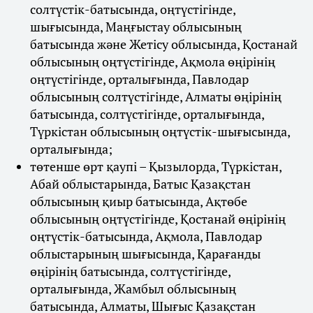
солтүстік-батысында, оңтүстігінде,
шығысында, Маңғыстау облысының
батысында және Жетісу облысында, Қостанай
облысының оңтүстігінде, Ақмола өңірінің
оңтүстігінде, орталығында, Павлодар
облысының солтүстігінде, Алматы өңірінің
батысында, солтүстігінде, орталығында,
Түркістан облысының оңтүстік-шығысында,
орталығында;
төтенше өрт қаупі – Қызылорда, Түркістан,
Абай облыстарында, Батыс Қазақстан
облысының қиыр батысында, Ақтөбе
облысының оңтүстігінде, Қостанай өңірінің
оңтүстік-батысында, Ақмола, Павлодар
облыстарының шығысында, Қарағанды
өңірінің батысында, солтүстігінде,
орталығында, Жамбыл облысының
батысында, Алматы, Шығыс Қазақстан