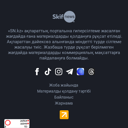
«SN.kz» ақпараттық порталына гиперсілтеме жасалған
жағдайда ғана материалдарды қолдануға рұқсат етіледі.
Ақпараттан дәйексөз алынғанда міндетті түрде сілтеме
жасалуы тиіс. Жазбаша түрде рұқсат берілмеген
жағдайда материалдарды коммерциялық мақсаттарға
пайдалануға болмайды.
Жоба жайында
Материалды қолдану тәртібі
Байланыс
Жарнама