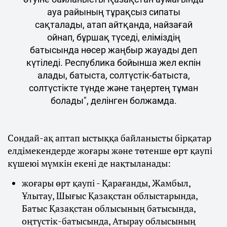
ауа райының тұрақсыз сипаты
сақталады, атап айтқанда, найзағай
ойнап, бұршақ түседі, еліміздің
батысында нөсер жаңбыр жауады деп
күтіледі. Республика бойынша жел екпін
алады, батыста, солтүстік-батыста,
солтүстікте түнде және таңертең тұман
болады", делінген болжамда.
Сондай-ақ аптап ыстыққа байланысты бірқатар
елдімекендерде жоғары және төтенше өрт қаупі
күшеюі мүмкін екені де нақтыланады:
жоғары өрт қаупі - Қарағанды, Жамбыл,
Ұлытау, Шығыс Қазақстан облыстарында,
Батыс Қазақстан облысының батысында,
оңтүстік-батысында, Атырау облысының