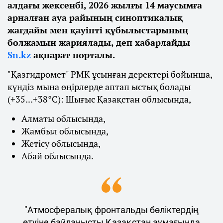
алдағы жексенбі, 2026 жылғы 14 маусымға
арналған ауа райының синоптикалық
жағдайы мен қауіпті құбылыстарының
болжамын жариялады, деп хабарлайды
Sn.kz
ақпарат порталы.
"Қазгидромет" РМК ұсынған деректері бойынша,
күндіз мына өңірлерде аптап ыстық болады
(+35...+38°С): Шығыс Қазақстан облысында,
Алматы облысында,
Жамбыл облысында,
Жетісу облысында,
Абай облысында.
"Атмосфералық фронтальды бөліктердің
өтуіне байланысты Қазақстан аумағында