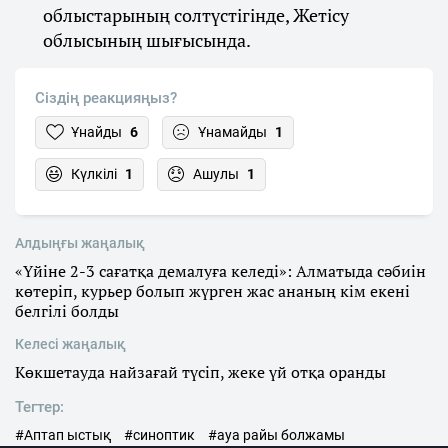
облыстарының солтүстігінде, Жетісу
облысының шығысында.
Сіздің реакцияңыз?
Ұнайды
6
Ұнамайды
1
Күлкілі
1
Ашулы
1
Алдыңғы жаңалық
«Үйіне 2-3 сағатқа демалуға келеді»: Алматыда сәбиін
көтеріп, курьер болып жүрген жас ананың кім екені
белгілі болды
Келесі жаңалық
Көкшетауда найзағай түсіп, жеке үй отқа оранды
Тегтер:
#Аптап ыстық
#синоптик
#ауа райы болжамы