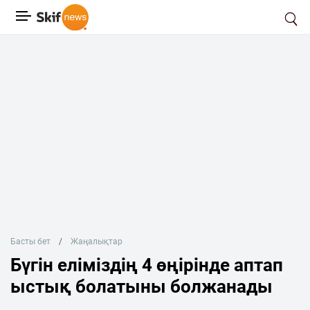
Басты бет
Жаңалықтар
Бүгін еліміздің 4 өңірінде аптап
ыстық болатыны болжанады