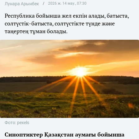
Лунара Арынбек
2026 ж. 14 мау., 07:30
Республика бойынша жел екпін алады, батыста,
солтүстік-батыста, солтүстікте түнде және
таңертең тұман болады.
Фото: pexels
Синоптиктер Қазақстан аумағы бойынша