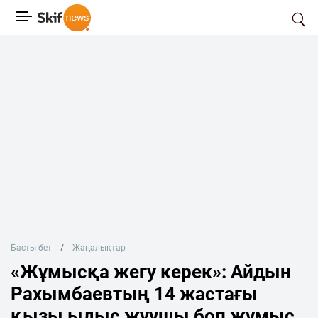
Басты бет
Жаңалықтар
«Жұмысқа жегу керек»: Айдын
Рахымбаевтың 14 жастағы
қызы ыдыс жуушы боп жұмыс