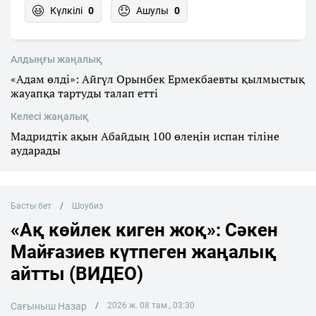
Күлкілі
0
Ашулы
0
Алдыңғы жаңалық
«Адам өлді»: Айгүл Орынбек Ермекбаевты қылмыстық
жауапқа тартуды талап етті
Келесі жаңалық
Мадридтік ақын Абайдың 100 өлеңін испан тіліне
аударады
Басты бет
Шоубиз
«Ақ көйлек киген жоқ»: Сәкен
Майғазиев күтпеген жаңалық
айтты (ВИДЕО)
Сағыныш Назар
2026 ж. 08 там., 03:30