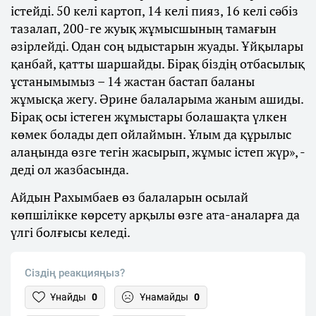
істейді. 50 келі картоп, 14 келі пияз, 16 келі сәбіз
тазалап, 200-ге жуық жұмысшының тамағын
әзірлейді. Одан соң ыдыстарын жуады. Ұйқылары
қанбай, қатты шаршайды. Бірақ біздің отбасылық
ұстанымымыз – 14 жастан бастап баланы
жұмысқа жегу. Әрине балаларыма жаным ашиды.
Бірақ осы істеген жұмыстары болашақта үлкен
көмек болады деп ойлаймын. Ұлым да құрылыс
алаңында өзге тегін жасырып, жұмыс істеп жүр», -
деді ол жазбасында.
Айдын Рахымбаев өз балаларын осылай
көпшілікке көрсету арқылы өзге ата-аналарға да
үлгі болғысы келеді.
Сіздің реакцияңыз?
Ұнайды
0
Ұнамайды
0