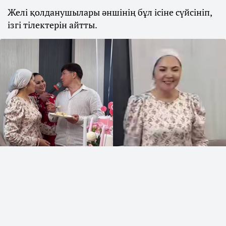
Желі қолданушылары әншінің бұл ісіне сүйсініп,
ізгі тілектерін айтты.
коллаж: Sn.kz
МузАРТ тобының әншісі Сәкен Майғазиев