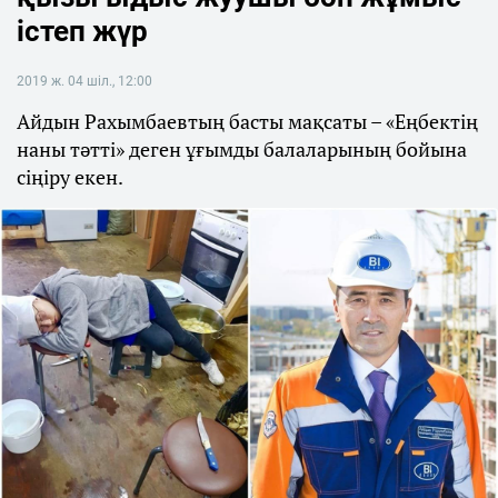
істеп жүр
2019 ж. 04 шіл., 12:00
Айдын Рахымбаевтың басты мақсаты – «Еңбектің
наны тәтті» деген ұғымды балаларының бойына
сіңіру екен.