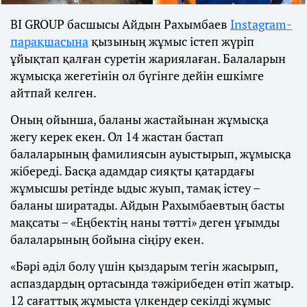
BI GROUP басшысы Айдын Рахымбаев
Instagram-
парақшасына
қызының жұмыс істеп жүріп
ұйықтап қалған суретін жариялаған. Балаларын
жұмысқа жегетінін ол бүгінге дейін ешкімге
айтпай келген.
Оның ойынша, баланы жастайынан жұмысқа
жегу керек екен. Ол 14 жастан бастап
балаларының фамилиясын ауыстырып, жұмысқа
жібереді. Басқа адамдар сияқты қатардағы
жұмысшы ретінде ыдыс жуып, тамақ істеу –
баланы ширатады. Айдын Рахымбаевтың басты
мақсаты – «Еңбектің наны тәтті» деген ұғымды
балаларының бойына сіңіру екен.
«Бәрі әділ болу үшін қыздарым тегін жасырып,
аспаздардың ортасында тәжірибеден өтіп жатыр.
12 сағаттық жұмыста үлкендер секілді жұмыс