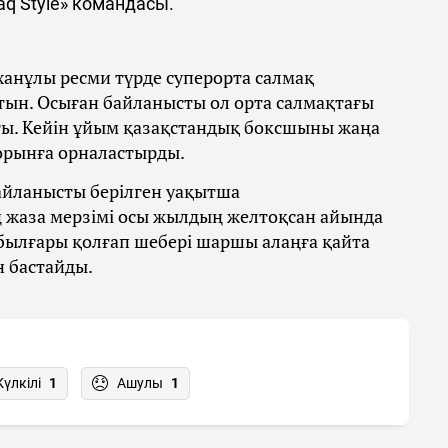
q Style» командасы.
ханұлы ресми түрде суперорта салмақ
тын. Осыған байланысты ол орта салмақтағы
ты. Кейін ұйым қазақстандық боксшыны жаңа
 орынға орналастырды.
байланысты берілген уақытша
 жаза мерзімі осы жылдың желтоқсан айында
 былғары қолғап шебері шаршы алаңға қайта
н бастайды.
Күлкілі
1
Ашулы
1