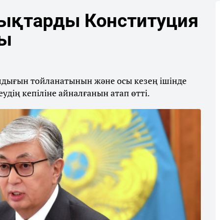
дықтарды Конституция
ды
лдығын тойланатынын және осы кезең ішінде
удің кепіліне айналғанын атап өтті.