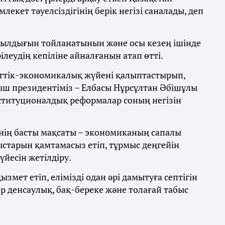
екет тәуелсіздігінің берік негізі саналады, деп
жылдығын тойланатынын және осы кезең ішінде
ілеудің кепіліне айналғанын атап өтті.
еттік-экономикалық жүйені қалыптастырып,
ыш президентіміз – Елбасы Нұрсұлтан Әбішұлы
ституционалдық реформалар соның негізін
інің басты мақсаты – экономиканың сапалы
ыстарын қамтамасыз етіп, тұрмыс деңгейін
үйесін жетілдіру.
мет етіп, елімізді одан әрі дамытуға септігін
ор денсаулық, бақ-береке және толағай табыс