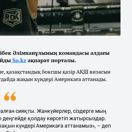
ібек Әлімханұлының командасы алдағы
айды
Sn.kz
ақпарат порталы.
ше, қазақстандық боксшы қазір АҚШ визасын
ғдайда жақын күндері Америкаға аттанады.
талған сияқты. Жанкүйерлер, сіздерге мың
ы деңгейде қолдау көрсетіп жатырсыздар.
 жақын күндері Америкаға аттанамыз», – деп