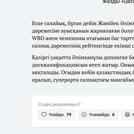
жазды «Qaza
Еске салайық, бұған дейін Жәнібек Әлім
дәрежесіне ауысқанын жариялаған бола
WBO әлем чемпионы атағынан бас тарт
салмақ дәрежесінің рейтингінде екінші
Қазіргі уақытта Әлімханұлы допингке 
дисквалификациясын өтеп жатыр. Оның
аяқталады. Осыдан кейін қазақстандық
оралып, суперорта салмақтағы мансабы
Сіздің реакцияңыз?
Ұнайды
79
Ұнамайды
6