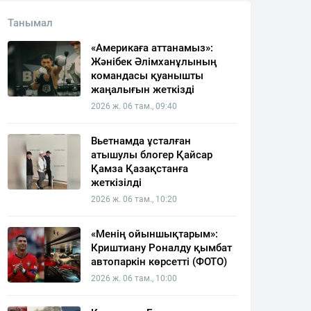
Танымал
«Америкаға аттанамыз»:
Жәнібек Әлімханұлының
командасы қуанышты
жаңалығын жеткізді
2026 ж. 06 там., 09:40
Вьетнамда ұсталған
атышулы блогер Қайсар
Қамза Қазақстанға
жеткізілді
2026 ж. 06 там., 10:20
«Менің ойыншықтарым»:
Криштиану Роналду қымбат
автопаркін көрсетті (ФОТО)
2026 ж. 06 там., 10:00