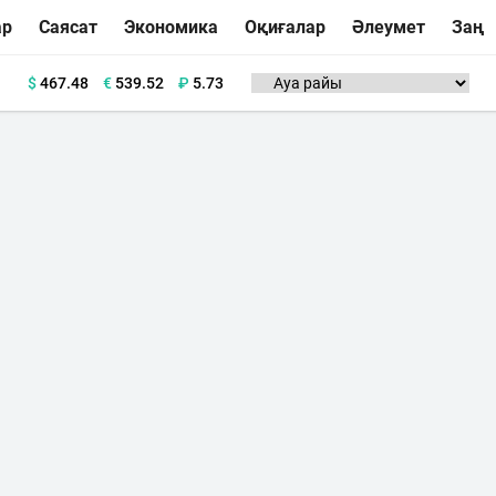
ар
Саясат
Экономика
Оқиғалар
Әлеумет
Заң
$
467.48
€
539.52
₽
5.73