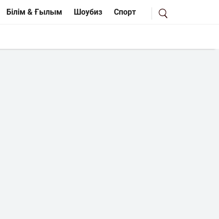
Білім & Ғылым
Шоубиз
Спорт