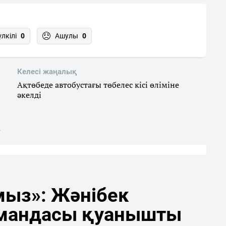
үлкілі
0
Ашулы
0
Келесі жаңалық
Ақтөбеде автобустағы төбелес кісі өліміне
әкелді
в
мыз»: Жәнібек
мандасы қуанышты