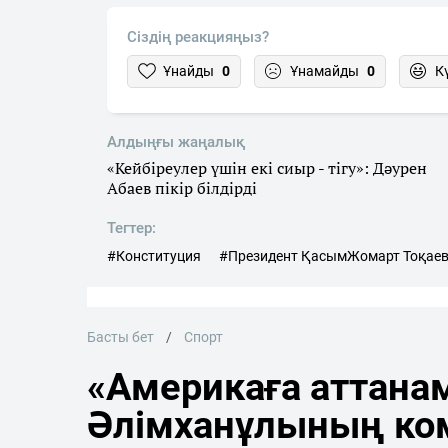
Сіздің реакцияңыз?
Ұнайды
0
Ұнамайды
0
К
Алдыңғы жаңалық
«Кейбіреулер үшін екі сиыр - тігу»: Дәурен
Абаев пікір білдірді
Тегтер:
#Конституция
#Президент ҚасымЖомарт Тоқае
Басты бет
Спорт
«Америкаға аттана
Әлімханұлының ко