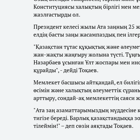
Конституциясы халықтың бірлігі мен мемл
жазлғастырды ол.
Президент келесі жылы Ата заңның 25 
елдің басты заңы жасампаздық пен ілгер
"Қазақстан тұтас құқықтық және әлеум
жан-жақты жаңғыру жолына түсті. Тұңғ
Назарбаев ұсынған Ұлт жоспары мен ин
құрайды", - дейді Тоқаев.
Мемлекет басшысы айтқандай, ел биліг
өсімін және халықтың әлеуметтік сұран
арттыру, сондай-ақ мемлекеттің саяси ж
"Ата заң азаматтарымыздың мүддесіне қыз
тигізе береді. Барлық қазақстандыққа з
тілеймін!" – деп сөзін аяқтады Тоқаев.