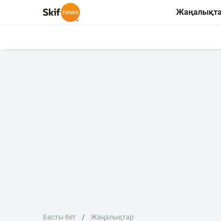
Жаңалықт
Басты бет
Жаңалықтар