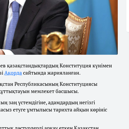
в қазақстандықтардың Конституция күнімен
зі
Ақорда
сайтында жарияланған.
ақстан Республикасының Конституциясы
 құттықтауын мемлекет басшысы.
ың заң үстемдігіне, адамдардың негізгі
сыз етуге ұмтылысы тарихта айқын көрініс
лттық дәстүрлерді арқау еткен Қазақстан