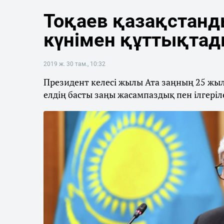
Тоқаев қазақстан
күнімен құттықта
2019 ж. 30 там., 10:32
Президент келесі жылы Ата заңның 25 жы
елдің басты заңы жасампаздық пен ілгеріле