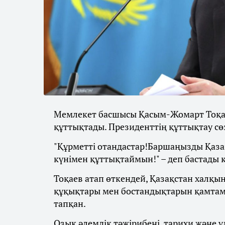
Мемлекет басшысы Қасым-Жомарт Тоқае
құттықтады. Президенттің құттықтау сө
"Құрметті отандастар!Баршаңызды Қаз
күнімен құттықтаймын!" – деп бастады
Тоқаев атап өткендей, Қазақстан халқын
құқықтары мен бостандықтарын қамтама
тапқан.
Озық әлемдік тәжірибені, тарихи және ұ