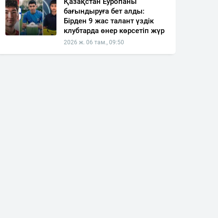
Қазақстан Еуропаны
бағындыруға бет алды:
Бірден 9 жас талант үздік
клубтарда өнер көрсетіп жүр
2026 ж. 06 там., 09:50