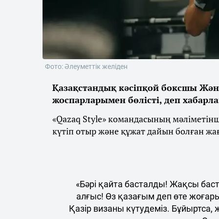
Фото: Әлеуметтік желіден
Қазақстандық кәсіпқой боксшы Жән
жоспарларымен бөлісті, деп хабарл
«Qazaq Style» командасының мәліметін
күтіп отыр және құжат дайын болған жа
«Бәрі қайта басталды! Жақсы бас
алғыс! Өз қазағым деп өте жоғар
Қазір визаны күтудеміз. Бұйыртса,