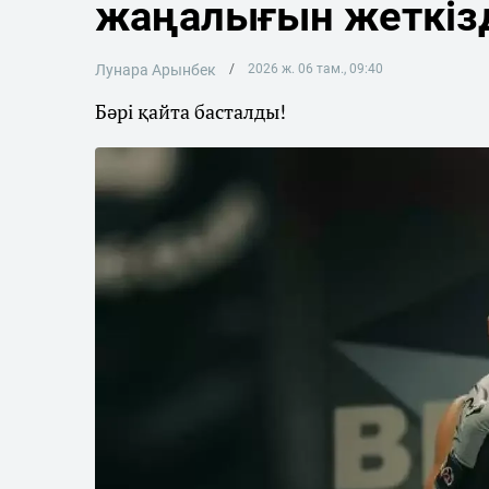
жаңалығын жеткіз
Лунара Арынбек
2026 ж. 06 там., 09:40
Бәрі қайта басталды!