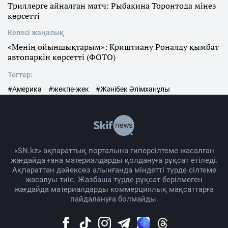
Триллерге айналған матч: Рыбакина Торонтода мінез
көрсетті
Келесі жаңалық
«Менің ойыншықтарым»: Криштиану Роналду қымбат
автопаркін көрсетті (ФОТО)
Тегтер:
#Америка
#жекпе-жек
#Жәнібек Әлімханұлы
«SN.kz» ақпараттық порталына гиперсілтеме жасалған
жағдайда ғана материалдарды қолдануға рұқсат етіледі.
Ақпараттан дәйексөз алынғанда міндетті түрде сілтеме
жасалуы тиіс. Жазбаша түрде рұқсат берілмеген
жағдайда материалдарды коммерциялық мақсаттарға
пайдалануға болмайды.