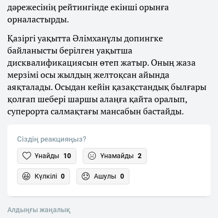
дәрежесінің рейтингінде екінші орынға
орналастырды.
Қазіргі уақытта Әлімханұлы допингке
байланысты берілген уақытша
дисквалификациясын өтеп жатыр. Оның жаза
мерзімі осы жылдың желтоқсан айында
аяқталады. Осыдан кейін қазақстандық былғары
қолғап шебері шаршы алаңға қайта оралып,
суперорта салмақтағы мансабын бастайды.
Сіздің реакцияңыз?
Ұнайды
10
Ұнамайды
2
Күлкілі
0
Ашулы
0
Алдыңғы жаңалық