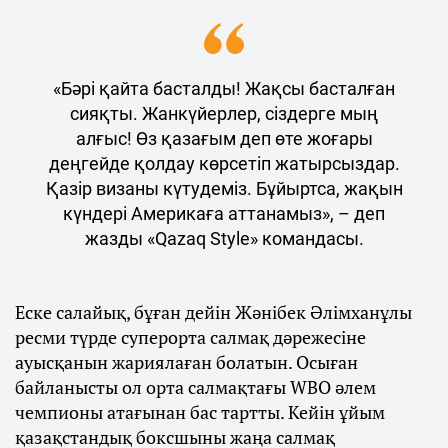
«Бәрі қайта басталды! Жақсы басталған
сияқты. Жанкүйерлер, сіздерге мың
алғыс! Өз қазағым деп өте жоғары
деңгейде қолдау көрсетіп жатырсыздар.
Қазір визаны күтудеміз. Бұйыртса, жақын
күндері Америкаға аттанамыз», – деп
жазды «Qazaq Style» командасы.
Еске салайық, бұған дейін Жәнібек Әлімханұлы
ресми түрде суперорта салмақ дәрежесіне
ауысқанын жариялаған болатын. Осыған
байланысты ол орта салмақтағы WBO әлем
чемпионы атағынан бас тартты. Кейін ұйым
қазақстандық боксшыны жаңа салмақ