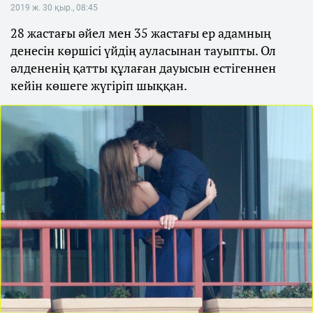
2019 ж. 30 қыр., 08:45
28 жастағы әйел мен 35 жастағы ер адамның
денесін көршісі үйдің ауласынан тауыпты. Ол
әлдененің қатты құлаған дауысын естігеннен
кейін көшеге жүгіріп шыққан.