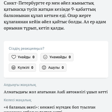
Санкт-Петербургте ер мен әйел жыныстық
қатынасқа түсіп жатқан кезінде 9-қабаттың
балконынан құлап кеткен еді. Олар жерге
құлағаннан кейін әйел қайтыс болды. Ал ер адам
орнынан тұрып, кетіп қалды.
Сіздің реакцияңыз?
Ұнайды
0
Ұнамайды
0
Күлкілі
0
Ашулы
0
Алдыңғы жаңалық
Алматыдағы жол апатынан Audi автокөлігі ұшып кетті
Келесі жаңалық
«4 баланың әкесі»: кенжесі мүгедек боп туылған