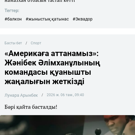
намазхан отбасын тастап кетті
Тегтер:
#балкон
#жыныстық қатынас
#Эквадор
Басты бет
Спорт
«Америкаға аттанамыз»:
Жәнібек Әлімханұлының
командасы қуанышты
жаңалығын жеткізді
Лунара Арынбек
2026 ж. 06 там., 09:40
Бәрі қайта басталды!