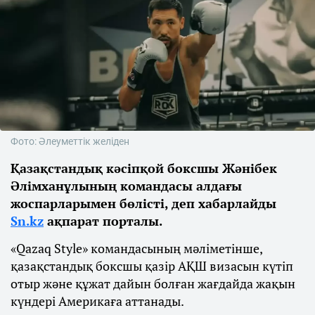
Фото: Әлеуметтік желіден
Қазақстандық кәсіпқой боксшы Жәнібек
Әлімханұлының командасы алдағы
жоспарларымен бөлісті, деп хабарлайды
Sn.kz
ақпарат порталы.
«Qazaq Style» командасының мәліметінше,
қазақстандық боксшы қазір АҚШ визасын күтіп
отыр және құжат дайын болған жағдайда жақын
күндері Америкаға аттанады.