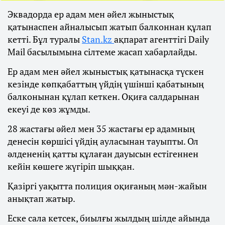
Эквадорда ер адам мен әйел жыныстық
қатынаспен айналысып жатып балконнан құлап
кетті. Бұл туралы
Stan.kz
ақпарат агенттігі Daily
Mail басылымына сілтеме жасап хабарлайды.
Ер адам мен әйел жыныстық қатынасқа түскен
кезінде көпқабаттың үйдің үшінші қабатының
балконынан құлап кеткен. Оқиға салдарынан
екеуі де көз жұмды.
28 жастағы әйел мен 35 жастағы ер адамның
денесін көршісі үйдің ауласынан тауыпты. Ол
әлдененің қатты құлаған дауысын естігеннен
кейін көшеге жүгіріп шыққан.
Қазіргі уақытта полиция оқиғаның мән-жайын
анықтап жатыр.
Еске сала кетсек, биылғы жылдың шілде айында