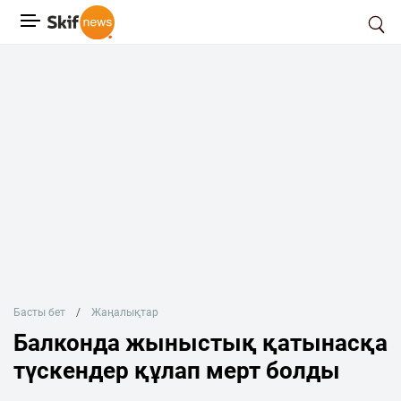
Басты бет
Жаңалықтар
Балконда жыныстық қатынасқа
түскендер құлап мерт болды