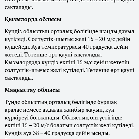
сақталады.
Қызылорда облысы
Күндіз облыстың орталық бөлігінде шаңды дауыл
күтіледі. Солтүстік-шығыс желі 15 – 20 м/с дейін
күшейеді. Ауа температурасы 40 градусқа дейін
жетеді. Төтенше өрт қаупі сақталады.
Қызылордада күндіз екпіні 15 м/с дейін жететін
солтүстік-шығыс желі күтіледі. Төтенше өрт қаупі
сақталады.
Маңғыстау облысы
Түнде облыстың орталық бөлігінде бұршақ
аралас немесе аздаған жаңбыр жауып, күн
күркіреуі болжанады. Облыстың оңтүстігінде
екпіні 15 – 20 м/с болатын солтүстік желі күтіледі.
Күндіз ауа 38 – 40 градусқа дейін ысиды.