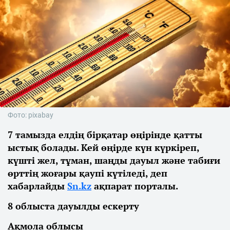
Фото: pixabay
7 тамызда елдің бірқатар өңірінде қатты
ыстық болады. Кей өңірде күн күркіреп,
күшті жел, тұман, шаңды дауыл және табиғи
өрттің жоғары қаупі күтіледі, деп
хабарлайды
Sn.kz
ақпарат порталы.
8 облыста дауылды ескерту
Ақмола облысы