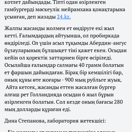
котлет дайындады. Тіпті одан әзірленген
гамбургерді мәскеулік мейрамхана қонақтарына
ұсынған, деп жазады
24.kz.
Жалпы жасанды жолмен ет өндіруге екі жыл
кетті. Ғалымдардың айтуынша, ол пробиркада
өндіріледі. Ол үшін асыл тұқымды Абердин-ангус
бұзауларының бұлшықет тіні қажет екен. Осыдан
кейін ол қоректік заттармен бірге өсіріледі.
Осылайша ғалымдар салмағы 40 грамм болатын
ет фаршын дайындаған. Бірақ бір кемшілігі бар,
оның құны өте жоғары - 900 мың рубльге жуық.
Айта кетсек, жасанды еттен жасалған бургер
алғаш рет Голландияда осыдан 6 жыл бұрын
әзірленген болатын. Сол кезде оның бағасы 280
мың долларды құраған еді.
Дина Степанова, лаборатория жетекшісі: