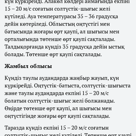
күн күркірейді. Алакөл көлдері аймағында екпіні
15 – 20 м/с соғатын солтүстік-шығыс желі
күтіледі. Ауа температурасы 35 – 36 градусқа
дейін көтеріледі. Облыстың оңтүстігі мен
батысында жоғары өрт қаупі, ал шығысы мен
орталығында төтенше өрт қаупі сақталады.
Талдықорғанда күндіз 35 градусқа дейін ыстық
болады. Төтенше өрт қаупі сақталады.
Жамбыл облысы
Күндіз таулы аудандарда жаңбыр жауып, күн
күркірейді. Оңтүстік-батыста, солтүстік-шығыста
және таулы аудандарда екпіні 15 – 20 м/с
болатын солтүстік-шығыс желі болжанады.
Өңірде төтенше өрт қаупі, ал шығысы мен
оңтүстігінде жоғары өрт қаупі сақталады.
Таразда күндіз екпіні 15 – 20 м/с соғатын
солтүстік-шығыс желі күтіледі. Төтенше өрт қаупі