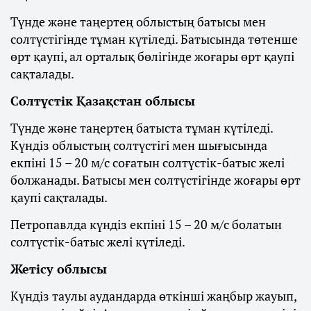
Түнде және таңертең облыстың батысы мен
солтүстігінде тұман күтіледі. Батысында төтенше
өрт қаупі, ал орталық бөлігінде жоғары өрт қаупі
сақталады.
Солтүстік Қазақстан облысы
Түнде және таңертең батыста тұман күтіледі.
Күндіз облыстың солтүстігі мен шығысында
екпіні 15 – 20 м/с соғатын солтүстік-батыс желі
болжанады. Батысы мен солтүстігінде жоғары өрт
қаупі сақталады.
Петропавлда күндіз екпіні 15 – 20 м/с болатын
солтүстік-батыс желі күтіледі.
Жетісу облысы
Күндіз таулы аудандарда өткінші жаңбыр жауып,