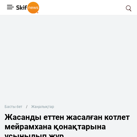
Басты бет
Жаңалықтар
Жасанды еттен жасалған котлет
мейрамхана қонақтарына
ұсынылып жүр