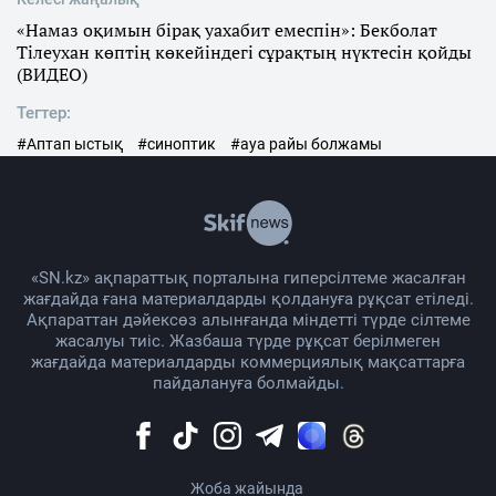
«Намаз оқимын бірақ уахабит емеспін»: Бекболат
Тілеухан көптің көкейіндегі сұрақтың нүктесін қойды
(ВИДЕО)
Тегтер:
#Аптап ыстық
#синоптик
#ауа райы болжамы
«SN.kz» ақпараттық порталына гиперсілтеме жасалған
жағдайда ғана материалдарды қолдануға рұқсат етіледі.
Ақпараттан дәйексөз алынғанда міндетті түрде сілтеме
жасалуы тиіс. Жазбаша түрде рұқсат берілмеген
жағдайда материалдарды коммерциялық мақсаттарға
пайдалануға болмайды.
Жоба жайында