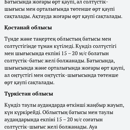
Батысында жоғары өрт қаупі, ал солтүстік-
шығысы мен орталығында төтенше өрт қаупі
сақталады. Ақтауда жоғары өрт қаупі сақталады.
Қостанай облысы
Түнде және таңертең облыстың батысы мен
солтүстігінде тұман күтіледі. Күндіз солтүстігі
мен шығысында екпіні 15 – 20 м/с болатын
солтүстік-батыс желі болжанады. Батысында,
шығысында және орталығында жоғары өрт қаупі,
ал оңтүстігі мен оңтүстік-шығысында төтенше
өрт қаупі сақталады.
Түркістан облысы
Күндіз таулы аудандарда өткінші жаңбыр жауып,
күн күркірейді. Облыстың батысы мен таулы
аудандарында екпіні 15 – 20 м/с соғатын
солтүстік-шығыс желі болжанады. Ауа