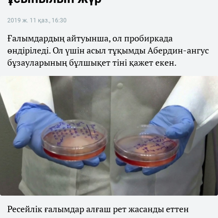
2019 ж. 11 қаз., 16:30
Ғалымдардың айтуынша, ол пробиркада
өндіріледі. Ол үшін асыл тұқымды Абердин-ангус
бұзауларының бұлшықет тіні қажет екен.
Ресейлік ғалымдар алғаш рет жасанды еттен