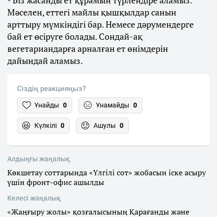
- Біз жасанды ет құрамын түрлендіре аламыз.
Мәселен, еттегі майлы қышқылдар санын
арттыру мүмкіндігі бар. Немесе дәрумендерге
бай ет өсіруге болады. Сондай-ақ
вегетариандарға арналған ет өнімдерін
дайындай аламыз.
Сіздің реакцияңыз?
Ұнайды
0
Ұнамайды
0
Күлкілі
0
Ашулы
0
Алдыңғы жаңалық
Көкшетау соттарында «Үлгілі сот» жобасын іске асыру
үшін фронт-офис ашылды
Келесі жаңалық
«Жаңғыру жолы» қозғалысының Қарағанды және