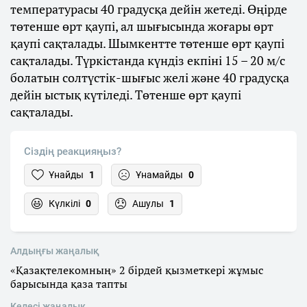
температурасы 40 градусқа дейін жетеді. Өңірде
төтенше өрт қаупі, ал шығысында жоғары өрт
қаупі сақталады. Шымкентте төтенше өрт қаупі
сақталады. Түркістанда күндіз екпіні 15 – 20 м/с
болатын солтүстік-шығыс желі және 40 градусқа
дейін ыстық күтіледі. Төтенше өрт қаупі
сақталады.
Сіздің реакцияңыз?
Ұнайды
1
Ұнамайды
0
Күлкілі
0
Ашулы
1
Алдыңғы жаңалық
«Қазақтелекомның» 2 бірдей қызметкері жұмыс
барысында қаза тапты
Келесі жаңалық