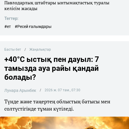
Павлодарлық штабтары ынтымақтастық туралы
келісім жасады
Тегтер:
#ет
#Ресей ғалымдары
Басты бет
Жаңалықтар
+40°C ыстық пен дауыл: 7
тамызда ауа райы қандай
болады?
Лунара Арынбек
2026 ж. 07 там., 07:30
Түнде және таңертең облыстың батысы мен
солтүстігінде тұман күтіледі.