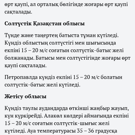
өрт қаупі, ал орталық бөлігінде жоғары өрт қаупі
сақталады.
Солтүстік Қазақстан облысы
Түнде және таңертең батыста тұман күтіледі.
Күндіз облыстың солтүстігі мен шығысында
екпіні 15 – 20 м/с соғатын солтүстік-батыс желі
болжанады. Батысы мен солтүстігінде жоғары өрт
қаупі сақталады.
Петропавлда күндіз екпіні 15 – 20 м/с болатын
солтүстік-батыс желі күтіледі.
Жетісу облысы
Күндіз таулы аудандарда өткінші жаңбыр жауып,
күн күркірейді. Алакөл көлдері аймағында екпіні
15 – 20 м/с соғатын солтүстік-шығыс желі
күтіледі. Ауа температурасы 35 – 36 градусқа