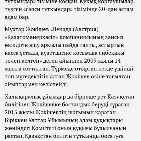
тұтқындар» тізіміне қосқан. Құқық қорғаушылар
түзген «саяси тұтқындар» тізімінде 20-дан астам
адам бар.
Мұхтар Жәкішев «Венада (Австрия)
«Қазатомөнеркәсіп» компаниясының заңсыз
өкілдігін ашу арқылы пайда тапты, астыртын
касса ұстады, күзетшісіне қосымша еңбекақы
төлеп келген» деген айыппен 2009 жылы 14
жылға сотталған. Түрмеде отырған кезде үшінші
топ мүгедектігін алған Жәкішев өзіне тағылған
айыптармен келіспейді.
Халықаралық ұйымдар да бірнеше рет Қазақстан
билігінен Жәкішевке бостандық беруді сұраған.
2015 жылы Жәкішевтің шағымын қараған
Біріккен Ұлттар Ұйымының адам құқықтары
жөніндегі Комитеті оның құқығы бұзылғанын
растап, Қазақстан билігін тұтқынды босатуға