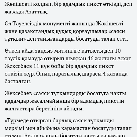
Жәкішевті қолдап, бір адамдық пикет өткізді, деп
жазады Азаттық.
Ол Тәуелсіздік монументі жанында Жәкішевті
және қазақстандық құқық қорғаушылар «саяси
тұтқын» деп танығандарды босатуды талап етті.
Өткен айда заңсыз митингіге қатысты деп 10
тәулік қамауда отырып шыққан 46 жастағы Асхат
Жексебаев 11 күн бойы бір адамдық пикет
өткізіп жүр. Оның наразылық шарасы 4 қазанда
басталған.
Жексебаев «саяси тұтқындарды босатуға нақты
қадамдар жасалмайынша бір адамдық пикетін
жалғастыра беретінін» айтады.
«Түрмеде отырған барлық саяси тұтқынды
мерзімі мен айыбына қарамастан босатуды талап
етемін. Билік оларды босатуға нақты қадамдар