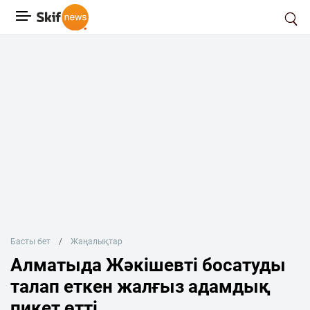
Басты бет
Жаңалықтар
Алматыда Жәкішевті босатуды
талап еткен жалғыз адамдық
пикет өтті