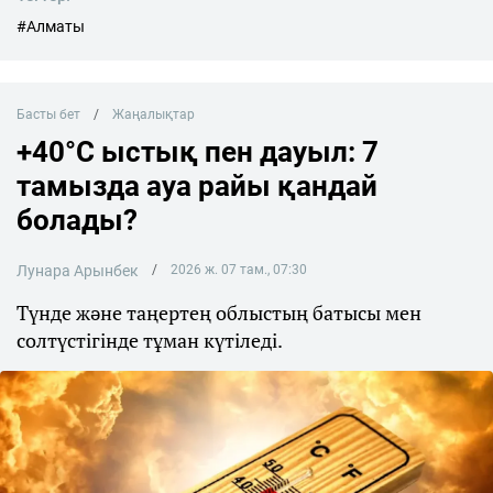
#Алматы
Басты бет
Жаңалықтар
+40°C ыстық пен дауыл: 7
тамызда ауа райы қандай
болады?
Лунара Арынбек
2026 ж. 07 там., 07:30
Түнде және таңертең облыстың батысы мен
солтүстігінде тұман күтіледі.