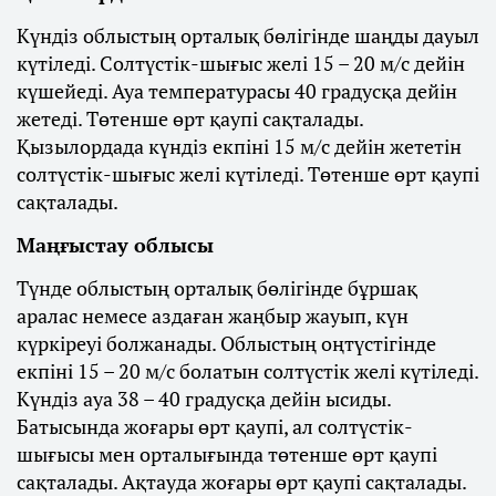
Күндіз облыстың орталық бөлігінде шаңды дауыл
күтіледі. Солтүстік-шығыс желі 15 – 20 м/с дейін
күшейеді. Ауа температурасы 40 градусқа дейін
жетеді. Төтенше өрт қаупі сақталады.
Қызылордада күндіз екпіні 15 м/с дейін жететін
солтүстік-шығыс желі күтіледі. Төтенше өрт қаупі
сақталады.
Маңғыстау облысы
Түнде облыстың орталық бөлігінде бұршақ
аралас немесе аздаған жаңбыр жауып, күн
күркіреуі болжанады. Облыстың оңтүстігінде
екпіні 15 – 20 м/с болатын солтүстік желі күтіледі.
Күндіз ауа 38 – 40 градусқа дейін ысиды.
Батысында жоғары өрт қаупі, ал солтүстік-
шығысы мен орталығында төтенше өрт қаупі
сақталады. Ақтауда жоғары өрт қаупі сақталады.