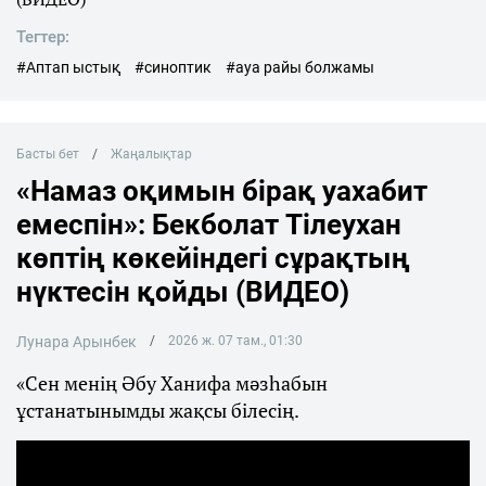
Тегтер:
#Аптап ыстық
#синоптик
#ауа райы болжамы
Басты бет
Жаңалықтар
«Намаз оқимын бірақ уахабит
емеспін»: Бекболат Тілеухан
көптің көкейіндегі сұрақтың
нүктесін қойды (ВИДЕО)
Лунара Арынбек
2026 ж. 07 там., 01:30
«Сен менің Әбу Ханифа мәзһабын
ұстанатынымды жақсы білесің.