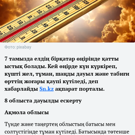
Фото: pixabay
7 тамызда елдің бірқатар өңірінде қатты
ыстық болады. Кей өңірде күн күркіреп,
күшті жел, тұман, шаңды дауыл және табиғи
өрттің жоғары қаупі күтіледі, деп
хабарлайды
Sn.kz
ақпарат порталы.
8 облыста дауылды ескерту
Ақмола облысы
Түнде және таңертең облыстың батысы мен
солтүстігінде тұман күтіледі. Батысында төтенше