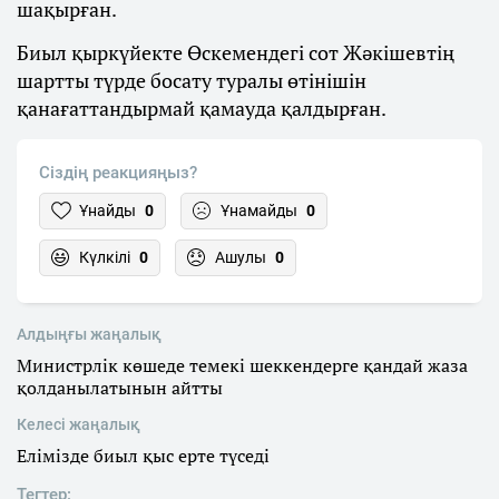
шақырған.
Биыл қыркүйекте Өскемендегі сот Жәкішевтің
шартты түрде босату туралы өтінішін
қанағаттандырмай қамауда қалдырған.
Сіздің реакцияңыз?
Ұнайды
0
Ұнамайды
0
Күлкілі
0
Ашулы
0
Алдыңғы жаңалық
Министрлік көшеде темекі шеккендерге қандай жаза
қолданылатынын айтты
Келесі жаңалық
Елімізде биыл қыс ерте түседі
Тегтер: