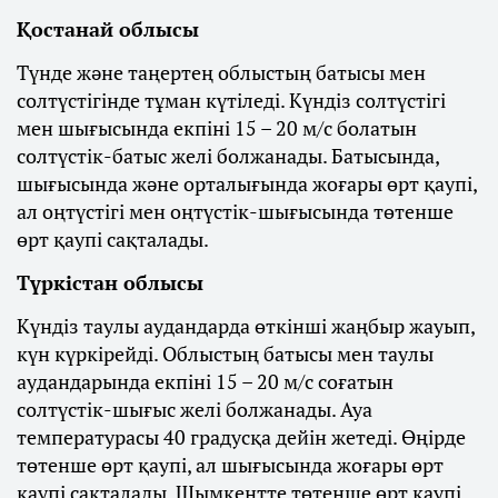
Қостанай облысы
Түнде және таңертең облыстың батысы мен
солтүстігінде тұман күтіледі. Күндіз солтүстігі
мен шығысында екпіні 15 – 20 м/с болатын
солтүстік-батыс желі болжанады. Батысында,
шығысында және орталығында жоғары өрт қаупі,
ал оңтүстігі мен оңтүстік-шығысында төтенше
өрт қаупі сақталады.
Түркістан облысы
Күндіз таулы аудандарда өткінші жаңбыр жауып,
күн күркірейді. Облыстың батысы мен таулы
аудандарында екпіні 15 – 20 м/с соғатын
солтүстік-шығыс желі болжанады. Ауа
температурасы 40 градусқа дейін жетеді. Өңірде
төтенше өрт қаупі, ал шығысында жоғары өрт
қаупі сақталады. Шымкентте төтенше өрт қаупі