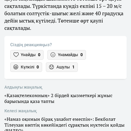
сақталады. Түркістанда күндіз екпіні 15 – 20 м/с
болатын солтүстік-шығыс желі және 40 градусқа
дейін ыстық күтіледі. Төтенше өрт қаупі
сақталады.
Сіздің реакцияңыз?
Ұнайды
0
Ұнамайды
0
Күлкілі
0
Ашулы
1
Алдыңғы жаңалық
«Қазақтелекомның» 2 бірдей қызметкері жұмыс
барысында қаза тапты
Келесі жаңалық
«Намаз оқимын бірақ уахабит емеспін»: Бекболат
Тілеухан көптің көкейіндегі сұрақтың нүктесін қойды
(ВИДЕО)