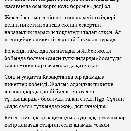
жасағанша осы жерге келе беремін» деді ол.
Жексебаевтың сөзінше, оған әкімдік өкілдері
келіп, пикеттің заңсыз екенін ескертіп,
наразылық шарасын тоқтатуды талап еткен. Ал
полицейлер пикетті сырттай бақылап тұрады.
Белсенді тамызда Алматыдағы Жібек жолы
бойында болған «саяси тұтқындарды» босатуды
талап еткен наразылыққа да қатысқан.
Соңғы уақытта Қазақстанда бір адамдық
пикеттер көбейді. Жалғыз адамдық пикетке
шыққандардың көбі биліктен «саяси
тұтқындарды» босатуды талап етеді. Нұр-Сұлтан
«елде саяси тұтқындар жоқ» деп санайды.
Биыл тамызда қазақстандық құқық қорғаушылар
қазір қамауда отырған сегіз адамды «саяси