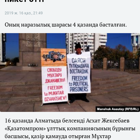
2019 ж. 16 қаз., 21:49
Оның наразылық шарасы 4 қазанда басталған.
16 қазанда Алматыда белсенді Асхат Жексебаев
«Қазатомпром» ұлттық компаниясының бұрынғы
басшысы, қазір қамауда отырған Мұхтар