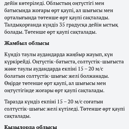
дейін көтеріледі. Облыстың оңтүстігі мен
батысында жоғары өрт қаупі, ал шығысы мен
орталығында төтенше өрт қаупі сақталады.
Талдықорғанда күндіз 35 градусқа дейін ыстық
болады. Төтенше өрт қаупі сақталады.
Жамбыл облысы
Күндіз таулы аудандарда жаңбыр жауып, күн
күркірейді. Оңтүстік-батыста, солтүстік-шығыста
және таулы аудандарда екпіні 15 – 20 м/с
болатын солтүстік-шығыс желі болжанады.
Өңірде төтенше өрт қаупі, ал шығысы мен
оңтүстігінде жоғары өрт қаупі сақталады.
Таразда күндіз екпіні 15 – 20 м/с соғатын
солтүстік-шығыс желі күтіледі. Төтенше өрт қаупі
сақталады.
Қызылорда облысы