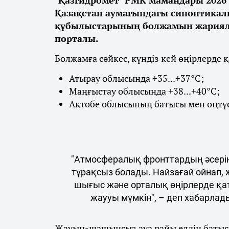
Қазақстан аумағындағы синоптикалы
құбылыстарының болжамын жарияла
порталы.
Болжамға сәйкес, күндіз кей өңірлерде 
Атырау облысында +35...+37°С;
Маңғыстау облысында +38...+40°С;
Ақтөбе облысының батысы мен оңтүст
"Атмосфералық фронттардың әсерін
тұрақсыз болады. Найзағай ойнап, 
шығыс және орталық өңірлерде қа
жаууы мүмкін", – деп хабарлад
Жауын-шашынсыз ауа райы елдің батысы