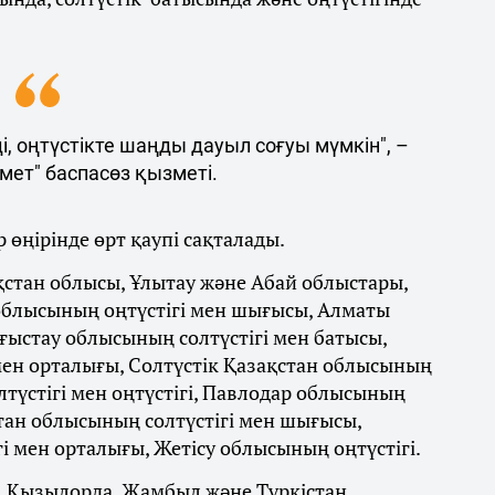
, оңтүстікте шаңды дауыл соғуы мүмкін", –
мет" баспасөз қызметі.
 өңірінде өрт қаупі сақталады.
қстан облысы, Ұлытау және Абай облыстары,
облысының оңтүстігі мен шығысы, Алматы
стау облысының солтүстігі мен батысы,
ен орталығы, Солтүстік Қазақстан облысының
түстігі мен оңтүстігі, Павлодар облысының
стан облысының солтүстігі мен шығысы,
і мен орталығы, Жетісу облысының оңтүстігі.
, Қызылорда, Жамбыл және Түркістан