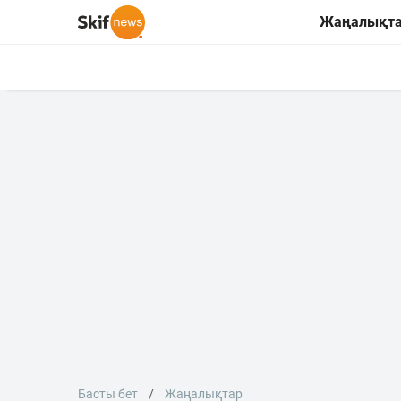
Жаңалықт
Басты бет
Жаңалықтар