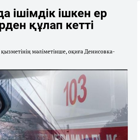
а ішімдік ішкен ер
рден құлап кетті
қызметінің мәліметінше, оқиға Денисовка-