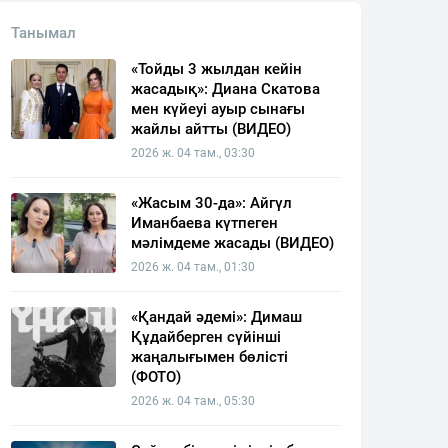
Танымал
«Тойды 3 жылдан кейін
жасадық»: Диана Скатова
мен күйеуі ауыр сынағы
жайлы айтты (ВИДЕО)
2026 ж. 04 там., 03:30
«Жасым 30-да»: Айгүл
Иманбаева күтпеген
мәлімдеме жасады (ВИДЕО)
2026 ж. 04 там., 01:30
«Қандай әдемі»: Димаш
Құдайберген сүйінші
жаңалығымен бөлісті
(ФОТО)
2026 ж. 04 там., 05:30