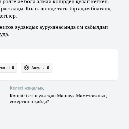
м рөлге ие бола алмай көпірден құлап кеткен.
асталды. Көлік ішінде тағы бір адам болған», -
егілер.
енисов аудандық ауруханасында ем қабылдап
уда.
үлкілі
0
Ашулы
0
Келесі жаңалық
Көпшілікті шулатқан Мәншүк Мәметованың
ескерткіші қайда?