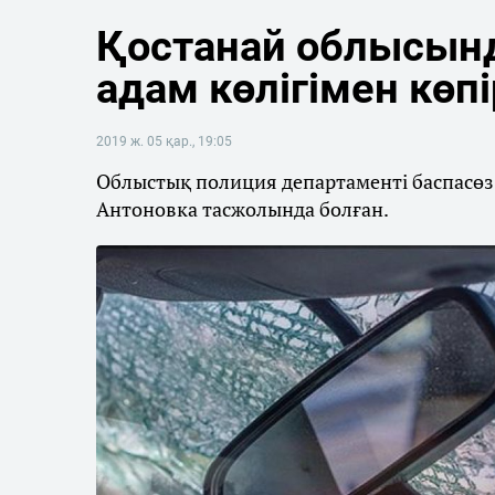
Қостанай облысынд
адам көлігімен көпі
2019 ж. 05 қар., 19:05
Облыстық полиция департаменті баспасөз 
Антоновка тасжолында болған.