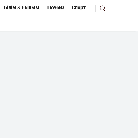
Білім & Ғылым
Шоубиз
Спорт