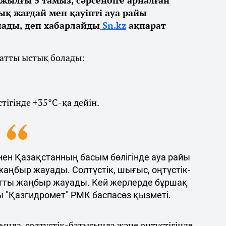
қ жағдай мен қауіпті ауа райы
ды, деп хабарлайды
Sn.kz
ақпарат
қатты ыстық болады:
ігінде +35°С-қа дейін.
ен Қазақстанның басым бөлігінде ауа райы
жаңбыр жауады. Солтүстік, шығыс, оңтүстік-
тты жаңбыр жауады. Кей жерлерде бұршақ
ы "Қазгидромет" РМК баспасөз қызметі.
нда, солтүстік-батысында және оңтүстігінде