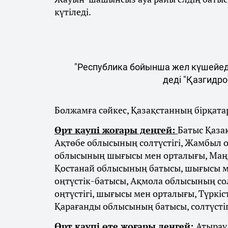
күтіледі.
"Республика бойынша жел күшейеді
деді "Қазгидро
Болжамға сәйкес, Қазақстанның бірқатар
Өрт қаупі жоғары деңгей:
Батыс Қаза
Ақтөбе облысының солтүстігі, Жамбыл 
облысының шығысы мен орталығы, Маңғы
Қостанай облысының батысы, шығысы м
оңтүстік-батысы, Ақмола облысының сол
оңтүстігі, шығысы мен орталығы, Түркі
Қарағанды облысының батысы, солтүстіг
Өрт қаупі өте жоғары деңгей:
Атырау