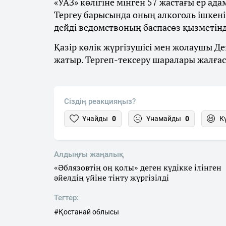
«УАЗ» көлігіне мінген 57 жастағы ер ада
Тергеу барысында оның алкоголь ішкені р
дейді ведомствоның баспасөз қызметінд
Қазір көлік жүргізушісі мен жолаушы Д
жатыр. Тергеп-тексеру шаралары жалғас
Сіздің реакцияңыз?
Ұнайды
0
Ұнамайды
0
К
Алдыңғы жаңалық
«Әблязовтің оң қолы» деген күдікке ілінген
әйелдің үйіне тінту жүргізілді
Тегтер:
#Қостанай облысы