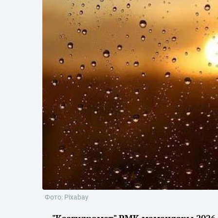
Фото: Pixabay
"Қазгидромет" РМК мамандары 2026 