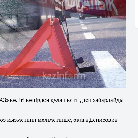
З» көлігі көпірден құлап кетті, деп хабарлайды
өз қызметінің мәліметінше, оқиға Денисовка-