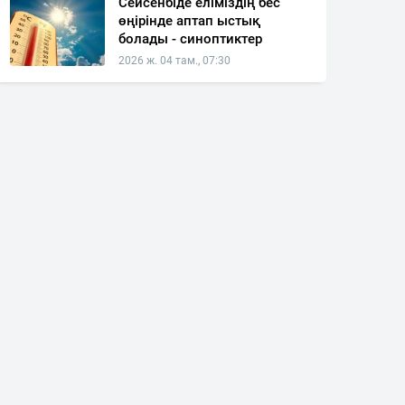
Сейсенбіде еліміздің бес
өңірінде аптап ыстық
болады - синоптиктер
2026 ж. 04 там., 07:30