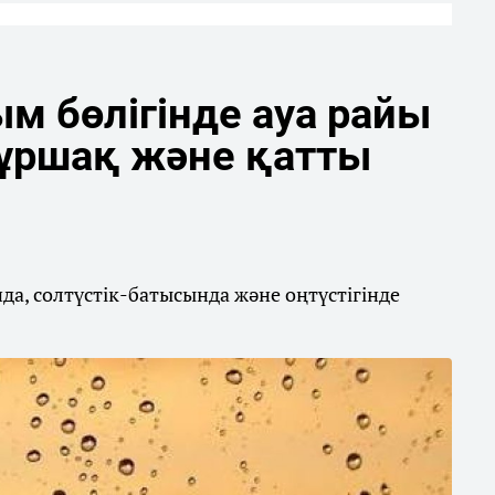
м бөлігінде ауа райы
бұршақ және қатты
а, солтүстік-батысында және оңтүстігінде