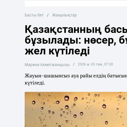
Басты бет
Жаңалықтар
Қазақстанның басы
бұзылады: нөсер, 
жел күтіледі
Марина Ахметжанқызы
2026 ж. 05 там., 07:30
Жауын-шашынсыз ауа райы елдің батысынд
күтіледі.