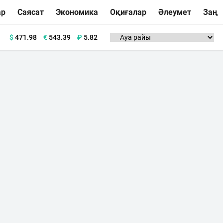
ар
Саясат
Экономика
Оқиғалар
Әлеумет
Заң
$
471.98
€
543.39
₽
5.82