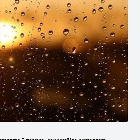
жылғы 5 тамыз, сәрсенбіге арналған