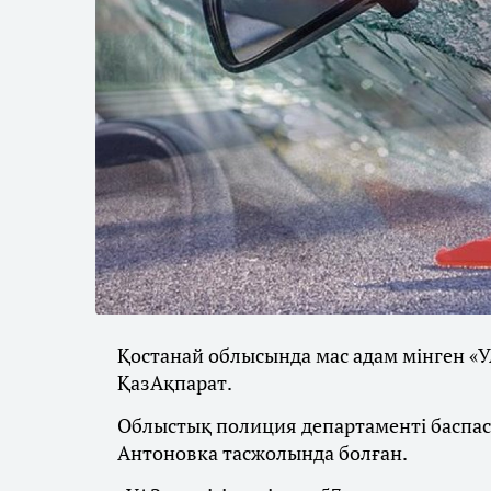
Қостанай облысында мас адам мінген «УА
ҚазАқпарат.
Облыстық полиция департаменті баспас
Антоновка тасжолында болған.